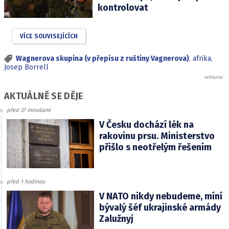
kontrolovat
VÍCE SOUVISEJÍCÍCH
Wagnerova skupina (v přepisu z ruštiny Vagnerova)
,
afrika
,
Josep Borrell
AKTUÁLNĚ SE DĚJE
před 37 minutami
V Česku dochází lék na
rakovinu prsu. Ministerstvo
přišlo s neotřelým řešením
před 1 hodinou
V NATO nikdy nebudeme, míní
bývalý šéf ukrajinské armády
Zalužnyj