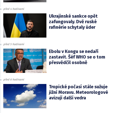
před 4 hodinami
Ukrajinské sankce opět
zafungovaly. Dvě ruské
rafinérie schytaly úder
před 5 hodinami
Ebolu v Kongu se nedaří
zastavit. Šéf WHO se o tom
přesvědčil osobně
před 6 hodinami
Tropické počasí stále sužuje
jižní Moravu. Meteorologové
avizují další vedra