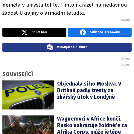
neměla v úmyslu tohle. Tímto narážel na nedávnou
žádost Ukrajiny o armádní letadla.
Sdílet na X
Sdílet na Facebooku
Vstoupit do diskuze
SOUVISEJÍCÍ
Objednala si ho Moskva. V
Británii padly tresty za
žhářský útok v Londýně
Wagnerovci v Africe končí.
Rusko nahrazuje žoldnéře za
Afrika Corps, může je lépe