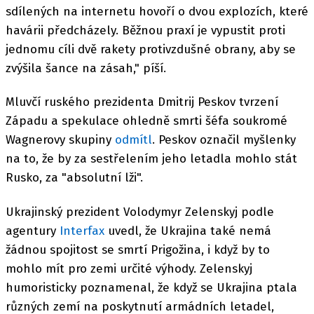
sdílených na internetu hovoří o dvou explozích, které
havárii předcházely. Běžnou praxí je vypustit proti
jednomu cíli dvě rakety protivzdušné obrany, aby se
zvýšila šance na zásah," píší.
Mluvčí ruského prezidenta Dmitrij Peskov tvrzení
Západu a spekulace ohledně smrti šéfa soukromé
Wagnerovy skupiny
odmítl
. Peskov označil myšlenky
na to, že by za sestřelením jeho letadla mohlo stát
Rusko, za "absolutní lži".
Ukrajinský prezident Volodymyr Zelenskyj podle
agentury
Interfax
uvedl, že Ukrajina také nemá
žádnou spojitost se smrtí Prigožina, i když by to
mohlo mít pro zemi určité výhody. Zelenskyj
humoristicky poznamenal, že když se Ukrajina ptala
různých zemí na poskytnutí armádních letadel,