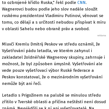
to ozbrojené křídlo Ruska," řekl podle
CNN
.
Wagnerovci budou podle jeho slov nadále sloužit
ruskému prezidentovi Vladimiru Putinovi, věnovat se
tomu, co dělají a s určitostí nebudou přispívat k míru
v oblasti Sahelu nebo obraně práv a svobod.
Mluvčí Kremlu Dmitrij Peskov ve středu oznámil, že
Vyšetřování pádu letadla, ve kterém zahynul i
zakladatel žoldnéřské Wagnerovy skupiny, zahrnuje i
možnost, že byl způsoben úmyslně. Vyšetřování ale
vede pouze vyšetřovací výbor Ruské federace a
Peskov konstatoval, že o mezinárodním vyšetřování
nemůže být ani řeči.
Letadlo s Prigožinem na palubě se minulou středu
zřítilo v Tverské oblasti a příčina neštěstí není dosud
známá. Nevyjádřili se k ní ani vyšetřovatelé. Na