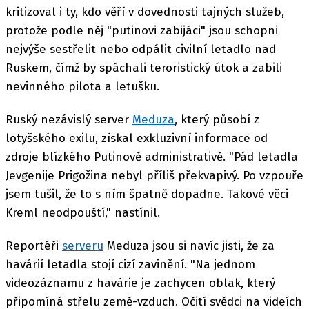
kritizoval i ty, kdo věří v dovednosti tajných služeb,
protože podle něj "putinovi zabijáci" jsou schopni
nejvýše sestřelit nebo odpálit civilní letadlo nad
Ruskem, čímž by spáchali teroristický útok a zabili
nevinného pilota a letušku.
Ruský nezávislý server
Meduza
, který působí z
lotyšského exilu, získal exkluzivní informace od
zdroje blízkého Putinově administrativě. "Pád letadla
Jevgenije Prigožina nebyl příliš překvapivý. Po vzpouře
jsem tušil, že to s ním špatně dopadne. Takové věci
Kreml neodpouští," nastínil.
Reportéři
serveru
Meduza jsou si navíc jisti, že za
havárií letadla stojí cizí zavinění. "Na jednom
videozáznamu z havárie je zachycen oblak, který
připomíná střelu země-vzduch. Očití svědci na videích