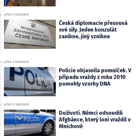
před 2 hodinami
Česká diplomacie přesouvá
své síly. Jeden konzulát
zanikne, jiný vznikne
před 3 hodinami
Policie objasnila pomníček. V
případu vraždy z roku 2010
pomohly vzorky DNA
před 4 hodinami
Doživotí. Němci odsoudili
Afghánce, který loni vraždil v
Mnichově