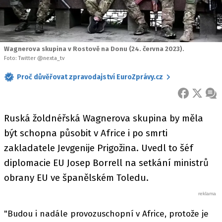
Wagnerova skupina v Rostově na Donu (24. června 2023).
Foto: Twitter @nexta_tv
Proč důvěřovat zpravodajství EuroZprávy.cz
FACEBOOK
X
ZPR
Ruská žoldnéřská Wagnerova skupina by měla
být schopna působit v Africe i po smrti
zakladatele Jevgenije Prigožina. Uvedl to šéf
diplomacie EU Josep Borrell na setkání ministrů
obrany EU ve španělském Toledu.
"Budou i nadále provozuschopní v Africe, protože je