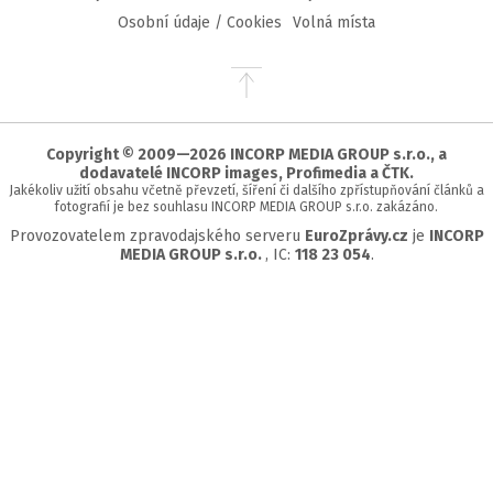
Osobní údaje / Cookies
Volná místa
Přejít
na
začátek
stránky
Copyright © 2009—2026 INCORP MEDIA GROUP s.r.o., a
dodavatelé INCORP images, Profimedia a ČTK.
Jakékoliv užití obsahu včetně převzetí, šíření či dalšího zpřístupňování článků a
fotografií je bez souhlasu INCORP MEDIA GROUP s.r.o. zakázáno.
Provozovatelem zpravodajského serveru
EuroZprávy.cz
je
INCORP
MEDIA GROUP s.r.o.
, IC:
118 23 054
.