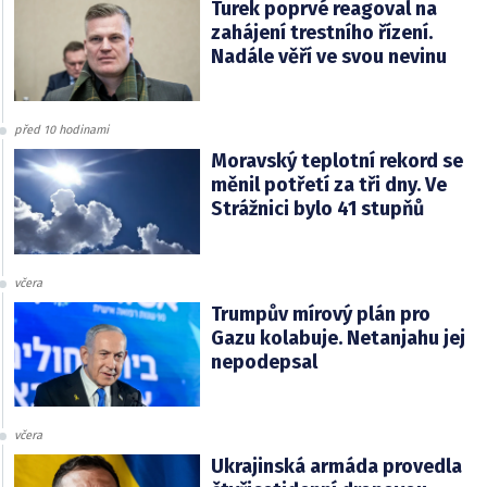
Turek poprvé reagoval na
zahájení trestního řízení.
Nadále věří ve svou nevinu
před 10 hodinami
Moravský teplotní rekord se
měnil potřetí za tři dny. Ve
Strážnici bylo 41 stupňů
včera
Trumpův mírový plán pro
Gazu kolabuje. Netanjahu jej
nepodepsal
včera
Ukrajinská armáda provedla