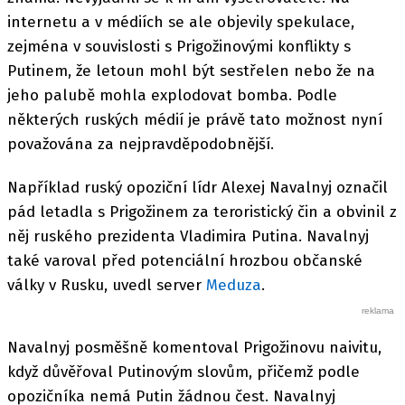
internetu a v médiích se ale objevily spekulace,
zejména v souvislosti s Prigožinovými konflikty s
Putinem, že letoun mohl být sestřelen nebo že na
jeho palubě mohla explodovat bomba. Podle
některých ruských médií je právě tato možnost nyní
považována za nejpravděpodobnější.
Například ruský opoziční lídr Alexej Navalnyj označil
pád letadla s Prigožinem za teroristický čin a obvinil z
něj ruského prezidenta Vladimira Putina. Navalnyj
také varoval před potenciální hrozbou občanské
války v Rusku, uvedl server
Meduza
.
Navalnyj posměšně komentoval Prigožinovu naivitu,
když důvěřoval Putinovým slovům, přičemž podle
opozičníka nemá Putin žádnou čest. Navalnyj