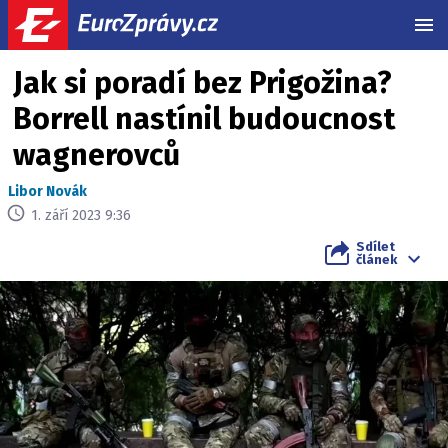
MEN
Jak si poradí bez Prigožina?
Borrell nastínil budoucnost
wagnerovců
Libor Novák
1. září 2023 9:36
Sdílet
článek