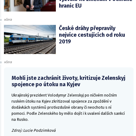
hranic EU
včera
České dráhy přepravily
nejvíce cestujících od roku
2019
včera
Mohli jste zachránit životy, kritizuje Zelenskyj
spojence po útoku na Kyjev
Ukrajinský prezident Volodymyr Zelenskyj po ničivém nočním
ruském útoku na Kyjev zkritizoval spojence za zpoždění v
dodávkách systémů protivzdušné obrany či neochotu s ní
pomoci. Podle Zelenského by mělo dojít i k uvalení dalších sankcí
na Rusko.
Zdroj: Lucie Podzimková