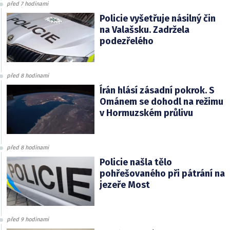
před 7 hodinami
Policie vyšetřuje násilný čin
na Valašsku. Zadržela
podezřelého
před 8 hodinami
Írán hlásí zásadní pokrok. S
Ománem se dohodl na režimu
v Hormuzském průlivu
před 8 hodinami
Policie našla tělo
pohřešovaného při pátrání na
jezeře Most
před 9 hodinami