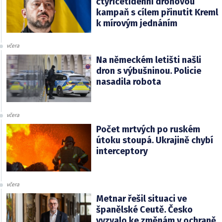
čtyřicetidenní dronovou
kampaň s cílem přinutit Kreml
k mírovým jednáním
včera
Na německém letišti našli
dron s výbušninou. Policie
nasadila robota
včera
Počet mrtvých po ruském
útoku stoupá. Ukrajině chybí
interceptory
včera
Metnar řešil situaci ve
španělské Ceutě. Česko
vyzvalo ke změnám v ochraně