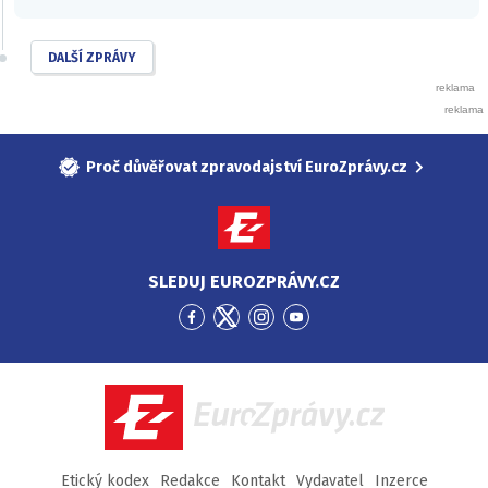
DALŠÍ ZPRÁVY
Proč důvěřovat zpravodajství EuroZprávy.cz
SLEDUJ EUROZPRÁVY.CZ
Přejít
Přejít
Přejít
Přejít
na
na
na
na
Facebook
Twitter
Instagram
YouTube
EuroZprávy.cz
Etický kodex
Redakce
Kontakt
Vydavatel
Inzerce