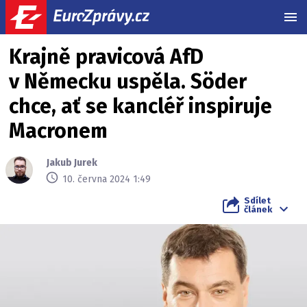
MEN
Krajně pravicová AfD
v Německu uspěla. Söder
chce, ať se kancléř inspiruje
Macronem
Jakub Jurek
10. června 2024 1:49
Sdílet
článek