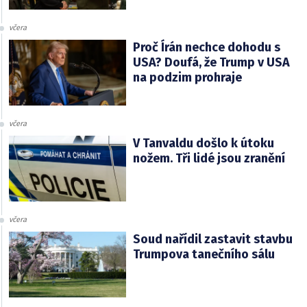
včera
Proč Írán nechce dohodu s
USA? Doufá, že Trump v USA
na podzim prohraje
včera
V Tanvaldu došlo k útoku
nožem. Tři lidé jsou zranění
včera
Soud nařídil zastavit stavbu
Trumpova tanečního sálu