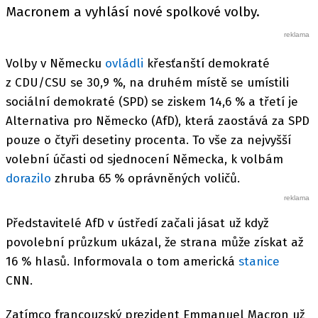
Macronem a vyhlásí nové spolkové volby.
Volby v Německu
ovládli
křesťanští demokraté
z CDU/CSU se 30,9 %, na druhém místě se umístili
sociální demokraté (SPD) se ziskem 14,6 % a třetí je
Alternativa pro Německo (AfD), která zaostává za SPD
pouze o čtyři desetiny procenta. To vše za nejvyšší
volební účasti od sjednocení Německa, k volbám
dorazilo
zhruba 65 % oprávněných voličů.
Představitelé AfD v ústředí začali jásat už když
povolební průzkum ukázal, že strana může získat až
16 % hlasů. Informovala o tom americká
stanice
CNN.
Zatímco francouzský prezident Emmanuel Macron už