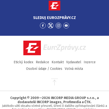
SLEDUJ EUROZPRÁVY.CZ
Přejít
Přejít
Přejít
Přejít
na
na
na
na
Facebook
Twitter
Instagram
YouTube
EuroZprávy.cz
Etický kodex
Redakce
Kontakt
Vydavatel
Inzerce
Osobní údaje / Cookies
Volná místa
Přejít
na
začátek
stránky
Copyright © 2009—2026 INCORP MEDIA GROUP s.r.o., a
dodavatelé INCORP images, Profimedia a ČTK.
Jakékoliv užití obsahu včetně převzetí, šíření či dalšího zpřístupňování článků a