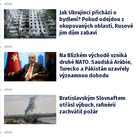
včera
Jak Ukrajinci přichází o
bydlení? Pokud odejdou z
okupovaných oblastí, Rusové
jim dům zabaví
včera
Na Blízkém východě vzniká
druhé NATO. Saudská Arábie,
Turecko a Pákistán uzavřely
významnou dohodu
včera
Bratislavským Slovnaftem
otřásl výbuch, rafinérii
zachvátil požár
včera