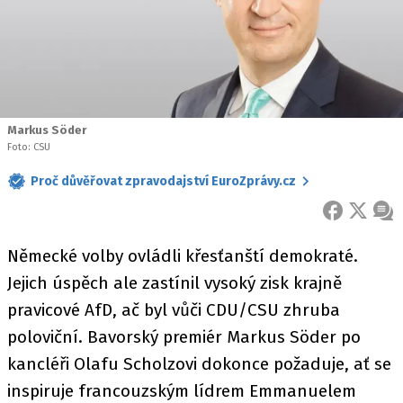
Markus Söder
Foto: CSU
Proč důvěřovat zpravodajství EuroZprávy.cz
FACEBOOK
X
ZPR
Německé volby ovládli křesťanští demokraté.
Jejich úspěch ale zastínil vysoký zisk krajně
pravicové AfD, ač byl vůči CDU/CSU zhruba
poloviční. Bavorský premiér Markus Söder po
kancléři Olafu Scholzovi dokonce požaduje, ať se
inspiruje francouzským lídrem Emmanuelem