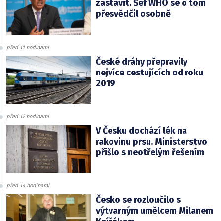
zastavit. Šéf WHO se o tom
přesvědčil osobně
před 11 hodinami
České dráhy přepravily
nejvíce cestujících od roku
2019
před 12 hodinami
V Česku dochází lék na
rakovinu prsu. Ministerstvo
přišlo s neotřelým řešením
před 14 hodinami
Česko se rozloučilo s
výtvarným umělcem Milanem