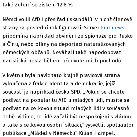
také Zelení se ziskem 12,8 %.
Němci volili AfD i přes řadu skandálů, v nichž členové
strany za poslední rok figurovali. Server
Euronews
připomíná například obvinění ze špionáže pro Rusko
a Čínu, nebo plány na deportaci naturalizovaných
německých občanů. Neváhali také napodobovat
nacistická hesla během předvolebních pochodů.
V květnu byla navíc tato krajně pravicová strana
vyloučena z frakce Identita a demokracie, jejíž
součástí je například česká SPD. „Pokud se chcete
podívat na popularitu AfD u mladých lidí, musíte se
podívat na celkovou situaci mladých lidí v současné
době. Vidíme, že lidé začali být nespokojeni s vládou
a také s celkovou osobní situací,“ vysvětlil spoluautor
publikace „Mládež v Německu“ Kilian Hampel.