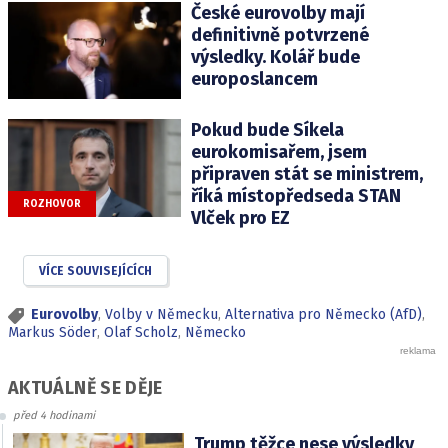
České eurovolby mají
definitivně potvrzené
výsledky. Kolář bude
europoslancem
Pokud bude Síkela
eurokomisařem, jsem
připraven stát se ministrem,
říká místopředseda STAN
ROZHOVOR
Vlček pro EZ
VÍCE SOUVISEJÍCÍCH
Eurovolby
,
Volby v Německu
,
Alternativa pro Německo (AfD)
,
Markus Söder
,
Olaf Scholz
,
Německo
AKTUÁLNĚ SE DĚJE
před 4 hodinami
Trump těžce nese výsledky