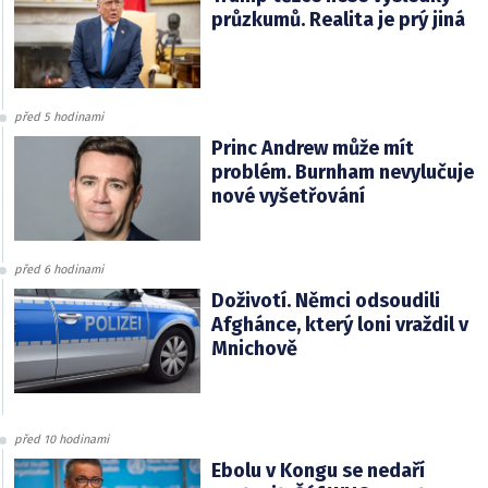
průzkumů. Realita je prý jiná
před 5 hodinami
Princ Andrew může mít
problém. Burnham nevylučuje
nové vyšetřování
před 6 hodinami
Doživotí. Němci odsoudili
Afghánce, který loni vraždil v
Mnichově
před 10 hodinami
Ebolu v Kongu se nedaří