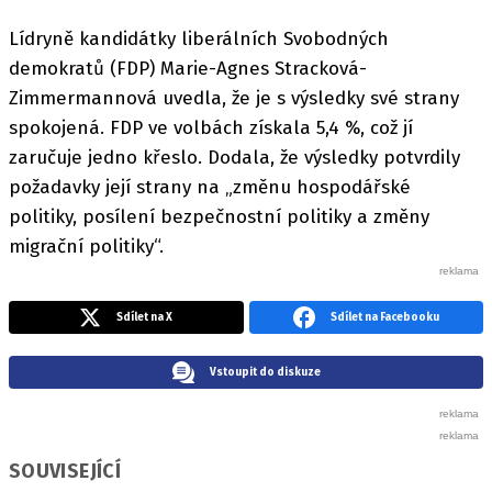
Lídryně kandidátky liberálních Svobodných
demokratů (FDP) Marie-Agnes Stracková-
Zimmermannová uvedla, že je s výsledky své strany
spokojená. FDP ve volbách získala 5,4 %, což jí
zaručuje jedno křeslo. Dodala, že výsledky potvrdily
požadavky její strany na „změnu hospodářské
politiky, posílení bezpečnostní politiky a změny
migrační politiky“.
Sdílet na X
Sdílet na Facebooku
Vstoupit do diskuze
SOUVISEJÍCÍ