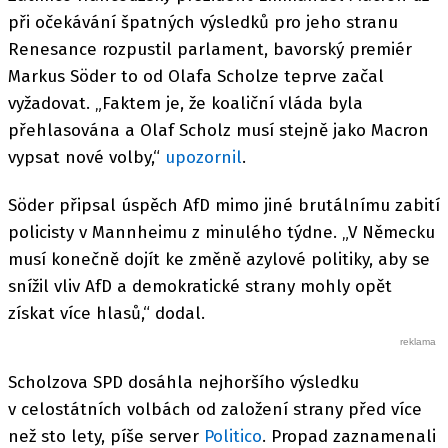
při očekávání špatných výsledků pro jeho stranu
Renesance rozpustil parlament, bavorský premiér
Markus Söder to od Olafa Scholze teprve začal
vyžadovat. „Faktem je, že koaliční vláda byla
přehlasována a Olaf Scholz musí stejně jako Macron
vypsat nové volby,“
upozornil
.
Söder připsal úspěch AfD mimo jiné brutálnímu zabití
policisty v Mannheimu z minulého týdne. „V Německu
musí konečně dojít ke změně azylové politiky, aby se
snížil vliv AfD a demokratické strany mohly opět
získat více hlasů,“ dodal.
Scholzova SPD dosáhla nejhoršího výsledku
v celostátních volbách od založení strany před více
než sto lety, píše server
Politico
. Propad zaznamenali