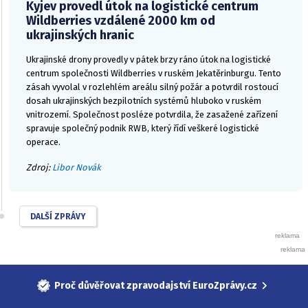
Kyjev provedl útok na logistické centrum
Wildberries vzdálené 2000 km od
ukrajinských hranic
Ukrajinské drony provedly v pátek brzy ráno útok na logistické
centrum společnosti Wildberries v ruském Jekatěrinburgu. Tento
zásah vyvolal v rozlehlém areálu silný požár a potvrdil rostoucí
dosah ukrajinských bezpilotních systémů hluboko v ruském
vnitrozemí. Společnost posléze potvrdila, že zasažené zařízení
spravuje společný podnik RWB, který řídí veškeré logistické
operace.
Zdroj:
Libor Novák
DALŠÍ ZPRÁVY
Proč důvěřovat zpravodajství EuroZprávy.cz