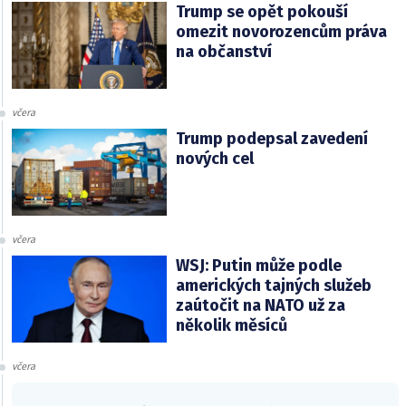
Trump se opět pokouší
omezit novorozencům práva
na občanství
včera
Trump podepsal zavedení
nových cel
včera
WSJ: Putin může podle
amerických tajných služeb
zaútočit na NATO už za
několik měsíců
včera