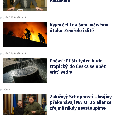
Knížákem
před 15 hodinami
Kyjev čelil dalšímu ničivému
útoku. Zemřelo i dítě
před 16 hodinami
Počasí: Příští týden bude
tropický, do Česka se opět
vrátí vedra
včera
Zalužnyj: Schopnosti Ukrajiny
překonávají NATO. Do aliance
zřejmě nikdy nevstoupíme