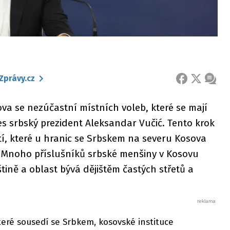
Zprávy.cz
FACEBOOK
X
ZPRÁ
sova se nezúčastní místních voleb, které se mají
s srbský prezident Aleksandar Vučić. Tento krok
í, které u hranic se Srbskem na severu Kosova
 Mnoho příslušníků srbské menšiny v Kosovu
štině a oblast bývá dějištěm častých střetů a
teré sousedí se Srbkem, kosovské instituce