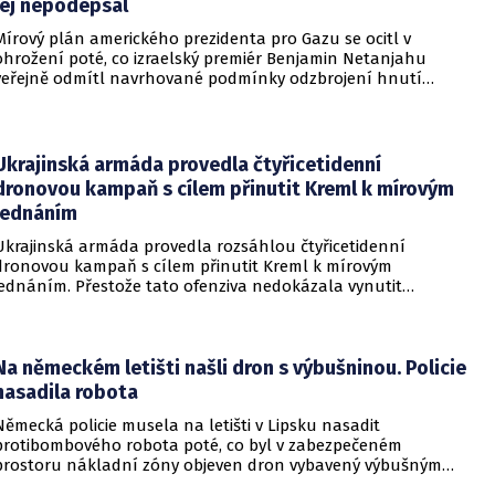
jej nepodepsal
Mírový plán amerického prezidenta pro Gazu se ocitl v
ohrožení poté, co izraelský premiér Benjamin Netanjahu
veřejně odmítl navrhované podmínky odzbrojení hnutí
Hamás. Zatímco šéf Bílého domu dříve tvrdil, že Izrael je s
předběžnou dohodou spokojen, izraelská vláda dala jasně
najevo, že finální text nepodepsala.
Ukrajinská armáda provedla čtyřicetidenní
dronovou kampaň s cílem přinutit Kreml k mírovým
jednáním
Ukrajinská armáda provedla rozsáhlou čtyřicetidenní
dronovou kampaň s cílem přinutit Kreml k mírovým
jednáním. Přestože tato ofenziva nedokázala vynutit
okamžité příměří, způsobila obrovské a citelné škody v ruské
ojenské i civilní logistice.
Na německém letišti našli dron s výbušninou. Policie
nasadila robota
Německá policie musela na letišti v Lipsku nasadit
protibombového robota poté, co byl v zabezpečeném
prostoru nákladní zóny objeven dron vybavený výbušným
zařízením. Incident se odehrál v bezprostřední blízkosti