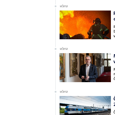
včera
včera
včera