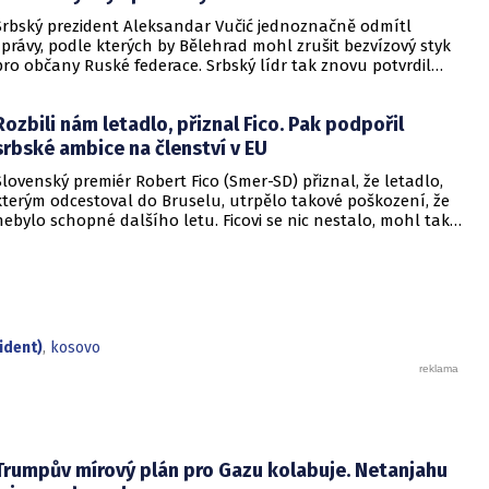
Srbský prezident Aleksandar Vučić jednoznačně odmítl
zprávy, podle kterých by Bělehrad mohl zrušit bezvízový styk
pro občany Ruské federace. Srbský lídr tak znovu potvrdil
blízké vztahy své země s Moskvou, které přetrvávají i přes
pokračující válečný konflikt na Ukrajině.
Rozbili nám letadlo, přiznal Fico. Pak podpořil
srbské ambice na členství v EU
Slovenský premiér Robert Fico (Smer-SD) přiznal, že letadlo,
kterým odcestoval do Bruselu, utrpělo takové poškození, že
nebylo schopné dalšího letu. Ficovi se nic nestalo, mohl tak
opět přistoupit ke kritice unijní politiky. Tentokrát se zastal
Srbska.
ident)
,
kosovo
Trumpův mírový plán pro Gazu kolabuje. Netanjahu