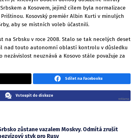
, Srbskem a Kosovem, jejímž cílem byla normalizace
rištinou. Kosovský premiér Albin Kurti v minulých
by, aby se místních voleb účastnili.
st na Srbsku v roce 2008. Stalo se tak necelých deset
til nad touto autonomní oblastí kontrolu v důsledku
o nezávislost neuznává a Kosovo stále považuje za
Sdílet na Facebooku
Vstoupit do diskuze
Srbsko zůstane vazalem Moskvy. Odmítá zrušit
bezvízový styk pro Rusy