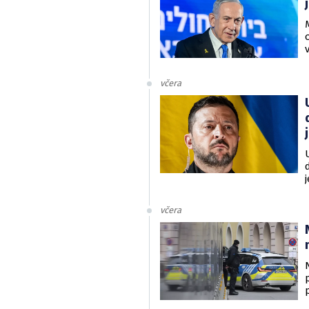
včera
v
včera