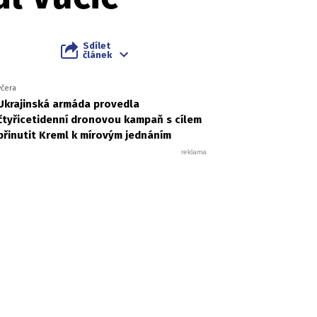
Sdílet
článek
včera
Ukrajinská armáda provedla
čtyřicetidenní dronovou kampaň s cílem
přinutit Kreml k mírovým jednáním