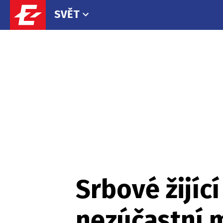
SVĚT
Srbové žijíc
nezúčastní m