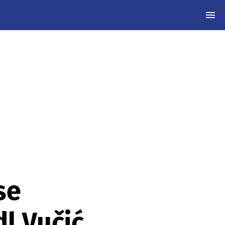
MEN
se
l Vučić