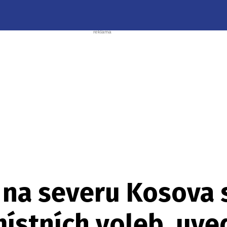
í na severu Kosova 
ístních voleb, uved