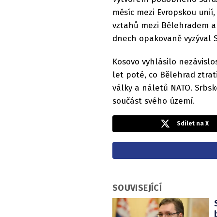
měsíc mezi Evropskou unií
vztahů mezi Bělehradem a P
dnech opakovaně vyzýval Sr
Kosovo vyhlásilo nezávislo
let poté, co Bělehrad ztra
války a náletů NATO. Srbsk
součást svého území.
Sdílet na X
SOUVISEJÍCÍ