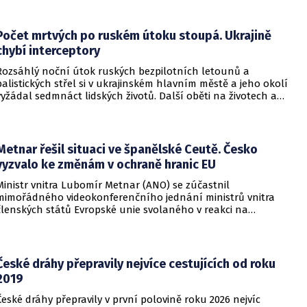
ukrajinského nákladního letounu a vyžádal si dočasné
přerušení provozu i odklonění několika letů.
Počet mrtvých po ruském útoku stoupá. Ukrajině
chybí interceptory
Rozsáhlý noční útok ruských bezpilotních letounů a
balistických střel si v ukrajinském hlavním městě a jeho okolí
vyžádal sedmnáct lidských životů. Další oběti na životech a
desítky zraněných hlásí také regiony Charkiv a Doněck,
přičemž celková bilance dosavadních střetů vzrostla na
nejméně dvacet jedna mrtvých.
Metnar řešil situaci ve španělské Ceutě. Česko
vyzvalo ke změnám v ochraně hranic EU
Ministr vnitra Lubomír Metnar (ANO) se zúčastnil
mimořádného videokonferenčního jednání ministrů vnitra
členských států Evropské unie svolaného v reakci na
migrační situaci ve španělské exklávě Ceuta. Hlavním
tématem byl aktuální vývoj, přijatá opatření i další postup
při ochraně vnějších hranic Evropské unie.
České dráhy přepravily nejvíce cestujících od roku
2019
České dráhy přepravily v první polovině roku 2026 nejvíc