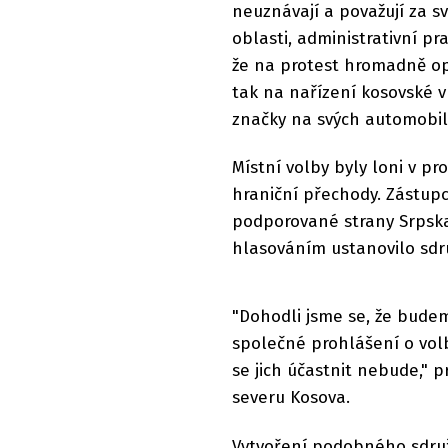
neuznávají a považují za sv
oblasti, administrativní pra
že na protest hromadně opo
tak na nařízení kosovské v
značky na svých automobil
Místní volby byly loni v pr
hraniční přechody. Zástup
podporované strany Srpska 
hlasováním ustanovilo sdr
"Dohodli jsme se, že bude
společné prohlášení o volb
se jich účastnit nebude," p
severu Kosova.
Vytvoření podobného sdru