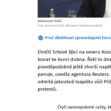
Aleksandr Vučič
Foto: Facebook Vučič, Aleksandr (srbský prezident)
Proč důvěřovat zpravodajství Euro
Etničtí Srbové žijící na severu Ko
konat ke konci dubna. Řekl to dne
pravděpodobně ještě zhorší napět
panuje, uvedla agentura Reuters.
odmítá jakoukoli loajalitu vůči Pri
protestů.
Čtyři samosprávné celky, k