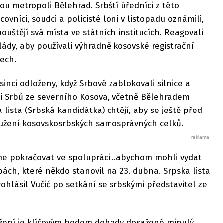
ou metropoli Bělehrad. Srbští úředníci z této
covníci, soudci a policisté loni v listopadu oznámili,
uštějí svá místa ve státních institucích. Reagovali
lády, aby používali výhradně kosovské registrační
ech.
osinci odloženy, když Srbové zablokovali silnice a
ci Srbů ze severního Kosova, včetně Bělehradem
lista (Srbská kandidátka) chtějí, aby se ještě před
užení kosovskosrbských samosprávných celků.
me pokračovat ve spolupráci...abychom mohli vydat
ách, které někdo stanovil na 23. dubna. Srpska lista
rohlásil Vučić po setkání se srbskými představitel ze
žení je klíčovým bodem dohody dosažené minulý