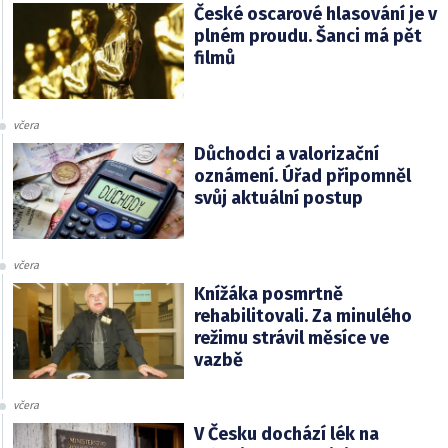
České oscarové hlasování je v
plném proudu. Šanci má pět
filmů
včera
Důchodci a valorizační
oznámení. Úřad připomněl
svůj aktuální postup
včera
Knížáka posmrtně
rehabilitovali. Za minulého
režimu strávil měsíce ve
vazbě
včera
V Česku dochází lék na