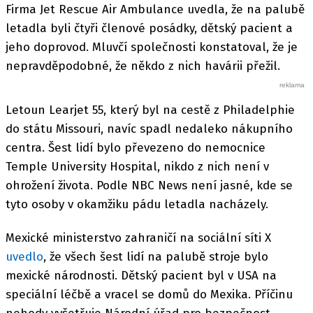
Firma Jet Rescue Air Ambulance uvedla, že na palubě
letadla byli čtyři členové posádky, dětský pacient a
jeho doprovod. Mluvčí společnosti konstatoval, že je
nepravděpodobné, že někdo z nich havárii přežil.
Letoun Learjet 55, který byl na cestě z Philadelphie
do státu Missouri, navíc spadl nedaleko nákupního
centra. Šest lidí bylo převezeno do nemocnice
Temple University Hospital, nikdo z nich není v
ohrožení života. Podle NBC News není jasné, kde se
tyto osoby v okamžiku pádu letadla nacházely.
Mexické ministerstvo zahraničí na sociální síti X
uvedlo
, že všech šest lidí na palubě stroje bylo
mexické národnosti. Dětský pacient byl v USA na
speciální léčbě a vracel se domů do Mexika. Příčinu