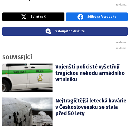
Sdílet na X
Sdílet na Facebooku
Vstoupit do diskuze
SOUVISEJÍCÍ
Vojenští policisté vyšetřují
tragickou nehodu armádního
vrtulníku
Nejtragičtější letecká havárie
v Československu se stala
před 50 lety