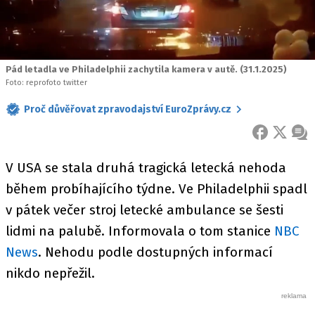
Pád letadla ve Philadelphii zachytila kamera v autě. (31.1.2025)
Foto: reprofoto twitter
Proč důvěřovat zpravodajství EuroZprávy.cz
FACEBOOK
X
ZPR
V USA se stala druhá tragická letecká nehoda
během probíhajícího týdne. Ve Philadelphii spadl
v pátek večer stroj letecké ambulance se šesti
lidmi na palubě. Informovala o tom stanice
NBC
News
. Nehodu podle dostupných informací
nikdo nepřežil.