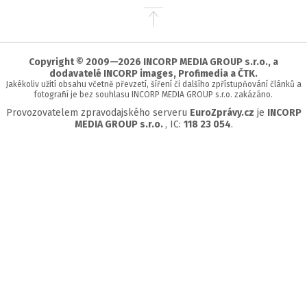
Přejít
na
začátek
stránky
Copyright © 2009—2026 INCORP MEDIA GROUP s.r.o., a
dodavatelé INCORP images, Profimedia a ČTK.
Jakékoliv užití obsahu včetně převzetí, šíření či dalšího zpřístupňování článků a
fotografií je bez souhlasu INCORP MEDIA GROUP s.r.o. zakázáno.
Provozovatelem zpravodajského serveru
EuroZprávy.cz
je
INCORP
MEDIA GROUP s.r.o.
, IC:
118 23 054
.