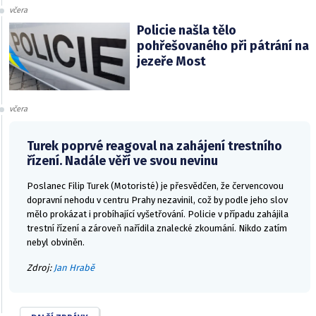
včera
Policie našla tělo
pohřešovaného při pátrání na
jezeře Most
včera
Turek poprvé reagoval na zahájení trestního
řízení. Nadále věří ve svou nevinu
Poslanec Filip Turek (Motoristé) je přesvědčen, že červencovou
dopravní nehodu v centru Prahy nezavinil, což by podle jeho slov
mělo prokázat i probíhající vyšetřování. Policie v případu zahájila
trestní řízení a zároveň nařídila znalecké zkoumání. Nikdo zatím
nebyl obviněn.
Zdroj:
Jan Hrabě