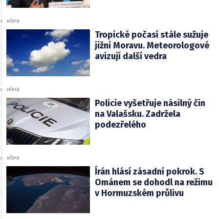
včera
Tropické počasí stále sužuje
jižní Moravu. Meteorologové
avizují další vedra
včera
Policie vyšetřuje násilný čin
na Valašsku. Zadržela
podezřelého
včera
Írán hlásí zásadní pokrok. S
Ománem se dohodl na režimu
v Hormuzském průlivu