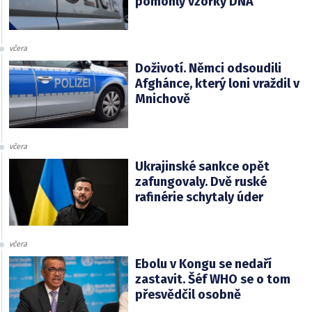
pomohly vzorky DNA
včera
Doživotí. Němci odsoudili
Afghánce, který loni vraždil v
Mnichově
včera
Ukrajinské sankce opět
zafungovaly. Dvě ruské
rafinérie schytaly úder
včera
Ebolu v Kongu se nedaří
zastavit. Šéf WHO se o tom
přesvědčil osobně