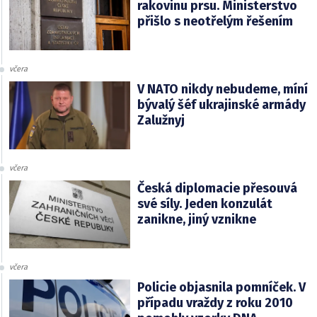
rakovinu prsu. Ministerstvo
přišlo s neotřelým řešením
včera
V NATO nikdy nebudeme, míní
bývalý šéf ukrajinské armády
Zalužnyj
včera
Česká diplomacie přesouvá
své síly. Jeden konzulát
zanikne, jiný vznikne
včera
Policie objasnila pomníček. V
případu vraždy z roku 2010