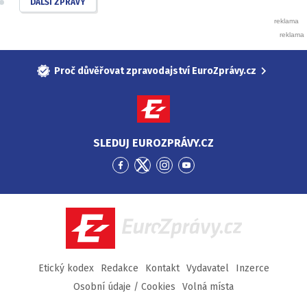
DALŠÍ ZPRÁVY
Proč důvěřovat zpravodajství EuroZprávy.cz
SLEDUJ EUROZPRÁVY.CZ
Přejít
Přejít
Přejít
Přejít
na
na
na
na
Facebook
Twitter
Instagram
YouTube
EuroZprávy.cz
Etický kodex
Redakce
Kontakt
Vydavatel
Inzerce
Osobní údaje / Cookies
Volná místa