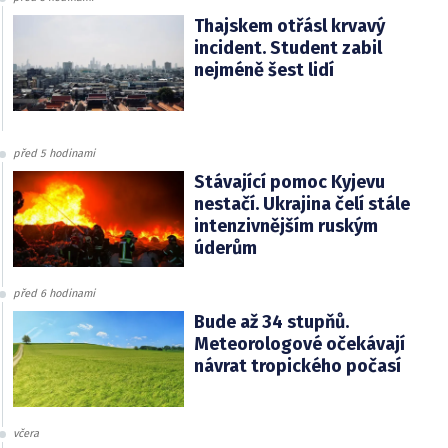
Thajskem otřásl krvavý
incident. Student zabil
nejméně šest lidí
před 5 hodinami
Stávající pomoc Kyjevu
nestačí. Ukrajina čelí stále
intenzivnějším ruským
úderům
před 6 hodinami
Bude až 34 stupňů.
Meteorologové očekávají
návrat tropického počasí
včera