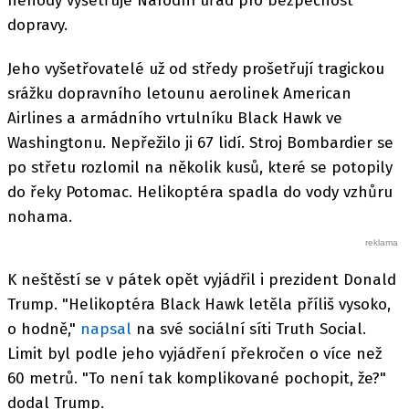
nehody vyšetřuje Národní úřad pro bezpečnost
dopravy.
Jeho vyšetřovatelé už od středy prošetřují tragickou
srážku dopravního letounu aerolinek American
Airlines a armádního vrtulníku Black Hawk ve
Washingtonu. Nepřežilo ji 67 lidí. Stroj Bombardier se
po střetu rozlomil na několik kusů, které se potopily
do řeky Potomac. Helikoptéra spadla do vody vzhůru
nohama.
K neštěstí se v pátek opět vyjádřil i prezident Donald
Trump. "Helikoptéra Black Hawk letěla příliš vysoko,
o hodně,"
napsal
na své sociální síti Truth Social.
Limit byl podle jeho vyjádření překročen o více než
60 metrů. "To není tak komplikované pochopit, že?"
dodal Trump.