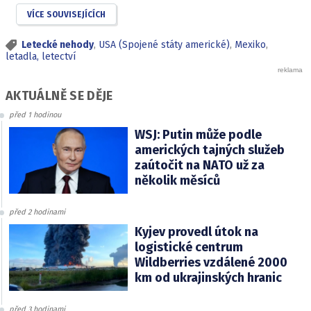
VÍCE SOUVISEJÍCÍCH
Letecké nehody
,
USA (Spojené státy americké)
,
Mexiko
,
letadla, letectví
AKTUÁLNĚ SE DĚJE
před 1 hodinou
WSJ: Putin může podle
amerických tajných služeb
zaútočit na NATO už za
několik měsíců
před 2 hodinami
Kyjev provedl útok na
logistické centrum
Wildberries vzdálené 2000
km od ukrajinských hranic
před 3 hodinami