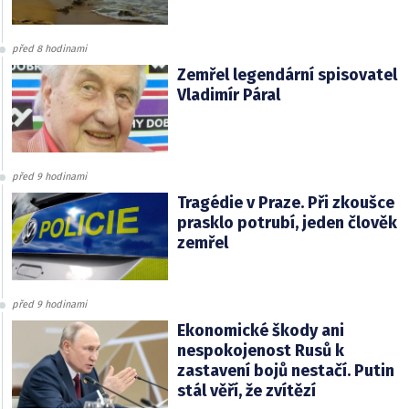
před 8 hodinami
Zemřel legendární spisovatel
Vladimír Páral
před 9 hodinami
Tragédie v Praze. Při zkoušce
prasklo potrubí, jeden člověk
zemřel
před 9 hodinami
Ekonomické škody ani
nespokojenost Rusů k
zastavení bojů nestačí. Putin
stál věří, že zvítězí