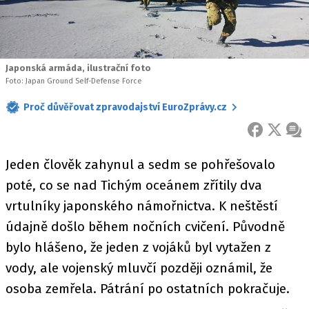
Japonská armáda, ilustrační foto
Foto: Japan Ground Self-Defense Force
Proč důvěřovat zpravodajství EuroZprávy.cz
FACEBOOK
X
ZPR
Jeden člověk zahynul a sedm se pohřešovalo
poté, co se nad Tichým oceánem zřítily dva
vrtulníky japonského námořnictva. K neštěstí
údajně došlo během nočních cvičení. Původně
bylo hlášeno, že jeden z vojáků byl vytažen z
vody, ale vojenský mluvčí později oznámil, že
osoba zemřela. Pátrání po ostatních pokračuje.