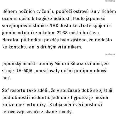
Během nočních cvičení u pobřeží ostrovů Izu v Tichém
oceánu došlo k tragické události. Podle japonské
veřejnoprávní stanice NHK došlo ke ztrátě spojení s
jedním vrtulníkem kolem 22:38 místního času.
Necelou půlhodinu později bylo zjištěno, že nedošlo
ke kontaktu ani s druhým vrtulníkem.
Japonský ministr obrany Minoru Kihara oznámil, že
stroje UH-60JA „nacvičovaly noční protiponorkový
boj“.
Šéf resortu také sdělil, že v současné době se zjišťují
podrobnosti incidentu. Jednou z hypotéz je možná
kolize mezi vrtulníky . K objasnění věci poslouží
letové zapisovače získané z vody.