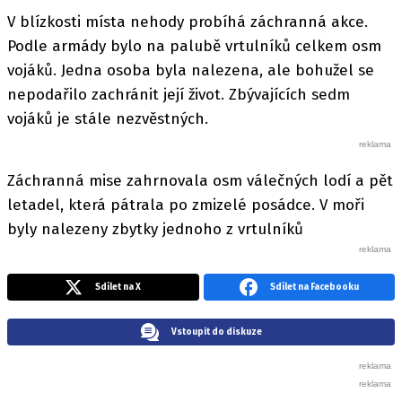
V blízkosti místa nehody probíhá záchranná akce.
Podle armády bylo na palubě vrtulníků celkem osm
vojáků. Jedna osoba byla nalezena, ale bohužel se
nepodařilo zachránit její život. Zbývajících sedm
vojáků je stále nezvěstných.
Záchranná mise zahrnovala osm válečných lodí a pět
letadel, která pátrala po zmizelé posádce. V moři
byly nalezeny zbytky jednoho z vrtulníků
Sdílet na X
Sdílet na Facebooku
Vstoupit do diskuze