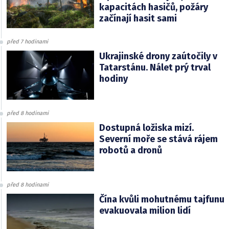
kapacitách hasičů, požáry
začínají hasit sami
před 7 hodinami
Ukrajinské drony zaútočily v
Tatarstánu. Nálet prý trval
hodiny
před 8 hodinami
Dostupná ložiska mizí.
Severní moře se stává rájem
robotů a dronů
před 8 hodinami
Čína kvůli mohutnému tajfunu
evakuovala milion lidí