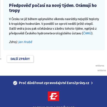
Předpověď počasí na nový týden. Orámují ho
tropy
V Česku se již během uplynulého víkendu navrátily nejvyšší teploty
k tropickým hodnotám. V pondělí se oproti neděli ještě oteplí.
Další vedra jsou pak očekávána v závěru tohoto týdne, vyplývá z
předpovědi Českého hydrometeorologického ústavu (
ČHMÚ
).
Zdroj:
Jan Hrabě
DALŠÍ ZPRÁVY
Proč důvěřovat zpravodajství EuroZprávy.cz