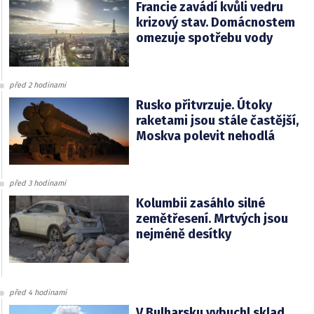
Francie zavádí kvůli vedru
krizový stav. Domácnostem
omezuje spotřebu vody
před 2 hodinami
Rusko přitvrzuje. Útoky
raketami jsou stále častější,
Moskva polevit nehodlá
před 3 hodinami
Kolumbii zasáhlo silné
zemětřesení. Mrtvých jsou
nejméně desítky
před 4 hodinami
V Bulharsku vybuchl sklad