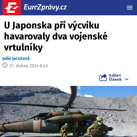
MEN
U Japonska při výcviku
havarovaly dva vojenské
vrtulníky
Julie Jarošová
21. dubna 2024 6:43
Sdílet
článek