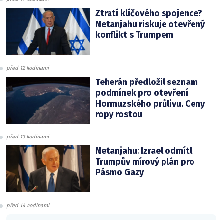
Ztratí klíčového spojence?
Netanjahu riskuje otevřený
konflikt s Trumpem
před 12 hodinami
Teherán předložil seznam
podmínek pro otevření
Hormuzského průlivu. Ceny
ropy rostou
před 13 hodinami
Netanjahu: Izrael odmítl
Trumpův mírový plán pro
Pásmo Gazy
před 14 hodinami