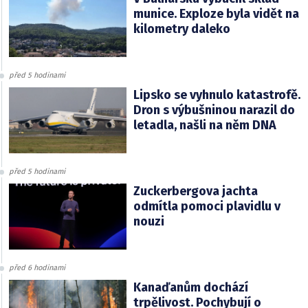
munice. Exploze byla vidět na
kilometry daleko
před 5 hodinami
Lipsko se vyhnulo katastrofě.
Dron s výbušninou narazil do
letadla, našli na něm DNA
před 5 hodinami
Zuckerbergova jachta
odmítla pomoci plavidlu v
nouzi
před 6 hodinami
Kanaďanům dochází
trpělivost. Pochybují o