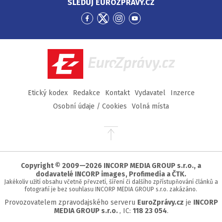
SLEDUJ EUROZPRÁVY.CZ
Přejít
Přejít
Přejít
Přejít
na
na
na
na
Facebook
Twitter
Instagram
YouTube
EuroZprávy.cz
Etický kodex
Redakce
Kontakt
Vydavatel
Inzerce
Osobní údaje / Cookies
Volná místa
Přejít
na
začátek
stránky
Copyright © 2009—2026 INCORP MEDIA GROUP s.r.o., a
dodavatelé INCORP images, Profimedia a ČTK.
Jakékoliv užití obsahu včetně převzetí, šíření či dalšího zpřístupňování článků a
fotografií je bez souhlasu INCORP MEDIA GROUP s.r.o. zakázáno.
Provozovatelem zpravodajského serveru
EuroZprávy.cz
je
INCORP
MEDIA GROUP s.r.o.
, IC:
118 23 054
.