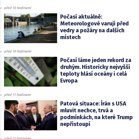
před 10 hodinami
Počasí aktuálně:
Meteorologové varují před
vedry a požáry na dalších
místech
před 10 hodinami
Počasí láme jeden rekord za
druhým. Historicky nejvyšší
teploty hlásí oceány i celá
Evropa
před 11 hodinami
Patová situace: Írán s USA
mluvit nechce, trvá a
podmínkách, na které Trump
nepřistoupí
před 11 hodinami