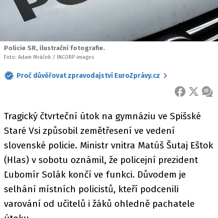
Policie SR, ilustrační fotografie.
Foto: Adam Mráček / INCORP images
Proč důvěřovat zpravodajství EuroZprávy.cz
FACEBOOK
X
ZPR
Tragický čtvrteční útok na gymnáziu ve Spišské
Staré Vsi způsobil zemětřesení ve vedení
slovenské policie. Ministr vnitra Matúš Šutaj Eštok
(Hlas) v sobotu oznámil, že policejní prezident
Ľubomír Solák končí ve funkci. Důvodem je
selhání místních policistů, kteří podcenili
varování od učitelů i žáků ohledně pachatele