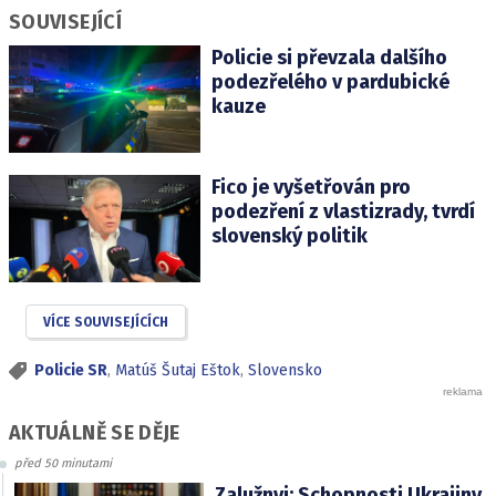
SOUVISEJÍCÍ
Policie si převzala dalšího
podezřelého v pardubické
kauze
Fico je vyšetřován pro
podezření z vlastizrady, tvrdí
slovenský politik
VÍCE SOUVISEJÍCÍCH
Policie SR
,
Matúš Šutaj Eštok
,
Slovensko
AKTUÁLNĚ SE DĚJE
před 50 minutami
Zalužnyj: Schopnosti Ukrajiny