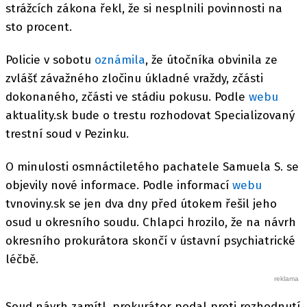
strážcích zákona řekl, že si nesplnili povinnosti na
sto procent.
Policie v sobotu
oznámila
, že útočníka obvinila ze
zvlášť závažného zločinu úkladné vraždy, zčásti
dokonaného, zčásti ve stádiu pokusu. Podle
webu
aktuality.sk bude o trestu rozhodovat Specializovaný
trestní soud v Pezinku.
O minulosti osmnáctiletého pachatele Samuela S. se
objevily nové informace. Podle informací
webu
tvnoviny.sk se jen dva dny před útokem řešil jeho
osud u okresního soudu. Chlapci hrozilo, že na návrh
okresního prokurátora skončí v ústavní psychiatrické
léčbě.
Soud návrh zamítl, prokurátor podal proti rozhodnutí