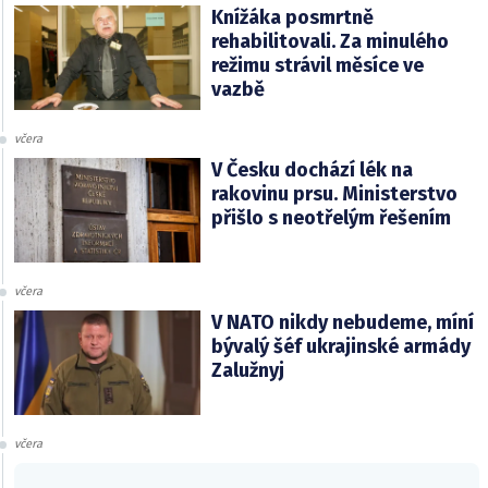
Knížáka posmrtně
rehabilitovali. Za minulého
režimu strávil měsíce ve
vazbě
včera
V Česku dochází lék na
rakovinu prsu. Ministerstvo
přišlo s neotřelým řešením
včera
V NATO nikdy nebudeme, míní
bývalý šéf ukrajinské armády
Zalužnyj
včera