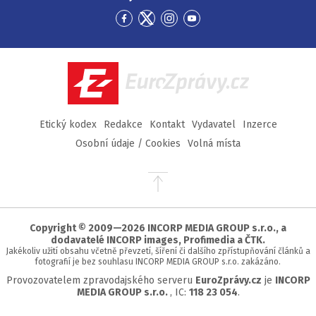
Přejít
Přejít
Přejít
Přejít
na
na
na
na
Facebook
Twitter
Instagram
YouTube
EuroZprávy.cz
Etický kodex
Redakce
Kontakt
Vydavatel
Inzerce
Osobní údaje / Cookies
Volná místa
Přejít
na
začátek
stránky
Copyright © 2009—2026 INCORP MEDIA GROUP s.r.o., a
dodavatelé INCORP images, Profimedia a ČTK.
Jakékoliv užití obsahu včetně převzetí, šíření či dalšího zpřístupňování článků a
fotografií je bez souhlasu INCORP MEDIA GROUP s.r.o. zakázáno.
Provozovatelem zpravodajského serveru
EuroZprávy.cz
je
INCORP
MEDIA GROUP s.r.o.
, IC:
118 23 054
.