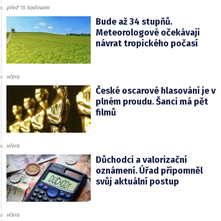
před 15 hodinami
Bude až 34 stupňů.
Meteorologové očekávají
návrat tropického počasí
včera
České oscarové hlasování je v
plném proudu. Šanci má pět
filmů
včera
Důchodci a valorizační
oznámení. Úřad připomněl
svůj aktuální postup
včera