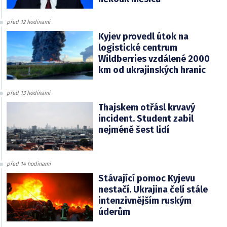
před 12 hodinami
Kyjev provedl útok na
logistické centrum
Wildberries vzdálené 2000
km od ukrajinských hranic
před 13 hodinami
Thajskem otřásl krvavý
incident. Student zabil
nejméně šest lidí
před 14 hodinami
Stávající pomoc Kyjevu
nestačí. Ukrajina čelí stále
intenzivnějším ruským
úderům