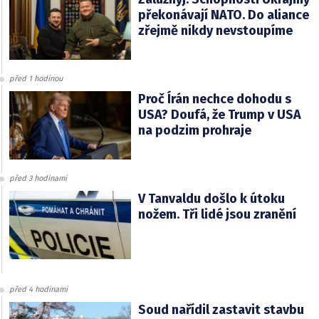
překonávají NATO. Do aliance
zřejmě nikdy nevstoupíme
před 1 hodinou
Proč Írán nechce dohodu s
USA? Doufá, že Trump v USA
na podzim prohraje
před 3 hodinami
V Tanvaldu došlo k útoku
nožem. Tři lidé jsou zranění
před 4 hodinami
Soud nařídil zastavit stavbu