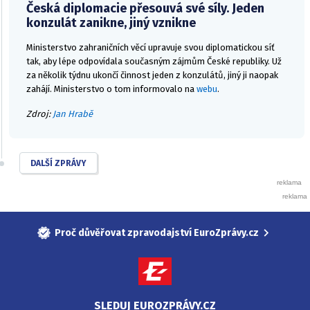
Česká diplomacie přesouvá své síly. Jeden
konzulát zanikne, jiný vznikne
Ministerstvo zahraničních věcí upravuje svou diplomatickou síť
tak, aby lépe odpovídala současným zájmům České republiky. Už
za několik týdnu ukončí činnost jeden z konzulátů, jiný ji naopak
zahájí. Ministerstvo o tom informovalo na
webu
.
Zdroj:
Jan Hrabě
DALŠÍ ZPRÁVY
Proč důvěřovat zpravodajství EuroZprávy.cz
SLEDUJ EUROZPRÁVY.CZ