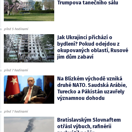
Trumpova tanečního sálu
před 5 hodinami
Jak Ukrajinci přichází o
bydlení? Pokud odejdou z
okupovaných oblastí, Rusové
jim dům zabaví
před 7 hodinami
Na Blízkém východě vzniká
druhé NATO. Saudská Arábie,
Turecko a Pákistán uzavřely
významnou dohodu
před 7 hodinami
Bratislavským Slovnaftem
otřásl výbuch, rafinérii