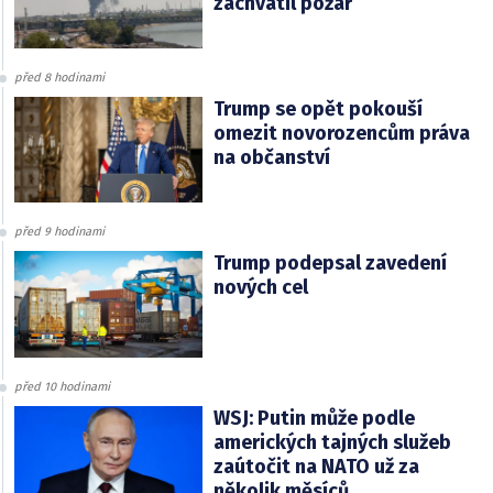
zachvátil požár
před 8 hodinami
Trump se opět pokouší
omezit novorozencům práva
na občanství
před 9 hodinami
Trump podepsal zavedení
nových cel
před 10 hodinami
WSJ: Putin může podle
amerických tajných služeb
zaútočit na NATO už za
několik měsíců