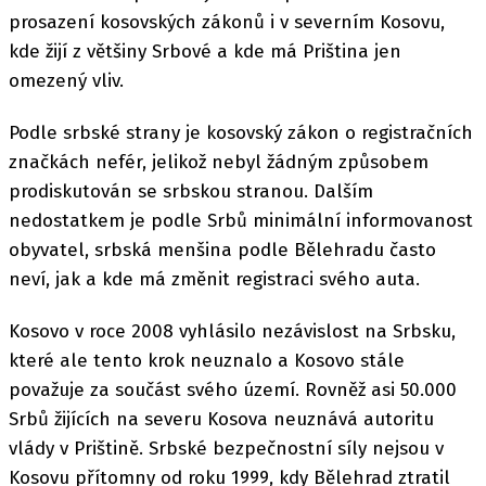
prosazení kosovských zákonů i v severním Kosovu,
kde žijí z většiny Srbové a kde má Priština jen
omezený vliv.
Podle srbské strany je kosovský zákon o registračních
značkách nefér, jelikož nebyl žádným způsobem
prodiskutován se srbskou stranou. Dalším
nedostatkem je podle Srbů minimální informovanost
obyvatel, srbská menšina podle Bělehradu často
neví, jak a kde má změnit registraci svého auta.
Kosovo v roce 2008 vyhlásilo nezávislost na Srbsku,
které ale tento krok neuznalo a Kosovo stále
považuje za součást svého území. Rovněž asi 50.000
Srbů žijících na severu Kosova neuznává autoritu
vlády v Prištině. Srbské bezpečnostní síly nejsou v
Kosovu přítomny od roku 1999, kdy Bělehrad ztratil