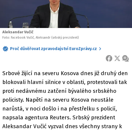
Aleksandar Vučič
Foto: Facebook Vučič, Aleksandr (srbský prezident)
Proč důvěřovat zpravodajství EuroZprávy.cz
FACEBOOK
X
ZPR
Srbové žijící na severu Kosova dnes již druhý den
blokovali hlavní silnice v oblasti, protestovali tak
proti nedávnému zatčení bývalého srbského
policisty. Napětí na severu Kosova neustále
narůstá, v noci došlo i na přestřelku s policií,
napsala agentura Reuters. Srbský prezident
Aleksandar Vučić vyzval dnes všechny strany k