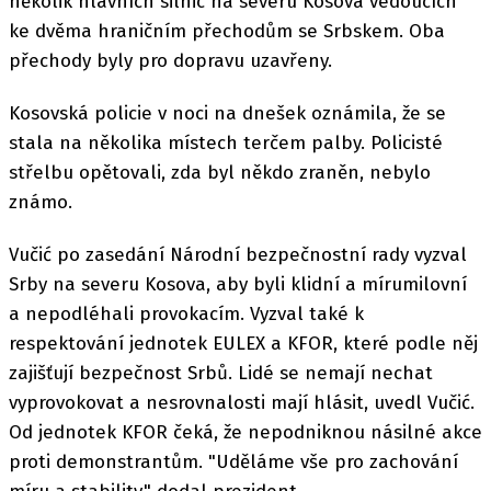
několik hlavních silnic na severu Kosova vedoucích
ke dvěma hraničním přechodům se Srbskem. Oba
přechody byly pro dopravu uzavřeny.
Kosovská policie v noci na dnešek oznámila, že se
stala na několika místech terčem palby. Policisté
střelbu opětovali, zda byl někdo zraněn, nebylo
známo.
Vučić po zasedání Národní bezpečnostní rady vyzval
Srby na severu Kosova, aby byli klidní a mírumilovní
a nepodléhali provokacím. Vyzval také k
respektování jednotek EULEX a KFOR, které podle něj
zajišťují bezpečnost Srbů. Lidé se nemají nechat
vyprovokovat a nesrovnalosti mají hlásit, uvedl Vučić.
Od jednotek KFOR čeká, že nepodniknou násilné akce
proti demonstrantům. "Uděláme vše pro zachování