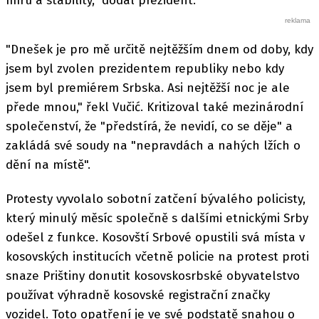
míru a stability," dodal prezident.
"Dnešek je pro mě určitě nejtěžším dnem od doby, kdy
jsem byl zvolen prezidentem republiky nebo kdy
jsem byl premiérem Srbska. Asi nejtěžší noc je ale
přede mnou," řekl Vučić. Kritizoval také mezinárodní
společenství, že "předstírá, že nevidí, co se děje" a
zakládá své soudy na "nepravdách a nahých lžích o
dění na místě".
Protesty vyvolalo sobotní zatčení bývalého policisty,
který minulý měsíc společně s dalšími etnickými Srby
odešel z funkce. Kosovští Srbové opustili svá místa v
kosovských institucích včetně policie na protest proti
snaze Prištiny donutit kosovskosrbské obyvatelstvo
používat výhradně kosovské registrační značky
vozidel. Toto opatření je ve své podstatě snahou o