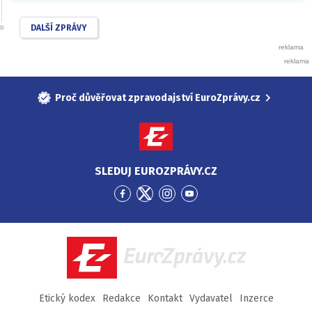
DALŠÍ ZPRÁVY
Proč důvěřovat zpravodajství EuroZprávy.cz
SLEDUJ EUROZPRÁVY.CZ
Přejít
Přejít
Přejít
Přejít
na
na
na
na
Facebook
Twitter
Instagram
YouTube
EuroZprávy.cz
Etický kodex
Redakce
Kontakt
Vydavatel
Inzerce