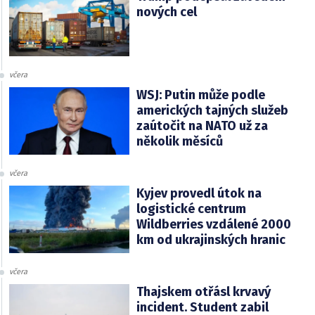
nových cel
včera
WSJ: Putin může podle
amerických tajných služeb
zaútočit na NATO už za
několik měsíců
včera
Kyjev provedl útok na
logistické centrum
Wildberries vzdálené 2000
km od ukrajinských hranic
včera
Thajskem otřásl krvavý
incident. Student zabil