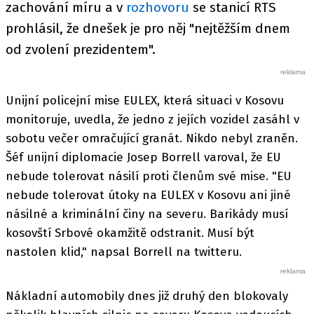
zachování míru a v
rozhovoru
se stanicí RTS
prohlásil, že dnešek je pro něj "nejtěžším dnem
od zvolení prezidentem".
Unijní policejní mise EULEX, která situaci v Kosovu
monitoruje, uvedla, že jedno z jejích vozidel zasáhl v
sobotu večer omračující granát. Nikdo nebyl zraněn.
Šéf unijní diplomacie Josep Borrell varoval, že EU
nebude tolerovat násilí proti členům své mise. "EU
nebude tolerovat útoky na EULEX v Kosovu ani jiné
násilné a kriminální činy na severu. Barikády musí
kosovští Srbové okamžitě odstranit. Musí být
nastolen klid," napsal Borrell na twitteru.
Nákladní automobily dnes již druhý den blokovaly