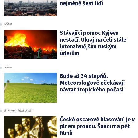
nejméně šest lidí
včera
Stávající pomoc Kyjevu
nestačí. Ukrajina čelí stále
intenzivnějším ruským
úderům
včera
Bude až 34 stupňů.
Meteorologové očekávají
návrat tropického počasí
6. srpna 2026 22:01
České oscarové hlasování je v
plném proudu. Šanci má pět
filmů