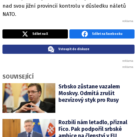
nad svou jižní provincií kontrolu v důsledku náletů
NATO.
Sdílet na X
Sdílet na Facebooku
Vstoupit do diskuze
SOUVISEJÍCÍ
Srbsko zůstane vazalem
Moskvy. Odmítá zrušit
bezvízový styk pro Rusy
Rozbili nám letadlo, přiznal
Fico. Pak podpořil srbské
ambice na členství v EU