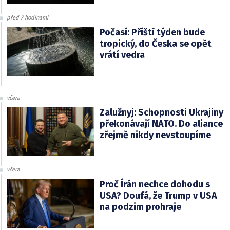
před 7 hodinami
Počasí: Příští týden bude
tropický, do Česka se opět
vrátí vedra
včera
Zalužnyj: Schopnosti Ukrajiny
překonávají NATO. Do aliance
zřejmě nikdy nevstoupíme
včera
Proč Írán nechce dohodu s
USA? Doufá, že Trump v USA
na podzim prohraje