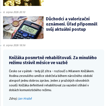
6. srpna 2026 20:10
Důchodci a valorizační
oznámení. Úřad připomněl
svůj aktuální postup
6. srpna 2026 18:56
Knížáka posmrtně rehabilitovali. Za minulého
režimu strávil měsíce ve vazbě
Česko se v pátek - tedy již zítra - rozloučí s Milanem Knížákem.
Rodina zesnulého umělce obdržela během náročného období
alespoň jednu dobrou zprávu. Jeden z pražských obvodních
soudů Knížáka definitivně rehabilitoval za vazební stíhání v
dobách komunistického režimu.
Zdroj:
Jan Hrabě