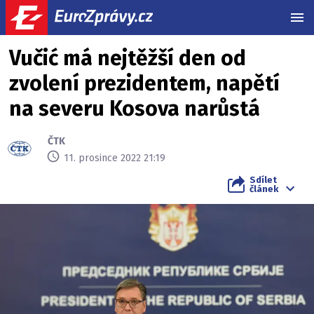
MEN
Vučić má nejtěžší den od
zvolení prezidentem, napětí
na severu Kosova narůstá
ČTK
11. prosince 2022 21:19
Sdílet
článek