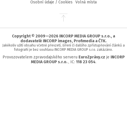
Osobní údaje / Cookies
Volná místa
Přejít
na
začátek
stránky
Copyright © 2009—2026 INCORP MEDIA GROUP s.r.o., a
dodavatelé INCORP images, Profimedia a ČTK.
Jakékoliv užití obsahu včetně převzetí, šíření či dalšího zpřístupňování článků a
fotografií je bez souhlasu INCORP MEDIA GROUP s.r.o. zakázáno.
Provozovatelem zpravodajského serveru
EuroZprávy.cz
je
INCORP
MEDIA GROUP s.r.o.
, IC:
118 23 054
.