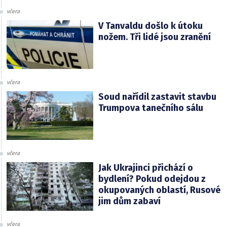
včera
V Tanvaldu došlo k útoku
nožem. Tři lidé jsou zranění
včera
Soud nařídil zastavit stavbu
Trumpova tanečního sálu
včera
Jak Ukrajinci přichází o
bydlení? Pokud odejdou z
okupovaných oblastí, Rusové
jim dům zabaví
včera