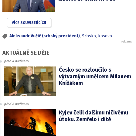
VÍCE SOUVISEJÍCÍCH
Aleksandr Vučič (srbský prezident)
,
Srbsko
,
kosovo
AKTUÁLNĚ SE DĚJE
před 4 hodinami
Česko se rozloučilo s
výtvarným umělcem Milanem
Knížákem
před 6 hodinami
Kyjev čelil dalšímu ničivému
útoku. Zemřelo i dítě