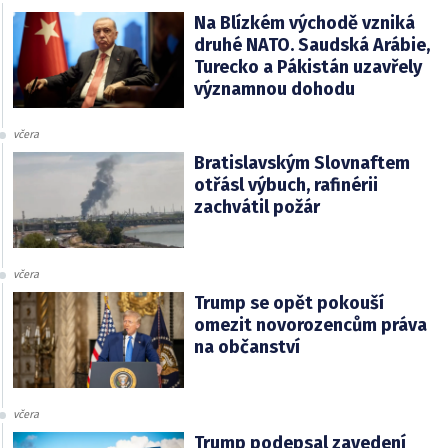
Na Blízkém východě vzniká
druhé NATO. Saudská Arábie,
Turecko a Pákistán uzavřely
významnou dohodu
včera
Bratislavským Slovnaftem
otřásl výbuch, rafinérii
zachvátil požár
včera
Trump se opět pokouší
omezit novorozencům práva
na občanství
včera
Trump podepsal zavedení