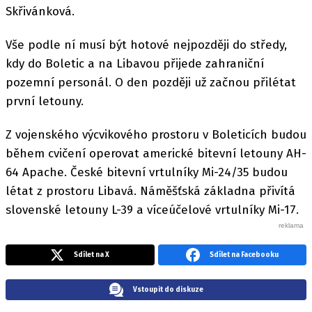
Skřivánková.
Vše podle ní musí být hotové nejpozději do středy,
kdy do Boletic a na Libavou přijede zahraniční
pozemní personál. O den později už začnou přilétat
první letouny.
Z vojenského výcvikového prostoru v Boleticích budou
během cvičení operovat americké bitevní letouny AH-
64 Apache. České bitevní vrtulníky Mi-24/35 budou
létat z prostoru Libavá. Náměšťská základna přivítá
slovenské letouny L-39 a víceúčelové vrtulníky Mi-17.
Sdílet na X
Sdílet na Facebooku
Vstoupit do diskuze