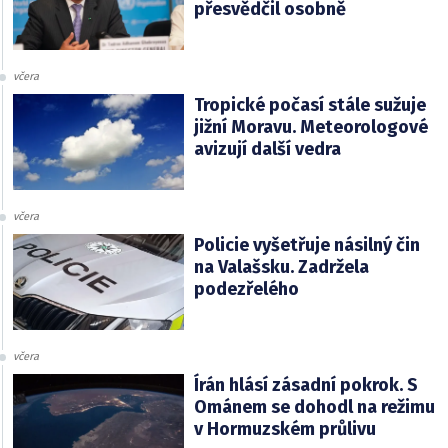
přesvědčil osobně
včera
Tropické počasí stále sužuje
jižní Moravu. Meteorologové
avizují další vedra
včera
Policie vyšetřuje násilný čin
na Valašsku. Zadržela
podezřelého
včera
Írán hlásí zásadní pokrok. S
Ománem se dohodl na režimu
v Hormuzském průlivu