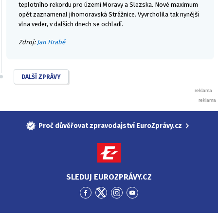
teplotního rekordu pro území Moravy a Slezska. Nové maximum
opět zaznamenal jihomoravská Strážnice. Vyvrcholila tak nynější
vlna veder, v dalších dnech se ochladí.
Zdroj:
Jan Hrabě
DALŠÍ ZPRÁVY
Proč důvěřovat zpravodajství EuroZprávy.cz
SLEDUJ EUROZPRÁVY.CZ
Přejít
Přejít
Přejít
Přejít
na
na
na
na
Facebook
Twitter
Instagram
YouTube