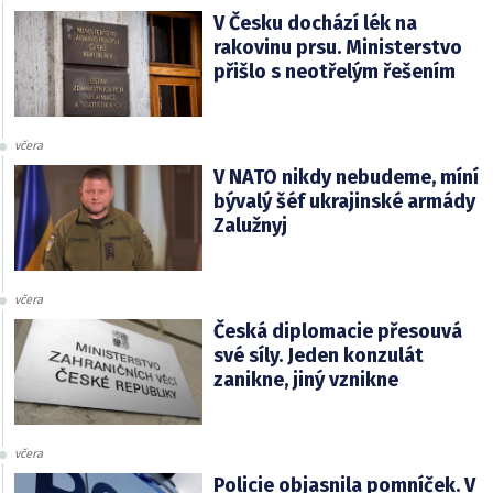
V Česku dochází lék na
rakovinu prsu. Ministerstvo
přišlo s neotřelým řešením
včera
V NATO nikdy nebudeme, míní
bývalý šéf ukrajinské armády
Zalužnyj
včera
Česká diplomacie přesouvá
své síly. Jeden konzulát
zanikne, jiný vznikne
včera
Policie objasnila pomníček. V