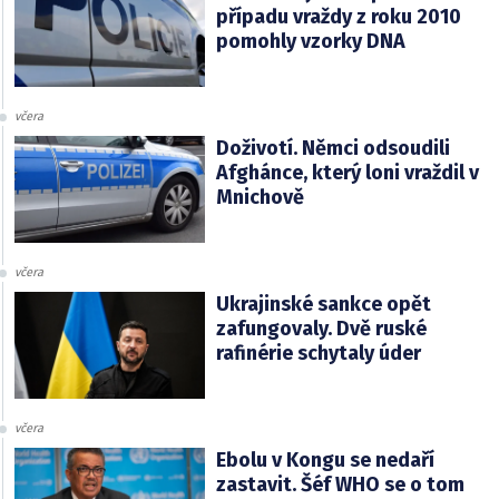
případu vraždy z roku 2010
pomohly vzorky DNA
včera
Doživotí. Němci odsoudili
Afghánce, který loni vraždil v
Mnichově
včera
Ukrajinské sankce opět
zafungovaly. Dvě ruské
rafinérie schytaly úder
včera
Ebolu v Kongu se nedaří
zastavit. Šéf WHO se o tom