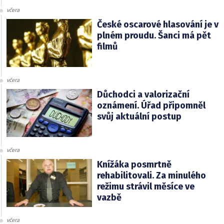
včera
České oscarové hlasování je v
plném proudu. Šanci má pět
filmů
včera
Důchodci a valorizační
oznámení. Úřad připomněl
svůj aktuální postup
včera
Knížáka posmrtně
rehabilitovali. Za minulého
režimu strávil měsíce ve
vazbě
včera