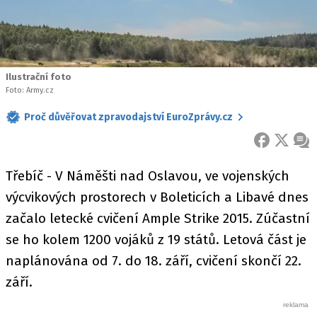
Ilustrační foto
Foto: Army.cz
Proč důvěřovat zpravodajství EuroZprávy.cz
FACEBOOK
X
ZPR
Třebíč - V Náměšti nad Oslavou, ve vojenských
výcvikových prostorech v Boleticích a Libavé dnes
začalo letecké cvičení Ample Strike 2015. Zúčastní
se ho kolem 1200 vojáků z 19 států. Letová část je
naplánována od 7. do 18. září, cvičení skončí 22.
září.