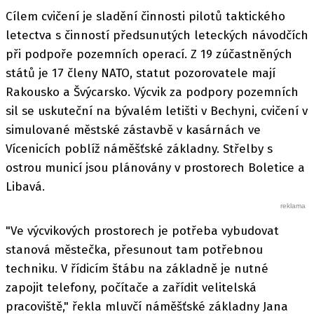
Cílem cvičení je sladění činnosti pilotů taktického
letectva s činností předsunutých leteckých návodčích
při podpoře pozemních operací. Z 19 zúčastněných
států je 17 členy NATO, statut pozorovatele mají
Rakousko a Švýcarsko. Výcvik za podpory pozemních
sil se uskuteční na bývalém letišti v Bechyni, cvičení v
simulované městské zástavbě v kasárnách ve
Vícenicích poblíž náměšťské základny. Střelby s
ostrou municí jsou plánovány v prostorech Boletice a
Libavá.
"Ve výcvikových prostorech je potřeba vybudovat
stanová městečka, přesunout tam potřebnou
techniku. V řídicím štábu na základně je nutné
zapojit telefony, počítače a zařídit velitelská
pracoviště," řekla mluvčí náměšťské základny Jana