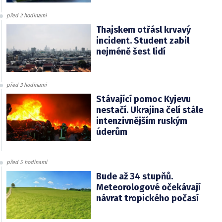
před 2 hodinami
Thajskem otřásl krvavý
incident. Student zabil
nejméně šest lidí
před 3 hodinami
Stávající pomoc Kyjevu
nestačí. Ukrajina čelí stále
intenzivnějším ruským
úderům
před 5 hodinami
Bude až 34 stupňů.
Meteorologové očekávají
návrat tropického počasí