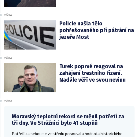
včera
Policie našla tělo
pohřešovaného při pátrání na
jezeře Most
včera
Turek poprvé reagoval na
zahájení trestního řízení.
Nadále věří ve svou nevinu
včera
Moravský teplotní rekord se měnil potřetí za
tři dny. Ve Strážnici bylo 41 stupňů
Potřetí za sebou se ve středu posouvala hodnota historického