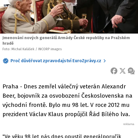
Jmenování nových generálů Armády České republiky na Pražském
hradě
Foto: Michal Kalášek / INCORP images
Proč důvěřovat zpravodajství EuroZprávy.cz
FACEBOOK
X
ZPR
Praha - Dnes zemřel válečný veterán Alexandr
Beer, bojovník za osvobození Československa na
východní frontě. Bylo mu 98 let. V roce 2012 mu
prezident Václav Klaus propůjčil Řád Bílého lva.
"Ve věku 98 let nás dnes opustil generálporučík