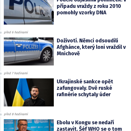
případu vraždy z roku 2010
pomohly vzorky DNA
před 6 hodinami
Doživotí. Němci odsoudili
Afghánce, který loni vraždil v
Mnichově
před 7 hodinami
Ukrajinské sankce opět
zafungovaly. Dvě ruské
rafinérie schytaly úder
před 8 hodinami
Ebolu v Kongu se nedaří
zastavit. Šéf WHO se o tom