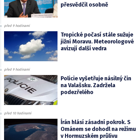
přesvědčil osobně
před 9 hodinami
Tropické počasí stále sužuje
jižní Moravu. Meteorologové
avizují další vedra
před 9 hodinami
Policie vyšetřuje násilný čin
na Valašsku. Zadržela
podezřelého
před 10 hodinami
Írán hlásí zásadní pokrok. S
Ománem se dohodl na režimu
v Hormuzském průlivu