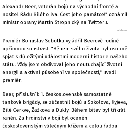
Alexandr Beer, veterán bojů na východní frontě a
nositel Řádu Bílého lva. Čest jeho památce!" oznámil
ministr obrany Martin Stropnický na Twitteru.
Premiér Bohuslav Sobotka vyjádřil Beerově rodině
upřímnou soustrast. "Během svého života byl osobně
spjat s důležitými událostmi moderní historie našeho
státu. Vždy jsem obdivoval jeho neutuchající životní
energii a aktivní působení ve společnosti," uvedl
premiér.
Beer, příslušník 1. československé samostatné
tankové brigády, se zúčastnil bojů u Sokolova, Kyjeva,
Bílé Cerkve, Žažkova a Dukly. Během bitev byl třikrát
raněn. Za hrdinství v boji byl oceněn
československým válečným křížem a celou řadou