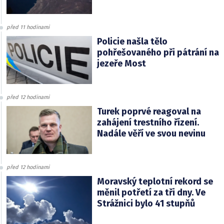
před 11 hodinami
Policie našla tělo
pohřešovaného při pátrání na
jezeře Most
před 12 hodinami
Turek poprvé reagoval na
zahájení trestního řízení.
Nadále věří ve svou nevinu
před 12 hodinami
Moravský teplotní rekord se
měnil potřetí za tři dny. Ve
Strážnici bylo 41 stupňů