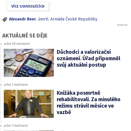
VÍCE SOUVISEJÍCÍCH
Alexandr Beer
,
úmrtí
,
Armáda České Republiky
AKTUÁLNĚ SE DĚJE
před 58 minutami
Důchodci a valorizační
oznámení. Úřad připomněl
svůj aktuální postup
před 2 hodinami
Knížáka posmrtně
rehabilitovali. Za minulého
režimu strávil měsíce ve
vazbě
před 3 hodinami