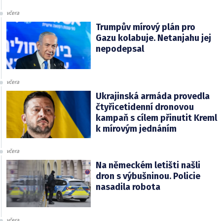
včera
Trumpův mírový plán pro
Gazu kolabuje. Netanjahu jej
nepodepsal
včera
Ukrajinská armáda provedla
čtyřicetidenní dronovou
kampaň s cílem přinutit Kreml
k mírovým jednáním
včera
Na německém letišti našli
dron s výbušninou. Policie
nasadila robota
včera