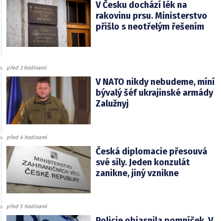
V Česku dochází lék na
rakovinu prsu. Ministerstvo
přišlo s neotřelým řešením
před 3 hodinami
V NATO nikdy nebudeme, míní
bývalý šéf ukrajinské armády
Zalužnyj
před 4 hodinami
Česká diplomacie přesouvá
své síly. Jeden konzulát
zanikne, jiný vznikne
před 5 hodinami
Policie objasnila pomníček. V