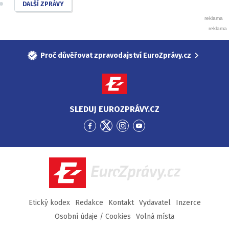
DALŠÍ ZPRÁVY
Proč důvěřovat zpravodajství EuroZprávy.cz
SLEDUJ EUROZPRÁVY.CZ
Přejít
Přejít
Přejít
Přejít
na
na
na
na
Facebook
Twitter
Instagram
YouTube
EuroZprávy.cz
Etický kodex
Redakce
Kontakt
Vydavatel
Inzerce
Osobní údaje / Cookies
Volná místa