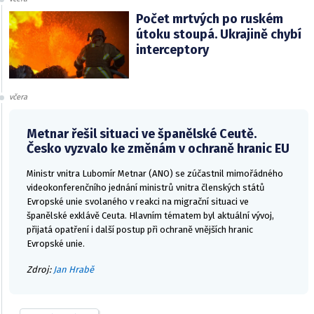
Počet mrtvých po ruském
útoku stoupá. Ukrajině chybí
interceptory
včera
Metnar řešil situaci ve španělské Ceutě.
Česko vyzvalo ke změnám v ochraně hranic EU
Ministr vnitra Lubomír Metnar (ANO) se zúčastnil mimořádného
videokonferenčního jednání ministrů vnitra členských států
Evropské unie svolaného v reakci na migrační situaci ve
španělské exklávě Ceuta. Hlavním tématem byl aktuální vývoj,
přijatá opatření i další postup při ochraně vnějších hranic
Evropské unie.
Zdroj:
Jan Hrabě