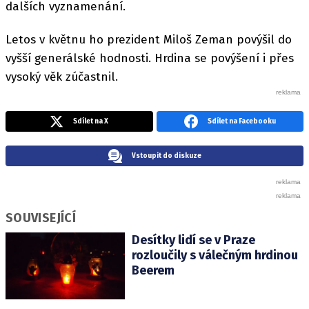
dalších vyznamenání.
Letos v květnu ho prezident Miloš Zeman povýšil do
vyšší generálské hodnosti. Hrdina se povýšení i přes
vysoký věk zúčastnil.
Sdílet na X
Sdílet na Facebooku
Vstoupit do diskuze
SOUVISEJÍCÍ
Desítky lidí se v Praze
rozloučily s válečným hrdinou
Beerem