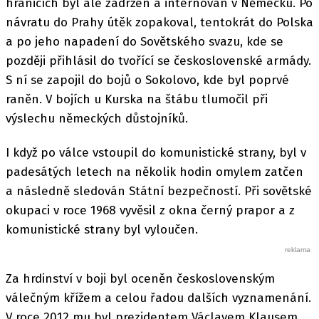
hranicích byl ale zadržen a internován v Německu. Po
návratu do Prahy útěk zopakoval, tentokrát do Polska
a po jeho napadení do Sovětského svazu, kde se
později přihlásil do tvořící se československé armády.
S ní se zapojil do bojů o Sokolovo, kde byl poprvé
raněn. V bojích u Kurska na štábu tlumočil při
výslechu německých důstojníků.
I když po válce vstoupil do komunistické strany, byl v
padesátých letech na několik hodin omylem zatčen
a následně sledován Státní bezpečností. Při sovětské
okupaci v roce 1968 vyvěsil z okna černý prapor a z
komunistické strany byl vyloučen.
Za hrdinství v boji byl oceněn československým
válečným křížem a celou řadou dalších vyznamenání.
V roce 2012 mu byl prezidentem Václavem Klausem