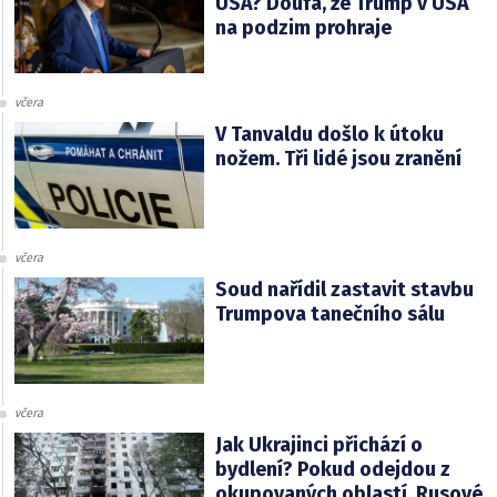
USA? Doufá, že Trump v USA
na podzim prohraje
včera
V Tanvaldu došlo k útoku
nožem. Tři lidé jsou zranění
včera
Soud nařídil zastavit stavbu
Trumpova tanečního sálu
včera
Jak Ukrajinci přichází o
bydlení? Pokud odejdou z
okupovaných oblastí, Rusové