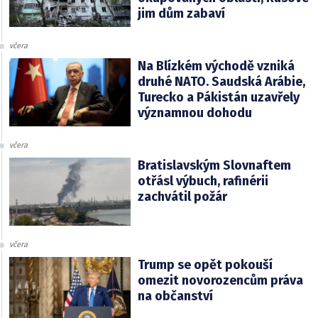
jim dům zabaví
včera
Na Blízkém východě vzniká
druhé NATO. Saudská Arábie,
Turecko a Pákistán uzavřely
významnou dohodu
včera
Bratislavským Slovnaftem
otřásl výbuch, rafinérii
zachvátil požár
včera
Trump se opět pokouší
omezit novorozencům práva
na občanství