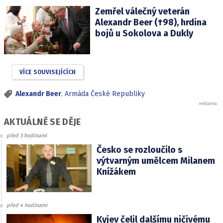
Zemřel válečný veterán
Alexandr Beer (†98), hrdina
bojů u Sokolova a Dukly
VÍCE SOUVISEJÍCÍCH
Alexandr Beer
,
Armáda České Republiky
AKTUÁLNĚ SE DĚJE
před 3 hodinami
Česko se rozloučilo s
výtvarným umělcem Milanem
Knížákem
před 4 hodinami
Kyjev čelil dalšímu ničivému