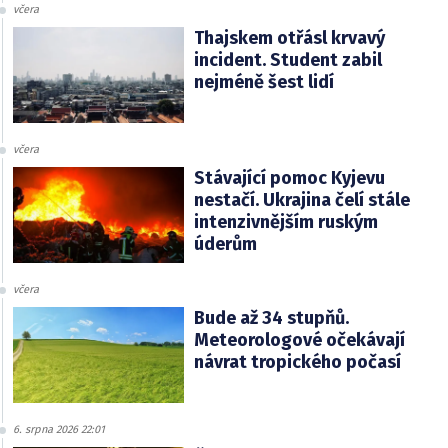
včera
Thajskem otřásl krvavý
incident. Student zabil
nejméně šest lidí
včera
Stávající pomoc Kyjevu
nestačí. Ukrajina čelí stále
intenzivnějším ruským
úderům
včera
Bude až 34 stupňů.
Meteorologové očekávají
návrat tropického počasí
6. srpna 2026 22:01