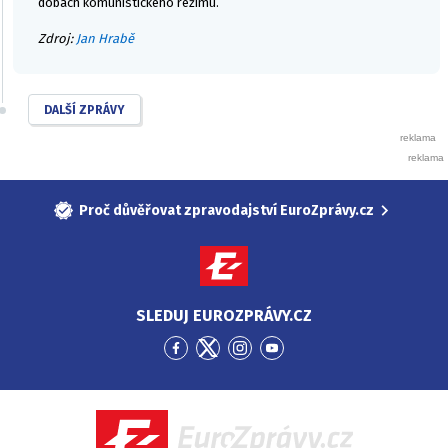
dobách komunistického režimu.
Zdroj:
Jan Hrabě
DALŠÍ ZPRÁVY
Proč důvěřovat zpravodajství EuroZprávy.cz
SLEDUJ EUROZPRÁVY.CZ
Přejít
Přejít
Přejít
Přejít
na
na
na
na
Facebook
Twitter
Instagram
YouTube
EuroZprávy.cz