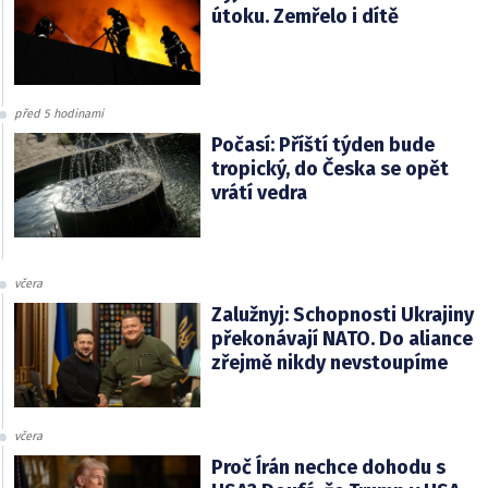
útoku. Zemřelo i dítě
před 5 hodinami
Počasí: Příští týden bude
tropický, do Česka se opět
vrátí vedra
včera
Zalužnyj: Schopnosti Ukrajiny
překonávají NATO. Do aliance
zřejmě nikdy nevstoupíme
včera
Proč Írán nechce dohodu s