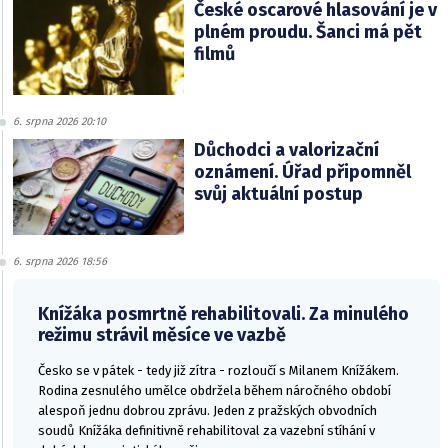
České oscarové hlasování je v
plném proudu. Šanci má pět
filmů
6. srpna 2026 20:10
Důchodci a valorizační
oznámení. Úřad připomněl
svůj aktuální postup
6. srpna 2026 18:56
Knížáka posmrtně rehabilitovali. Za minulého
režimu strávil měsíce ve vazbě
Česko se v pátek - tedy již zítra - rozloučí s Milanem Knížákem.
Rodina zesnulého umělce obdržela během náročného období
alespoň jednu dobrou zprávu. Jeden z pražských obvodních
soudů Knížáka definitivně rehabilitoval za vazební stíhání v