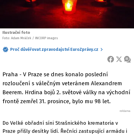
Ilustrační foto
Foto: Adam Mráček / INCORP images
Proč důvěřovat zpravodajství EuroZprávy.cz
FACEBOOK
X
ZPR
Praha - V Praze se dnes konalo poslední
rozloučení s válečným veteránem Alexandrem
Beerem. Hrdina bojů 2. světové války na východní
frontě zemřel 31. prosince, bylo mu 98 let.
Do Velké obřadní síni Strašnického krematoria v
Praze přišly desítky lidí. Řečníci zastupující armádu i