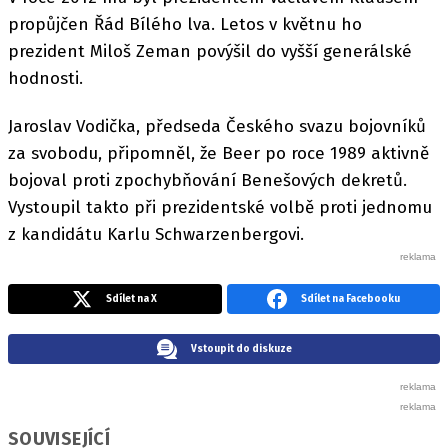
propůjčen Řád Bílého lva. Letos v květnu ho
prezident Miloš Zeman povýšil do vyšší generálské
hodnosti.
Jaroslav Vodička, předseda Českého svazu bojovníků
za svobodu, připomněl, že Beer po roce 1989 aktivně
bojoval proti zpochybňování Benešových dekretů.
Vystoupil takto při prezidentské volbě proti jednomu
z kandidátu Karlu Schwarzenbergovi.
Sdílet na X
Sdílet na Facebooku
Vstoupit do diskuze
SOUVISEJÍCÍ