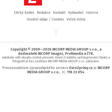
Etický kodex
Redakce
Kontakt
Vydavatel
Inzerce
Osobní údaje / Cookies
Volná místa
Přejít
na
začátek
stránky
Copyright © 2009—2026 INCORP MEDIA GROUP s.r.o., a
dodavatelé INCORP images, Profimedia a ČTK.
Jakékoliv užití obsahu včetně převzetí, šíření či dalšího zpřístupňování článků a
fotografií je bez souhlasu INCORP MEDIA GROUP s.r.o. zakázáno.
Provozovatelem zpravodajského serveru
EuroZprávy.cz
je
INCORP
MEDIA GROUP s.r.o.
, IC:
118 23 054
.