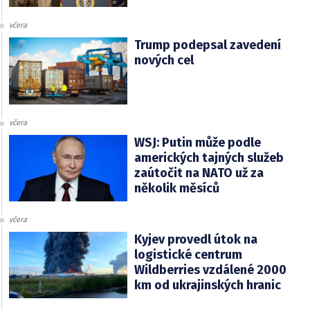
včera
Trump podepsal zavedení
nových cel
včera
WSJ: Putin může podle
amerických tajných služeb
zaútočit na NATO už za
několik měsíců
včera
Kyjev provedl útok na
logistické centrum
Wildberries vzdálené 2000
km od ukrajinských hranic