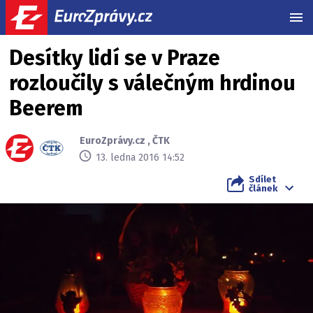
MEN
Desítky lidí se v Praze
rozloučily s válečným hrdinou
Beerem
EuroZprávy.cz
,
ČTK
13. ledna 2016 14:52
Sdílet
článek