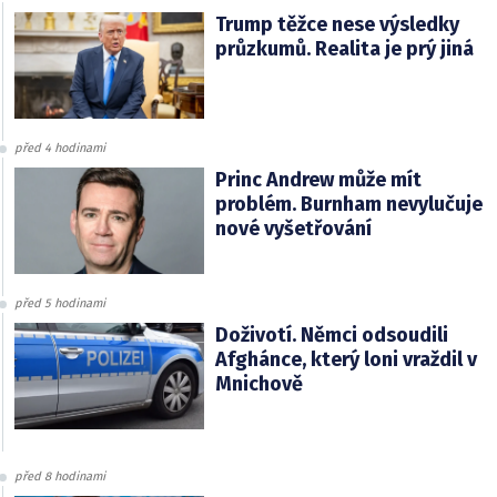
Trump těžce nese výsledky
průzkumů. Realita je prý jiná
před 4 hodinami
Princ Andrew může mít
problém. Burnham nevylučuje
nové vyšetřování
před 5 hodinami
Doživotí. Němci odsoudili
Afghánce, který loni vraždil v
Mnichově
před 8 hodinami