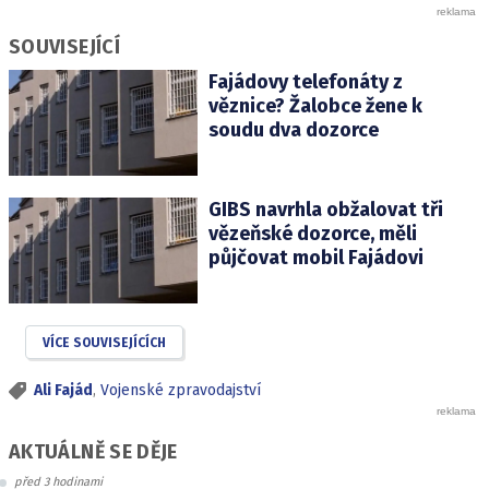
SOUVISEJÍCÍ
Fajádovy telefonáty z
věznice? Žalobce žene k
soudu dva dozorce
GIBS navrhla obžalovat tři
vězeňské dozorce, měli
půjčovat mobil Fajádovi
VÍCE SOUVISEJÍCÍCH
Ali Fajád
,
Vojenské zpravodajství
AKTUÁLNĚ SE DĚJE
před 3 hodinami