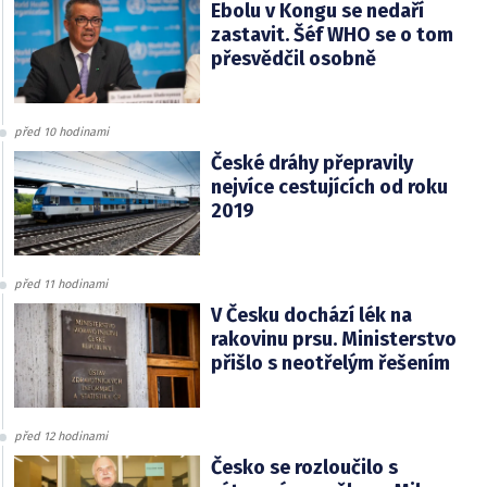
Ebolu v Kongu se nedaří
zastavit. Šéf WHO se o tom
přesvědčil osobně
před 10 hodinami
České dráhy přepravily
nejvíce cestujících od roku
2019
před 11 hodinami
V Česku dochází lék na
rakovinu prsu. Ministerstvo
přišlo s neotřelým řešením
před 12 hodinami
Česko se rozloučilo s