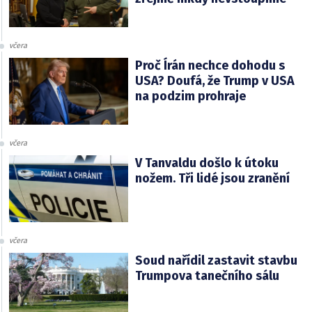
včera
Proč Írán nechce dohodu s
USA? Doufá, že Trump v USA
na podzim prohraje
včera
V Tanvaldu došlo k útoku
nožem. Tři lidé jsou zranění
včera
Soud nařídil zastavit stavbu
Trumpova tanečního sálu