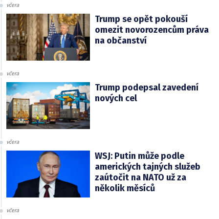
včera
Trump se opět pokouší
omezit novorozencům práva
na občanství
včera
Trump podepsal zavedení
nových cel
včera
WSJ: Putin může podle
amerických tajných služeb
zaútočit na NATO už za
několik měsíců
včera