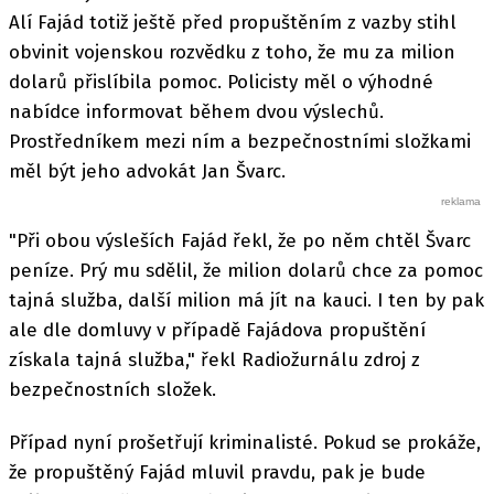
Alí Fajád totiž ještě před propuštěním z vazby stihl
obvinit vojenskou rozvědku z toho, že mu za milion
dolarů přislíbila pomoc. Policisty měl o výhodné
nabídce informovat během dvou výslechů.
Prostředníkem mezi ním a bezpečnostními složkami
měl být jeho advokát Jan Švarc.
"Při obou výsleších Fajád řekl, že po něm chtěl Švarc
peníze. Prý mu sdělil, že milion dolarů chce za pomoc
tajná služba, další milion má jít na kauci. I ten by pak
ale dle domluvy v případě Fajádova propuštění
získala tajná služba," řekl Radiožurnálu zdroj z
bezpečnostních složek.
Případ nyní prošetřují kriminalisté. Pokud se prokáže,
že propuštěný Fajád mluvil pravdu, pak je bude