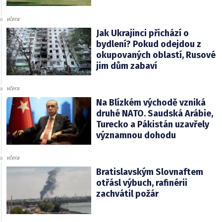
včera
Jak Ukrajinci přichází o
bydlení? Pokud odejdou z
okupovaných oblastí, Rusové
jim dům zabaví
včera
Na Blízkém východě vzniká
druhé NATO. Saudská Arábie,
Turecko a Pákistán uzavřely
významnou dohodu
včera
Bratislavským Slovnaftem
otřásl výbuch, rafinérii
zachvátil požár