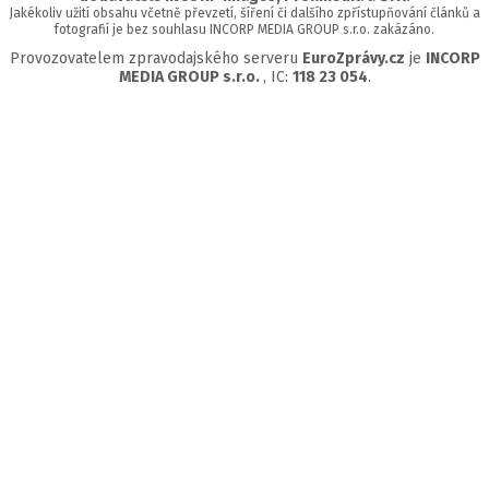
Jakékoliv užití obsahu včetně převzetí, šíření či dalšího zpřístupňování článků a
fotografií je bez souhlasu INCORP MEDIA GROUP s.r.o. zakázáno.
Provozovatelem zpravodajského serveru
EuroZprávy.cz
je
INCORP
MEDIA GROUP s.r.o.
, IC:
118 23 054
.