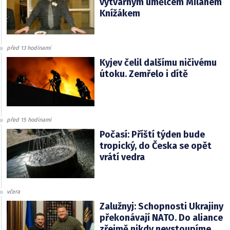
výtvarným umělcem Milanem
Knížákem
před 13 hodinami
Kyjev čelil dalšímu ničivému
útoku. Zemřelo i dítě
před 15 hodinami
Počasí: Příští týden bude
tropický, do Česka se opět
vrátí vedra
včera
Zalužnyj: Schopnosti Ukrajiny
překonávají NATO. Do aliance
zřejmě nikdy nevstoupíme