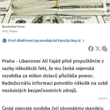
Ilustrační foto
Foto: Pixmac
Proč důvěřovat zpravodajství EuroZprávy.cz
FACEBOOK
X
ZPR
Praha - Libanonec Alí Fajád před propuštěním z
vazby několikrát řekl, že mu česká vojenská
rozvědka za milion dolarů přislíbila pomoc.
Radiožurnálu informaci potvrdilo několik na sobě
nezávislých bezpečnostních zdrojů.
Česká vojenská rozvědka čelí obrovskému skandálu.