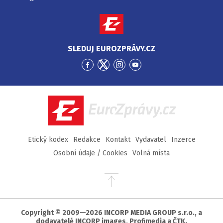
SLEDUJ EUROZPRÁVY.CZ
Přejít
Přejít
Přejít
Přejít
na
na
na
na
Facebook
Twitter
Instagram
YouTube
EuroZprávy.cz
Etický kodex
Redakce
Kontakt
Vydavatel
Inzerce
Osobní údaje / Cookies
Volná místa
Přejít
na
začátek
stránky
Copyright © 2009—2026 INCORP MEDIA GROUP s.r.o., a
dodavatelé INCORP images, Profimedia a ČTK.