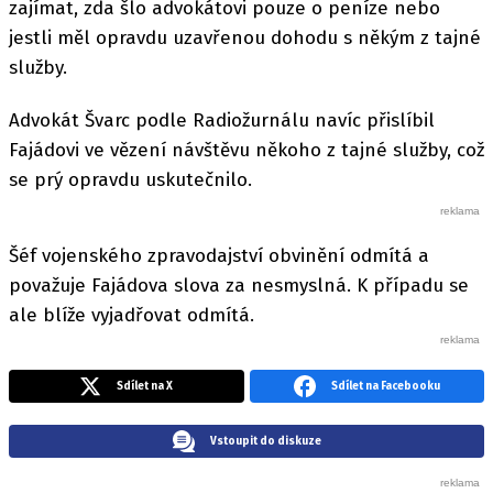
zajímat, zda šlo advokátovi pouze o peníze nebo
jestli měl opravdu uzavřenou dohodu s někým z tajné
služby.
Advokát Švarc podle Radiožurnálu navíc přislíbil
Fajádovi ve vězení návštěvu někoho z tajné služby, což
se prý opravdu uskutečnilo.
Šéf vojenského zpravodajství obvinění odmítá a
považuje Fajádova slova za nesmyslná. K případu se
ale blíže vyjadřovat odmítá.
Sdílet na X
Sdílet na Facebooku
Vstoupit do diskuze