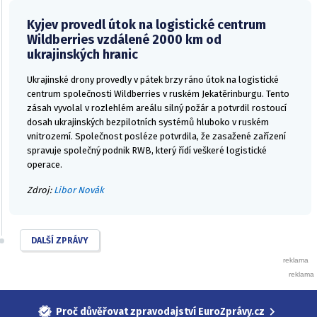
Kyjev provedl útok na logistické centrum
Wildberries vzdálené 2000 km od
ukrajinských hranic
Ukrajinské drony provedly v pátek brzy ráno útok na logistické
centrum společnosti Wildberries v ruském Jekatěrinburgu. Tento
zásah vyvolal v rozlehlém areálu silný požár a potvrdil rostoucí
dosah ukrajinských bezpilotních systémů hluboko v ruském
vnitrozemí. Společnost posléze potvrdila, že zasažené zařízení
spravuje společný podnik RWB, který řídí veškeré logistické
operace.
Zdroj:
Libor Novák
DALŠÍ ZPRÁVY
Proč důvěřovat zpravodajství EuroZprávy.cz