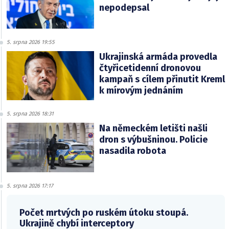
nepodepsal
5. srpna 2026 19:55
Ukrajinská armáda provedla
čtyřicetidenní dronovou
kampaň s cílem přinutit Kreml
k mírovým jednáním
5. srpna 2026 18:31
Na německém letišti našli
dron s výbušninou. Policie
nasadila robota
5. srpna 2026 17:17
Počet mrtvých po ruském útoku stoupá.
Ukrajině chybí interceptory