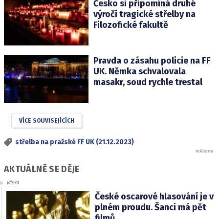
Česko si připomíná druhé
výročí tragické střelby na
Filozofické fakultě
Pravda o zásahu policie na FF
UK. Němka schvalovala
masakr, soud rychle trestal
VÍCE SOUVISEJÍCÍCH
střelba na pražské FF UK (21.12.2023)
AKTUÁLNĚ SE DĚJE
včera
České oscarové hlasování je v
plném proudu. Šanci má pět
filmů