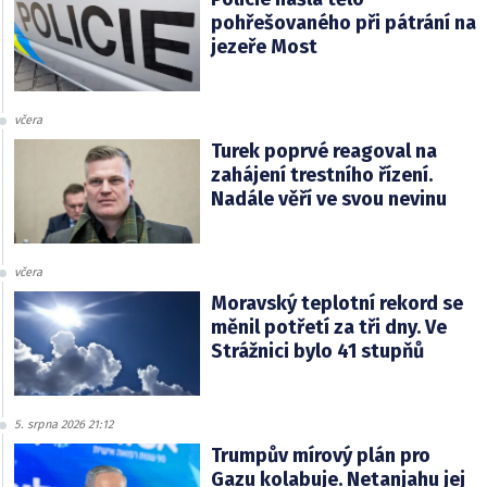
pohřešovaného při pátrání na
jezeře Most
včera
Turek poprvé reagoval na
zahájení trestního řízení.
Nadále věří ve svou nevinu
včera
Moravský teplotní rekord se
měnil potřetí za tři dny. Ve
Strážnici bylo 41 stupňů
5. srpna 2026 21:12
Trumpův mírový plán pro
Gazu kolabuje. Netanjahu jej