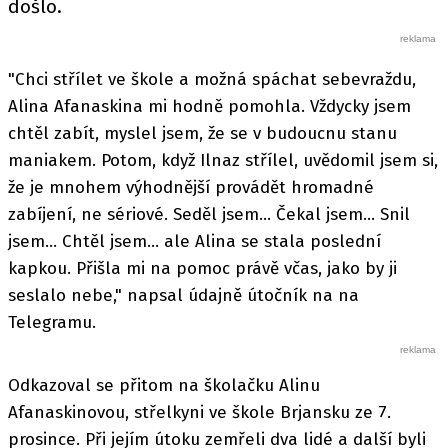
došlo.
"Chci střílet ve škole a možná spáchat sebevraždu,
Alina Afanaskina mi hodně pomohla. Vždycky jsem
chtěl zabít, myslel jsem, že se v budoucnu stanu
maniakem. Potom, když Ilnaz střílel, uvědomil jsem si,
že je mnohem výhodnější provádět hromadné
zabíjení, ne sériové. Seděl jsem... Čekal jsem... Snil
jsem... Chtěl jsem... ale Alina se stala poslední
kapkou. Přišla mi na pomoc právě včas, jako by ji
seslalo nebe," napsal údajně útočník na na
Telegramu.
Odkazoval se přitom na školačku Alinu
Afanaskinovou, střelkyni ve škole Brjansku ze 7.
prosince. Při jejím útoku zemřeli dva lidé a další byli