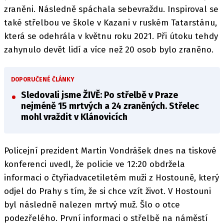
zraněni. Následně spáchala sebevraždu. Inspiroval se
také střelbou ve škole v Kazani v ruském Tatarstánu,
která se odehrála v květnu roku 2021. Při útoku tehdy
zahynulo devět lidí a více než 20 osob bylo zraněno.
DOPORUČENÉ ČLÁNKY
Sledovali jsme ŽIVĚ: Po střelbě v Praze
nejméně 15 mrtvých a 24 zraněných. Střelec
mohl vraždit v Klánovicích
Policejní prezident Martin Vondrášek dnes na tiskové
konferenci uvedl, že policie ve 12:20 obdržela
informaci o čtyřiadvacetiletém muži z Hostouně, který
odjel do Prahy s tím, že si chce vzít život. V Hostouni
byl následně nalezen mrtvý muž. Šlo o otce
podezřelého. První informaci o střelbě na náměstí