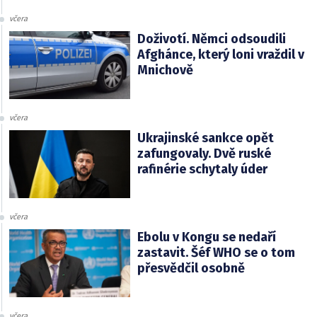
včera
Doživotí. Němci odsoudili
Afghánce, který loni vraždil v
Mnichově
včera
Ukrajinské sankce opět
zafungovaly. Dvě ruské
rafinérie schytaly úder
včera
Ebolu v Kongu se nedaří
zastavit. Šéf WHO se o tom
přesvědčil osobně
včera