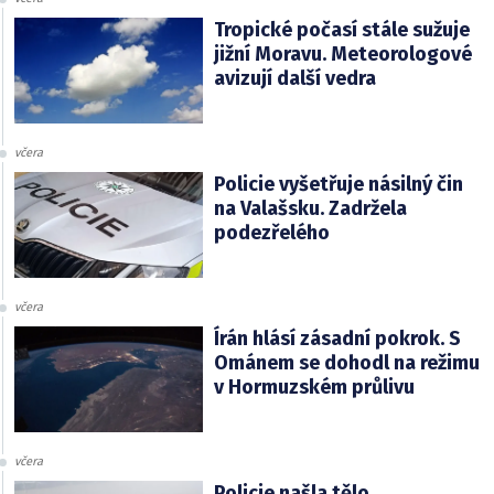
Tropické počasí stále sužuje
jižní Moravu. Meteorologové
avizují další vedra
včera
Policie vyšetřuje násilný čin
na Valašsku. Zadržela
podezřelého
včera
Írán hlásí zásadní pokrok. S
Ománem se dohodl na režimu
v Hormuzském průlivu
včera
Policie našla tělo