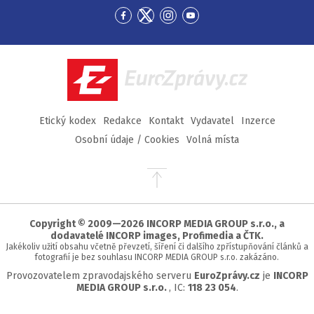
Přejít
Přejít
Přejít
Přejít
na
na
na
na
Facebook
Twitter
Instagram
YouTube
EuroZprávy.cz
Etický kodex
Redakce
Kontakt
Vydavatel
Inzerce
Osobní údaje / Cookies
Volná místa
Přejít
na
začátek
stránky
Copyright © 2009—2026 INCORP MEDIA GROUP s.r.o., a
dodavatelé INCORP images, Profimedia a ČTK.
Jakékoliv užití obsahu včetně převzetí, šíření či dalšího zpřístupňování článků a
fotografií je bez souhlasu INCORP MEDIA GROUP s.r.o. zakázáno.
Provozovatelem zpravodajského serveru
EuroZprávy.cz
je
INCORP
MEDIA GROUP s.r.o.
, IC:
118 23 054
.