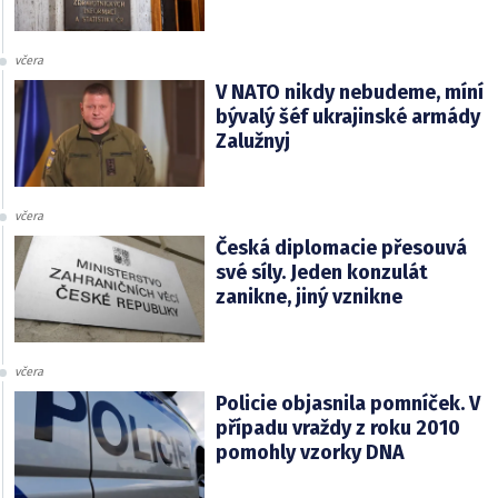
včera
V NATO nikdy nebudeme, míní
bývalý šéf ukrajinské armády
Zalužnyj
včera
Česká diplomacie přesouvá
své síly. Jeden konzulát
zanikne, jiný vznikne
včera
Policie objasnila pomníček. V
případu vraždy z roku 2010
pomohly vzorky DNA