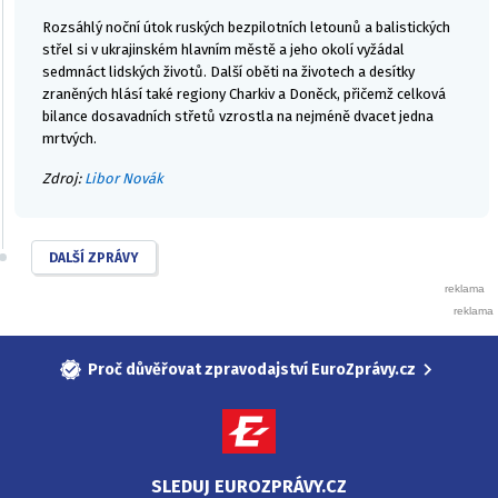
Rozsáhlý noční útok ruských bezpilotních letounů a balistických
střel si v ukrajinském hlavním městě a jeho okolí vyžádal
sedmnáct lidských životů. Další oběti na životech a desítky
zraněných hlásí také regiony Charkiv a Doněck, přičemž celková
bilance dosavadních střetů vzrostla na nejméně dvacet jedna
mrtvých.
Zdroj:
Libor Novák
DALŠÍ ZPRÁVY
Proč důvěřovat zpravodajství EuroZprávy.cz
SLEDUJ EUROZPRÁVY.CZ