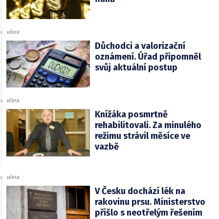
včera
Důchodci a valorizační
oznámení. Úřad připomněl
svůj aktuální postup
včera
Knížáka posmrtně
rehabilitovali. Za minulého
režimu strávil měsíce ve
vazbě
včera
V Česku dochází lék na
rakovinu prsu. Ministerstvo
přišlo s neotřelým řešením