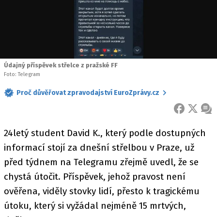
Údajný příspěvek střelce z pražské FF
Foto: Telegram
Proč důvěřovat zpravodajství EuroZprávy.cz
FACEBOOK
X
ZPR
24letý student David K., který podle dostupných
informací stojí za dnešní střelbou v Praze, už
před týdnem na Telegramu zřejmě uvedl, že se
chystá útočit. Příspěvek, jehož pravost není
ověřena, viděly stovky lidí, přesto k tragickému
útoku, který si vyžádal nejméně 15 mrtvých,