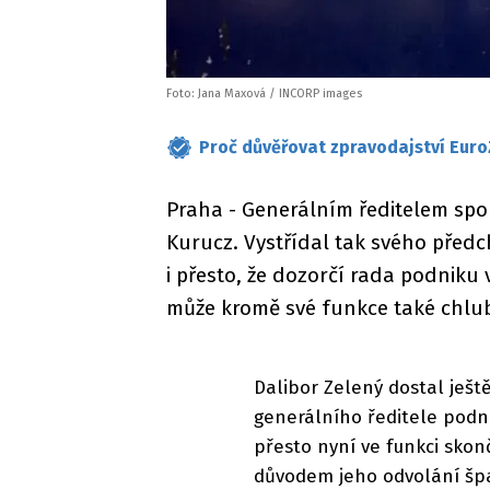
Foto: Jana Maxová / INCORP images
Proč důvěřovat zpravodajství Euro
Praha - Generálním ředitelem spol
Kurucz. Vystřídal tak svého předc
i přesto, že dozorčí rada podniku
může kromě své funkce také chlub
Dalibor Zelený dostal ješ
generálního ředitele podni
přesto nyní ve funkci skon
důvodem jeho odvolání špa