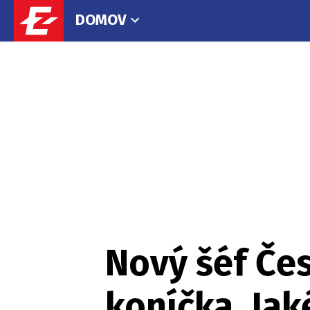
DOMOV
Nový šéf Če
koníčka. Ja