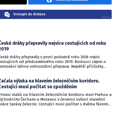
Vstoupit do diskuze
České dráhy přepravily nejvíce cestujících od roku
2019
České dráhy přepravily v první polovině roku 2026 nejvíc
cestujících od předcovidového roku 2019. Rostoucí zájem o
cestování táhne vnitrostátní přeprava. Největší přírůstky
cestujících zaznamenal dopravce v rámci regionálních
dopravních systémů a na vybraných dálkových linkách s
Začala výluka na hlavním železničním koridoru.
velkým konkurenčním potenciálem, především v porovnání s
individuálním motorismem.
Cestující musí počítat se zpožděním
Provoz vlaků na hlavním železničním koridoru mezi Prahou a
východními Čechami a Moravou v červenci ovlivní stavební
práce Správy železnic. Cestující musí počítat s dvěma fázemi
omezení, z nichž první už začala, a také se zpožděními.