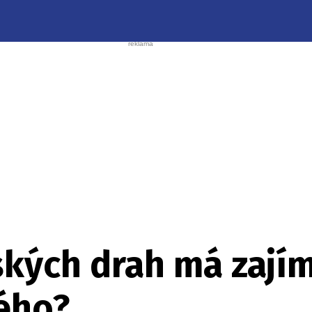
ských drah má zají
kého?