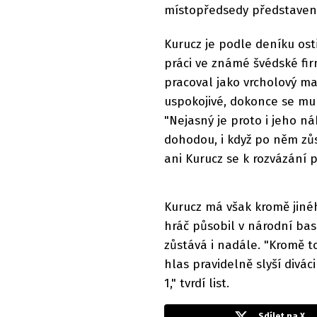
místopředsedy představen
Kurucz je podle deníku ost
práci ve známé švédské firm
pracoval jako vrcholový ma
uspokojivé, dokonce se mu 
"Nejasný je proto i jeho n
dohodou, i když po něm zůst
ani Kurucz se k rozvázání p
Kurucz má však kromě jiné
hráč působil v národní bas
zůstává i nadále. "Kromě t
hlas pravidelně slyší divá
1," tvrdí list.
Sdílet na X