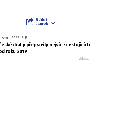
Sdílet
článek
5. srpna 2026 16:13
České dráhy přepravily nejvíce cestujících
od roku 2019