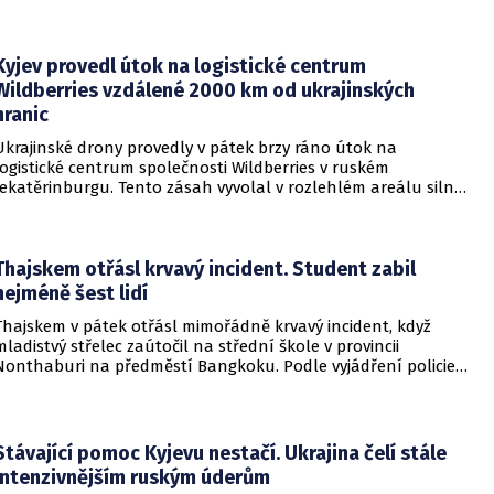
území, ale snaha otestovat, zda členské státy dodrží své
závazky o kolektivní obraně. Tyto znepokojivé scénáře
přicházejí v době, kdy Moskva čelí rostoucímu tlaku kvůli
Kyjev provedl útok na logistické centrum
situaci na ukrajinské frontě. Masivní škody, které ukrajinské
Wildberries vzdálené 2000 km od ukrajinských
drony způsobují ruskému zázemí, totiž Kreml zahnaly do
hranic
kouta.
Ukrajinské drony provedly v pátek brzy ráno útok na
logistické centrum společnosti Wildberries v ruském
Jekatěrinburgu. Tento zásah vyvolal v rozlehlém areálu silný
požár a potvrdil rostoucí dosah ukrajinských bezpilotních
systémů hluboko v ruském vnitrozemí. Společnost posléze
potvrdila, že zasažené zařízení spravuje společný podnik
RWB, který řídí veškeré logistické operace.
Thajskem otřásl krvavý incident. Student zabil
nejméně šest lidí
Thajskem v pátek otřásl mimořádně krvavý incident, když
mladistvý střelec zaútočil na střední škole v provincii
Nonthaburi na předměstí Bangkoku. Podle vyjádření policie
začalo násilné řádění poté, co podezřelý čtrnáctiletý chlapec
údajně usmrtil své prarodiče v jejich domě a následně zamířil
do vzdělávací instituce.
Stávající pomoc Kyjevu nestačí. Ukrajina čelí stále
intenzivnějším ruským úderům