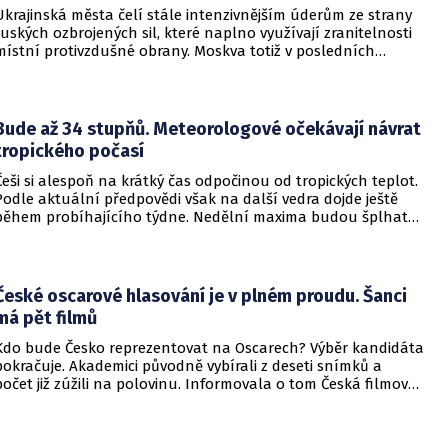
Ukrajinská města čelí stále intenzivnějším úderům ze strany
ruských ozbrojených sil, které naplno využívají zranitelnosti
místní protivzdušné obrany. Moskva totiž v posledních
měsících masivně sází na balistické rakety. Tyto zbraně
dopadají na hustě obydlené oblasti s minimálním nebo
dokonce žádným varováním předem, což civilnímu
obyvatelstvu dává jen pramalou šanci se včas ukrýt.
Bude až 34 stupňů. Meteorologové očekávají návrat
tropického počasí
Češi si alespoň na krátký čas odpočinou od tropických teplot.
Podle aktuální předpovědi však na další vedra dojde ještě
během probíhajícího týdne. Nedělní maxima budou šplhat
výrazně přes 30 stupňů.
České oscarové hlasování je v plném proudu. Šanci
má pět filmů
Kdo bude Česko reprezentovat na Oscarech? Výběr kandidáta
pokračuje. Akademici původně vybírali z deseti snímků a
počet již zúžili na polovinu. Informovala o tom Česká filmová
a televizní akademie.