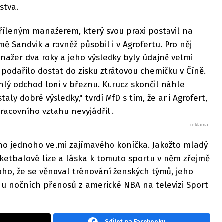
stva.
říleným manažerem, který svou praxi postavil na
ě Sandvik a rovněž působil i v Agrofertu. Pro něj
nažer dva roky a jeho výsledky byly údajně velmi
podařilo dostat do zisku ztrátovou chemičku v Číně.
áhlý odchod loni v březnu. Kurucz skončil náhle
aly dobré výsledky," tvrdí MfD s tím, že ani Agrofert,
racovního vztahu nevyjádřili.
ho jednoho velmi zajímavého koníčka. Jakožto mladý
ketbalové lize a láska k tomuto sportu v něm zřejmě
oho, že se věnoval trénování ženských týmů, jeho
ci u nočních přenosů z americké NBA na televizi Sport
Sdílet na Facebooku