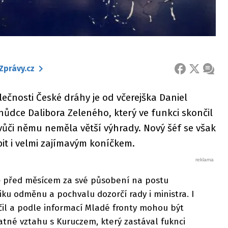
Zprávy.cz
FACEBOOK
X
ZPRÁ
ečnosti České dráhy je od včerejška Daniel
hůdce Dalibora Zeleného, který ve funkci skončil
 vůči němu neměla větší výhrady. Nový šéf se však
it i velmi zajímavým koníčkem.
tě před měsícem za své působení na postu
ku odměnu a pochvalu dozorčí rady i ministra. I
čil a podle informací Mladé fronty mohou být
tné vztahu s Kuruczem, který zastával fuknci