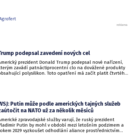
Agrofert
Trump podepsal zavedení nových cel
Americký prezident Donald Trump podepsal nové nařízení,
kterým zavádí patnáctiprocentní clo na dovážené produkty
obsahující polysilikon. Toto opatření má začít platit čtvrtého
prosince a jeho hlavním úkolem je podpořit domácí
dodavatelské řetězce v oblasti mikročipů i solárních panelů.
WSJ: Putin může podle amerických tajných služeb
zaútočit na NATO už za několik měsíců
Americké zpravodajské služby varují, že ruský prezident
Vladimir Putin by mohl v období mezi letošním podzimem a
rokem 2029 vyzkoušet odhodlání aliance prostřednictvím
omezeného útoku. Cílem takových kroků by nebylo zabrání