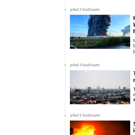
před 2 hodinami
před 3 hodinami
před 5 hodinami