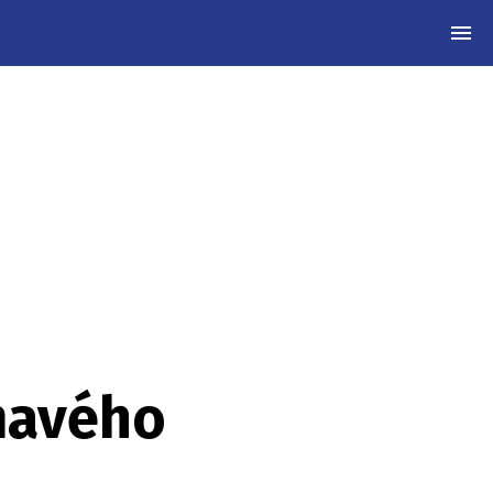
MEN
mavého