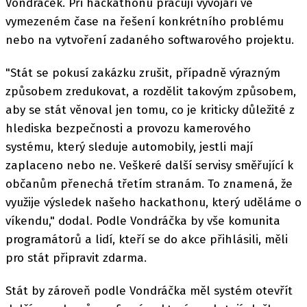
Vondráček. Při hackathonu pracují vývojáři ve
vymezeném čase na řešení konkrétního problému
nebo na vytvoření zadaného softwarového projektu.
"Stát se pokusí zakázku zrušit, případně výrazným
způsobem zredukovat, a rozdělit takovým způsobem,
aby se stát věnoval jen tomu, co je kriticky důležité z
hlediska bezpečnosti a provozu kamerového
systému, který sleduje automobily, jestli mají
zaplaceno nebo ne. Veškeré další servisy směřující k
občanům přenechá třetím stranám. To znamená, že
využije výsledek našeho hackathonu, který uděláme o
víkendu," dodal. Podle Vondráčka by vše komunita
programátorů a lidí, kteří se do akce přihlásili, měli
pro stát připravit zdarma.
Stát by zároveň podle Vondráčka měl systém otevřít