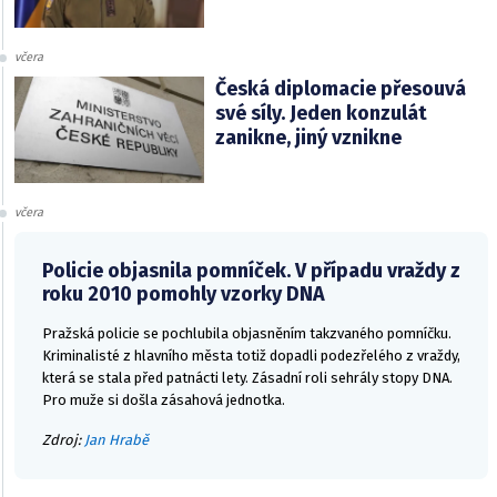
včera
Česká diplomacie přesouvá
své síly. Jeden konzulát
zanikne, jiný vznikne
včera
Policie objasnila pomníček. V případu vraždy z
roku 2010 pomohly vzorky DNA
Pražská policie se pochlubila objasněním takzvaného pomníčku.
Kriminalisté z hlavního města totiž dopadli podezřelého z vraždy,
která se stala před patnácti lety. Zásadní roli sehrály stopy DNA.
Pro muže si došla zásahová jednotka.
Zdroj:
Jan Hrabě