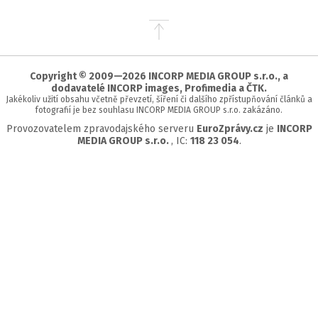
Přejít
na
začátek
stránky
Copyright © 2009—2026 INCORP MEDIA GROUP s.r.o., a
dodavatelé INCORP images, Profimedia a ČTK.
Jakékoliv užití obsahu včetně převzetí, šíření či dalšího zpřístupňování článků a
fotografií je bez souhlasu INCORP MEDIA GROUP s.r.o. zakázáno.
Provozovatelem zpravodajského serveru
EuroZprávy.cz
je
INCORP
MEDIA GROUP s.r.o.
, IC:
118 23 054
.