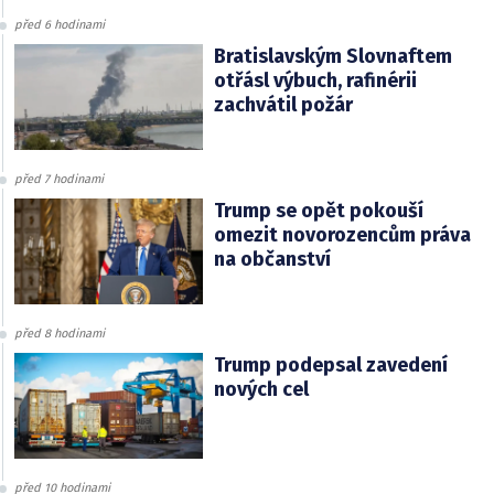
před 6 hodinami
Bratislavským Slovnaftem
otřásl výbuch, rafinérii
zachvátil požár
před 7 hodinami
Trump se opět pokouší
omezit novorozencům práva
na občanství
před 8 hodinami
Trump podepsal zavedení
nových cel
před 10 hodinami