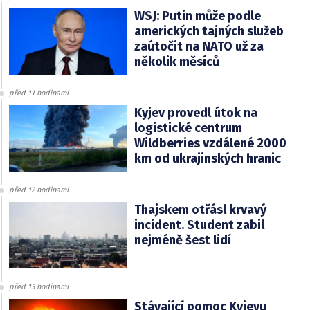
WSJ: Putin může podle
amerických tajných služeb
zaútočit na NATO už za
několik měsíců
před 11 hodinami
Kyjev provedl útok na
logistické centrum
Wildberries vzdálené 2000
km od ukrajinských hranic
před 12 hodinami
Thajskem otřásl krvavý
incident. Student zabil
nejméně šest lidí
před 13 hodinami
Stávající pomoc Kyjevu