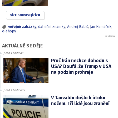
VÍCE SOUVISEJÍCÍCH
veřejné zakázky
,
dálniční známky
,
Andrej Babiš
,
Jan Hamáček
,
e-shopy
AKTUÁLNĚ SE DĚJE
před 1 hodinou
Proč Írán nechce dohodu s
USA? Doufá, že Trump v USA
na podzim prohraje
před 2 hodinami
V Tanvaldu došlo k útoku
nožem. Tři lidé jsou zranění