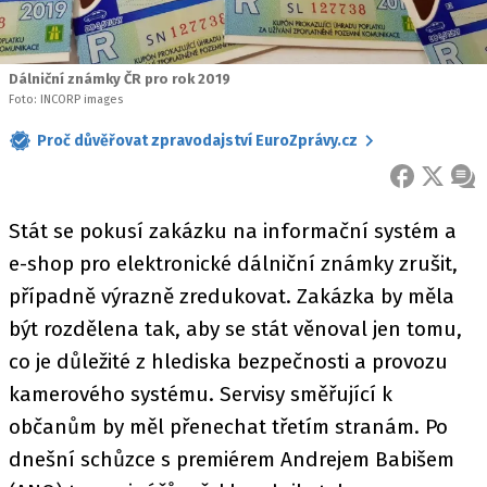
Dálniční známky ČR pro rok 2019
Foto: INCORP images
Proč důvěřovat zpravodajství EuroZprávy.cz
FACEBOOK
X
ZPR
Stát se pokusí zakázku na informační systém a
e-shop pro elektronické dálniční známky zrušit,
případně výrazně zredukovat. Zakázka by měla
být rozdělena tak, aby se stát věnoval jen tomu,
co je důležité z hlediska bezpečnosti a provozu
kamerového systému. Servisy směřující k
občanům by měl přenechat třetím stranám. Po
dnešní schůzce s premiérem Andrejem Babišem