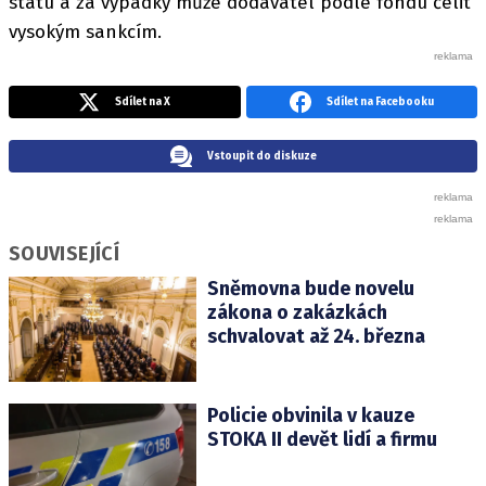
státu a za výpadky může dodavatel podle fondu čelit
vysokým sankcím.
Sdílet na X
Sdílet na Facebooku
Vstoupit do diskuze
SOUVISEJÍCÍ
Sněmovna bude novelu
zákona o zakázkách
schvalovat až 24. března
Policie obvinila v kauze
STOKA II devět lidí a firmu