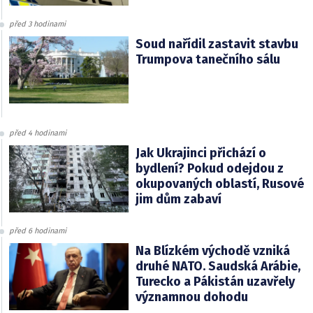
před 3 hodinami
Soud nařídil zastavit stavbu
Trumpova tanečního sálu
před 4 hodinami
Jak Ukrajinci přichází o
bydlení? Pokud odejdou z
okupovaných oblastí, Rusové
jim dům zabaví
před 6 hodinami
Na Blízkém východě vzniká
druhé NATO. Saudská Arábie,
Turecko a Pákistán uzavřely
významnou dohodu