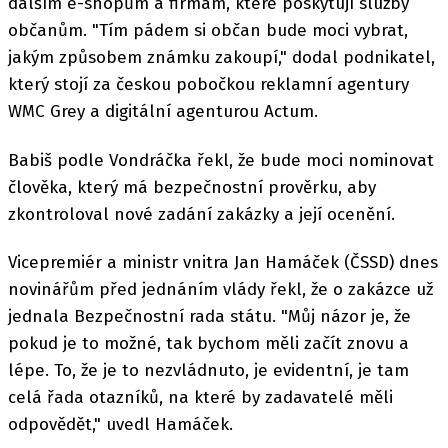
dalším e-shopům a firmám, které poskytují služby
občanům. "Tím pádem si občan bude moci vybrat,
jakým způsobem známku zakoupí," dodal podnikatel,
který stojí za českou pobočkou reklamní agentury
WMC Grey a digitální agenturou Actum.
Babiš podle Vondráčka řekl, že bude moci nominovat
člověka, který má bezpečnostní prověrku, aby
zkontroloval nové zadání zakázky a její ocenění.
Vicepremiér a ministr vnitra Jan Hamáček (ČSSD) dnes
novinářům před jednáním vlády řekl, že o zakázce už
jednala Bezpečnostní rada státu. "Můj názor je, že
pokud je to možné, tak bychom měli začít znovu a
lépe. To, že je to nezvládnuto, je evidentní, je tam
celá řada otazníků, na které by zadavatelé měli
odpovědět," uvedl Hamáček.