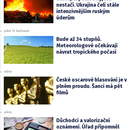
nestačí. Ukrajina čelí stále
intenzivnějším ruským
úderům
před 15 hodinami
Bude až 34 stupňů.
Meteorologové očekávají
návrat tropického počasí
včera
České oscarové hlasování je v
plném proudu. Šanci má pět
filmů
včera
Důchodci a valorizační
oznámení. Úřad připomněl