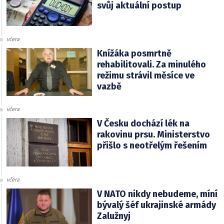
svůj aktuální postup
včera
Knížáka posmrtně
rehabilitovali. Za minulého
režimu strávil měsíce ve
vazbě
včera
V Česku dochází lék na
rakovinu prsu. Ministerstvo
přišlo s neotřelým řešením
včera
V NATO nikdy nebudeme, míní
bývalý šéf ukrajinské armády
Zalužnyj