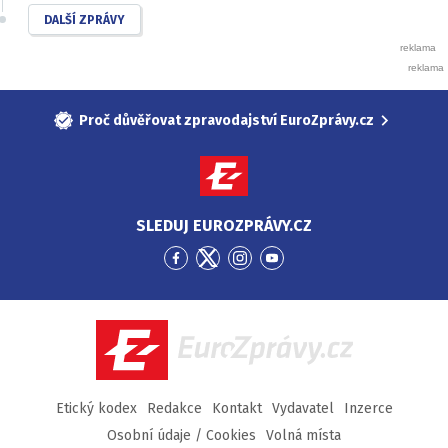
DALŠÍ ZPRÁVY
Proč důvěřovat zpravodajství EuroZprávy.cz
SLEDUJ EUROZPRÁVY.CZ
Přejít
Přejít
Přejít
Přejít
na
na
na
na
Facebook
Twitter
Instagram
YouTube
EuroZprávy.cz
Etický kodex
Redakce
Kontakt
Vydavatel
Inzerce
Osobní údaje / Cookies
Volná místa