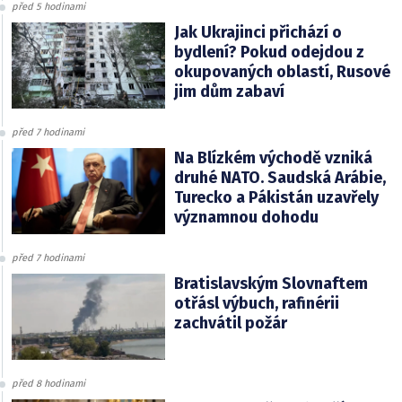
před 5 hodinami
Jak Ukrajinci přichází o
bydlení? Pokud odejdou z
okupovaných oblastí, Rusové
jim dům zabaví
před 7 hodinami
Na Blízkém východě vzniká
druhé NATO. Saudská Arábie,
Turecko a Pákistán uzavřely
významnou dohodu
před 7 hodinami
Bratislavským Slovnaftem
otřásl výbuch, rafinérii
zachvátil požár
před 8 hodinami