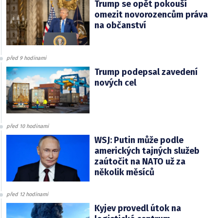
Trump se opět pokouší
omezit novorozencům práva
na občanství
před 9 hodinami
Trump podepsal zavedení
nových cel
před 10 hodinami
WSJ: Putin může podle
amerických tajných služeb
zaútočit na NATO už za
několik měsíců
před 12 hodinami
Kyjev provedl útok na