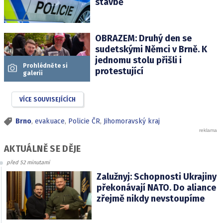
stavbě
OBRAZEM: Druhý den se
sudetskými Němci v Brně. K
jednomu stolu přišli i
Prohlédněte si
protestující
galerii
VÍCE SOUVISEJÍCÍCH
Brno
,
evakuace
,
Policie ČR
,
Jihomoravský kraj
AKTUÁLNĚ SE DĚJE
před 52 minutami
Zalužnyj: Schopnosti Ukrajiny
překonávají NATO. Do aliance
zřejmě nikdy nevstoupíme