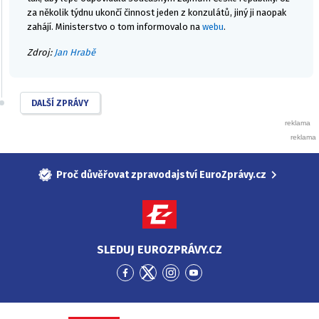
za několik týdnu ukončí činnost jeden z konzulátů, jiný ji naopak
zahájí. Ministerstvo o tom informovalo na
webu
.
Zdroj:
Jan Hrabě
DALŠÍ ZPRÁVY
Proč důvěřovat zpravodajství EuroZprávy.cz
SLEDUJ EUROZPRÁVY.CZ
Přejít
Přejít
Přejít
Přejít
na
na
na
na
Facebook
Twitter
Instagram
YouTube