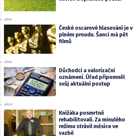
včera
České oscarové hlasování je v
plném proudu. Šanci má pět
filmů
včera
Důchodci a valorizační
oznámení. Úřad připomněl
svůj aktuální postup
včera
Knížáka posmrtně
rehabilitovali. Za minulého
režimu strávil měsíce ve
vazbě