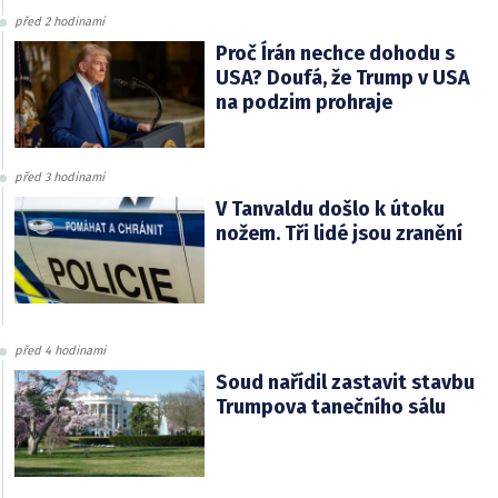
před 2 hodinami
Proč Írán nechce dohodu s
USA? Doufá, že Trump v USA
na podzim prohraje
před 3 hodinami
V Tanvaldu došlo k útoku
nožem. Tři lidé jsou zranění
před 4 hodinami
Soud nařídil zastavit stavbu
Trumpova tanečního sálu