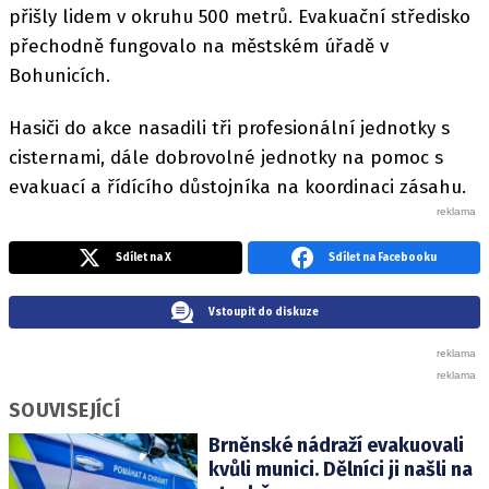
přišly lidem v okruhu 500 metrů. Evakuační středisko
přechodně fungovalo na městském úřadě v
Bohunicích.
Hasiči do akce nasadili tři profesionální jednotky s
cisternami, dále dobrovolné jednotky na pomoc s
evakuací a řídícího důstojníka na koordinaci zásahu.
Sdílet na X
Sdílet na Facebooku
Vstoupit do diskuze
SOUVISEJÍCÍ
Brněnské nádraží evakuovali
kvůli munici. Dělníci ji našli na