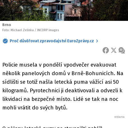
Brno
Foto: Michael Zelinka / INCORP images
Proč důvěřovat zpravodajství EuroZprávy.cz
FACEBOOK
X
ZPR
Policie musela v pondělí vpodvečer evakuovat
několik panelových domů v Brně-Bohunicích. Na
sídlišti se totiž našla letecká puma vážící asi 50
kilogramů. Pyrotechnici ji deaktivovali a odvezli k
likvidaci na bezpečné místo. Lidé se tak na noc
mohli vrátit do svých bytů.