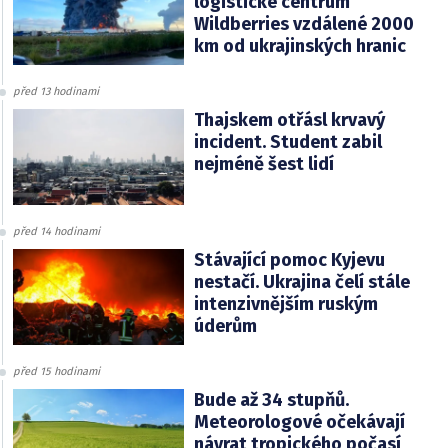
logistické centrum
Wildberries vzdálené 2000
km od ukrajinských hranic
před 13 hodinami
Thajskem otřásl krvavý
incident. Student zabil
nejméně šest lidí
před 14 hodinami
Stávající pomoc Kyjevu
nestačí. Ukrajina čelí stále
intenzivnějším ruským
úderům
před 15 hodinami
Bude až 34 stupňů.
Meteorologové očekávají
návrat tropického počasí