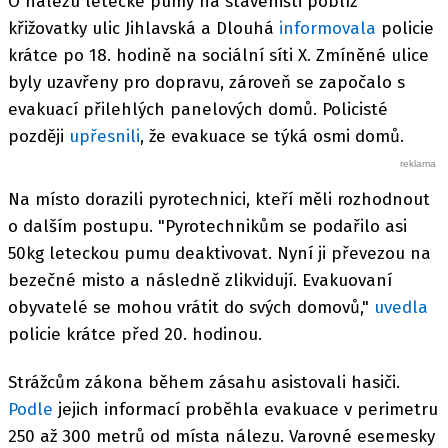
O nálezu letecké pumy na staveništi poblíž
křižovatky ulic Jihlavská a Dlouhá
informovala
policie
krátce po 18. hodině na sociální síti X. Zmíněné ulice
byly uzavřeny pro dopravu, zároveň se započalo s
evakuací přilehlých panelových domů. Policisté
později
upřesnili
, že evakuace se týká osmi domů.
Na místo dorazili pyrotechnici, kteří měli rozhodnout
o dalším postupu. "Pyrotechnikům se podařilo asi
50kg leteckou pumu deaktivovat. Nyní ji převezou na
bezečné misto a následně zlikvidují. Evakuovaní
obyvatelé se mohou vrátit do svých domovů,"
uvedla
policie krátce před 20. hodinou.
Strážcům zákona během zásahu asistovali hasiči.
Podle
jejich informací proběhla evakuace v perimetru
250 až 300 metrů od místa nálezu. Varovné esemesky