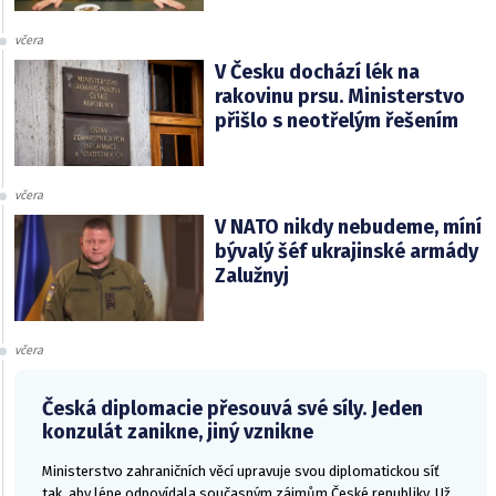
včera
V Česku dochází lék na
rakovinu prsu. Ministerstvo
přišlo s neotřelým řešením
včera
V NATO nikdy nebudeme, míní
bývalý šéf ukrajinské armády
Zalužnyj
včera
Česká diplomacie přesouvá své síly. Jeden
konzulát zanikne, jiný vznikne
Ministerstvo zahraničních věcí upravuje svou diplomatickou síť
tak, aby lépe odpovídala současným zájmům České republiky. Už