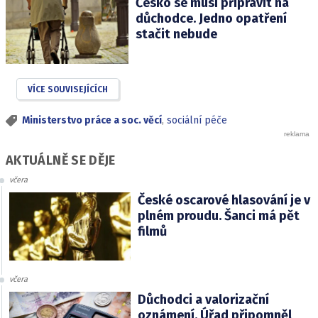
Česko se musí připravit na
důchodce. Jedno opatření
stačit nebude
VÍCE SOUVISEJÍCÍCH
Ministerstvo práce a soc. věcí
,
sociální péče
AKTUÁLNĚ SE DĚJE
včera
České oscarové hlasování je v
plném proudu. Šanci má pět
filmů
včera
Důchodci a valorizační
oznámení. Úřad připomněl