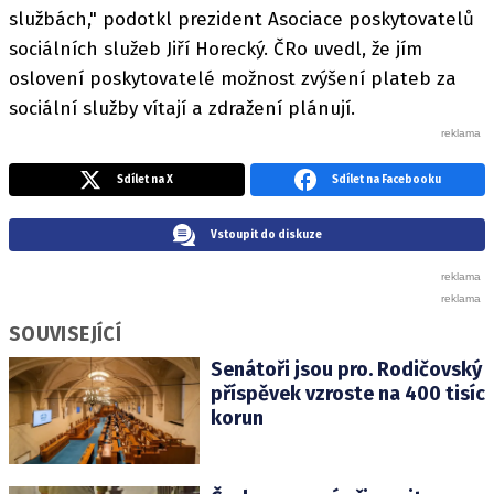
službách," podotkl prezident Asociace poskytovatelů
sociálních služeb Jiří Horecký. ČRo uvedl, že jím
oslovení poskytovatelé možnost zvýšení plateb za
sociální služby vítají a zdražení plánují.
Sdílet na X
Sdílet na Facebooku
Vstoupit do diskuze
SOUVISEJÍCÍ
Senátoři jsou pro. Rodičovský
příspěvek vzroste na 400 tisíc
korun