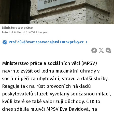
Ministerstvo práce
Foto: Lukáš Henzl / INCORP images
Proč důvěřovat zpravodajství EuroZprávy.cz
FACEBOOK
X
ZPR
Ministerstvo práce a sociálních věcí (MPSV)
navrhlo zvýšit od ledna maximální úhrady v
sociální péči za ubytování, stravu a další služby.
Reaguje tak na růst provozních nákladů
poskytovatelů služeb vyvolaný současnou inflací,
kvůli které se také valorizují důchody. ČTK to
dnes sdělila mluvčí MPSV Eva Davidová, na