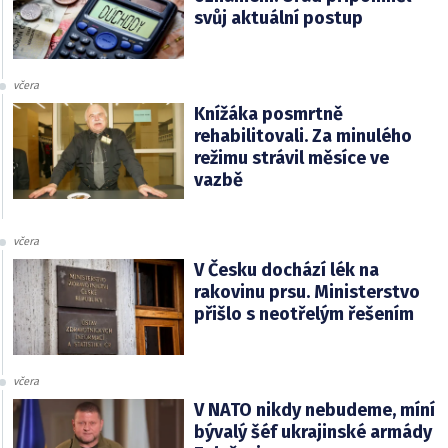
svůj aktuální postup
včera
Knížáka posmrtně
rehabilitovali. Za minulého
režimu strávil měsíce ve
vazbě
včera
V Česku dochází lék na
rakovinu prsu. Ministerstvo
přišlo s neotřelým řešením
včera
V NATO nikdy nebudeme, míní
bývalý šéf ukrajinské armády