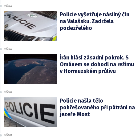
včera
Policie vyšetřuje násilný čin
na Valašsku. Zadržela
podezřelého
včera
Írán hlásí zásadní pokrok. S
Ománem se dohodl na režimu
v Hormuzském průlivu
včera
Policie našla tělo
pohřešovaného při pátrání na
jezeře Most
včera