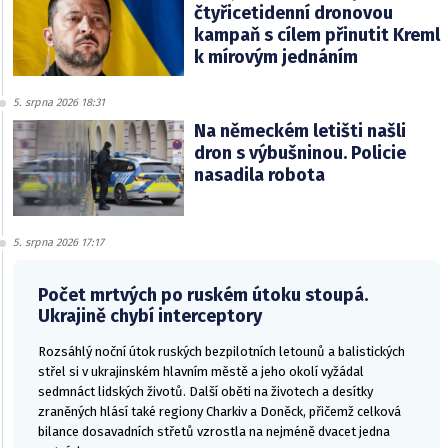
čtyřicetidenní dronovou
kampaň s cílem přinutit Kreml
k mírovým jednáním
5. srpna 2026 18:31
Na německém letišti našli
dron s výbušninou. Policie
nasadila robota
5. srpna 2026 17:17
Počet mrtvých po ruském útoku stoupá.
Ukrajině chybí interceptory
Rozsáhlý noční útok ruských bezpilotních letounů a balistických
střel si v ukrajinském hlavním městě a jeho okolí vyžádal
sedmnáct lidských životů. Další oběti na životech a desítky
zraněných hlásí také regiony Charkiv a Doněck, přičemž celková
bilance dosavadních střetů vzrostla na nejméně dvacet jedna