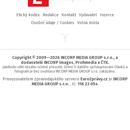
Etický kodex
Redakce
Kontakt
Vydavatel
Inzerce
Osobní údaje / Cookies
Volná místa
Přejít
na
začátek
stránky
Copyright © 2009—2026 INCORP MEDIA GROUP s.r.o., a
dodavatelé INCORP images, Profimedia a ČTK.
Jakékoliv užití obsahu včetně převzetí, šíření či dalšího zpřístupňování článků a
fotografií je bez souhlasu INCORP MEDIA GROUP s.r.o. zakázáno.
Provozovatelem zpravodajského serveru
EuroZprávy.cz
je
INCORP
MEDIA GROUP s.r.o.
, IC:
118 23 054
.