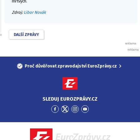
mrtvých.
Zdroj:
Libor Novák
DALŠÍ ZPRÁVY
Proč důvěřovat zpravodajství EuroZprávy.cz
SLEDUJ EUROZPRÁVY.CZ
Přejít
Přejít
Přejít
Přejít
na
na
na
na
Facebook
Twitter
Instagram
YouTube
EuroZprávy.cz