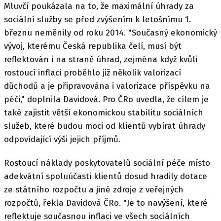
Mluvčí poukázala na to, že maximální úhrady za
sociální služby se před zvýšením k letošnímu 1.
březnu neměnily od roku 2014. "Současný ekonomický
vývoj, kterému Česká republika čelí, musí být
reflektován i na straně úhrad, zejména když kvůli
rostoucí inflaci proběhlo již několik valorizací
důchodů a je připravována i valorizace příspěvku na
péči," doplnila Davidová. Pro ČRo uvedla, že cílem je
také zajistit větší ekonomickou stabilitu sociálních
služeb, které budou moci od klientů vybírat úhrady
odpovídající výši jejich příjmů.
Rostoucí náklady poskytovatelů sociální péče místo
adekvátní spoluúčasti klientů dosud hradily dotace
ze státního rozpočtu a jiné zdroje z veřejných
rozpočtů, řekla Davidová ČRo. "Je to navýšení, které
reflektuje současnou inflaci ve všech sociálních