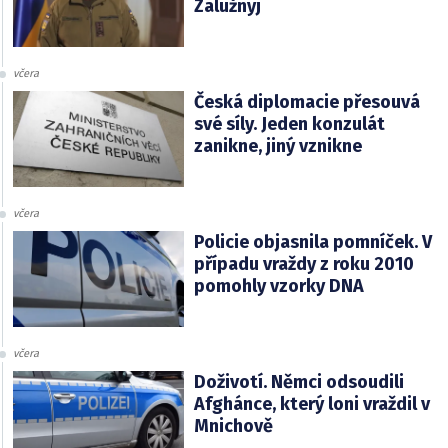
Zalužnyj
včera
Česká diplomacie přesouvá
své síly. Jeden konzulát
zanikne, jiný vznikne
včera
Policie objasnila pomníček. V
případu vraždy z roku 2010
pomohly vzorky DNA
včera
Doživotí. Němci odsoudili
Afghánce, který loni vraždil v
Mnichově