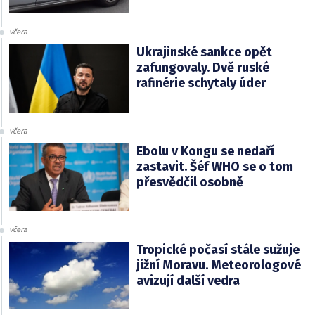
včera
Ukrajinské sankce opět
zafungovaly. Dvě ruské
rafinérie schytaly úder
včera
Ebolu v Kongu se nedaří
zastavit. Šéf WHO se o tom
přesvědčil osobně
včera
Tropické počasí stále sužuje
jižní Moravu. Meteorologové
avizují další vedra