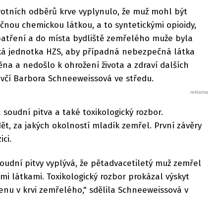
votních odběrů krve vyplynulo, že muž mohl být
nou chemickou látkou, a to syntetickými opioidy,
 opatření a do místa bydliště zemřelého muže byla
cká jednotka HZS, aby případná nebezpečná látka
na a nedošlo k ohrožení života a zdraví dalších
uvčí Barbora Schneeweissová ve středu.
soudní pitva a také toxikologický rozbor.
ědět, za jakých okolností mladík zemřel. První závěry
ici.
udní pitvy vyplývá, že pětadvacetiletý muž zemřel
mi látkami. Toxikologický rozbor prokázal výskyt
enu v krvi zemřelého," sdělila Schneeweissová v