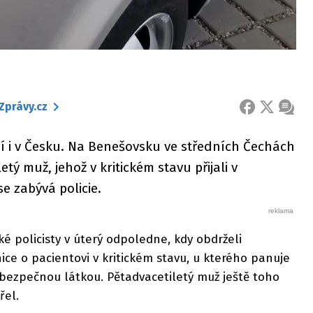
Zprávy.cz
FACEBOOK
X
ZPRÁ
í i v Česku. Na Benešovsku ve středních Čechách
tý muž, jehož v kritickém stavu přijali v
e zabývá policie.
é policisty v úterý odpoledne, kdy obdrželi
e o pacientovi v kritickém stavu, u kterého panuje
ebezpečnou látkou. Pětadvacetiletý muž ještě toho
řel.