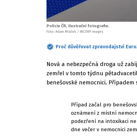
Policie ČR, ilustrační fotografie.
Foto: Adam Mráček / INCORP images
Proč důvěřovat zpravodajství Euro
Nová a nebezpečná droga už zabíj
zemřel v tomto týdnu pětadvacetile
benešovské nemocnici. Případem s
Případ začal pro benešovsk
oznámení z místní nemocnic
podezření na intoxikaci n
dne večer v nemocnici zem