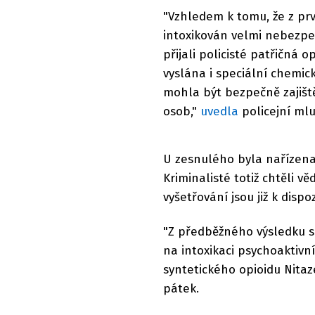
"Vzhledem k tomu, že z pr
intoxikován velmi nebezpeč
přijali policisté patřičná
vyslána i speciální chemi
mohla být bezpečně zajiště
osob,"
uvedla
policejní ml
U zesnulého byla nařízena 
Kriminalisté totiž chtěli v
vyšetřování jsou již k dispoz
"Z předběžného výsledku so
na intoxikaci psychoaktivní
syntetického opioidu Nitaz
pátek.