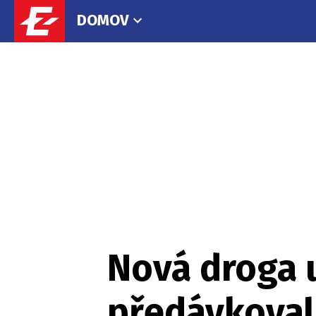
DOMOV
Nová droga u
předávkoval