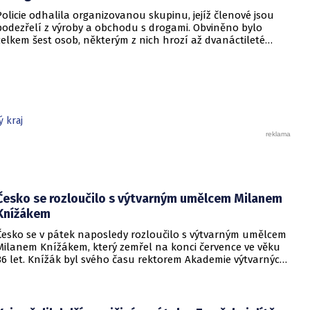
Policie odhalila organizovanou skupinu, jejíž členové jsou
podezřelí z výroby a obchodu s drogami. Obviněno bylo
celkem šest osob, některým z nich hrozí až dvanáctileté
tresty odnětí svobody.
 kraj
Česko se rozloučilo s výtvarným umělcem Milanem
Knížákem
Česko se v pátek naposledy rozloučilo s výtvarným umělcem
Milanem Knížákem, který zemřel na konci července ve věku
86 let. Knížák byl svého času rektorem Akademie výtvarných
umění a ředitelem Národní galerie.