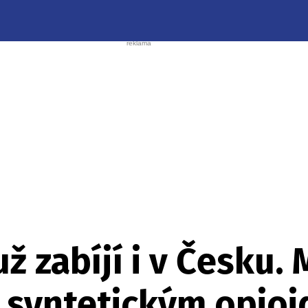
ž zabíjí i v Česku. 
 syntetickým opio