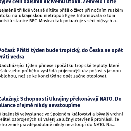
Kyjev čelil dalšímu ničivému útoku. Zemřelo i dítě
Nejméně tři lidé včetně dítěte přišli o život při nočním ruském
útoku na ukrajinskou metropoli Kyjev. Informovala o tom
britská stanice BBC. Moskva tak pokračuje v sérii ničivých a
smrtících útoků na hlavní město sousední země.
Počasí: Příští týden bude tropický, do Česka se opět
vrátí vedra
Nadcházející týden přinese zpočátku tropické teploty, které
však v jeho průběhu vystřídá příjemnější ráz počasí s jasnou
oblohou, než se ke konci týdne opět začne oteplovat.
Zalužnyj: Schopnosti Ukrajiny překonávají NATO. Do
aliance zřejmě nikdy nevstoupíme
Ukrajinský velvyslanec ve Spojeném království a bývalý vrchní
velitel ozbrojených sil Valerij Zalužnyj otevřeně prohlásil, že
jeho země pravděpodobně nikdy nevstoupí do NATO. Na
setkání s evropskými velvyslanci uvedl, že se v otázce členství