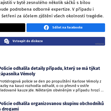
ajistili v bytě zesnulého několik sáčků s bílou
 bude podrobena odborné expertize. V případu i
šetření za účelem zjištění všech okolností tragédie.
Sdílet na Facebooku
Vstoupit do diskuze
Policie odhalila detaily případu, který se má týkat
zápasníka Vémoly
Protidrogová policie se den po propuštění Karlose Vémoly z
vazby na kauci rozhodla odhalit, o co přesně v ostře
sledované kauze jde. Některým obviněným v případu hrozí až
18 let za mřížemi.
Policie odhalila organizovanou skupinu obchodníků
s drogami