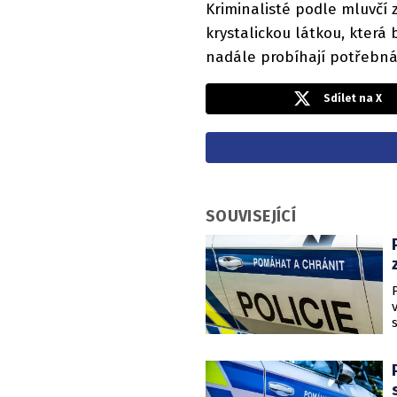
Kriminalisté podle mluvčí z
krystalickou látkou, která
nadále probíhají potřebná 
Sdílet na X
SOUVISEJÍCÍ