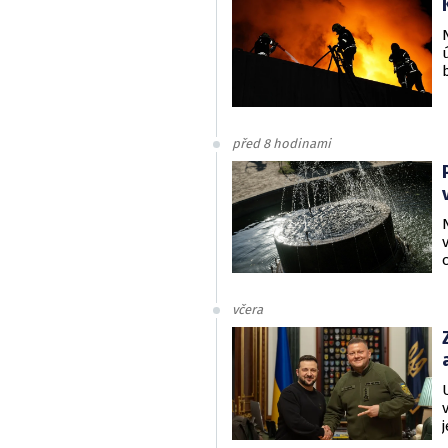
před 8 hodinami
včera