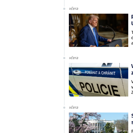
včera
včera
včera