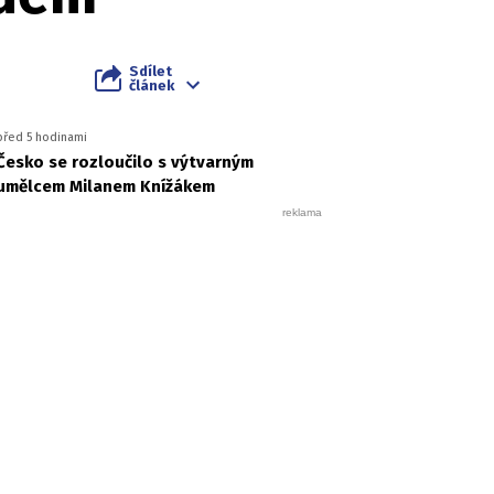
Sdílet
článek
před 5 hodinami
Česko se rozloučilo s výtvarným
umělcem Milanem Knížákem