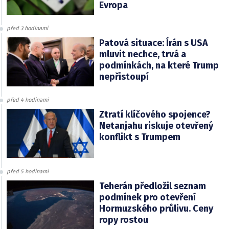
Evropa
před 3 hodinami
Patová situace: Írán s USA
mluvit nechce, trvá a
podmínkách, na které Trump
nepřistoupí
před 4 hodinami
Ztratí klíčového spojence?
Netanjahu riskuje otevřený
konflikt s Trumpem
před 5 hodinami
Teherán předložil seznam
podmínek pro otevření
Hormuzského průlivu. Ceny
ropy rostou