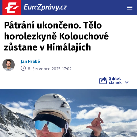
MEN
Pátrání ukončeno. Tělo
horolezkyně Kolouchové
zůstane v Himálajích
Jan Hrabě
8. července 2025 17:02
Sdílet
článek