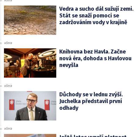
včera
Vedra a sucho dál sužují zemi.
Stát se snaží pomoci se
zadržováním vody v krajině
včera
Knihovna bez Havla. Začne
nová éra, dohoda s Havlovou
nevyšla
včera
Důchody se v lednu zvýší.
Juchelka představil první
odhady
včera