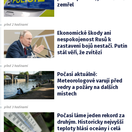
zemřel
před 2 hodinami
Ekonomické škody ani
nespokojenost Rusů k
zastavení bojů nestačí. Putin
stál věří, že zvítězí
před 2 hodinami
Počasí aktuálně:
Meteorologové varují před
vedry a požáry na dalších
místech
před 3 hodinami
Počasí láme jeden rekord za
druhým. Historicky nejvyšší
teploty hlásí oceány i celá