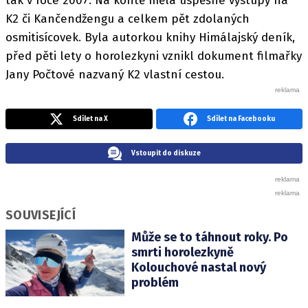
tak v roce 2007. Na kontě měla úspěšné výstupy na
K2 či Kančendžengu a celkem pět zdolaných
osmitisícovek. Byla autorkou knihy Himálajský deník,
před pěti lety o horolezkyni vznikl dokument filmařky
Jany Počtové nazvaný K2 vlastní cestou.
Sdílet na X
Sdílet na Facebooku
Vstoupit do diskuze
SOUVISEJÍCÍ
Může se to táhnout roky. Po
smrti horolezkyně
Kolouchové nastal nový
problém