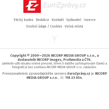
EuroZprávy.cz
Etický kodex
Redakce
Kontakt
Vydavatel
Inzerce
Osobní údaje / Cookies
Volná místa
Přejít
na
začátek
stránky
Copyright © 2009—2026 INCORP MEDIA GROUP s.r.o., a
dodavatelé INCORP images, Profimedia a ČTK.
Jakékoliv užití obsahu včetně převzetí, šíření či dalšího zpřístupňování článků a
fotografií je bez souhlasu INCORP MEDIA GROUP s.r.o. zakázáno.
Provozovatelem zpravodajského serveru
EuroZprávy.cz
je
INCORP
MEDIA GROUP s.r.o.
, IC:
118 23 054
.