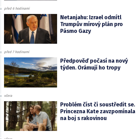
před 6 hodinami
Netanjahu: Izrael odmítl
Trumpův mírový plán pro
Pásmo Gazy
před 7 hodinami
Předpověď počasí na nový
týden. Orámují ho tropy
včera
Problém číst či soustředit se.
Princezna Kate zavzpomínala
na boj s rakovinou