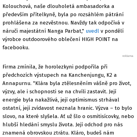
Kolouchová, naše dlouholetá ambasadorka a
především přítelkyně, byla po rozsáhlém pátrání
prohlášena za nezvěstnou. Navždy tak odpočívá v
náruči majestátní Nanga Parbat,"
uvedl
v pondělí
výrobce outdoorového oblečení HIGH POINT na
facebooku.
Firma zmínila, že horolezkyni podpořila při
předchozích výstupech na Kanchenjungu, K2 a
Annapurnu. "Klára byla ztělesněním vášně pro život,
výzvy, ale i schopnosti se na chvíli zastavit. Její
energie byla nakažlivá, její optimismus strhával
ostatní, její zvídavost neznala hranic. Výzva – to bylo
slovo, na které slyšela. Ať už šlo o osmitisícovky, nebo
hlubší hledání smyslu života. Její odchod pro nás
znamená obrovskou ztrátu. Kláro, budeš nám