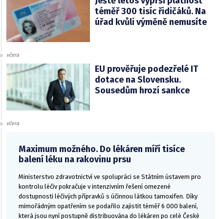
Ještě letos vyprší platnost
téměř 300 tisíc řidičáků. Na
úřad kvůli výměně nemusíte
včera
EU prověřuje podezřelé IT
dotace na Slovensku.
Sousedům hrozí sankce
včera
Maximum možného. Do lékáren míří tisíce
balení léku na rakovinu prsu
Ministerstvo zdravotnictví ve spolupráci se Státním ústavem pro
kontrolu léčiv pokračuje v intenzivním řešení omezené
dostupnosti léčivých přípravků s účinnou látkou tamoxifen. Díky
mimořádným opatřením se podařilo zajistit téměř 6 000 balení,
která jsou nyní postupně distribuována do lékáren po celé České