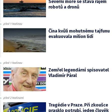
Severní moře se stává rájem
robotů a dronů
před 1 hodinou
Čína kvůli mohutnému tajfunu
evakuovala milion lidí
před 1 hodinou
Zemřel legendární spisovatel
Vladimír Páral
před 2 hodinami
Tragédie v Praze. Při zkoušce
prasklo potrubí, jeden člověk