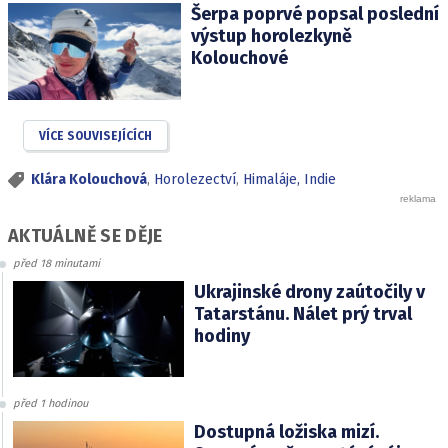
Šerpa poprvé popsal poslední
výstup horolezkyně
Kolouchové
VÍCE SOUVISEJÍCÍCH
Klára Kolouchová
,
Horolezectví
,
Himaláje, Indie
AKTUÁLNĚ SE DĚJE
před 18 minutami
Ukrajinské drony zaútočily v
Tatarstánu. Nálet prý trval
hodiny
před 1 hodinou
Dostupná ložiska mizí.