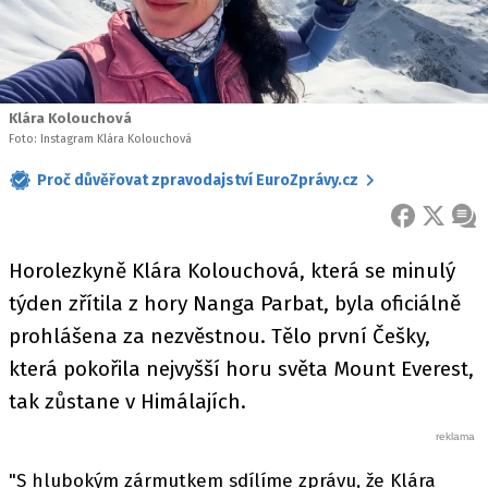
Klára Kolouchová
Foto: Instagram Klára Kolouchová
Proč důvěřovat zpravodajství EuroZprávy.cz
FACEBOOK
X
ZPR
Horolezkyně Klára Kolouchová, která se minulý
týden zřítila z hory Nanga Parbat, byla oficiálně
prohlášena za nezvěstnou. Tělo první Češky,
která pokořila nejvyšší horu světa Mount Everest,
tak zůstane v Himálajích.
"S hlubokým zármutkem sdílíme zprávu, že Klára