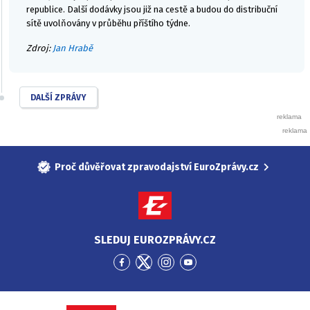
republice. Další dodávky jsou již na cestě a budou do distribuční
sítě uvolňovány v průběhu příštího týdne.
Zdroj:
Jan Hrabě
DALŠÍ ZPRÁVY
Proč důvěřovat zpravodajství EuroZprávy.cz
SLEDUJ EUROZPRÁVY.CZ
Přejít
Přejít
Přejít
Přejít
na
na
na
na
Facebook
Twitter
Instagram
YouTube