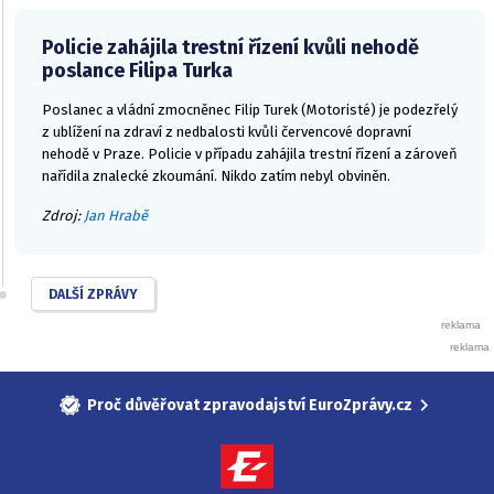
Policie zahájila trestní řízení kvůli nehodě
poslance Filipa Turka
Poslanec a vládní zmocněnec Filip Turek (Motoristé) je podezřelý
z ublížení na zdraví z nedbalosti kvůli červencové dopravní
nehodě v Praze. Policie v případu zahájila trestní řízení a zároveň
nařídila znalecké zkoumání. Nikdo zatím nebyl obviněn.
Zdroj:
Jan Hrabě
DALŠÍ ZPRÁVY
Proč důvěřovat zpravodajství EuroZprávy.cz