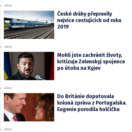
včera
České dráhy přepravily
nejvíce cestujících od roku
2019
včera
Mohli jste zachránit životy,
kritizuje Zelenskyj spojence
po útoku na Kyjev
včera
Do Británie doputovala
krásná zpráva z Portugalska.
Eugenie porodila holčičku
včera