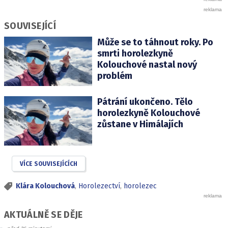
SOUVISEJÍCÍ
Může se to táhnout roky. Po
smrti horolezkyně
Kolouchové nastal nový
problém
Pátrání ukončeno. Tělo
horolezkyně Kolouchové
zůstane v Himálajích
VÍCE SOUVISEJÍCÍCH
Klára Kolouchová
,
Horolezectví
,
horolezec
AKTUÁLNĚ SE DĚJE