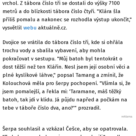
vrchol. Z tábora číslo tři se dostali do výšky 7100
metrů a do blízkosti tábora číslo čtyři. "Klára šla
příliš pomalu a nakonec se rozhodla výstup ukončit,"
vysvětlil
webu
aktuálně.cz.
Dvojice se vrátila do tábora číslo tři, kde si ohřála
trochu vody a sbalila vybavení, aby mohla
pokračovat v sestupu. "Můj batoh byl tentokrát o
dost těžší než ten Klářin. Nesl jsem její osobní věci a
plné kyslíkové láhve," popsal Tamang a zmínil, že
Kolouchová měla pro šerpy pochopení. "Všimla si, že
jsem pomalejší, a řekla mi: 'Taramane, máš těžký
batoh, tak jdi v klidu. Já půjdu napřed a počkám na
tebe v táboře číslo dva, ano?'" prozradil.
Šerpa souhlasil a vzkázal Češce, aby se opatrovala.