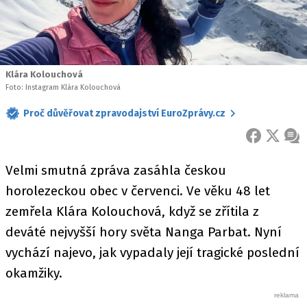
Klára Kolouchová
Foto: Instagram Klára Kolouchová
Proč důvěřovat zpravodajství EuroZprávy.cz
FACEBOOK
X
ZPR
Velmi smutná zpráva zasáhla českou
horolezeckou obec v červenci. Ve věku 48 let
zemřela Klára Kolouchová, když se zřítila z
deváté nejvyšší hory světa Nanga Parbat. Nyní
vychází najevo, jak vypadaly její tragické poslední
okamžiky.