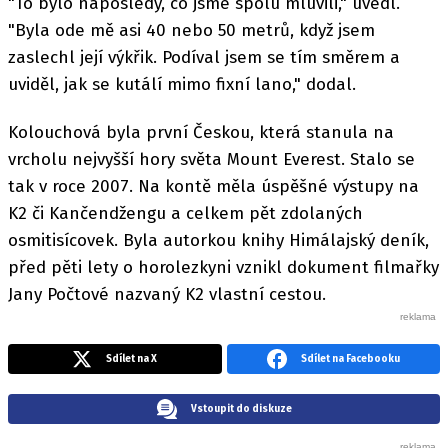
"To bylo naposledy, co jsme spolu mluvili," uvedl.
"Byla ode mě asi 40 nebo 50 metrů, když jsem
zaslechl její výkřik. Podíval jsem se tím směrem a
uviděl, jak se kutálí mimo fixní lano," dodal.
Kolouchová byla první Českou, která stanula na
vrcholu nejvyšší hory světa Mount Everest. Stalo se
tak v roce 2007. Na kontě měla úspěšné výstupy na
K2 či Kančendžengu a celkem pět zdolaných
osmitisícovek. Byla autorkou knihy Himálajský deník,
před pěti lety o horolezkyni vznikl dokument filmařky
Jany Počtové nazvaný K2 vlastní cestou.
Sdílet na X
Sdílet na Facebooku
Vstoupit do diskuze