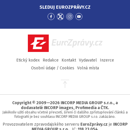
SLEDUJ EUROZPRÁVY.CZ
Přejít
Přejít
Přejít
Přejít
na
na
na
na
Facebook
Twitter
Instagram
YouTube
EuroZprávy.cz
Etický kodex
Redakce
Kontakt
Vydavatel
Inzerce
Osobní údaje / Cookies
Volná místa
Přejít
na
začátek
stránky
Copyright © 2009—2026 INCORP MEDIA GROUP s.r.o., a
dodavatelé INCORP images, Profimedia a ČTK.
Jakékoliv užití obsahu včetně převzetí, šíření či dalšího zpřístupňování článků a
fotografií je bez souhlasu INCORP MEDIA GROUP s.r.o. zakázáno.
Provozovatelem zpravodajského serveru
EuroZprávy.cz
je
INCORP
MEDIA GROUP s.r.o.
, IC:
118 23 054
.