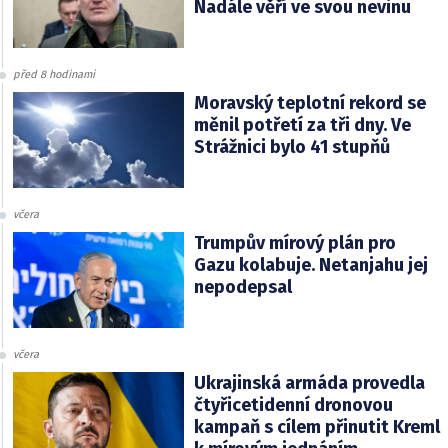
Nadále věří ve svou nevinu
před 8 hodinami
Moravský teplotní rekord se
měnil potřetí za tři dny. Ve
Strážnici bylo 41 stupňů
včera
Trumpův mírový plán pro
Gazu kolabuje. Netanjahu jej
nepodepsal
včera
Ukrajinská armáda provedla
čtyřicetidenní dronovou
kampaň s cílem přinutit Kreml