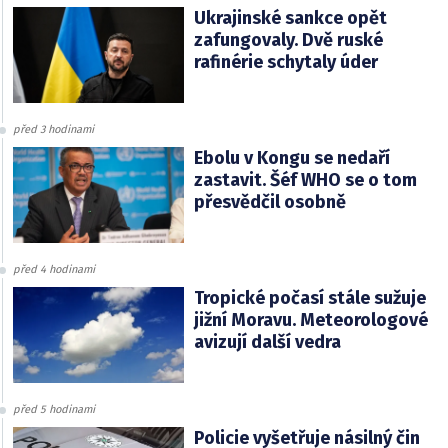
Ukrajinské sankce opět
zafungovaly. Dvě ruské
rafinérie schytaly úder
před 3 hodinami
Ebolu v Kongu se nedaří
zastavit. Šéf WHO se o tom
přesvědčil osobně
před 4 hodinami
Tropické počasí stále sužuje
jižní Moravu. Meteorologové
avizují další vedra
před 5 hodinami
Policie vyšetřuje násilný čin