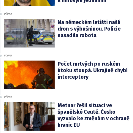
k mírovým jednáním
včera
Na německém letišti našli
dron s výbušninou. Policie
nasadila robota
včera
Počet mrtvých po ruském
útoku stoupá. Ukrajině chybí
interceptory
včera
Metnar řešil situaci ve
španělské Ceutě. Česko
vyzvalo ke změnám v ochraně
hranic EU