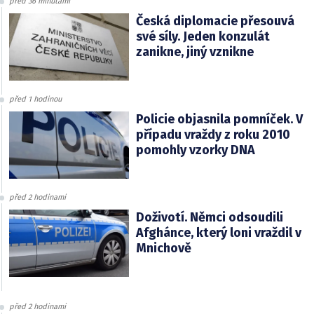
před 36 minutami
Česká diplomacie přesouvá
své síly. Jeden konzulát
zanikne, jiný vznikne
před 1 hodinou
Policie objasnila pomníček. V
případu vraždy z roku 2010
pomohly vzorky DNA
před 2 hodinami
Doživotí. Němci odsoudili
Afghánce, který loni vraždil v
Mnichově
před 2 hodinami