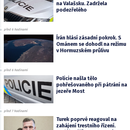
na Valašsku. Zadržela
podezřelého
před 6 hodinami
Írán hlásí zásadní pokrok. S
Ománem se dohodl na režimu
v Hormuzském průlivu
před 6 hodinami
Policie našla tělo
pohřešovaného při pátrání na
jezeře Most
před 7 hodinami
Turek poprvé reagoval na
zahájení trestního řízení.