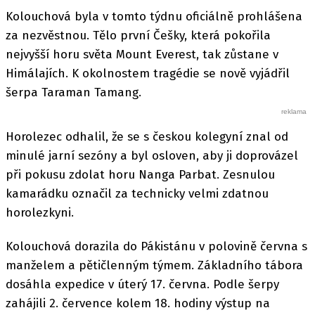
Kolouchová byla v tomto týdnu oficiálně prohlášena
za nezvěstnou. Tělo první Češky, která pokořila
nejvyšší horu světa Mount Everest, tak zůstane v
Himálajích. K okolnostem tragédie se nově vyjádřil
šerpa Taraman Tamang.
Horolezec odhalil, že se s českou kolegyní znal od
minulé jarní sezóny a byl osloven, aby ji doprovázel
při pokusu zdolat horu Nanga Parbat. Zesnulou
kamarádku označil za technicky velmi zdatnou
horolezkyni.
Kolouchová dorazila do Pákistánu v polovině června s
manželem a pětičlenným týmem. Základního tábora
dosáhla expedice v úterý 17. června. Podle šerpy
zahájili 2. července kolem 18. hodiny výstup na