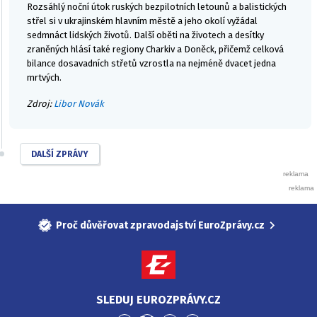
Rozsáhlý noční útok ruských bezpilotních letounů a balistických
střel si v ukrajinském hlavním městě a jeho okolí vyžádal
sedmnáct lidských životů. Další oběti na životech a desítky
zraněných hlásí také regiony Charkiv a Doněck, přičemž celková
bilance dosavadních střetů vzrostla na nejméně dvacet jedna
mrtvých.
Zdroj:
Libor Novák
DALŠÍ ZPRÁVY
Proč důvěřovat zpravodajství EuroZprávy.cz
SLEDUJ EUROZPRÁVY.CZ