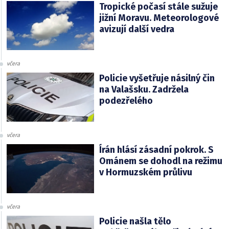
Tropické počasí stále sužuje
jižní Moravu. Meteorologové
avizují další vedra
včera
Policie vyšetřuje násilný čin
na Valašsku. Zadržela
podezřelého
včera
Írán hlásí zásadní pokrok. S
Ománem se dohodl na režimu
v Hormuzském průlivu
včera
Policie našla tělo