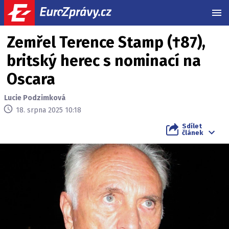
MEN
Zemřel Terence Stamp (†87),
britský herec s nominací na
Oscara
Lucie Podzimková
18. srpna 2025 10:18
Sdílet
článek