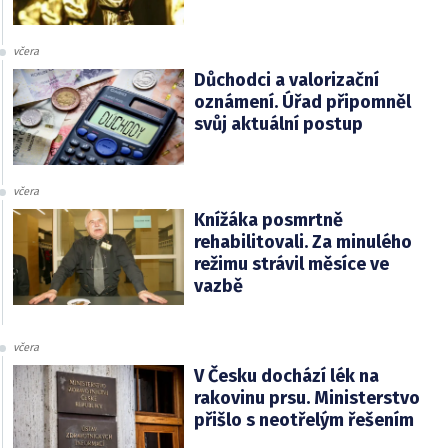
včera
Důchodci a valorizační
oznámení. Úřad připomněl
svůj aktuální postup
včera
Knížáka posmrtně
rehabilitovali. Za minulého
režimu strávil měsíce ve
vazbě
včera
V Česku dochází lék na
rakovinu prsu. Ministerstvo
přišlo s neotřelým řešením