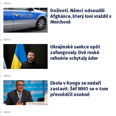
včera
Doživotí. Němci odsoudili
Afghánce, který loni vraždil v
Mnichově
včera
Ukrajinské sankce opět
zafungovaly. Dvě ruské
rafinérie schytaly úder
včera
Ebolu v Kongu se nedaří
zastavit. Šéf WHO se o tom
přesvědčil osobně
včera