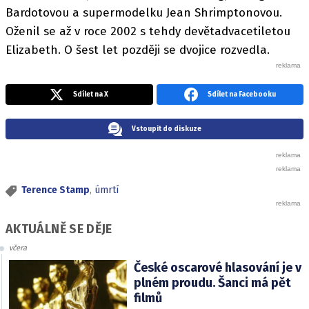
Bardotovou a supermodelku Jean Shrimptonovou.
Oženil se až v roce 2002 s tehdy devětadvacetiletou
Elizabeth. O šest let později se dvojice rozvedla.
Sdílet na X
Sdílet na Facebooku
Vstoupit do diskuze
Terence Stamp
,
úmrtí
AKTUÁLNĚ SE DĚJE
včera
České oscarové hlasování je v
plném proudu. Šanci má pět
filmů