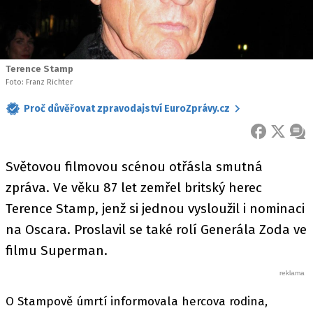
Terence Stamp
Foto: Franz Richter
Proč důvěřovat zpravodajství EuroZprávy.cz
FACEBOOK
X
ZPR
Světovou filmovou scénou otřásla smutná
zpráva. Ve věku 87 let zemřel britský herec
Terence Stamp, jenž si jednou vysloužil i nominaci
na Oscara. Proslavil se také rolí Generála Zoda ve
filmu Superman.
O Stampově úmrtí informovala hercova rodina,