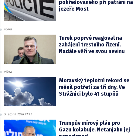
pohřešovaného při pátrání na
jezeře Most
včera
Turek poprvé reagoval na
zahájení trestního řízení.
Nadále věří ve svou nevinu
včera
Moravský teplotní rekord se
měnil potřetí za tři dny. Ve
Strážnici bylo 41 stupňů
5. srpna 2026 21:12
Trumpův mírový plán pro
Gazu kolabuje. Netanjahu jej