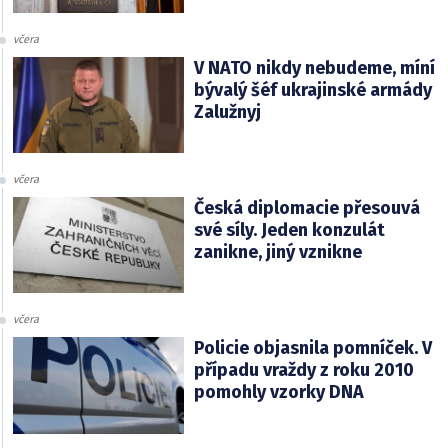
včera
V NATO nikdy nebudeme, míní
bývalý šéf ukrajinské armády
Zalužnyj
včera
Česká diplomacie přesouvá
své síly. Jeden konzulát
zanikne, jiný vznikne
včera
Policie objasnila pomníček. V
případu vraždy z roku 2010
pomohly vzorky DNA