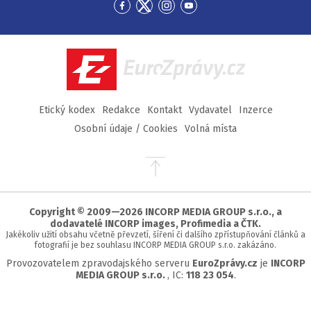
Přejít
Přejít
Přejít
Přejít
na
na
na
na
Facebook
Twitter
Instagram
YouTube
EuroZprávy.cz
Etický kodex
Redakce
Kontakt
Vydavatel
Inzerce
Osobní údaje / Cookies
Volná místa
Přejít
na
začátek
stránky
Copyright © 2009—2026 INCORP MEDIA GROUP s.r.o., a
dodavatelé INCORP images, Profimedia a ČTK.
Jakékoliv užití obsahu včetně převzetí, šíření či dalšího zpřístupňování článků a
fotografií je bez souhlasu INCORP MEDIA GROUP s.r.o. zakázáno.
Provozovatelem zpravodajského serveru
EuroZprávy.cz
je
INCORP
MEDIA GROUP s.r.o.
, IC:
118 23 054
.