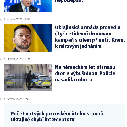
nepodepsal
5. srpna 2026 19:55
Ukrajinská armáda provedla
čtyřicetidenní dronovou
kampaň s cílem přinutit Kreml
k mírovým jednáním
5. srpna 2026 18:31
Na německém letišti našli
dron s výbušninou. Policie
nasadila robota
5. srpna 2026 17:17
Počet mrtvých po ruském útoku stoupá.
Ukrajině chybí interceptory