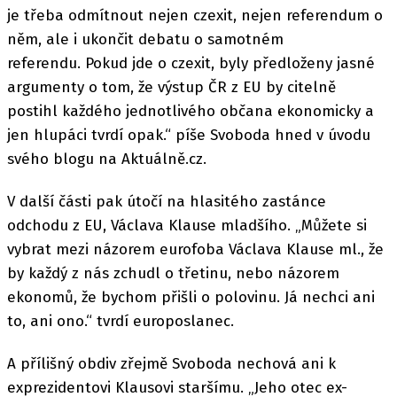
je třeba odmítnout nejen czexit, nejen referendum o
něm, ale i ukončit debatu o samotném
referendu. Pokud jde o czexit, byly předloženy jasné
argumenty o tom, že výstup ČR z EU by citelně
postihl každého jednotlivého občana ekonomicky a
jen hlupáci tvrdí opak.“ píše Svoboda hned v úvodu
svého blogu na Aktuálně.cz.
V další části pak útočí na hlasitého zastánce
odchodu z EU, Václava Klause mladšího. „Můžete si
vybrat mezi názorem eurofoba Václava Klause ml., že
by každý z nás zchudl o třetinu, nebo názorem
ekonomů, že bychom přišli o polovinu. Já nechci ani
to, ani ono.“ tvrdí europoslanec.
A přílišný obdiv zřejmě Svoboda nechová ani k
exprezidentovi Klausovi staršímu. „Jeho otec ex-