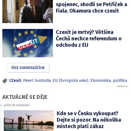
spojenec, shodli se Petříček a
Fiala. Okamura chce czexit
Czexit je mrtvý? Většina
Čechů nechce referendum o
odchodu z EU
VÍCE SOUVISEJÍCÍCH
CZexit
,
Pavel Svoboda
,
EU (Evropská unie)
,
Ekonomika
,
politika
AKTUÁLNĚ SE DĚJE
před 28 minutami
Kde se v Česku vykoupat?
Dejte si pozor. Na několika
místech platí zákaz