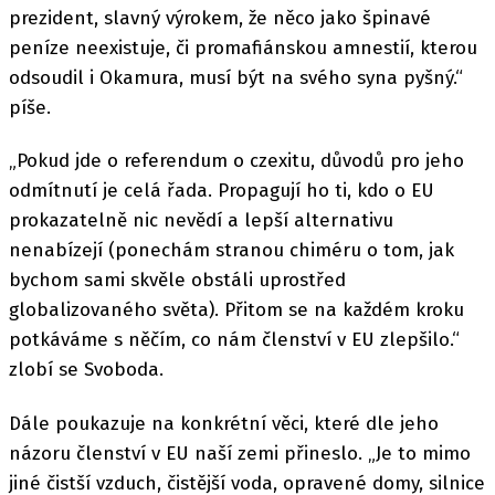
prezident, slavný výrokem, že něco jako špinavé
peníze neexistuje, či promafiánskou amnestií, kterou
odsoudil i Okamura, musí být na svého syna pyšný.“
píše.
„Pokud jde o referendum o czexitu, důvodů pro jeho
odmítnutí je celá řada. Propagují ho ti, kdo o EU
prokazatelně nic nevědí a lepší alternativu
nenabízejí (ponechám stranou chiméru o tom, jak
bychom sami skvěle obstáli uprostřed
globalizovaného světa). Přitom se na každém kroku
potkáváme s něčím, co nám členství v EU zlepšilo.“
zlobí se Svoboda.
Dále poukazuje na konkrétní věci, které dle jeho
názoru členství v EU naší zemi přineslo. „Je to mimo
jiné čistší vzduch, čistější voda, opravené domy, silnice