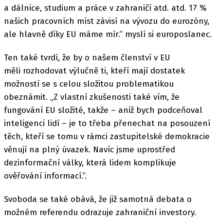
a dálnice, studium a práce v zahraničí atd. atd. 17 %
našich pracovních míst závisí na vývozu do eurozóny,
ale hlavně díky EU máme mír.“ myslí si europoslanec.
Ten také tvrdí, že by o našem členství v EU
měli rozhodovat výlučně ti, kteří mají dostatek
možností se s celou složitou problematikou
obeznámit. „Z vlastní zkušenosti také vím, že
fungování EU složité, takže – aniž bych podceňoval
inteligenci lidí – je to třeba přenechat na posouzení
těch, kteří se tomu v rámci zastupitelské demokracie
věnují na plný úvazek. Navíc jsme uprostřed
dezinformační války, která lidem komplikuje
ověřování informací.“.
Svoboda se také obává, že již samotná debata o
možném referendu odrazuje zahraniční investory.