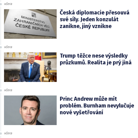
včera
Česká diplomacie přesouvá
své síly. Jeden konzulát
zanikne, jiný vznikne
včera
Trump těžce nese výsledky
průzkumů. Realita je prý jiná
včera
Princ Andrew může mít
problém. Burnham nevylučuje
nové vyšetřování
včera