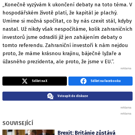
„Konečně vyzývám k ukončení debaty na toto téma. V
hospodářském životě platí, že kapitál je plachý.
Umíme si možná spočítat, co by nás czexit stál, kdyby
nastal. Už nikdy však nespočítáme, kolik zahraničních
investorů jsme odradili již jen zahájením debaty o
tomto referendu. Zahraniční investoři k nám nejdou
proto, že máme krásnou krajinu, báječné lyžaře a
úžasného prezidenta, ale proto, že jsme v EU.“.
Sdílet na X
Sdílet na Facebooku
Vstoupit do diskuze
SOUVISEJÍCÍ
Brexit: Británie zůstává