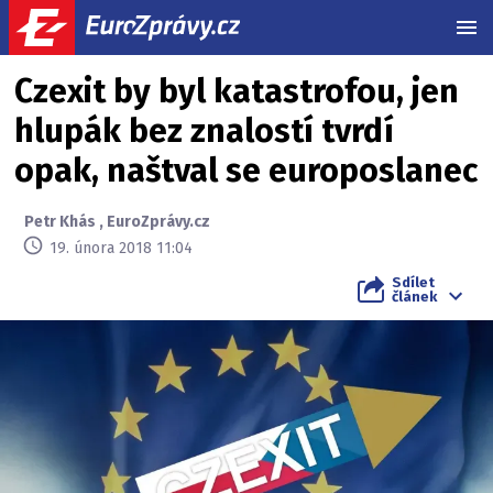
MEN
Czexit by byl katastrofou, jen
hlupák bez znalostí tvrdí
opak, naštval se europoslanec
Petr Khás
,
EuroZprávy.cz
19. února 2018 11:04
Sdílet
článek