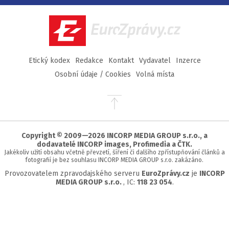
Facebook
Twitter
Instagram
YouTube
EuroZprávy.cz
Etický kodex
Redakce
Kontakt
Vydavatel
Inzerce
Osobní údaje / Cookies
Volná místa
Přejít
na
začátek
stránky
Copyright © 2009—2026 INCORP MEDIA GROUP s.r.o., a
dodavatelé INCORP images, Profimedia a ČTK.
Jakékoliv užití obsahu včetně převzetí, šíření či dalšího zpřístupňování článků a
fotografií je bez souhlasu INCORP MEDIA GROUP s.r.o. zakázáno.
Provozovatelem zpravodajského serveru
EuroZprávy.cz
je
INCORP
MEDIA GROUP s.r.o.
, IC:
118 23 054
.