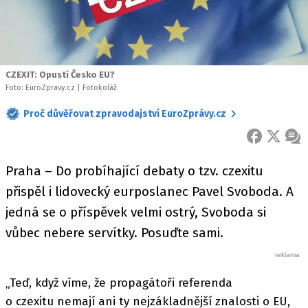
CZEXIT: Opustí Česko EU?
Foto: EuroZpravy.cz | Fotokoláž
Proč důvěřovat zpravodajství EuroZprávy.cz
FACEBOOK
X
ZPR
Praha – Do probíhající debaty o tzv. czexitu
přispěl i lidovecký eurposlanec Pavel Svoboda. A
jedná se o příspěvek velmi ostrý, Svoboda si
vůbec nebere servítky. Posuďte sami.
„Teď, když víme, že propagátoři referenda
o czexitu nemají ani ty nejzákladnější znalosti o EU,