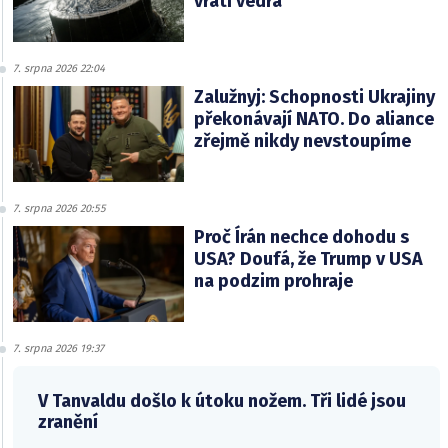
vrátí vedra
7. srpna 2026 22:04
Zalužnyj: Schopnosti Ukrajiny
překonávají NATO. Do aliance
zřejmě nikdy nevstoupíme
7. srpna 2026 20:55
Proč Írán nechce dohodu s
USA? Doufá, že Trump v USA
na podzim prohraje
7. srpna 2026 19:37
V Tanvaldu došlo k útoku nožem. Tři lidé jsou
zranění