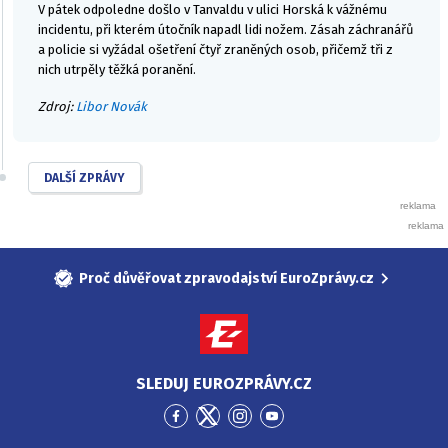
V pátek odpoledne došlo v Tanvaldu v ulici Horská k vážnému
incidentu, při kterém útočník napadl lidi nožem. Zásah záchranářů
a policie si vyžádal ošetření čtyř zraněných osob, přičemž tři z
nich utrpěly těžká poranění.
Zdroj:
Libor Novák
DALŠÍ ZPRÁVY
Proč důvěřovat zpravodajství EuroZprávy.cz
SLEDUJ EUROZPRÁVY.CZ
Přejít
Přejít
Přejít
Přejít
na
na
na
na