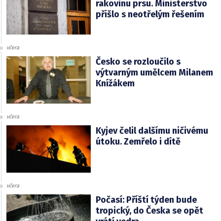
rakovinu prsu. Ministerstvo
přišlo s neotřelým řešením
včera
Česko se rozloučilo s
výtvarným umělcem Milanem
Knížákem
včera
Kyjev čelil dalšímu ničivému
útoku. Zemřelo i dítě
včera
Počasí: Příští týden bude
tropický, do Česka se opět