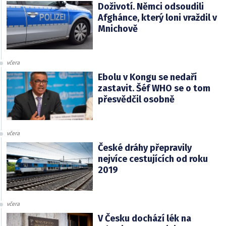
Doživotí. Němci odsoudili
Afghánce, který loni vraždil v
Mnichově
včera
Ebolu v Kongu se nedaří
zastavit. Šéf WHO se o tom
přesvědčil osobně
včera
České dráhy přepravily
nejvíce cestujících od roku
2019
včera
V Česku dochází lék na