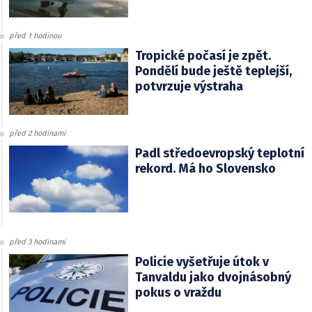
před 1 hodinou
Tropické počasí je zpět.
Pondělí bude ještě teplejší,
potvrzuje výstraha
před 2 hodinami
Padl středoevropský teplotní
rekord. Má ho Slovensko
před 3 hodinami
Policie vyšetřuje útok v
Tanvaldu jako dvojnásobný
pokus o vraždu