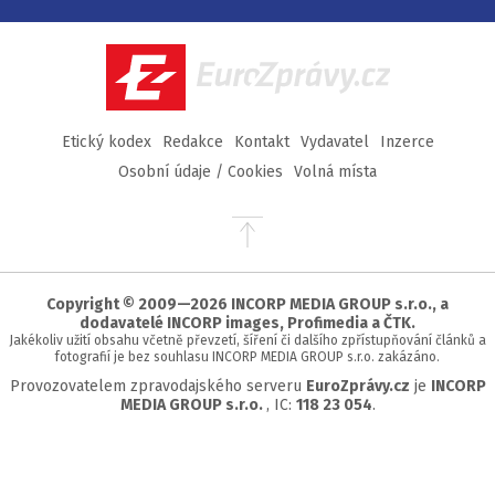
na
na
na
na
Facebook
Twitter
Instagram
YouTube
EuroZprávy.cz
Etický kodex
Redakce
Kontakt
Vydavatel
Inzerce
Osobní údaje / Cookies
Volná místa
Přejít
na
začátek
stránky
Copyright © 2009—2026 INCORP MEDIA GROUP s.r.o., a
dodavatelé INCORP images, Profimedia a ČTK.
Jakékoliv užití obsahu včetně převzetí, šíření či dalšího zpřístupňování článků a
fotografií je bez souhlasu INCORP MEDIA GROUP s.r.o. zakázáno.
Provozovatelem zpravodajského serveru
EuroZprávy.cz
je
INCORP
MEDIA GROUP s.r.o.
, IC:
118 23 054
.