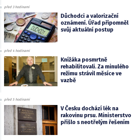
před 3 hodinami
Důchodci a valorizační
oznámení. Úřad připomněl
svůj aktuální postup
před 4 hodinami
Knížáka posmrtně
rehabilitovali. Za minulého
režimu strávil měsíce ve
vazbě
před 5 hodinami
V Česku dochází lék na
rakovinu prsu. Ministerstvo
přišlo s neotřelým řešením