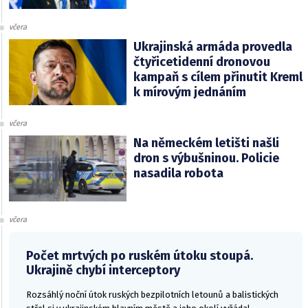
včera
Ukrajinská armáda provedla
čtyřicetidenní dronovou
kampaň s cílem přinutit Kreml
k mírovým jednáním
včera
Na německém letišti našli
dron s výbušninou. Policie
nasadila robota
včera
Počet mrtvých po ruském útoku stoupá.
Ukrajině chybí interceptory
Rozsáhlý noční útok ruských bezpilotních letounů a balistických