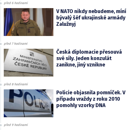
před 6 hodinami
V NATO nikdy nebudeme, míní
bývalý šéf ukrajinské armády
Zalužnyj
před 7 hodinami
Česká diplomacie přesouvá
své síly. Jeden konzulát
zanikne, jiný vznikne
před 8 hodinami
Policie objasnila pomníček. V
případu vraždy z roku 2010
pomohly vzorky DNA
před 9 hodinami