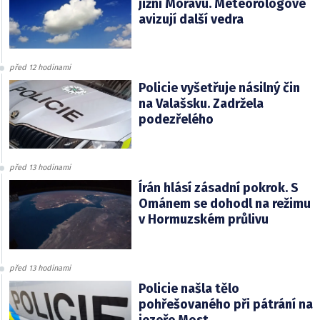
jižní Moravu. Meteorologové
avizují další vedra
před 12 hodinami
Policie vyšetřuje násilný čin
na Valašsku. Zadržela
podezřelého
před 13 hodinami
Írán hlásí zásadní pokrok. S
Ománem se dohodl na režimu
v Hormuzském průlivu
před 13 hodinami
Policie našla tělo
pohřešovaného při pátrání na
jezeře Most