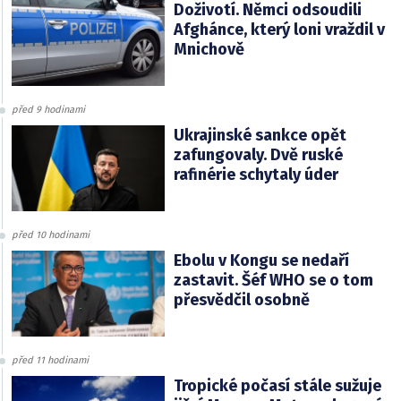
Doživotí. Němci odsoudili
Afghánce, který loni vraždil v
Mnichově
před 9 hodinami
Ukrajinské sankce opět
zafungovaly. Dvě ruské
rafinérie schytaly úder
před 10 hodinami
Ebolu v Kongu se nedaří
zastavit. Šéf WHO se o tom
přesvědčil osobně
před 11 hodinami
Tropické počasí stále sužuje