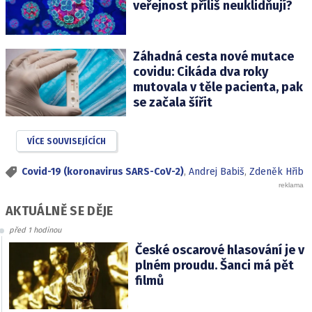
veřejnost příliš neuklidňují?
Záhadná cesta nové mutace
covidu: Cikáda dva roky
mutovala v těle pacienta, pak
se začala šířit
VÍCE SOUVISEJÍCÍCH
Covid-19 (koronavirus SARS-CoV-2)
,
Andrej Babiš
,
Zdeněk Hřib
AKTUÁLNĚ SE DĚJE
před 1 hodinou
České oscarové hlasování je v
plném proudu. Šanci má pět
filmů