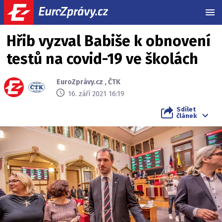
MEN
Hřib vyzval Babiše k obnovení
testů na covid-19 ve školách
EuroZprávy.cz
,
ČTK
16. září 2021 16:19
Sdílet
článek