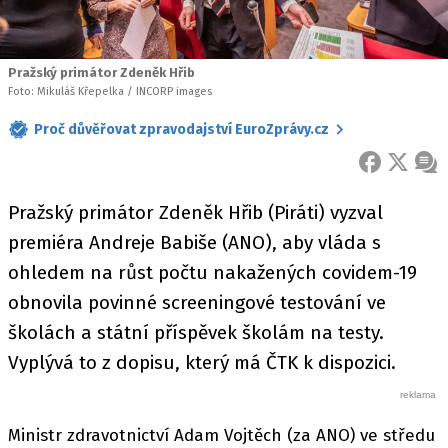
Pražský primátor Zdeněk Hřib
Foto: Mikuláš Křepelka / INCORP images
Proč důvěřovat zpravodajství EuroZprávy.cz
FACEBOOK
X
ZPR
Pražský primátor Zdeněk Hřib (Piráti) vyzval
premiéra Andreje Babiše (ANO), aby vláda s
ohledem na růst počtu nakažených covidem-19
obnovila povinné screeningové testování ve
školách a státní příspěvek školám na testy.
Vyplývá to z dopisu, který má ČTK k dispozici.
Ministr zdravotnictví Adam Vojtěch (za ANO) ve středu