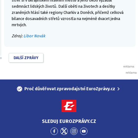
střel si v ukrajinském hlavním městě a jeho okolí vyžádal
sedmnáct lidských životů. Další oběti na životech a desítky
zraněných hlásí také regiony Charkiv a Doněck, přičemž celková
bilance dosavadních střetů vzrostla na nejméně dvacet jedna
mrtvých.
Zdroj:
Libor Novák
DALŠÍ ZPRÁVY
Proč důvěřovat zpravodajství EuroZprávy.cz
SLEDUJ EUROZPRÁVY.CZ
Přejít
Přejít
Přejít
Přejít