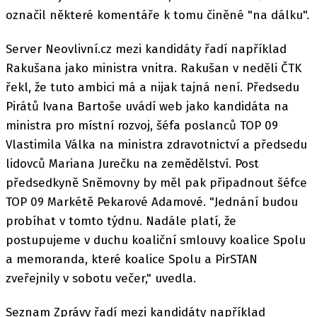
označil některé komentáře k tomu činěné "na dálku".
Server Neovlivní.cz mezi kandidáty řadí například
Rakušana jako ministra vnitra. Rakušan v neděli ČTK
řekl, že tuto ambici má a nijak tajná není. Předsedu
Pirátů Ivana Bartoše uvádí web jako kandidáta na
ministra pro místní rozvoj, šéfa poslanců TOP 09
Vlastimila Válka na ministra zdravotnictví a předsedu
lidovců Mariana Jurečku na zemědělství. Post
předsedkyně Sněmovny by měl pak připadnout šéfce
TOP 09 Markétě Pekarové Adamové. "Jednání budou
probíhat v tomto týdnu. Nadále platí, že
postupujeme v duchu koaliční smlouvy koalice Spolu
a memoranda, které koalice Spolu a PirSTAN
zveřejnily v sobotu večer," uvedla.
Seznam Zprávy řadí mezi kandidáty například