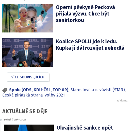
Operní pěvkyně Pecková
přijala výzvu. Chce být
senátorkou
Koalice SPOLU jde k ledu.
Kupka ji dál rozvíjet nehodlá
VÍCE SOUVISEJÍCÍCH
Spolu (ODS, KDU-ČSL, TOP 09)
,
Starostové a nezávislí (STAN)
,
Česká pirátská strana
,
volby 2021
AKTUÁLNĚ SE DĚJE
před 1 minutou
Ukrajinské sankce opět