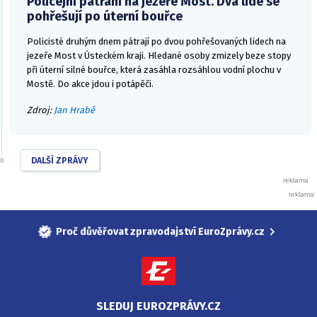
Policejní pátrání na jezeře Most. Dva lidé se
pohřešují po úterní bouřce
Policisté druhým dnem pátrají po dvou pohřešovaných lidech na
jezeře Most v Ústeckém kraji. Hledané osoby zmizely beze stopy
při úterní silné bouřce, která zasáhla rozsáhlou vodní plochu v
Mostě. Do akce jdou i potápěči.
Zdroj:
Jan Hrabě
DALŠÍ ZPRÁVY
Proč důvěřovat zpravodajství EuroZprávy.cz
SLEDUJ EUROZPRÁVY.CZ