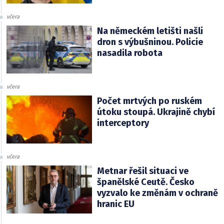
včera
Na německém letišti našli
dron s výbušninou. Policie
nasadila robota
včera
Počet mrtvých po ruském
útoku stoupá. Ukrajině chybí
interceptory
včera
Metnar řešil situaci ve
španělské Ceutě. Česko
vyzvalo ke změnám v ochraně
hranic EU