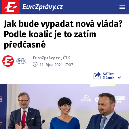
MEN
Jak bude vypadat nová vláda?
Podle koalic je to zatím
předčasné
EuroZprávy.cz
,
ČTK
11. října 2021 17:07
Sdílet
článek