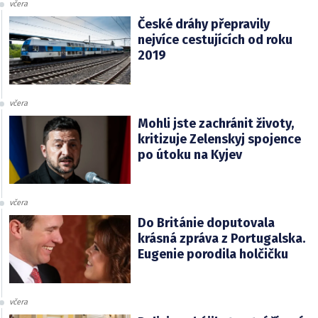
včera
České dráhy přepravily
nejvíce cestujících od roku
2019
včera
Mohli jste zachránit životy,
kritizuje Zelenskyj spojence
po útoku na Kyjev
včera
Do Británie doputovala
krásná zpráva z Portugalska.
Eugenie porodila holčičku
včera