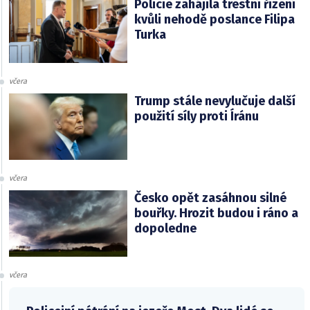
Policie zahájila trestní řízení
kvůli nehodě poslance Filipa
Turka
včera
Trump stále nevylučuje další
použití síly proti Íránu
včera
Česko opět zasáhnou silné
bouřky. Hrozit budou i ráno a
dopoledne
včera