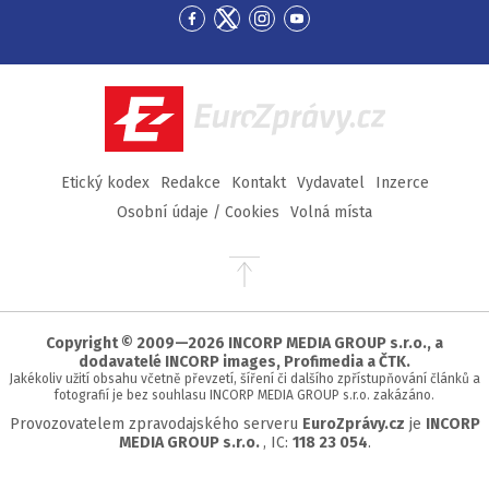
Přejít
Přejít
Přejít
Přejít
na
na
na
na
Facebook
Twitter
Instagram
YouTube
EuroZprávy.cz
Etický kodex
Redakce
Kontakt
Vydavatel
Inzerce
Osobní údaje / Cookies
Volná místa
Přejít
na
začátek
stránky
Copyright © 2009—2026 INCORP MEDIA GROUP s.r.o., a
dodavatelé INCORP images, Profimedia a ČTK.
Jakékoliv užití obsahu včetně převzetí, šíření či dalšího zpřístupňování článků a
fotografií je bez souhlasu INCORP MEDIA GROUP s.r.o. zakázáno.
Provozovatelem zpravodajského serveru
EuroZprávy.cz
je
INCORP
MEDIA GROUP s.r.o.
, IC:
118 23 054
.