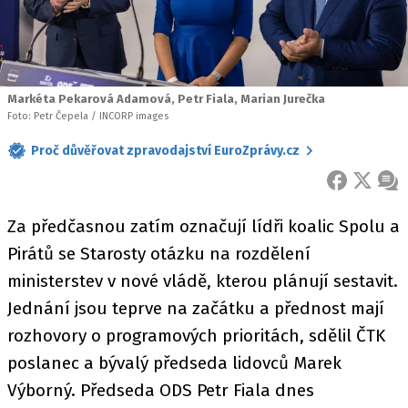
Markéta Pekarová Adamová, Petr Fiala, Marian Jurečka
Foto: Petr Čepela / INCORP images
Proč důvěřovat zpravodajství EuroZprávy.cz
FACEBOOK
X
ZPR
Za předčasnou zatím označují lídři koalic Spolu a
Pirátů se Starosty otázku na rozdělení
ministerstev v nové vládě, kterou plánují sestavit.
Jednání jsou teprve na začátku a přednost mají
rozhovory o programových prioritách, sdělil ČTK
poslanec a bývalý předseda lidovců Marek
Výborný. Předseda ODS Petr Fiala dnes