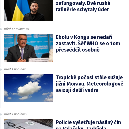
zafungovaly. Dvě ruské
rafinérie schytaly úder
před 47 minutami
Ebolu v Kongu se nedaří
zastavit. Šéf WHO se o tom
přesvědčil osobně
před 1 hodinou
Tropické počasí stále sužuje
jižní Moravu. Meteorologové
avizují další vedra
před 2 hodinami
Policie vyšetřuje násilný čin
na Valašsku. Zadržela