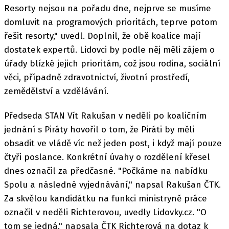
Resorty nejsou na pořadu dne, nejprve se musíme
domluvit na programových prioritách, teprve potom
řešit resorty," uvedl. Doplnil, že obě koalice mají
dostatek expertů. Lidovci by podle něj měli zájem o
úřady blízké jejich prioritám, což jsou rodina, sociální
věci, případně zdravotnictví, životní prostředí,
zemědělství a vzdělávání.
Předseda STAN Vít Rakušan v neděli po koaličním
jednání s Piráty hovořil o tom, že Piráti by měli
obsadit ve vládě víc než jeden post, i když mají pouze
čtyři poslance. Konkrétní úvahy o rozdělení křesel
dnes označil za předčasné. "Počkáme na nabídku
Spolu a následné vyjednávání," napsal Rakušan ČTK.
Za skvělou kandidátku na funkci ministryně práce
označil v neděli Richterovou, uvedly Lidovky.cz. "O
tom se jedná," napsala ČTK Richterová na dotaz k