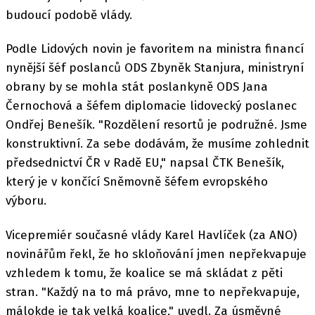
budoucí podobě vlády.
Podle Lidových novin je favoritem na ministra financí
nynější šéf poslanců ODS Zbyněk Stanjura, ministryní
obrany by se mohla stát poslankyně ODS Jana
Černochová a šéfem diplomacie lidovecký poslanec
Ondřej Benešík. "Rozdělení resortů je podružné. Jsme
konstruktivní. Za sebe dodávám, že musíme zohlednit
předsednictví ČR v Radě EU," napsal ČTK Benešík,
který je v končící Sněmovně šéfem evropského
výboru.
Vicepremiér současné vlády Karel Havlíček (za ANO)
novinářům řekl, že ho skloňování jmen nepřekvapuje
vzhledem k tomu, že koalice se má skládat z pěti
stran. "Každý na to má právo, mne to nepřekvapuje,
málokde je tak velká koalice," uvedl. Za úsměvné