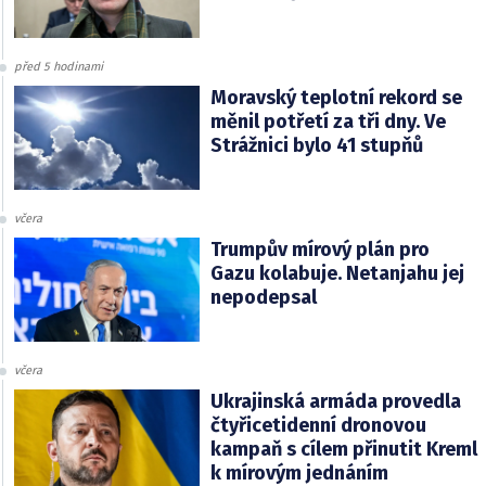
před 5 hodinami
Moravský teplotní rekord se
měnil potřetí za tři dny. Ve
Strážnici bylo 41 stupňů
včera
Trumpův mírový plán pro
Gazu kolabuje. Netanjahu jej
nepodepsal
včera
Ukrajinská armáda provedla
čtyřicetidenní dronovou
kampaň s cílem přinutit Kreml
k mírovým jednáním