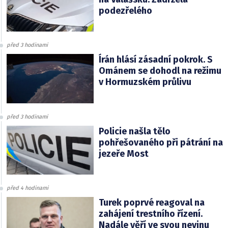
podezřelého
před 3 hodinami
Írán hlásí zásadní pokrok. S
Ománem se dohodl na režimu
v Hormuzském průlivu
před 3 hodinami
Policie našla tělo
pohřešovaného při pátrání na
jezeře Most
před 4 hodinami
Turek poprvé reagoval na
zahájení trestního řízení.
Nadále věří ve svou nevinu