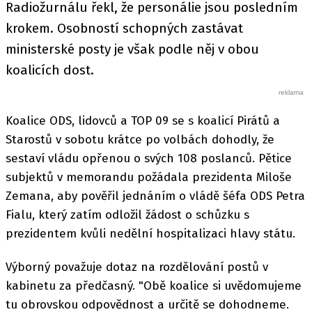
Radiožurnálu řekl, že personálie jsou posledním
krokem. Osobností schopných zastávat
ministerské posty je však podle něj v obou
koalicích dost.
Koalice ODS, lidovců a TOP 09 se s koalicí Pirátů a
Starostů v sobotu krátce po volbách dohodly, že
sestaví vládu opřenou o svých 108 poslanců. Pětice
subjektů v memorandu požádala prezidenta Miloše
Zemana, aby pověřil jednáním o vládě šéfa ODS Petra
Fialu, který zatím odložil žádost o schůzku s
prezidentem kvůli nedělní hospitalizaci hlavy státu.
Výborný považuje dotaz na rozdělování postů v
kabinetu za předčasný. "Obě koalice si uvědomujeme
tu obrovskou odpovědnost a určitě se dohodneme.