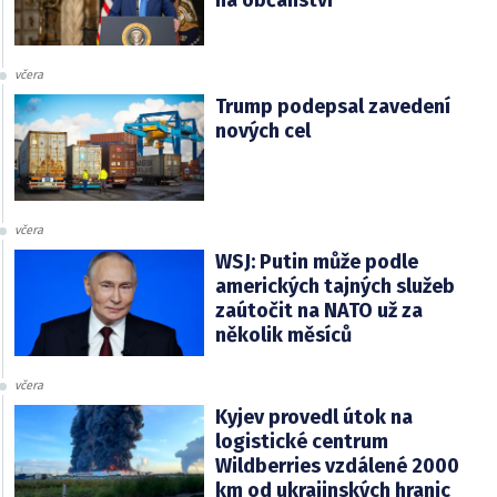
na občanství
včera
Trump podepsal zavedení
nových cel
včera
WSJ: Putin může podle
amerických tajných služeb
zaútočit na NATO už za
několik měsíců
včera
Kyjev provedl útok na
logistické centrum
Wildberries vzdálené 2000
km od ukrajinských hranic