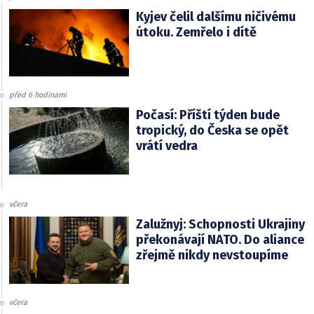
Kyjev čelil dalšímu ničivému
útoku. Zemřelo i dítě
před 6 hodinami
Počasí: Příští týden bude
tropický, do Česka se opět
vrátí vedra
včera
Zalužnyj: Schopnosti Ukrajiny
překonávají NATO. Do aliance
zřejmě nikdy nevstoupíme
včera