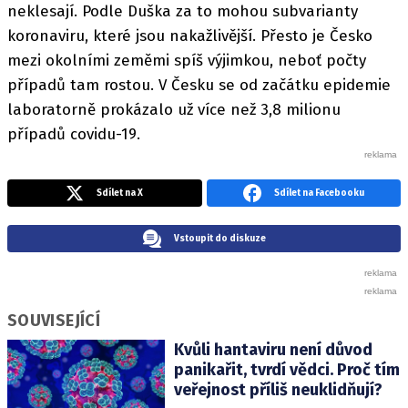
neklesají. Podle Duška za to mohou subvarianty
koronaviru, které jsou nakažlivější. Přesto je Česko
mezi okolními zeměmi spíš výjimkou, neboť počty
případů tam rostou. V Česku se od začátku epidemie
laboratorně prokázalo už více než 3,8 milionu
případů covidu-19.
Sdílet na X
Sdílet na Facebooku
Vstoupit do diskuze
SOUVISEJÍCÍ
Kvůli hantaviru není důvod
panikařit, tvrdí vědci. Proč tím
veřejnost příliš neuklidňují?