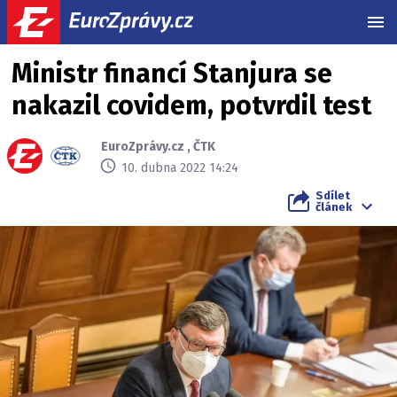
MEN
Ministr financí Stanjura se
nakazil covidem, potvrdil test
EuroZprávy.cz
,
ČTK
10. dubna 2022 14:24
Sdílet
článek