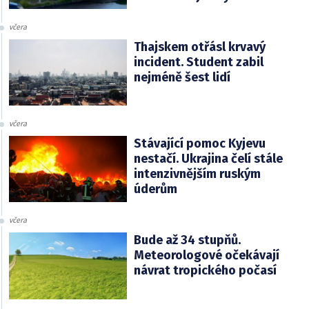
včera
Thajskem otřásl krvavý
incident. Student zabil
nejméně šest lidí
včera
Stávající pomoc Kyjevu
nestačí. Ukrajina čelí stále
intenzivnějším ruským
úderům
včera
Bude až 34 stupňů.
Meteorologové očekávají
návrat tropického počasí