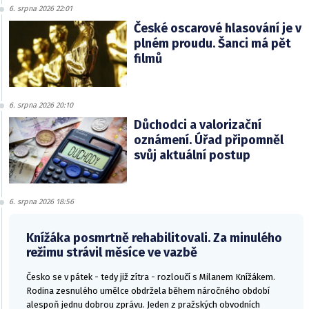
6. srpna 2026 22:01
České oscarové hlasování je v
plném proudu. Šanci má pět
filmů
6. srpna 2026 20:10
Důchodci a valorizační
oznámení. Úřad připomněl
svůj aktuální postup
6. srpna 2026 18:56
Knížáka posmrtně rehabilitovali. Za minulého
režimu strávil měsíce ve vazbě
Česko se v pátek - tedy již zítra - rozloučí s Milanem Knížákem.
Rodina zesnulého umělce obdržela během náročného období
alespoň jednu dobrou zprávu. Jeden z pražských obvodních