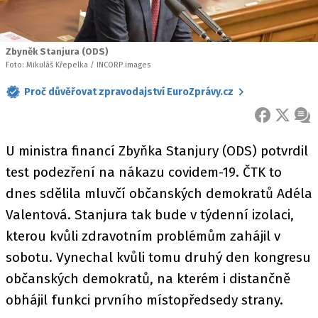
Zbyněk Stanjura (ODS)
Foto: Mikuláš Křepelka / INCORP images
Proč důvěřovat zpravodajství EuroZprávy.cz
FACEBOOK
X
ZPR
U ministra financí Zbyňka Stanjury (ODS) potvrdil
test podezření na nákazu covidem-19. ČTK to
dnes sdělila mluvčí občanských demokratů Adéla
Valentová. Stanjura tak bude v týdenní izolaci,
kterou kvůli zdravotním problémům zahájil v
sobotu. Vynechal kvůli tomu druhý den kongresu
občanských demokratů, na kterém i distančně
obhájil funkci prvního místopředsedy strany.