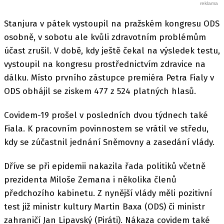
Stanjura v pátek vystoupil na pražském kongresu ODS
osobně, v sobotu ale kvůli zdravotním problémům
účast zrušil. V době, kdy ještě čekal na výsledek testu,
vystoupil na kongresu prostřednictvím zdravice na
dálku. Místo prvního zástupce premiéra Petra Fialy v
ODS obhájil se ziskem 477 z 524 platných hlasů.
Covidem-19 prošel v posledních dvou týdnech také
Fiala. K pracovním povinnostem se vrátil ve středu,
kdy se zúčastnil jednání Sněmovny a zasedání vlády.
Dříve se při epidemii nakazila řada politiků včetně
prezidenta Miloše Zemana i několika členů
předchozího kabinetu. Z nynější vlády měli pozitivní
test již ministr kultury Martin Baxa (ODS) či ministr
zahraničí Jan Lipavský (Piráti). Nákaza covidem také