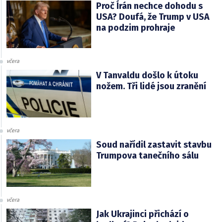
Proč Írán nechce dohodu s
USA? Doufá, že Trump v USA
na podzim prohraje
včera
V Tanvaldu došlo k útoku
nožem. Tři lidé jsou zranění
včera
Soud nařídil zastavit stavbu
Trumpova tanečního sálu
včera
Jak Ukrajinci přichází o