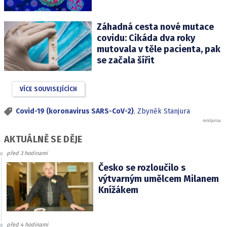
Záhadná cesta nové mutace
covidu: Cikáda dva roky
mutovala v těle pacienta, pak
se začala šířit
VÍCE SOUVISEJÍCÍCH
Covid-19 (koronavirus SARS-CoV-2)
,
Zbyněk Stanjura
AKTUÁLNĚ SE DĚJE
před 3 hodinami
Česko se rozloučilo s
výtvarným umělcem Milanem
Knížákem
před 4 hodinami