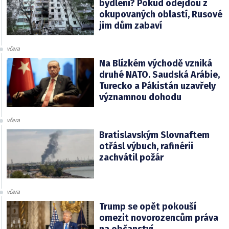
bydlení? Pokud odejdou z
okupovaných oblastí, Rusové
jim dům zabaví
včera
Na Blízkém východě vzniká
druhé NATO. Saudská Arábie,
Turecko a Pákistán uzavřely
významnou dohodu
včera
Bratislavským Slovnaftem
otřásl výbuch, rafinérii
zachvátil požár
včera
Trump se opět pokouší
omezit novorozencům práva