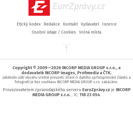
EuroZprávy.cz
Etický kodex
Redakce
Kontakt
Vydavatel
Inzerce
Osobní údaje / Cookies
Volná místa
Přejít
na
začátek
stránky
Copyright © 2009—2026 INCORP MEDIA GROUP s.r.o., a
dodavatelé INCORP images, Profimedia a ČTK.
Jakékoliv užití obsahu včetně převzetí, šíření či dalšího zpřístupňování článků a
fotografií je bez souhlasu INCORP MEDIA GROUP s.r.o. zakázáno.
Provozovatelem zpravodajského serveru
EuroZprávy.cz
je
INCORP
MEDIA GROUP s.r.o.
, IC:
118 23 054
.