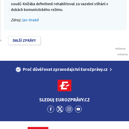
soudů Knížáka definitivně rehabilitoval za vazební stíhání v
dobách komunistického režimu.
Zdroj:
Jan Hrabě
DALŠÍ ZPRÁVY
Proč důvěřovat zpravodajství EuroZprávy.cz
SLEDUJ EUROZPRÁVY.CZ
Přejít
Přejít
Přejít
Přejít
na
na
na
na
Facebook
Twitter
Instagram
YouTube