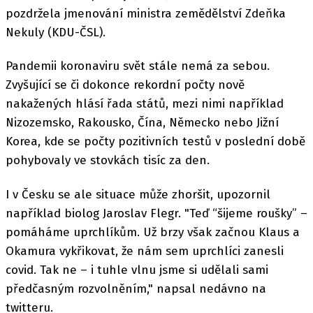
pozdržela jmenování ministra zemědělství Zdeňka
Nekuly (KDU-ČSL).
Pandemii koronaviru svět stále nemá za sebou.
Zvyšující se či dokonce rekordní počty nově
nakažených hlásí řada států, mezi nimi například
Nizozemsko, Rakousko, Čína, Německo nebo Jižní
Korea, kde se počty pozitivních testů v poslední době
pohybovaly ve stovkách tisíc za den.
I v Česku se ale situace může zhoršit, upozornil
například biolog Jaroslav Flegr. "Teď “šijeme roušky” –
pomáháme uprchlíkům. Už brzy však začnou Klaus a
Okamura vykřikovat, že nám sem uprchlíci zanesli
covid. Tak ne – i tuhle vlnu jsme si udělali sami
předčasným rozvolněním," napsal nedávno na
twitteru.