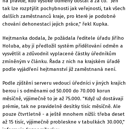
na pravdě, kdo vysoké odměny dostal a za co. "Jen
tak lze rozptýlit pochybnosti jak veřejnosti, tak všech
dalších zaměstnanců kraje, pro které je podobné
chování dehonestací jejich práce," řekl Kupka.
Hejtmanka dodala, že požádala ředitele úřadu Jiřího
Holuba, aby jí předložil systém přidělování odměn a
vysvětlil a zdůvodnil vyplacené částky úředníkům
zmíněným v článku. Řada z nich na krajském úřadě
podle vyjádření hejtmanství již zaměstnaná není.
Podle zjištění serveru vedoucí úředníci v jiných krajích
berou i s odměnami od 50.000 do 70.000 korun
měsíčně, výjimečně to je až 75.000. "Když už dostávají
prémie, tak ne pravidelně desítky tisíc měsíčně. Ale
pouze čtvrtletně - a ještě mnohem nižší: třeba deset
až 15 tisíc, výjimečně probleskne v tabulkách 30.000,"