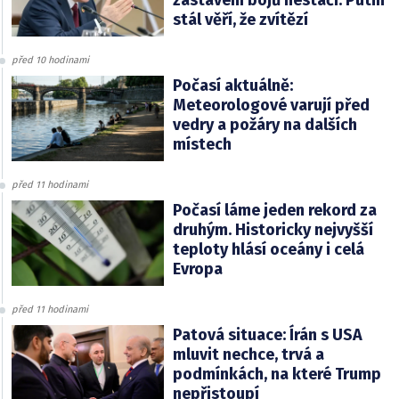
stál věří, že zvítězí
před 10 hodinami
Počasí aktuálně:
Meteorologové varují před
vedry a požáry na dalších
místech
před 11 hodinami
Počasí láme jeden rekord za
druhým. Historicky nejvyšší
teploty hlásí oceány i celá
Evropa
před 11 hodinami
Patová situace: Írán s USA
mluvit nechce, trvá a
podmínkách, na které Trump
nepřistoupí