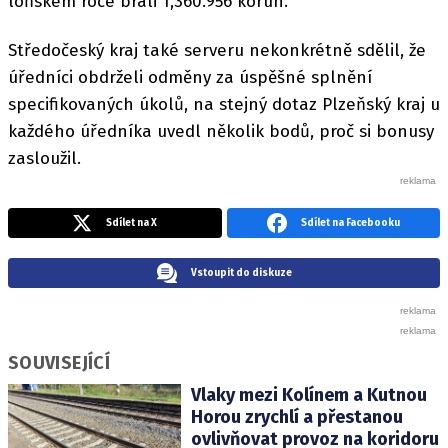
loňském roce brali 1,360.956 korun.
Středočeský kraj také serveru nekonkrétně sdělil, že
úředníci obdrželi odměny za úspěšné splnění
specifikovaných úkolů, na stejný dotaz Plzeňský kraj u
každého úředníka uvedl několik bodů, proč si bonusy
zasloužil.
Sdílet na X
Sdílet na Facebooku
Vstoupit do diskuze
SOUVISEJÍCÍ
Vlaky mezi Kolínem a Kutnou
Horou zrychlí a přestanou
ovlivňovat provoz na koridoru