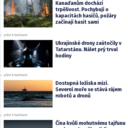
Kanaďanům dochází
trpělivost. Pochybují o
kapacitách hasičů, požáry
začínají hasit sami
před 8 hodinami
Ukrajinské drony zaútočily v
Tatarstánu. Nálet prý trval
hodiny
před 8 hodinami
Dostupná ložiska mizí.
Severní moře se stává rájem
robotů a dronů
před 9 hodinami
Čína kvůli mohutnému tajfunu