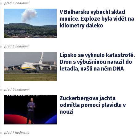
před 5 hodinami
V Bulharsku vybuchl sklad
munice. Exploze byla vidět na
kilometry daleko
před 5 hodinami
Lipsko se vyhnulo katastrofě.
Dron s výbušninou narazil do
letadla, našli na něm DNA
před 6 hodinami
Zuckerbergova jachta
odmítla pomoci plavidlu v
nouzi
před 7 hodinami