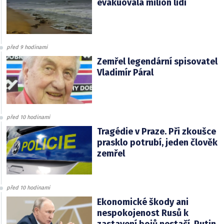
evakuovala milion lidí
před 9 hodinami
Zemřel legendární spisovatel
Vladimír Páral
před 10 hodinami
Tragédie v Praze. Při zkoušce
prasklo potrubí, jeden člověk
zemřel
před 10 hodinami
Ekonomické škody ani
nespokojenost Rusů k
zastavení bojů nestačí. Putin