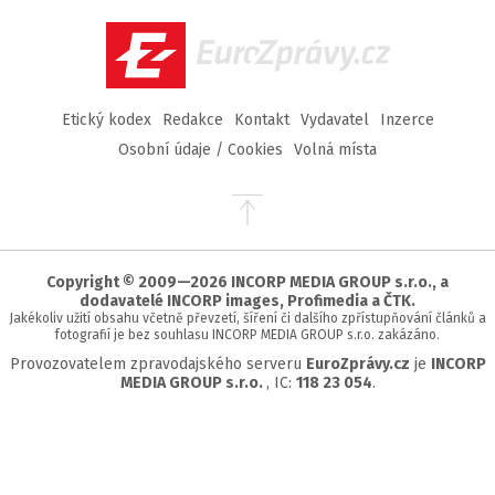
Facebook
Twitter
Instagram
YouTube
EuroZprávy.cz
Etický kodex
Redakce
Kontakt
Vydavatel
Inzerce
Osobní údaje / Cookies
Volná místa
Přejít
na
začátek
stránky
Copyright © 2009—2026 INCORP MEDIA GROUP s.r.o., a
dodavatelé INCORP images, Profimedia a ČTK.
Jakékoliv užití obsahu včetně převzetí, šíření či dalšího zpřístupňování článků a
fotografií je bez souhlasu INCORP MEDIA GROUP s.r.o. zakázáno.
Provozovatelem zpravodajského serveru
EuroZprávy.cz
je
INCORP
MEDIA GROUP s.r.o.
, IC:
118 23 054
.