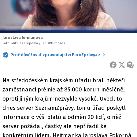
Jaroslava Jermanová
Foto: Mikuláš Křepelka / INCORP images
Proč důvěřovat zpravodajství EuroZprávy.cz
FACEBOOK
X
ZPR
Na středočeském krajském úřadu brali někteří
zaměstnanci prémie až 85.000 korun měsíčně,
oproti jiným krajům nezvykle vysoké. Uvedl to
dnes server SeznamZprávy, tomu úřad poskytl
informace o výši platů a odměn 20 lidí, o něž
server požádal, částky ale nepřiřadil ke
konkrétním lidem. Hejtmanka Jaroslava Pokorná