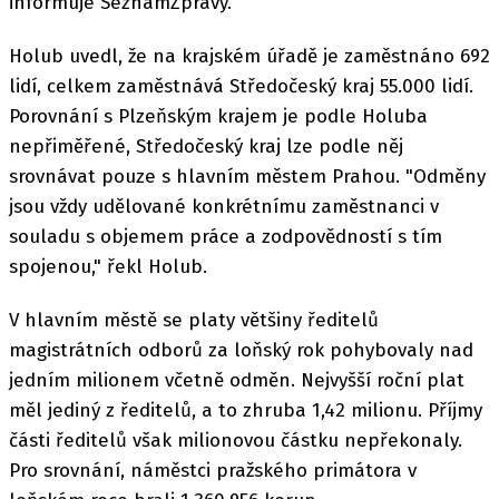
informuje SeznamZprávy.
Holub uvedl, že na krajském úřadě je zaměstnáno 692
lidí, celkem zaměstnává Středočeský kraj 55.000 lidí.
Porovnání s Plzeňským krajem je podle Holuba
nepřiměřené, Středočeský kraj lze podle něj
srovnávat pouze s hlavním městem Prahou. "Odměny
jsou vždy udělované konkrétnímu zaměstnanci v
souladu s objemem práce a zodpovědností s tím
spojenou," řekl Holub.
V hlavním městě se platy většiny ředitelů
magistrátních odborů za loňský rok pohybovaly nad
jedním milionem včetně odměn. Nejvyšší roční plat
měl jediný z ředitelů, a to zhruba 1,42 milionu. Příjmy
části ředitelů však milionovou částku nepřekonaly.
Pro srovnání, náměstci pražského primátora v