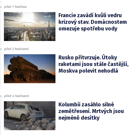
před 1 hodinou
Francie zavádí kvůli vedru
krizový stav. Domácnostem
omezuje spotřebu vody
před 2 hodinami
Rusko přitvrzuje. Útoky
raketami jsou stále častější,
Moskva polevit nehodlá
před 4 hodinami
Kolumbii zasáhlo silné
zemětřesení. Mrtvých jsou
nejméně desítky