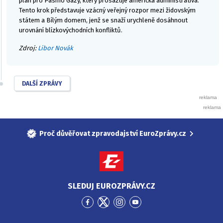
plán pro Pásmo Gazy, který prosazuje americká administrativa.
Tento krok představuje vzácný veřejný rozpor mezi židovským
státem a Bílým domem, jenž se snaží urychleně dosáhnout
urovnání blízkovýchodních konfliktů.
Zdroj:
Libor Novák
DALŠÍ ZPRÁVY
Proč důvěřovat zpravodajství EuroZprávy.cz
SLEDUJ EUROZPRÁVY.CZ
Přejít
Přejít
Přejít
Přejít
na
na
na
na