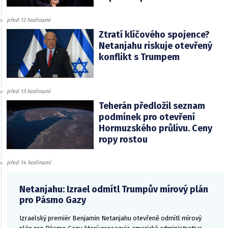
před 12 hodinami
Ztratí klíčového spojence?
Netanjahu riskuje otevřený
konflikt s Trumpem
před 13 hodinami
Teherán předložil seznam
podmínek pro otevření
Hormuzského průlivu. Ceny
ropy rostou
před 14 hodinami
Netanjahu: Izrael odmítl Trumpův mírový plán
pro Pásmo Gazy
Izraelský premiér Benjamin Netanjahu otevřeně odmítl mírový