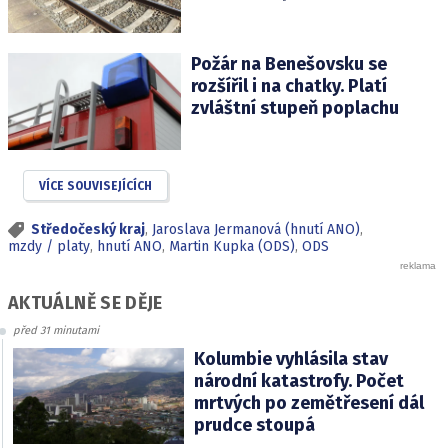
Požár na Benešovsku se
rozšířil i na chatky. Platí
zvláštní stupeň poplachu
VÍCE SOUVISEJÍCÍCH
Středočeský kraj
,
Jaroslava Jermanová (hnutí ANO)
,
mzdy / platy
,
hnutí ANO
,
Martin Kupka (ODS)
,
ODS
AKTUÁLNĚ SE DĚJE
před 31 minutami
Kolumbie vyhlásila stav
národní katastrofy. Počet
mrtvých po zemětřesení dál
prudce stoupá