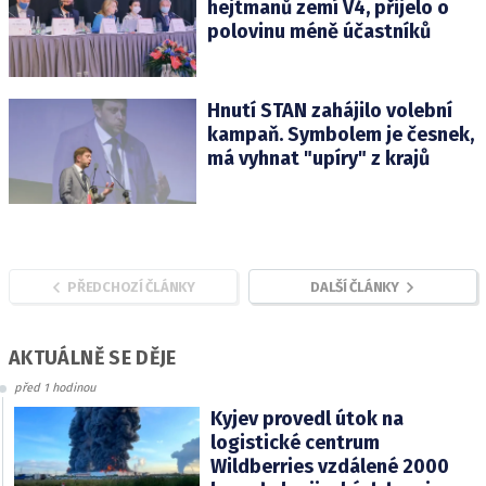
hejtmanů zemí V4, přijelo o
polovinu méně účastníků
Hnutí STAN zahájilo volební
kampaň. Symbolem je česnek,
má vyhnat "upíry" z krajů
PŘEDCHOZÍ ČLÁNKY
DALŠÍ ČLÁNKY
AKTUÁLNĚ SE DĚJE
před 1 hodinou
Kyjev provedl útok na
logistické centrum
Wildberries vzdálené 2000