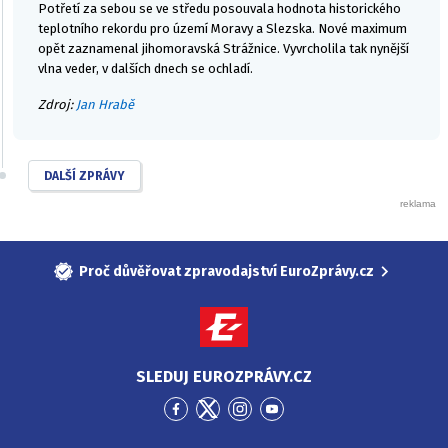
Potřetí za sebou se ve středu posouvala hodnota historického
teplotního rekordu pro území Moravy a Slezska. Nové maximum
opět zaznamenal jihomoravská Strážnice. Vyvrcholila tak nynější
vlna veder, v dalších dnech se ochladí.
Zdroj:
Jan Hrabě
DALŠÍ ZPRÁVY
Proč důvěřovat zpravodajství EuroZprávy.cz
SLEDUJ EUROZPRÁVY.CZ
Přejít
Přejít
Přejít
Přejít
na
na
na
na