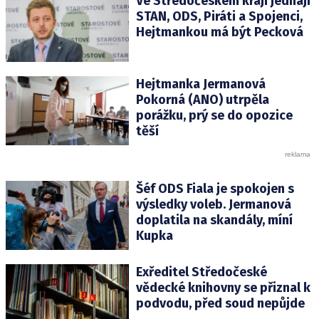
Ve Středočeském kraji jednají
STAN, ODS, Piráti a Spojenci,
Hejtmankou má být Pecková
Hejtmanka Jermanová
Pokorná (ANO) utrpěla
porážku, prý se do opozice
těší
Šéf ODS Fiala je spokojen s
výsledky voleb. Jermanová
doplatila na skandály, míní
Kupka
Exředitel Středočeské
vědecké knihovny se přiznal k
podvodu, před soud nepůjde