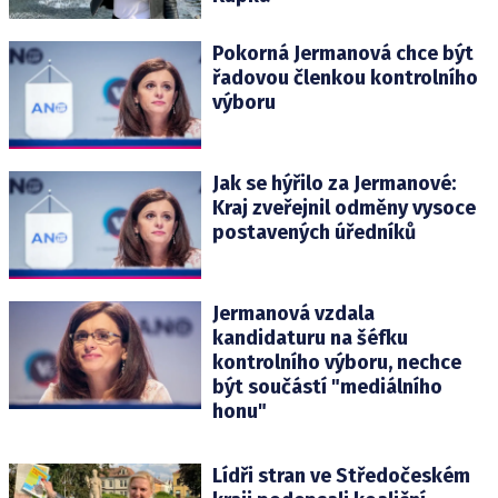
Pokorná Jermanová chce být
řadovou členkou kontrolního
výboru
Jak se hýřilo za Jermanové:
Kraj zveřejnil odměny vysoce
postavených úředníků
Jermanová vzdala
kandidaturu na šéfku
kontrolního výboru, nechce
být součástí "mediálního
honu"
Lídři stran ve Středočeském