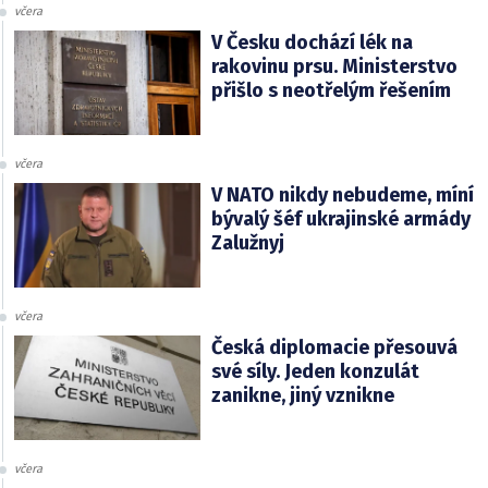
včera
V Česku dochází lék na
rakovinu prsu. Ministerstvo
přišlo s neotřelým řešením
včera
V NATO nikdy nebudeme, míní
bývalý šéf ukrajinské armády
Zalužnyj
včera
Česká diplomacie přesouvá
své síly. Jeden konzulát
zanikne, jiný vznikne
včera