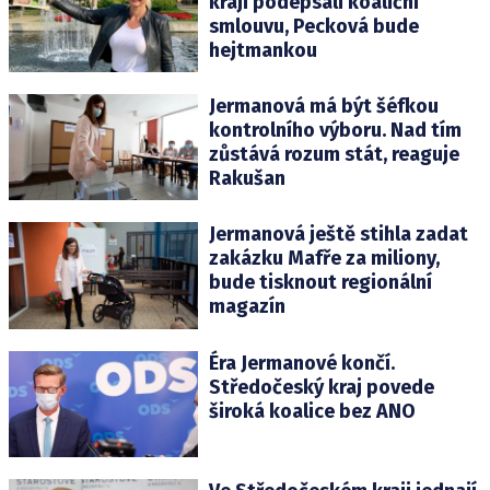
kraji podepsali koaliční
smlouvu, Pecková bude
hejtmankou
Jermanová má být šéfkou
kontrolního výboru. Nad tím
zůstává rozum stát, reaguje
Rakušan
Jermanová ještě stihla zadat
zakázku Mafře za miliony,
bude tisknout regionální
magazín
Éra Jermanové končí.
Středočeský kraj povede
široká koalice bez ANO