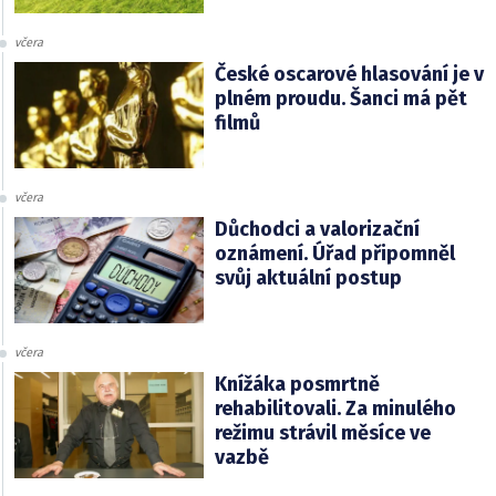
včera
České oscarové hlasování je v
plném proudu. Šanci má pět
filmů
včera
Důchodci a valorizační
oznámení. Úřad připomněl
svůj aktuální postup
včera
Knížáka posmrtně
rehabilitovali. Za minulého
režimu strávil měsíce ve
vazbě