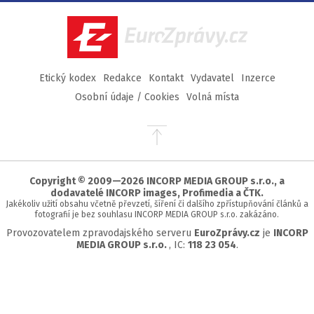
Facebook
Twitter
Instagram
YouTube
EuroZprávy.cz
Etický kodex
Redakce
Kontakt
Vydavatel
Inzerce
Osobní údaje / Cookies
Volná místa
Přejít
na
začátek
stránky
Copyright © 2009—2026 INCORP MEDIA GROUP s.r.o., a
dodavatelé INCORP images, Profimedia a ČTK.
Jakékoliv užití obsahu včetně převzetí, šíření či dalšího zpřístupňování článků a
fotografií je bez souhlasu INCORP MEDIA GROUP s.r.o. zakázáno.
Provozovatelem zpravodajského serveru
EuroZprávy.cz
je
INCORP
MEDIA GROUP s.r.o.
, IC:
118 23 054
.