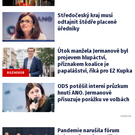
Středočeský kraj musí
odtajnit štědře placené
úředníky
Útok manžela Jermanové byl
projevem hlupáctví,
příznakem koalice je
papalášství, říká pro EZ Kupka
ROZHOVOR
ODS potěšil interní průzkum
hnutí ANO. Jermanové
přisuzuje porážku ve volbách
Pandemie narušila fórum