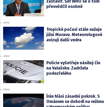
zastavit. Šéf WHO se o tom
přesvědčil osobně
včera
Tropické počasí stále sužuje
jižní Moravu. Meteorologové
avizují další vedra
včera
Policie vyšetřuje násilný čin
na Valašsku. Zadržela
podezřelého
včera
Írán hlásí zásadní pokrok. S
Ománem se dohodl na režimu
v Hormuzském průlivu