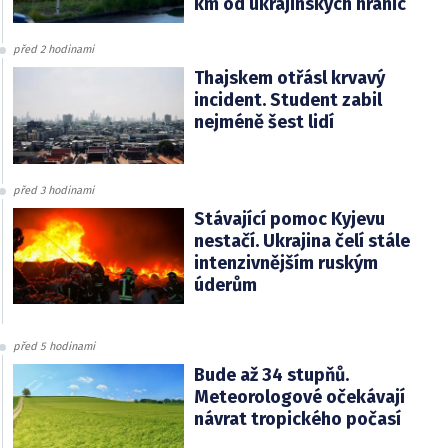
km od ukrajinských hranic
před 2 hodinami
Thajskem otřásl krvavý
incident. Student zabil
nejméně šest lidí
před 3 hodinami
Stávající pomoc Kyjevu
nestačí. Ukrajina čelí stále
intenzivnějším ruským
úderům
před 5 hodinami
Bude až 34 stupňů.
Meteorologové očekávají
návrat tropického počasí