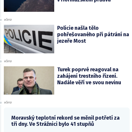
včera
Policie našla tělo
pohřešovaného při pátrání na
jezeře Most
včera
Turek poprvé reagoval na
zahájení trestního řízení.
Nadále věří ve svou nevinu
včera
Moravský teplotní rekord se měnil potřetí za
tři dny. Ve Strážnici bylo 41 stupňů