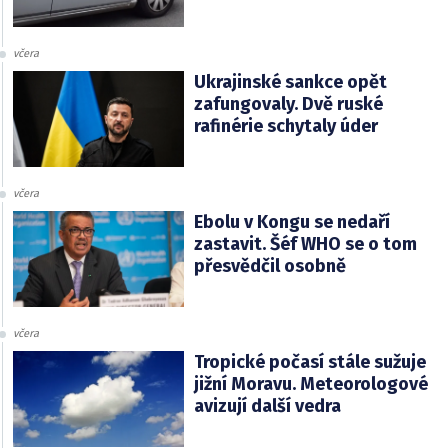
včera
Ukrajinské sankce opět
zafungovaly. Dvě ruské
rafinérie schytaly úder
včera
Ebolu v Kongu se nedaří
zastavit. Šéf WHO se o tom
přesvědčil osobně
včera
Tropické počasí stále sužuje
jižní Moravu. Meteorologové
avizují další vedra