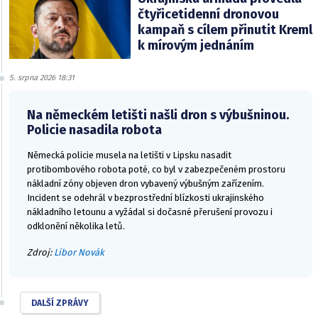
čtyřicetidenní dronovou
kampaň s cílem přinutit Kreml
k mírovým jednáním
5. srpna 2026 18:31
Na německém letišti našli dron s výbušninou.
Policie nasadila robota
Německá policie musela na letišti v Lipsku nasadit
protibombového robota poté, co byl v zabezpečeném prostoru
nákladní zóny objeven dron vybavený výbušným zařízením.
Incident se odehrál v bezprostřední blízkosti ukrajinského
nákladního letounu a vyžádal si dočasné přerušení provozu i
odklonění několika letů.
Zdroj:
Libor Novák
DALŠÍ ZPRÁVY