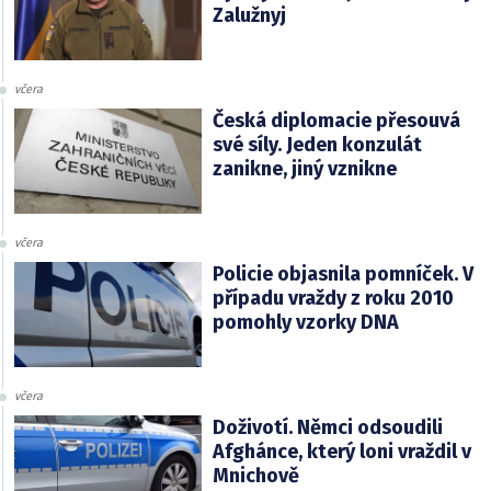
Zalužnyj
včera
Česká diplomacie přesouvá
své síly. Jeden konzulát
zanikne, jiný vznikne
včera
Policie objasnila pomníček. V
případu vraždy z roku 2010
pomohly vzorky DNA
včera
Doživotí. Němci odsoudili
Afghánce, který loni vraždil v
Mnichově