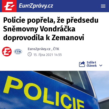
MEN
Policie popřela, že předsedu
Sněmovny Vondráčka
doprovodila k Zemanovi
EuroZprávy.cz
,
ČTK
15. října 2021 14:55
Sdílet
článek