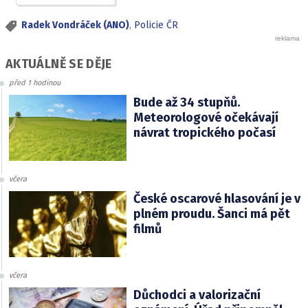
Radek Vondráček (ANO)
,
Policie ČR
AKTUÁLNĚ SE DĚJE
před 1 hodinou
Bude až 34 stupňů.
Meteorologové očekávají
návrat tropického počasí
včera
České oscarové hlasování je v
plném proudu. Šanci má pět
filmů
včera
Důchodci a valorizační