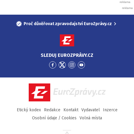
Proč důvěřovat zpravodajství EuroZprávy.cz
SLEDUJ EUROZPRÁVY.CZ
Přejít
Přejít
Přejít
Přejít
na
na
na
na
Facebook
Twitter
Instagram
YouTube
EuroZprávy.cz
Etický kodex
Redakce
Kontakt
Vydavatel
Inzerce
Osobní údaje / Cookies
Volná místa
Přejít