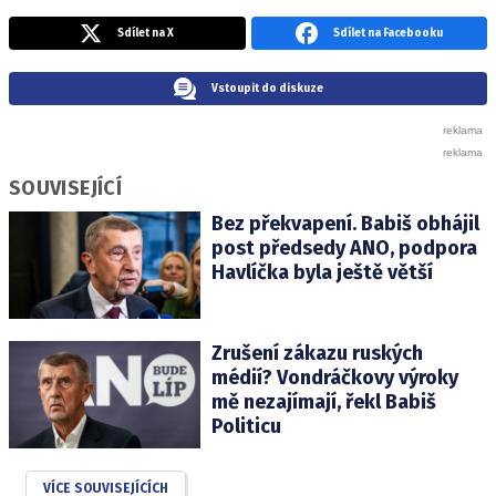
Sdílet na X
Sdílet na Facebooku
Vstoupit do diskuze
SOUVISEJÍCÍ
Bez překvapení. Babiš obhájil
post předsedy ANO, podpora
Havlíčka byla ještě větší
Zrušení zákazu ruských
médií? Vondráčkovy výroky
mě nezajímají, řekl Babiš
Politicu
VÍCE SOUVISEJÍCÍCH