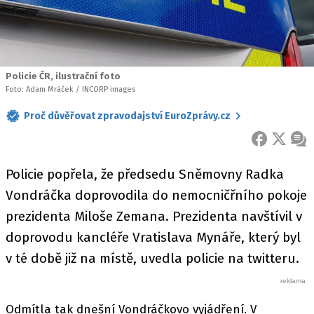
Policie ČR, ilustrační foto
Foto: Adam Mráček / INCORP images
Proč důvěřovat zpravodajství EuroZprávy.cz
FACEBOOK
X
ZPR
Policie popřela, že předsedu Sněmovny Radka
Vondráčka doprovodila do nemocničřního pokoje
prezidenta Miloše Zemana. Prezidenta navštívil v
doprovodu kancléře Vratislava Mynáře, který byl
v té době již na místě, uvedla policie na twitteru.
Odmítla tak dnešní Vondráčkovo vyjádření. V