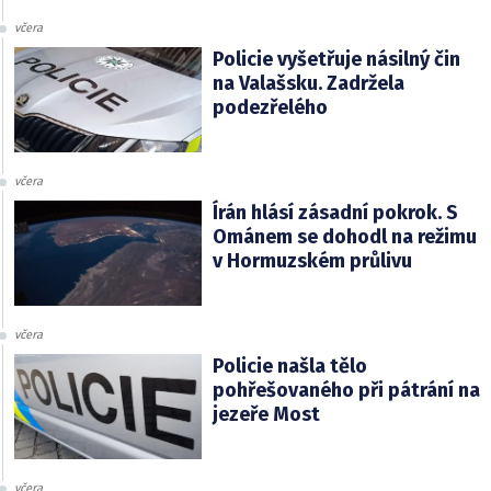
včera
Policie vyšetřuje násilný čin
na Valašsku. Zadržela
podezřelého
včera
Írán hlásí zásadní pokrok. S
Ománem se dohodl na režimu
v Hormuzském průlivu
včera
Policie našla tělo
pohřešovaného při pátrání na
jezeře Most
včera