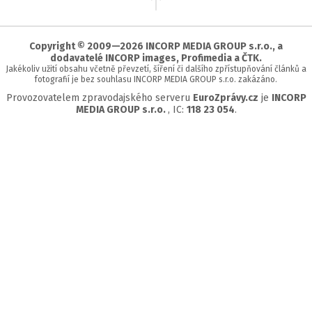
na
začátek
stránky
Copyright © 2009—2026 INCORP MEDIA GROUP s.r.o., a
dodavatelé INCORP images, Profimedia a ČTK.
Jakékoliv užití obsahu včetně převzetí, šíření či dalšího zpřístupňování článků a
fotografií je bez souhlasu INCORP MEDIA GROUP s.r.o. zakázáno.
Provozovatelem zpravodajského serveru
EuroZprávy.cz
je
INCORP
MEDIA GROUP s.r.o.
, IC:
118 23 054
.