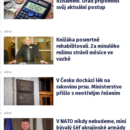
oznámení. Úřad připomněl
svůj aktuální postup
včera
Knížáka posmrtně
rehabilitovali. Za minulého
režimu strávil měsíce ve
vazbě
včera
V Česku dochází lék na
rakovinu prsu. Ministerstvo
přišlo s neotřelým řešením
včera
V NATO nikdy nebudeme, míní
bývalý šéf ukrajinské armády