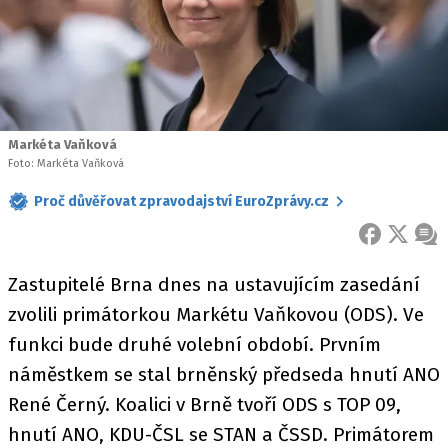
Markéta Vaňková
Foto: Markéta Vaňková
Proč důvěřovat zpravodajství EuroZprávy.cz
FACEBOOK
X
ZPR
Zastupitelé Brna dnes na ustavujícím zasedání
zvolili primátorkou Markétu Vaňkovou (ODS). Ve
funkci bude druhé volební období. Prvním
náměstkem se stal brněnský předseda hnutí ANO
René Černý. Koalici v Brně tvoří ODS s TOP 09,
hnutí ANO, KDU-ČSL se STAN a ČSSD. Primátorem