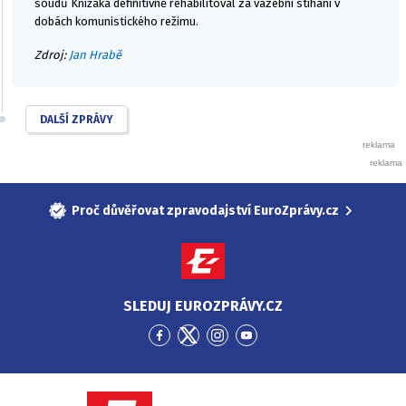
soudů Knížáka definitivně rehabilitoval za vazební stíhání v
dobách komunistického režimu.
Zdroj:
Jan Hrabě
DALŠÍ ZPRÁVY
Proč důvěřovat zpravodajství EuroZprávy.cz
SLEDUJ EUROZPRÁVY.CZ
Přejít
Přejít
Přejít
Přejít
na
na
na
na
Facebook
Twitter
Instagram
YouTube