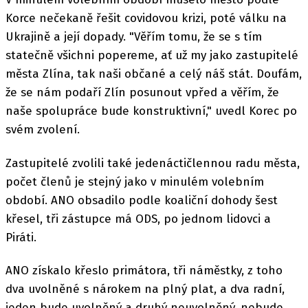
Korce nečekaně řešit covidovou krizi, poté válku na
Ukrajině a její dopady. "Věřím tomu, že se s tím
statečně všichni popereme, ať už my jako zastupitelé
města Zlína, tak naši občané a celý náš stát. Doufám,
že se nám podaří Zlín posunout vpřed a věřím, že
naše spolupráce bude konstruktivní," uvedl Korec po
svém zvolení.
Zastupitelé zvolili také jedenáctičlennou radu města,
počet členů je stejný jako v minulém volebním
období. ANO obsadilo podle koaliční dohody šest
křesel, tři zástupce má ODS, po jednom lidovci a
Piráti.
ANO získalo křeslo primátora, tři náměstky, z toho
dva uvolněné s nárokem na plný plat, a dva radní,
jeden bude uvolněný a druhý neuvolněný, nebude