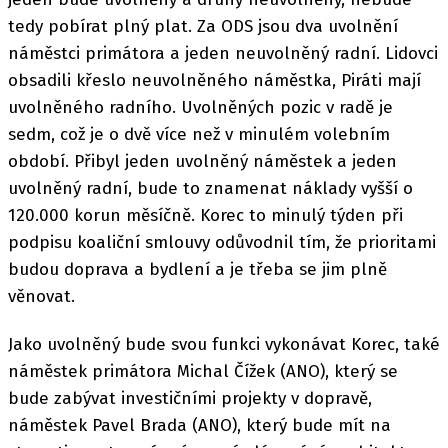
tedy pobírat plný plat. Za ODS jsou dva uvolnění
náměstci primátora a jeden neuvolněný radní. Lidovci
obsadili křeslo neuvolněného náměstka, Piráti mají
uvolněného radního. Uvolněných pozic v radě je
sedm, což je o dvě více než v minulém volebním
období. Přibyl jeden uvolněný náměstek a jeden
uvolněný radní, bude to znamenat náklady vyšší o
120.000 korun měsíčně. Korec to minulý týden při
podpisu koaliční smlouvy odůvodnil tím, že prioritami
budou doprava a bydlení a je třeba se jim plně
věnovat.
Jako uvolněný bude svou funkci vykonávat Korec, také
náměstek primátora Michal Čížek (ANO), který se
bude zabývat investičními projekty v dopravě,
náměstek Pavel Brada (ANO), který bude mít na