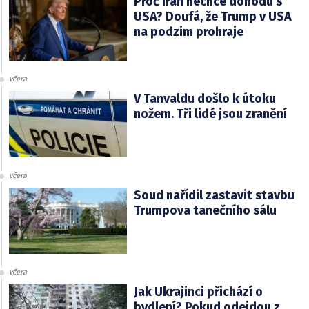
Proč Írán nechce dohodu s
USA? Doufá, že Trump v USA
na podzim prohraje
včera
V Tanvaldu došlo k útoku
nožem. Tři lidé jsou zranění
včera
Soud nařídil zastavit stavbu
Trumpova tanečního sálu
včera
Jak Ukrajinci přichází o
bydlení? Pokud odejdou z