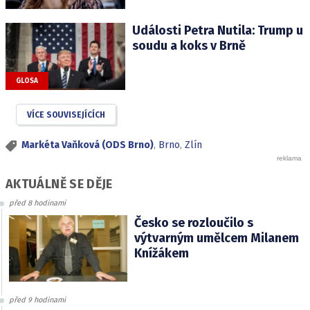
Události Petra Nutila: Trump u
soudu a koks v Brně
GLOSA
VÍCE SOUVISEJÍCÍCH
Markéta Vaňková (ODS Brno)
,
Brno
,
Zlín
AKTUÁLNĚ SE DĚJE
před 8 hodinami
Česko se rozloučilo s
výtvarným umělcem Milanem
Knížákem
před 9 hodinami