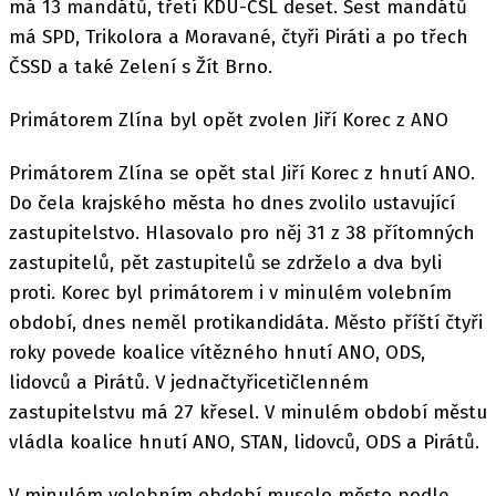
má 13 mandátů, třetí KDU-ČSL deset. Šest mandátů
má SPD, Trikolora a Moravané, čtyři Piráti a po třech
ČSSD a také Zelení s Žít Brno.
Primátorem Zlína byl opět zvolen Jiří Korec z ANO
Primátorem Zlína se opět stal Jiří Korec z hnutí ANO.
Do čela krajského města ho dnes zvolilo ustavující
zastupitelstvo. Hlasovalo pro něj 31 z 38 přítomných
zastupitelů, pět zastupitelů se zdrželo a dva byli
proti. Korec byl primátorem i v minulém volebním
období, dnes neměl protikandidáta. Město příští čtyři
roky povede koalice vítězného hnutí ANO, ODS,
lidovců a Pirátů. V jednačtyřicetičlenném
zastupitelstvu má 27 křesel. V minulém období městu
vládla koalice hnutí ANO, STAN, lidovců, ODS a Pirátů.
V minulém volebním období muselo město podle