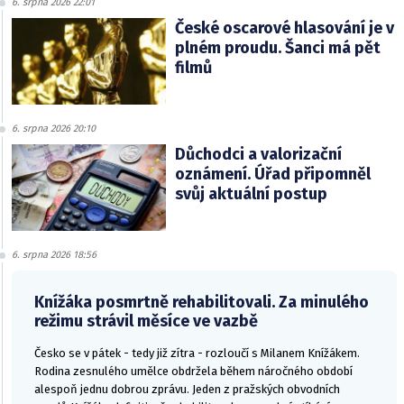
6. srpna 2026 22:01
České oscarové hlasování je v
plném proudu. Šanci má pět
filmů
6. srpna 2026 20:10
Důchodci a valorizační
oznámení. Úřad připomněl
svůj aktuální postup
6. srpna 2026 18:56
Knížáka posmrtně rehabilitovali. Za minulého
režimu strávil měsíce ve vazbě
Česko se v pátek - tedy již zítra - rozloučí s Milanem Knížákem.
Rodina zesnulého umělce obdržela během náročného období
alespoň jednu dobrou zprávu. Jeden z pražských obvodních