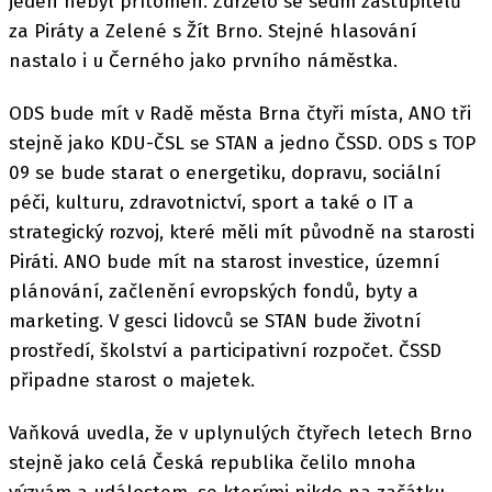
jeden nebyl přítomen. Zdrželo se sedm zastupitelů
za Piráty a Zelené s Žít Brno. Stejné hlasování
nastalo i u Černého jako prvního náměstka.
ODS bude mít v Radě města Brna čtyři místa, ANO tři
stejně jako KDU-ČSL se STAN a jedno ČSSD. ODS s TOP
09 se bude starat o energetiku, dopravu, sociální
péči, kulturu, zdravotnictví, sport a také o IT a
strategický rozvoj, které měli mít původně na starosti
Piráti. ANO bude mít na starost investice, územní
plánování, začlenění evropských fondů, byty a
marketing. V gesci lidovců se STAN bude životní
prostředí, školství a participativní rozpočet. ČSSD
připadne starost o majetek.
Vaňková uvedla, že v uplynulých čtyřech letech Brno
stejně jako celá Česká republika čelilo mnoha