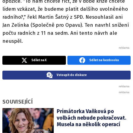
opozice. "To nám chcete říct, že v době krize chcete
lidem vzkázat, že budeme platit dalšího uvolněného
radního?," řekl Martin Šatný z SPD. Nesouhlasil ani
Jan Zelinka (Společně pro Opavu). Ten navrhl snížení
počtu radních z 11 na sedm. Ani tento návrh ale
neuspěl.
Sdílet na X
Sdílet na Facebooku
Vstoupit do diskuze
SOUVISEJÍCÍ
Primátorka Vaňková po
volbách nebude pokračovat.
Musela na několik operací