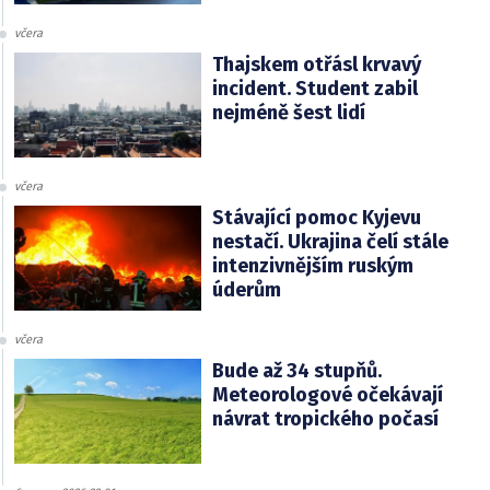
včera
Thajskem otřásl krvavý
incident. Student zabil
nejméně šest lidí
včera
Stávající pomoc Kyjevu
nestačí. Ukrajina čelí stále
intenzivnějším ruským
úderům
včera
Bude až 34 stupňů.
Meteorologové očekávají
návrat tropického počasí