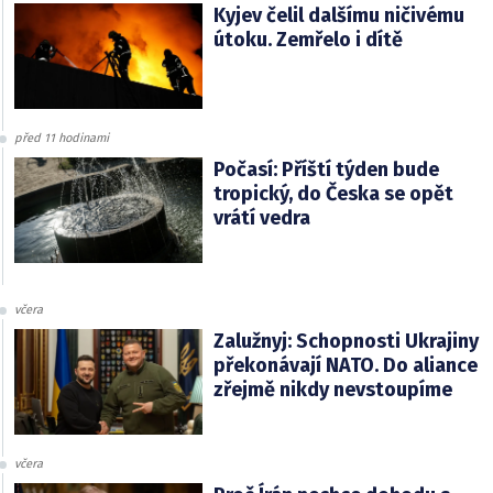
Kyjev čelil dalšímu ničivému
útoku. Zemřelo i dítě
před 11 hodinami
Počasí: Příští týden bude
tropický, do Česka se opět
vrátí vedra
včera
Zalužnyj: Schopnosti Ukrajiny
překonávají NATO. Do aliance
zřejmě nikdy nevstoupíme
včera