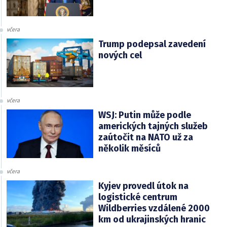
včera
Trump podepsal zavedení
nových cel
včera
WSJ: Putin může podle
amerických tajných služeb
zaútočit na NATO už za
několik měsíců
včera
Kyjev provedl útok na
logistické centrum
Wildberries vzdálené 2000
km od ukrajinských hranic