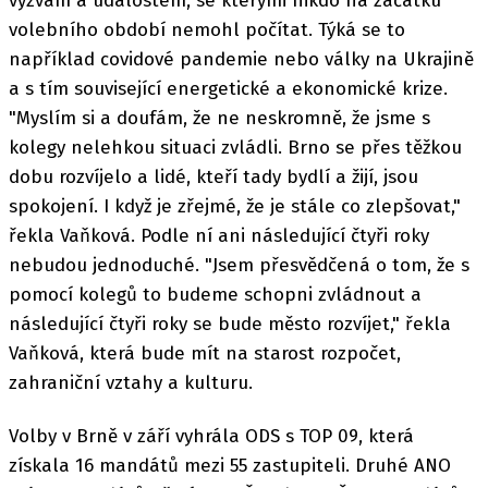
výzvám a událostem, se kterými nikdo na začátku
volebního období nemohl počítat. Týká se to
například covidové pandemie nebo války na Ukrajině
a s tím související energetické a ekonomické krize.
"Myslím si a doufám, že ne neskromně, že jsme s
kolegy nelehkou situaci zvládli. Brno se přes těžkou
dobu rozvíjelo a lidé, kteří tady bydlí a žijí, jsou
spokojení. I když je zřejmé, že je stále co zlepšovat,"
řekla Vaňková. Podle ní ani následující čtyři roky
nebudou jednoduché. "Jsem přesvědčená o tom, že s
pomocí kolegů to budeme schopni zvládnout a
následující čtyři roky se bude město rozvíjet," řekla
Vaňková, která bude mít na starost rozpočet,
zahraniční vztahy a kulturu.
Volby v Brně v září vyhrála ODS s TOP 09, která
získala 16 mandátů mezi 55 zastupiteli. Druhé ANO