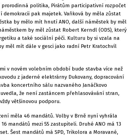
 a prorodinná politika, Pirátům participativní rozpočet
ální demokracii pak majetek. Vaňková by měla zůstat
stka by mělo mít hnutí ANO, další náměstek by měl
náměstkem by měl zůstat Robert Kerndl (ODS), který
getiku a také sociální péči. Kulturu by si vzala na
y měl mít dále v gesci jako radní Petr Kratochvíl
tami v novém volebním období bude stavba více než
rkovodu z jaderné elektrárny Dukovany, dopracování
avba koncertního sálu nazvaného Janáčkovo
 uvedla, že není zastáncem přehlasovávání stran,
t vždy většinovou podporu.
zení měla 46 mandátů. Volby v Brně nyní vyhrála
a 16 mandátů mezi 55 zastupiteli. Druhé ANO má 13
set. Šest mandátů má SPD, Trikolora a Moravané,