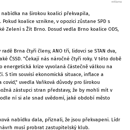
nabídka na širokou koalici překvapila,
jí. Pokud koalice vznikne, v opozici zůstane SPD s
ké Zelení s Žít Brno. Dosud vedla Brno koalice ODS,
radě Brna čtyři členy, ANO tři, lidovci se STAN dva,
aké ČSSD. "Čekají nás náročné čtyři roky. V této době
o energetická krize vyvolaná částečně válkou na
í. S tím souvisí ekonomická situace, inflace a
covid," uvedla Vaňková důvody pro širokou
možná zástupci stran představy, že by mohli mít v
 podle ní si ale snad uvědomí, jaké období město
ová nabídku dala, přiznali, že jsou překvapeni. Lídr
návrh musí probrat zastupitelský klub.