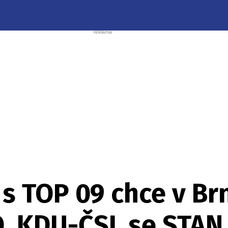
s TOP 09 chce v Br
O, KDU-ČSL se STAN, 