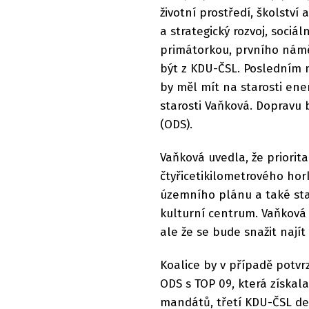
životní prostředí, školství
a strategický rozvoj, soci
primátorkou, prvního námě
být z KDU-ČSL. Posledním 
by měl mít na starosti ener
starosti Vaňková. Dopravu b
(ODS).
Vaňková uvedla, že priori
čtyřicetikilometrového ho
územního plánu a také st
kulturní centrum. Vaňková
ale že se bude snažit nají
Koalice by v případě potvr
ODS s TOP 09, která získal
mandátů, třetí KDU-ČSL de