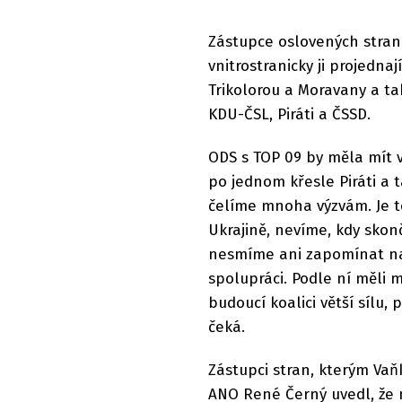
Zástupce oslovených stran 
vnitrostranicky ji projedna
Trikolorou a Moravany a ta
KDU-ČSL, Piráti a ČSSD.
ODS s TOP 09 by měla mít v 
po jednom křesle Piráti a t
čelíme mnoha výzvám. Je t
Ukrajině, nevíme, kdy skonč
nesmíme ani zapomínat na 
spolupráci. Podle ní měli 
budoucí koalici větší sílu,
čeká.
Zástupci stran, kterým Vaňk
ANO René Černý uvedl, že 