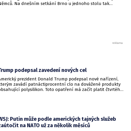
Němců. Na dnešním setkání Brno u jednoho stolu tak
nechyběl Bernd Posselt, akci si nenechali ujít ani
protestující.
Trump podepsal zavedení nových cel
Americký prezident Donald Trump podepsal nové nařízení,
kterým zavádí patnáctiprocentní clo na dovážené produkty
obsahující polysilikon. Toto opatření má začít platit čtvrtého
prosince a jeho hlavním úkolem je podpořit domácí
dodavatelské řetězce v oblasti mikročipů i solárních panelů.
WSJ: Putin může podle amerických tajných služeb
zaútočit na NATO už za několik měsíců