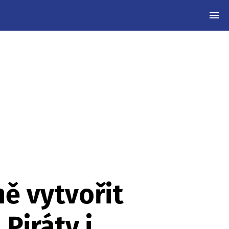
MEN
ně vytvořit
Piráty i