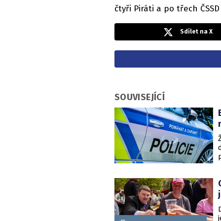
čtyři Piráti a po třech ČSSD
Sdílet na X
SOUVISEJÍCÍ