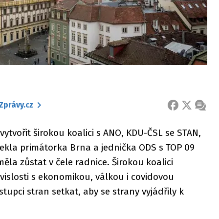
Zprávy.cz
FACEBOOK
X
ZPRÁ
vytvořit širokou koalici s ANO, KDU-ČSL se STAN,
řekla primátorka Brna a jednička ODS s TOP 09
la zůstat v čele radnice. Širokou koalici
islosti s ekonomikou, válkou i covidovou
tupci stran setkat, aby se strany vyjádřily k