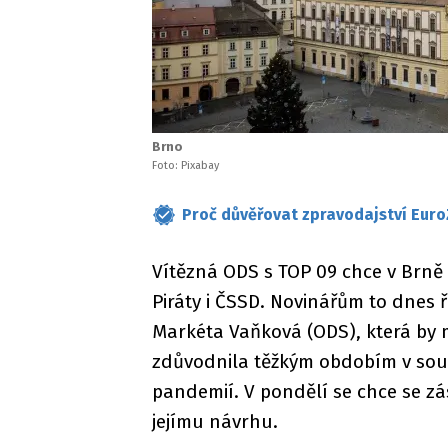
Brno
Foto: Pixabay
Proč důvěřovat zpravodajství Euro
Vítězná ODS s TOP 09 chce v Brně 
Piráty i ČSSD. Novinářům to dnes 
Markéta Vaňková (ODS), která by mě
zdůvodnila těžkým obdobím v souv
pandemií. V pondělí se chce se zás
jejímu návrhu.