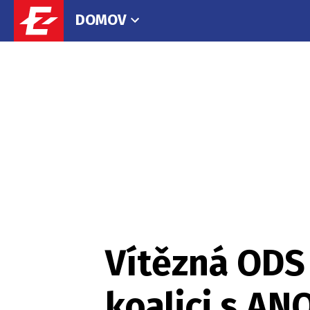
DOMOV
Vítězná ODS 
koalici s AN