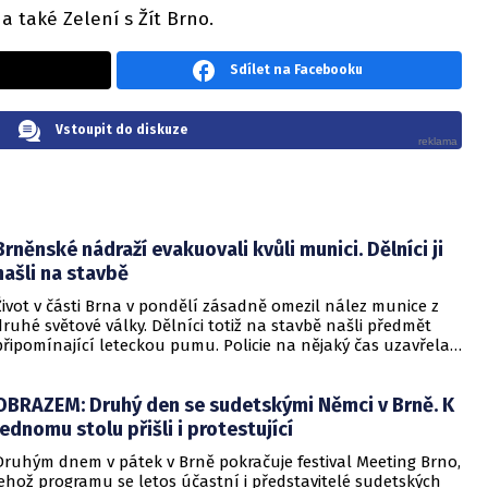
 a také Zelení s Žít Brno.
Sdílet na Facebooku
Vstoupit do diskuze
Brněnské nádraží evakuovali kvůli munici. Dělníci ji
našli na stavbě
Život v části Brna v pondělí zásadně omezil nález munice z
druhé světové války. Dělníci totiž na stavbě našli předmět
připomínající leteckou pumu. Policie na nějaký čas uzavřela
okolí místa nálezu, do akce musel pyrotechnik. Evakuace se
týkala i nádraží.
OBRAZEM: Druhý den se sudetskými Němci v Brně. K
jednomu stolu přišli i protestující
Druhým dnem v pátek v Brně pokračuje festival Meeting Brno,
jehož programu se letos účastní i představitelé sudetských