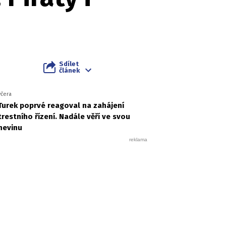
Sdílet
článek
včera
Turek poprvé reagoval na zahájení
trestního řízení. Nadále věří ve svou
nevinu