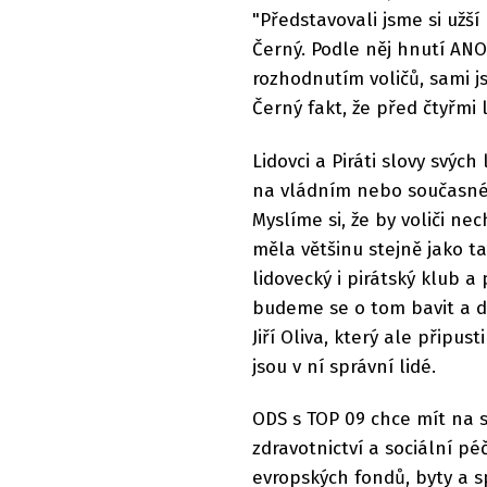
"Představovali jsme si užší
Černý. Podle něj hnutí ANO
rozhodnutím voličů, sami js
Černý fakt, že před čtyřmi 
Lidovci a Piráti slovy svýc
na vládním nebo současném
Myslíme si, že by voliči ne
měla většinu stejně jako t
lidovecký i pirátský klub a
budeme se o tom bavit a d
Jiří Oliva, který ale připus
jsou v ní správní lidé.
ODS s TOP 09 chce mít na st
zdravotnictví a sociální pé
evropských fondů, byty a 