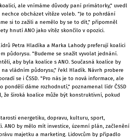
 koalici, ale vnímáme důvody paní primátorky," uvedl
 nechce obcházet vítěze voleb. "Je to pohrdání
me si to zažili a nemělo by se to dít," připomněl
lety hnutí ANO jako vítěz skončilo v opozici.
h lídrů Petra Hladíka a Marka Lahody preferují koalici
 půdorysu. "Budeme se snažit vyvolat jednání.
chtěli, aby byla koalice s ANO. Současná koalice by
a na vládním půdorysu," řekl Hladík. Návrh probere
 poradí se i ČSSD. "Pro nás je to nová informace, ale
o pondělí dáme rozhodnutí," poznamenal lídr ČSSD
til, že široká koalice může být konstruktivní, pokud
arosti energetiku, dopravu, kulturu, sport,
či. ANO by mělo mít investice, územní plán, začlenění
správu majetku a marketing. Lidovcům by připadlo