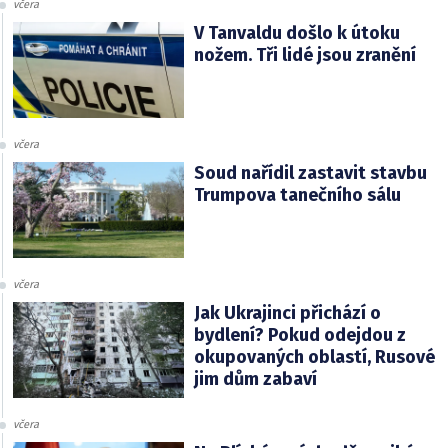
včera
V Tanvaldu došlo k útoku
nožem. Tři lidé jsou zranění
včera
Soud nařídil zastavit stavbu
Trumpova tanečního sálu
včera
Jak Ukrajinci přichází o
bydlení? Pokud odejdou z
okupovaných oblastí, Rusové
jim dům zabaví
včera