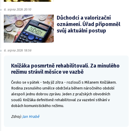
6. srpna 2026 20:10
Důchodci a valorizační
oznámení. Úřad připomněl
svůj aktuální postup
6. srpna 2026 18:56
Knížáka posmrtně rehabilitovali. Za minulého
režimu strávil měsíce ve vazbě
Česko se v pátek - tedy již zítra - rozloučí s Milanem Knížákem.
Rodina zesnulého umělce obdržela během náročného období
alespoň jednu dobrou zprávu. Jeden z pražských obvodních
soudů Knížáka definitivně rehabilitoval za vazební stíhání v
dobách komunistického režimu.
Zdroj:
Jan Hrabě