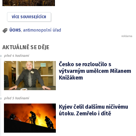
VÍCE SOUVISEJÍCÍCH
ÚOHS
,
antimonopolní úřad
AKTUÁLNĚ SE DĚJE
před 4 hodinami
Česko se rozloučilo s
výtvarným umělcem Milanem
Knížákem
před 5 hodinami
Kyjev čelil dalšímu ničivému
útoku. Zemřelo i dítě