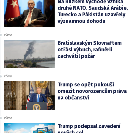
Na Blízkém východě vzniká
druhé NATO. Saudská Arábie,
Turecko a Pákistán uzavřely
významnou dohodu
včera
Bratislavským Slovnaftem
otřásl výbuch, rafinérii
zachvátil požár
včera
Trump se opět pokouší
omezit novorozencům práva
na občanství
včera
Trump podepsal zavedení
nových cel