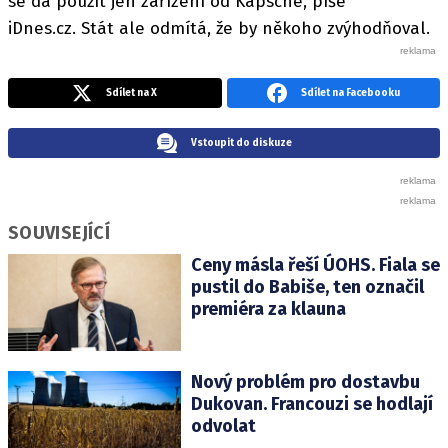
se dá použít jen zařízení od Kapsche, píše
iDnes.cz. Stát ale odmítá, že by někoho zvýhodňoval.
Sdílet na X
Sdílet na Facebooku
Vstoupit do diskuze
SOUVISEJÍCÍ
Ceny másla řeší ÚOHS. Fiala se
pustil do Babiše, ten označil
premiéra za klauna
Nový problém pro dostavbu
Dukovan. Francouzi se hodlají
odvolat