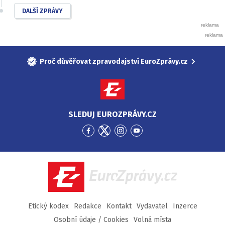
DALŠÍ ZPRÁVY
Proč důvěřovat zpravodajství EuroZprávy.cz
SLEDUJ EUROZPRÁVY.CZ
Přejít
Přejít
Přejít
Přejít
na
na
na
na
Facebook
Twitter
Instagram
YouTube
EuroZprávy.cz
Etický kodex
Redakce
Kontakt
Vydavatel
Inzerce
Osobní údaje / Cookies
Volná místa