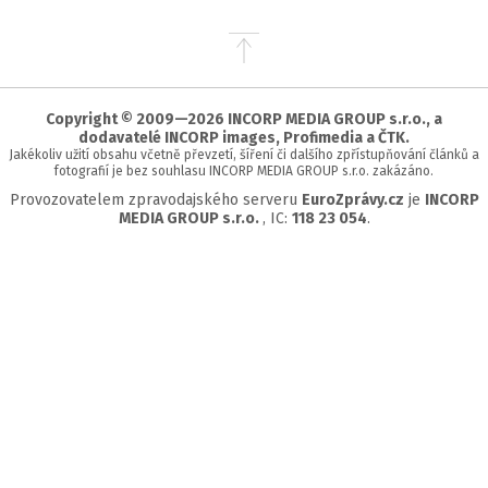
Přejít
na
začátek
stránky
Copyright © 2009—2026 INCORP MEDIA GROUP s.r.o., a
dodavatelé INCORP images, Profimedia a ČTK.
Jakékoliv užití obsahu včetně převzetí, šíření či dalšího zpřístupňování článků a
fotografií je bez souhlasu INCORP MEDIA GROUP s.r.o. zakázáno.
Provozovatelem zpravodajského serveru
EuroZprávy.cz
je
INCORP
MEDIA GROUP s.r.o.
, IC:
118 23 054
.