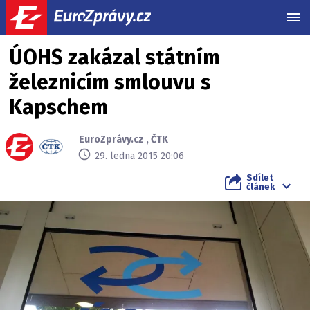
MEN
ÚOHS zakázal státním
železnicím smlouvu s
Kapschem
EuroZprávy.cz
,
ČTK
29. ledna 2015 20:06
Sdílet
článek