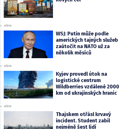
včera
WSJ: Putin může podle
amerických tajných služeb
zaútočit na NATO už za
několik měsíců
včera
Kyjev provedl útok na
logistické centrum
Wildberries vzdálené 2000
km od ukrajinských hranic
včera
Thajskem otřásl krvavý
incident. Student zabil
nejméně šest lidí