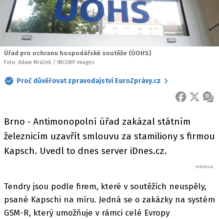
Úřad pro ochranu hospodářské soutěže (ÚOHS)
Foto: Adam Mráček / INCORP images
Proč důvěřovat zpravodajství EuroZprávy.cz
FACEBOOK
X
ZPR
Brno - Antimonopolní úřad zakázal státním
železnicím uzavřít smlouvu za stamiliony s firmou
Kapsch. Uvedl to dnes server iDnes.cz.
Tendry jsou podle firem, které v soutěžích neuspěly,
psané Kapschi na míru. Jedná se o zakázky na systém
GSM-R, který umožňuje v rámci celé Evropy