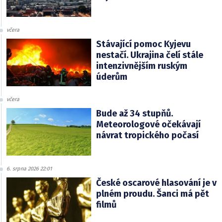
včera
Stávající pomoc Kyjevu
nestačí. Ukrajina čelí stále
intenzivnějším ruským
úderům
včera
Bude až 34 stupňů.
Meteorologové očekávají
návrat tropického počasí
6. srpna 2026 22:01
České oscarové hlasování je v
plném proudu. Šanci má pět
filmů