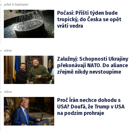
před 6 hodinami
Počasí: Příští týden bude
tropický, do Česka se opět
vrátí vedra
včera
Zalužnyj: Schopnosti Ukrajiny
překonávají NATO. Do aliance
zřejmě nikdy nevstoupíme
včera
Proč Írán nechce dohodu s
USA? Doufá, že Trump v USA
na podzim prohraje