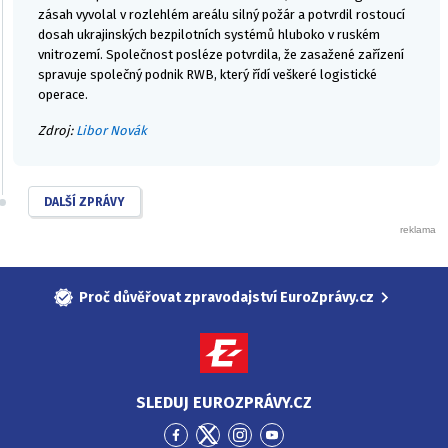
zásah vyvolal v rozlehlém areálu silný požár a potvrdil rostoucí
dosah ukrajinských bezpilotních systémů hluboko v ruském
vnitrozemí. Společnost posléze potvrdila, že zasažené zařízení
spravuje společný podnik RWB, který řídí veškeré logistické
operace.
Zdroj:
Libor Novák
DALŠÍ ZPRÁVY
Proč důvěřovat zpravodajství EuroZprávy.cz
SLEDUJ EUROZPRÁVY.CZ
Přejít
Přejít
Přejít
Přejít