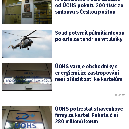
od ÚOHS pokutu 200 tisíc za
smlouvu s Českou poštou
Soud potvrdil půlmiliardovou
pokutu za tendr na vrtulníky
ÚOHS varuje obchodníky s
energiemi, že zastropování
není příležitostí ke kartelům
ÚOHS potrestal stravenkové
firmy za kartel. Pokuta činí
280 milionů korun