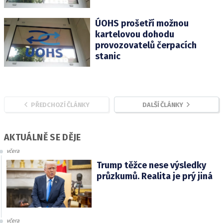
ÚOHS prošetří možnou
kartelovou dohodu
provozovatelů čerpacích
stanic
PŘEDCHOZÍ ČLÁNKY
DALŠÍ ČLÁNKY
AKTUÁLNĚ SE DĚJE
včera
Trump těžce nese výsledky
průzkumů. Realita je prý jiná
včera