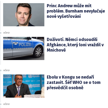
Princ Andrew může mít
problém. Burnham nevylučuje
nové vyšetřování
včera
Doživotí. Němci odsoudili
Afghánce, který loni vraždil v
Mnichově
včera
Ebolu v Kongu se nedaří
zastavit. Šéf WHO se o tom
přesvědčil osobně
včera