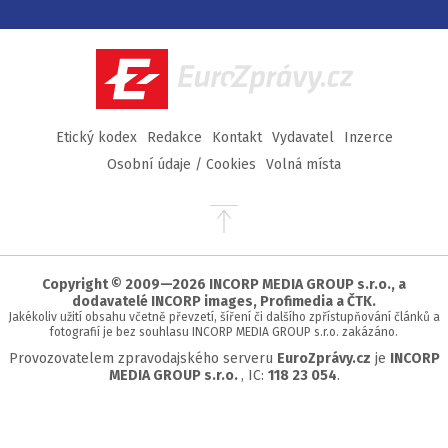
na
na
na
na
Facebook
Twitter
Instagram
YouTube
EuroZprávy.cz
Etický kodex
Redakce
Kontakt
Vydavatel
Inzerce
Osobní údaje / Cookies
Volná místa
Přejít
na
začátek
stránky
Copyright © 2009—2026 INCORP MEDIA GROUP s.r.o., a
dodavatelé INCORP images, Profimedia a ČTK.
Jakékoliv užití obsahu včetně převzetí, šíření či dalšího zpřístupňování článků a
fotografií je bez souhlasu INCORP MEDIA GROUP s.r.o. zakázáno.
Provozovatelem zpravodajského serveru
EuroZprávy.cz
je
INCORP
MEDIA GROUP s.r.o.
, IC:
118 23 054
.