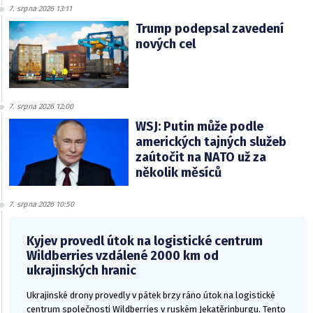
7. srpna 2026 13:11
Trump podepsal zavedení
nových cel
7. srpna 2026 12:00
WSJ: Putin může podle
amerických tajných služeb
zaútočit na NATO už za
několik měsíců
7. srpna 2026 10:50
Kyjev provedl útok na logistické centrum
Wildberries vzdálené 2000 km od
ukrajinských hranic
Ukrajinské drony provedly v pátek brzy ráno útok na logistické
centrum společnosti Wildberries v ruském Jekatěrinburgu. Tento