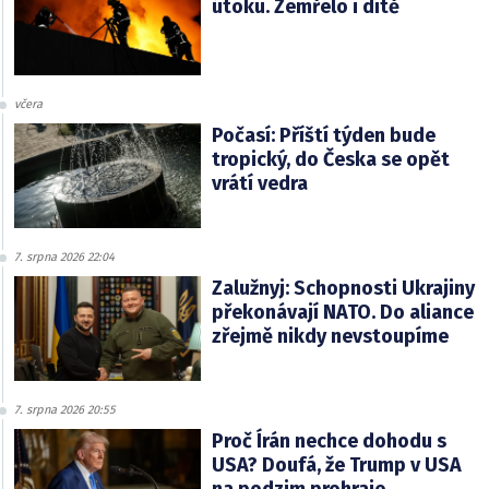
útoku. Zemřelo i dítě
včera
Počasí: Příští týden bude
tropický, do Česka se opět
vrátí vedra
7. srpna 2026 22:04
Zalužnyj: Schopnosti Ukrajiny
překonávají NATO. Do aliance
zřejmě nikdy nevstoupíme
7. srpna 2026 20:55
Proč Írán nechce dohodu s
USA? Doufá, že Trump v USA