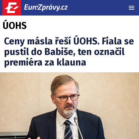
MEN
ÚOHS
Ceny másla řeší ÚOHS. Fiala se
pustil do Babiše, ten označil
premiéra za klauna