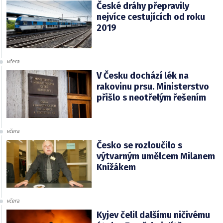
České dráhy přepravily
nejvíce cestujících od roku
2019
včera
V Česku dochází lék na
rakovinu prsu. Ministerstvo
přišlo s neotřelým řešením
včera
Česko se rozloučilo s
výtvarným umělcem Milanem
Knížákem
včera
Kyjev čelil dalšímu ničivému