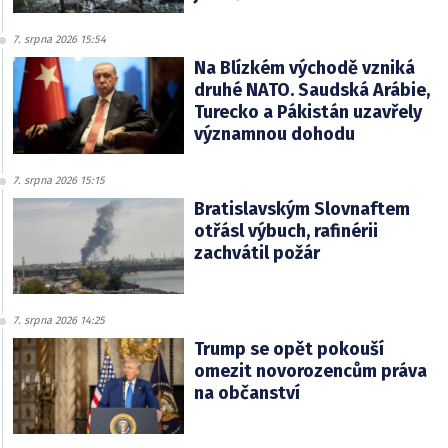
7. srpna 2026 15:54
Na Blízkém východě vzniká
druhé NATO. Saudská Arábie,
Turecko a Pákistán uzavřely
významnou dohodu
7. srpna 2026 15:15
Bratislavským Slovnaftem
otřásl výbuch, rafinérii
zachvátil požár
7. srpna 2026 14:25
Trump se opět pokouší
omezit novorozencům práva
na občanství