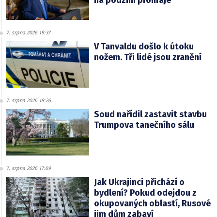
na podzim prohraje
7. srpna 2026 19:37
V Tanvaldu došlo k útoku
nožem. Tři lidé jsou zranění
7. srpna 2026 18:26
Soud nařídil zastavit stavbu
Trumpova tanečního sálu
7. srpna 2026 17:09
Jak Ukrajinci přichází o
bydlení? Pokud odejdou z
okupovaných oblastí, Rusové
jim dům zabaví