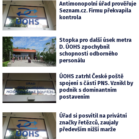
Antimonopolní úřad prověřuje
Seznam.cz. Firmu překvapila
kontrola
Stopka pro další úsek metra
D. ÚOHS zpochybnil
schopnosti odborného
personálu
ÚOHS zatrhl České poště
spojení s částí PNS. Vznikl by
podnik s dominantním
postavením
Úřad si posvítil na privátní
značky řetězců, zaujaly
především nižší marže