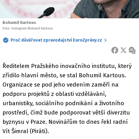
Bohumil Kartous
Foto: Instagram Bohumil Kartous
Proč důvěřovat zpravodajství EuroZprávy.cz
FACEBOOK
X
ZPR
Ředitelem Pražského inovačního institutu, který
zřídilo hlavní město, se stal Bohumil Kartous.
Organizace se pod jeho vedením zaměří na
podporu projektů z oblasti vzdělávání,
urbanistiky, sociálního podnikání a životního
prostředí, čímž bude podporovat větší diverzitu
byznysu v Praze. Novinářům to dnes řekl radní
Vít Šimral (Piráti).