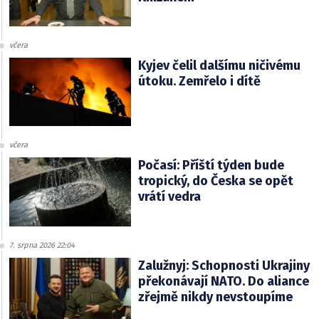
včera
Kyjev čelil dalšímu ničivému
útoku. Zemřelo i dítě
včera
Počasí: Příští týden bude
tropický, do Česka se opět
vrátí vedra
7. srpna 2026 22:04
Zalužnyj: Schopnosti Ukrajiny
překonávají NATO. Do aliance
zřejmě nikdy nevstoupíme