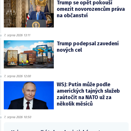
Trump se opět pokouší
omezit novorozencům práva
na občanství
7. srpna 2026 13:11
Trump podepsal zavedení
nových cel
7. srpna 2026 12:00
WSJ: Putin může podle
amerických tajných služeb
zaútočit na NATO už za
několik měsíců
7. srpna 2026 10:50