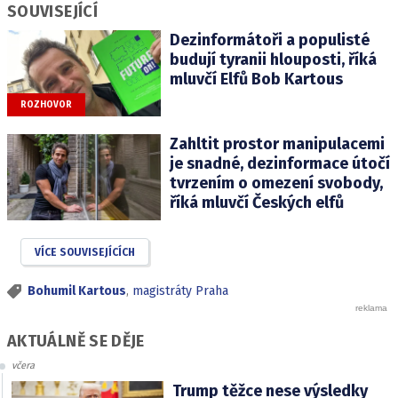
SOUVISEJÍCÍ
Dezinformátoři a populisté
budují tyranii hlouposti, říká
mluvčí Elfů Bob Kartous
ROZHOVOR
Zahltit prostor manipulacemi
je snadné, dezinformace útočí
tvrzením o omezení svobody,
říká mluvčí Českých elfů
VÍCE SOUVISEJÍCÍCH
Bohumil Kartous
,
magistráty Praha
AKTUÁLNĚ SE DĚJE
včera
Trump těžce nese výsledky