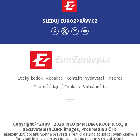
SLEDUJ EUROZPRÁVY.CZ
Přejít
Přejít
Přejít
Přejít
na
na
na
na
Facebook
Twitter
Instagram
YouTube
EuroZprávy.cz
Etický kodex
Redakce
Kontakt
Vydavatel
Inzerce
Osobní údaje / Cookies
Volná místa
Přejít
na
začátek
stránky
Copyright © 2009—2026 INCORP MEDIA GROUP s.r.o., a
dodavatelé INCORP images, Profimedia a ČTK.
Jakékoliv užití obsahu včetně převzetí, šíření či dalšího zpřístupňování článků a
fotografií je bez souhlasu INCORP MEDIA GROUP s.r.o. zakázáno.