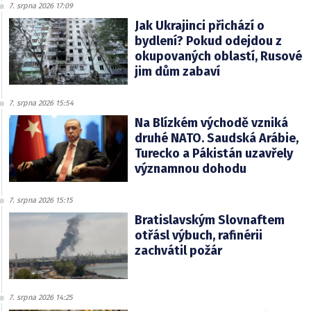
7. srpna 2026 17:09
Jak Ukrajinci přichází o
bydlení? Pokud odejdou z
okupovaných oblastí, Rusové
jim dům zabaví
7. srpna 2026 15:54
Na Blízkém východě vzniká
druhé NATO. Saudská Arábie,
Turecko a Pákistán uzavřely
významnou dohodu
7. srpna 2026 15:15
Bratislavským Slovnaftem
otřásl výbuch, rafinérii
zachvátil požár
7. srpna 2026 14:25