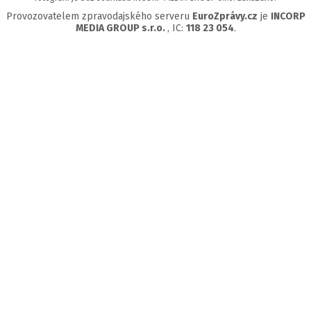
Provozovatelem zpravodajského serveru
EuroZprávy.cz
je
INCORP
MEDIA GROUP s.r.o.
, IC:
118 23 054
.