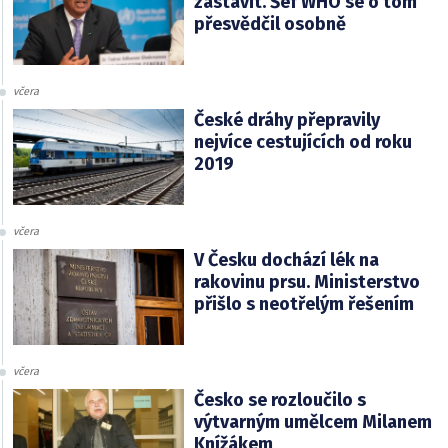
zastavit. Šéf WHO se o tom
přesvědčil osobně
včera
České dráhy přepravily
nejvíce cestujících od roku
2019
včera
V Česku dochází lék na
rakovinu prsu. Ministerstvo
přišlo s neotřelým řešením
včera
Česko se rozloučilo s
výtvarným umělcem Milanem
Knížákem