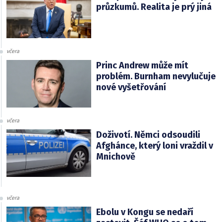
průzkumů. Realita je prý jiná
včera
Princ Andrew může mít
problém. Burnham nevylučuje
nové vyšetřování
včera
Doživotí. Němci odsoudili
Afghánce, který loni vraždil v
Mnichově
včera
Ebolu v Kongu se nedaří