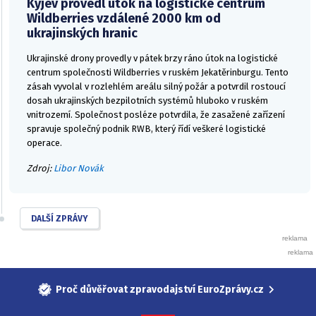
Kyjev provedl útok na logistické centrum
Wildberries vzdálené 2000 km od
ukrajinských hranic
Ukrajinské drony provedly v pátek brzy ráno útok na logistické
centrum společnosti Wildberries v ruském Jekatěrinburgu. Tento
zásah vyvolal v rozlehlém areálu silný požár a potvrdil rostoucí
dosah ukrajinských bezpilotních systémů hluboko v ruském
vnitrozemí. Společnost posléze potvrdila, že zasažené zařízení
spravuje společný podnik RWB, který řídí veškeré logistické
operace.
Zdroj:
Libor Novák
DALŠÍ ZPRÁVY
Proč důvěřovat zpravodajství EuroZprávy.cz