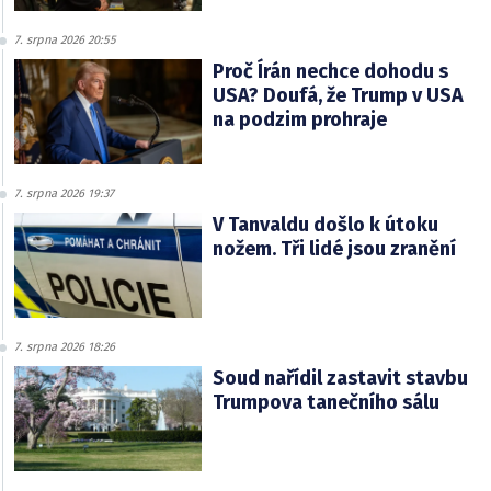
7. srpna 2026 20:55
Proč Írán nechce dohodu s
USA? Doufá, že Trump v USA
na podzim prohraje
7. srpna 2026 19:37
V Tanvaldu došlo k útoku
nožem. Tři lidé jsou zranění
7. srpna 2026 18:26
Soud nařídil zastavit stavbu
Trumpova tanečního sálu