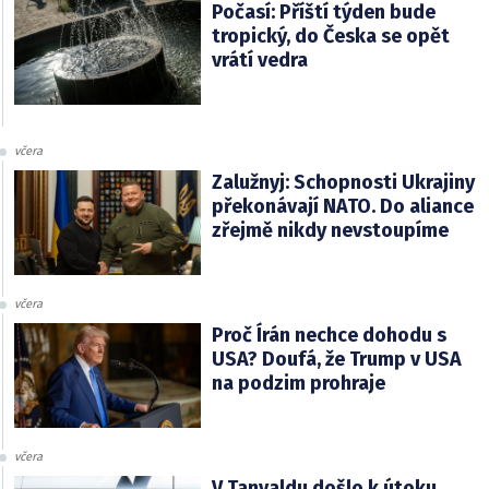
Počasí: Příští týden bude
tropický, do Česka se opět
vrátí vedra
včera
Zalužnyj: Schopnosti Ukrajiny
překonávají NATO. Do aliance
zřejmě nikdy nevstoupíme
včera
Proč Írán nechce dohodu s
USA? Doufá, že Trump v USA
na podzim prohraje
včera
V Tanvaldu došlo k útoku