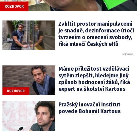
ROZHOVOR
Zahltit prostor manipulacemi
je snadné, dezinformace útočí
tvrzením o omezení svobody,
říká mluvčí Českých elfů
Máme příležitost vzdělávací
sytém zlepšit, hledejme jiný
způsob hodnocení žáků, říká
expert na školství Kartous
ROZHOVOR
Pražský inovační institut
povede Bohumil Kartous