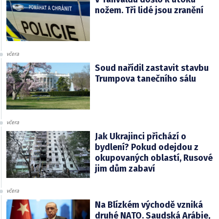
nožem. Tři lidé jsou zranění
včera
Soud nařídil zastavit stavbu
Trumpova tanečního sálu
včera
Jak Ukrajinci přichází o
bydlení? Pokud odejdou z
okupovaných oblastí, Rusové
jim dům zabaví
včera
Na Blízkém východě vzniká
druhé NATO. Saudská Arábie,