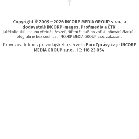
na
začátek
stránky
Copyright © 2009—2026 INCORP MEDIA GROUP s.r.o., a
dodavatelé INCORP images, Profimedia a ČTK.
Jakékoliv užití obsahu včetně převzetí, šíření či dalšího zpřístupňování článků a
fotografií je bez souhlasu INCORP MEDIA GROUP s.r.o. zakázáno.
Provozovatelem zpravodajského serveru
EuroZprávy.cz
je
INCORP
MEDIA GROUP s.r.o.
, IC:
118 23 054
.