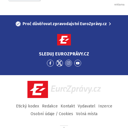
Proč důvěřovat zpravodajství EuroZprávy.cz
SLEDUJ EUROZPRÁVY.CZ
Přejít
Přejít
Přejít
Přejít
na
na
na
na
Facebook
Twitter
Instagram
YouTube
EuroZprávy.cz
Etický kodex
Redakce
Kontakt
Vydavatel
Inzerce
Osobní údaje / Cookies
Volná místa
Přejít