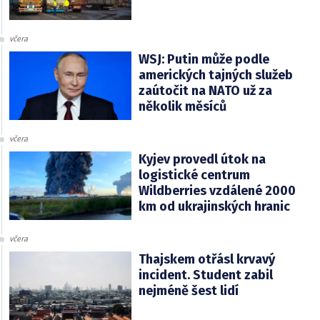
včera
WSJ: Putin může podle
amerických tajných služeb
zaútočit na NATO už za
několik měsíců
včera
Kyjev provedl útok na
logistické centrum
Wildberries vzdálené 2000
km od ukrajinských hranic
včera
Thajskem otřásl krvavý
incident. Student zabil
nejméně šest lidí