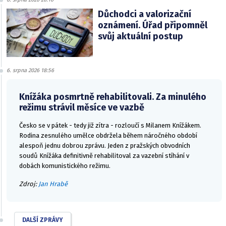
Důchodci a valorizační
oznámení. Úřad připomněl
svůj aktuální postup
6. srpna 2026 18:56
Knížáka posmrtně rehabilitovali. Za minulého
režimu strávil měsíce ve vazbě
Česko se v pátek - tedy již zítra - rozloučí s Milanem Knížákem.
Rodina zesnulého umělce obdržela během náročného období
alespoň jednu dobrou zprávu. Jeden z pražských obvodních
soudů Knížáka definitivně rehabilitoval za vazební stíhání v
dobách komunistického režimu.
Zdroj:
Jan Hrabě
DALŠÍ ZPRÁVY