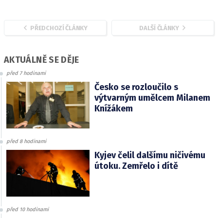
PŘEDCHOZÍ ČLÁNKY
DALŠÍ ČLÁNKY
AKTUÁLNĚ SE DĚJE
před 7 hodinami
Česko se rozloučilo s
výtvarným umělcem Milanem
Knížákem
před 8 hodinami
Kyjev čelil dalšímu ničivému
útoku. Zemřelo i dítě
před 10 hodinami