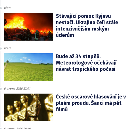
včera
Stávající pomoc Kyjevu
nestačí. Ukrajina čelí stále
intenzivnějším ruským
úderům
včera
Bude až 34 stupňů.
Meteorologové očekávají
návrat tropického počasí
6. srpna 2026 22:01
České oscarové hlasování je v
plném proudu. Šanci má pět
filmů
6. srpna 2026 20:10