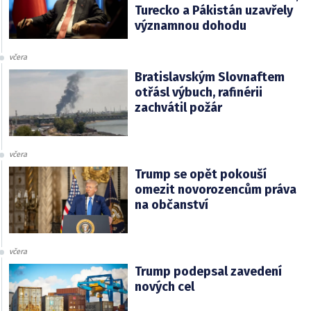
Turecko a Pákistán uzavřely
významnou dohodu
včera
Bratislavským Slovnaftem
otřásl výbuch, rafinérii
zachvátil požár
včera
Trump se opět pokouší
omezit novorozencům práva
na občanství
včera
Trump podepsal zavedení
nových cel