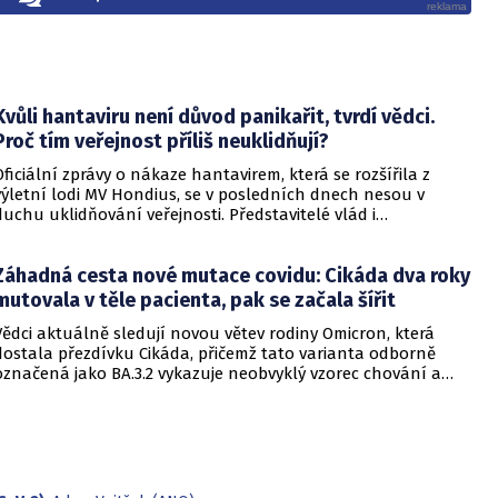
Kvůli hantaviru není důvod panikařit, tvrdí vědci.
Proč tím veřejnost příliš neuklidňují?
Oficiální zprávy o nákaze hantavirem, která se rozšířila z
výletní lodi MV Hondius, se v posledních dnech nesou v
duchu uklidňování veřejnosti. Představitelé vlád i
zdravotnických organizací opakovaně zdůrazňují, že situace
je pod kontrolou a není důvod k panice. Někteří odborníci
Záhadná cesta nové mutace covidu: Cikáda dva roky
však podle CNN varují, že příliš sebevědomá rétorika, kterou
označují za úmyslné šíření klidu, může mít opačný účinek a
mutovala v těle pacienta, pak se začala šířit
prohloubit úzkost ve společnosti, která má stále v živé paměti
Vědci aktuálně sledují novou větev rodiny Omicron, která
pandemii covidu-19.
dostala přezdívku Cikáda, přičemž tato varianta odborně
označená jako BA.3.2 vykazuje neobvyklý vzorec chování a
zdá se, že se zaměřuje především na děti. Přestože virus
neustále mutuje, odborníci uklidňují, že tato verze
nezpůsobuje těžší průběh onemocnění u dětí ani u
dospělých. Její přezdívka vychází z vlastností hmyzu, který se
dokáže na dlouhou dobu stáhnout do ústraní a poté se
nečekaně vynořit po letech strávených pod zemí.