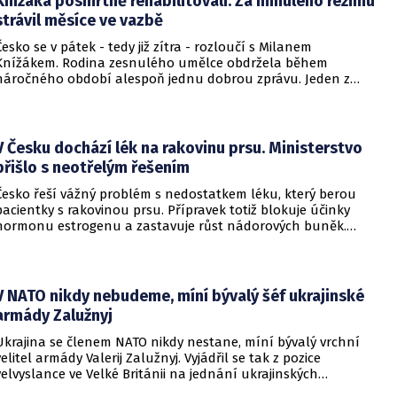
Knížáka posmrtně rehabilitovali. Za minulého režimu
strávil měsíce ve vazbě
Česko se v pátek - tedy již zítra - rozloučí s Milanem
Knížákem. Rodina zesnulého umělce obdržela během
náročného období alespoň jednu dobrou zprávu. Jeden z
pražských obvodních soudů Knížáka definitivně rehabilitoval
za vazební stíhání v dobách komunistického režimu.
V Česku dochází lék na rakovinu prsu. Ministerstvo
přišlo s neotřelým řešením
Česko řeší vážný problém s nedostatkem léku, který berou
pacientky s rakovinou prsu. Přípravek totiž blokuje účinky
hormonu estrogenu a zastavuje růst nádorových buněk.
Pomoci má zvláštní léčebný program, který připravilo
ministerstvo zdravotnictví.
V NATO nikdy nebudeme, míní bývalý šéf ukrajinské
armády Zalužnyj
Ukrajina se členem NATO nikdy nestane, míní bývalý vrchní
velitel armády Valerij Zalužnyj. Vyjádřil se tak z pozice
velvyslance ve Velké Británii na jednání ukrajinských
diplomatů v Kyjevě. Představitele své země nabádal k tomu,