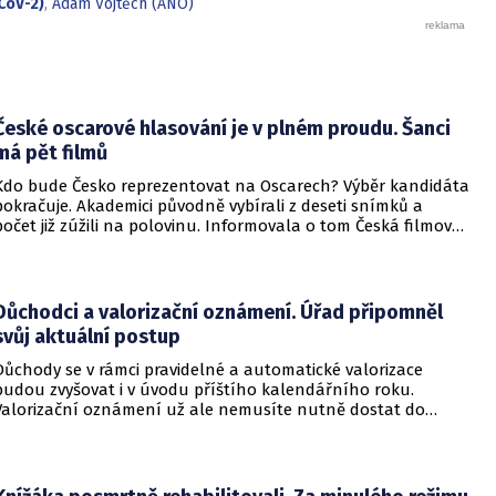
CoV-2)
,
Adam Vojtěch (ANO)
České oscarové hlasování je v plném proudu. Šanci
má pět filmů
Kdo bude Česko reprezentovat na Oscarech? Výběr kandidáta
pokračuje. Akademici původně vybírali z deseti snímků a
počet již zúžili na polovinu. Informovala o tom Česká filmová
a televizní akademie.
Důchodci a valorizační oznámení. Úřad připomněl
svůj aktuální postup
Důchody se v rámci pravidelné a automatické valorizace
budou zvyšovat i v úvodu příštího kalendářního roku.
Valorizační oznámení už ale nemusíte nutně dostat do
schránky. Pokud ho člověk chce mít na papíře, může si o něj
požádat.