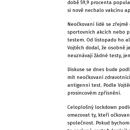
době 59,9 procenta populac
si nově nechalo vakcínu apl
Neočkovaní lidé se zřejmě 
sportovních akcích nebo p
testem. Od listopadu ho al
Vojtěch dodal, že osobně 
neuznávají žádné testy, j
Diskuse se dnes bude podle
mít neočkovaní zdravotníc
antigenní test. Podle Vojt
prosincovém zpřísnění.
Celoplošný lockdown podle
omezovat ty, kteří očkovaní
společnost. Pokud bychom 