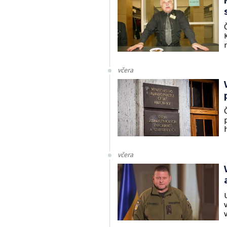
včera
včera