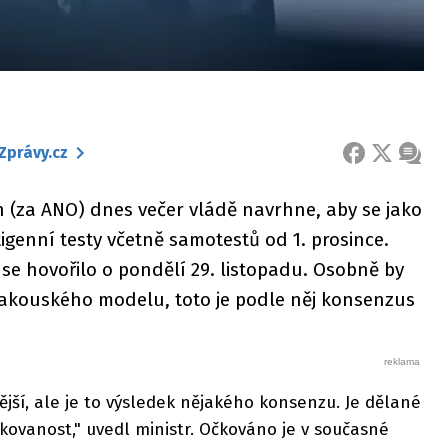
Zprávy.cz
FACEBOOK
X
ZPRÁ
h (za ANO) dnes večer vládě navrhne, aby se jako
igenní testy včetně samotestů od 1. prosince.
se hovořilo o pondělí 29. listopadu. Osobně by
 rakouského modelu, toto je podle něj konsenzus
jší, ale je to výsledek nějakého konsenzu. Je dělané
čkovanost," uvedl ministr. Očkováno je v současné