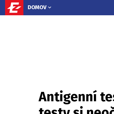
DOMOV
Antigenní t
testy si neo