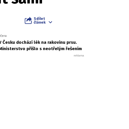
Sdílet
článek
včera
V Česku dochází lék na rakovinu prsu.
Ministerstvo přišlo s neotřelým řešením