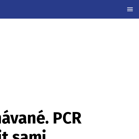
MEN
návané. PCR
it sami