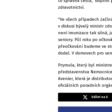
to správná cesta," doplni
zdravotnictví.
"Ve všech případech začíná
v diskusi bývalý ministr z
není imunizace tak silná, 
seniory. Půl roku po očková
přeočkování budeme ve ste
dodal. V domovech pro seni
Prymula, který byl ministre
představenstva Nemocnice 
Avenier, která je distribut
oficiálních poradních orgán
Sdílet na X