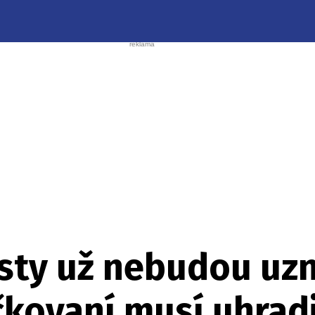
esty už nebudou uz
čkovaní musí uhrad