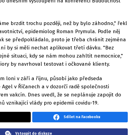
l po dnešním vystoupení na konferenci Budoucnost
me brzdit trochu později, než by bylo záhodno," řekl
dravotnictví, epidemiolog Roman Prymula. Podle něj
jak se předpokládalo, proto je třeba chránit zejména
ní by si měli nechat aplikovat třetí dávku. "Bez
jné situaci, kdy se nám mohou zahltit nemocnice,"
ory by navrhoval testovat i očkované klienty.
m loni v září a říjnu, působí jako předseda
Agel v Říčanech a v dozorčí radě společnosti
orem vakcín. Dnes uvedl, že se neplánuje zapojit do
ů vznikající vlády pro epidemii covidu-19.
Sdílet na Facebooku
Vstoupit do diskuze