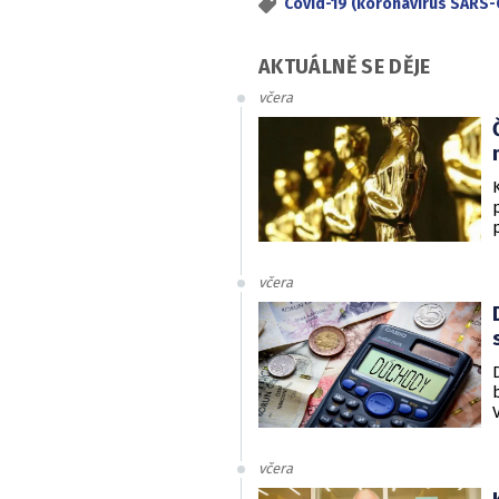
Covid-19 (koronavirus SARS-
AKTUÁLNĚ SE DĚJE
včera
včera
včera