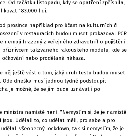
e. Od začátku listopadu, kdy se opatření zpřísnila,
ikovat 183.000 lidí.
od prosince například pro účast na kulturních či
osezení v restauracích budou muset prokazoval PCR
e nemají hrazený z veřejného zdravotního pojištění.
je příznivcem takzvaného rakouského modelu, kde se
en očkování nebo prodělaná nákaza.
 něj ještě vést o tom, jaký druh testu budou muset
i. Ode dneška musí jednou týdně podstoupit
ěcha je možné, že se jim bude uznávat i po
 ministra namístě není. "Nemyslím si, že je namístě
 jsou. Udělali to, co udělat měli, pro sebe a pro
udělali všeobecný lockdown, tak si nemyslím, že je