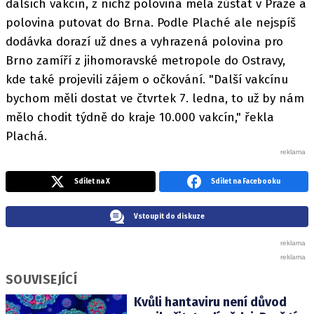
dalších vakcín, z nichž polovina měla zůstat v Praze a
polovina putovat do Brna. Podle Plaché ale nejspíš
dodávka dorazí už dnes a vyhrazená polovina pro
Brno zamíří z jihomoravské metropole do Ostravy,
kde také projevili zájem o očkování. "Další vakcínu
bychom měli dostat ve čtvrtek 7. ledna, to už by nám
mělo chodit týdně do kraje 10.000 vakcín," řekla
Plachá.
Sdílet na X
Sdílet na Facebooku
Vstoupit do diskuze
SOUVISEJÍCÍ
Kvůli hantaviru není důvod