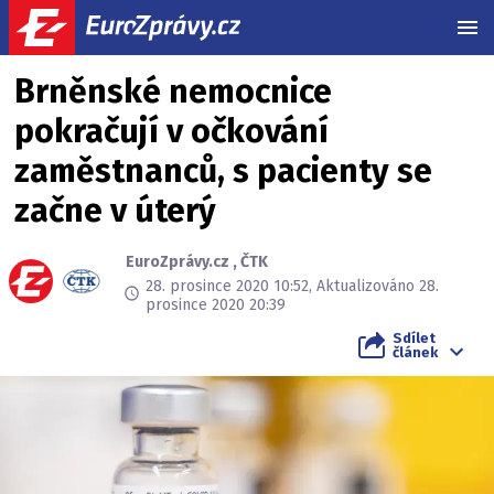
MEN
Brněnské nemocnice
pokračují v očkování
zaměstnanců, s pacienty se
začne v úterý
EuroZprávy.cz
,
ČTK
28. prosince 2020 10:52, Aktualizováno 28.
prosince 2020 20:39
Sdílet
článek