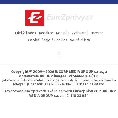
na
na
na
na
Facebook
Twitter
Instagram
YouTube
EuroZprávy.cz
Etický kodex
Redakce
Kontakt
Vydavatel
Inzerce
Osobní údaje / Cookies
Volná místa
Přejít
na
začátek
stránky
Copyright © 2009—2026 INCORP MEDIA GROUP s.r.o., a
dodavatelé INCORP images, Profimedia a ČTK.
Jakékoliv užití obsahu včetně převzetí, šíření či dalšího zpřístupňování článků a
fotografií je bez souhlasu INCORP MEDIA GROUP s.r.o. zakázáno.
Provozovatelem zpravodajského serveru
EuroZprávy.cz
je
INCORP
MEDIA GROUP s.r.o.
, IC:
118 23 054
.