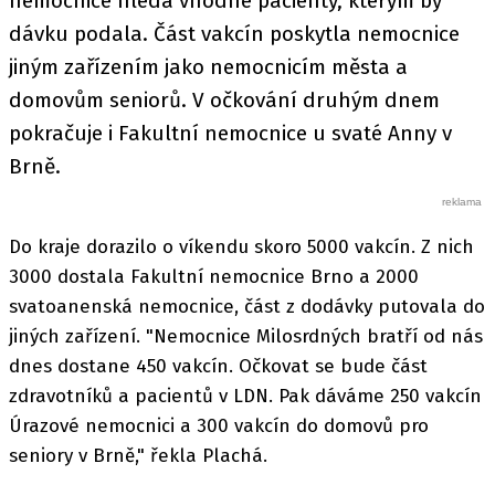
nemocnice hledá vhodné pacienty, kterým by
dávku podala. Část vakcín poskytla nemocnice
jiným zařízením jako nemocnicím města a
domovům seniorů. V očkování druhým dnem
pokračuje i Fakultní nemocnice u svaté Anny v
Brně.
Do kraje dorazilo o víkendu skoro 5000 vakcín. Z nich
3000 dostala Fakultní nemocnice Brno a 2000
svatoanenská nemocnice, část z dodávky putovala do
jiných zařízení. "Nemocnice Milosrdných bratří od nás
dnes dostane 450 vakcín. Očkovat se bude část
zdravotníků a pacientů v LDN. Pak dáváme 250 vakcín
Úrazové nemocnici a 300 vakcín do domovů pro
seniory v Brně," řekla Plachá.