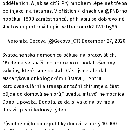
odděleních. A jak se cítí? Prý mnohem lépe než třeba
po injekci na tetanus. V příštích 4 dnech ve @FNBrno
naočkují 1800 zaměstnanců, přihlásili se dobrovolně
#ockovaniproticovidu pic.twitter.com/k2UWtchgS6
— Veronika Gecová (@Gecova_CT) December 27, 2020
Svatoanenská nemocnice očkuje na pracovištích.
"Budeme se snažit do konce roku podat všechny
vakcíny, které jsme dostali. Část jsme ale dali
Masarykovu onkologickému ústavu, Centru
kardiovaskulární a transplantační chirurgie a část
půjde do domovů seniorů," uvedla mluvčí nemocnice
Dana Lipovská. Dodala, že další vakcína by měla
dorazit první lednový týden.
Původně mělo do republiky dorazit v úterý 10.000