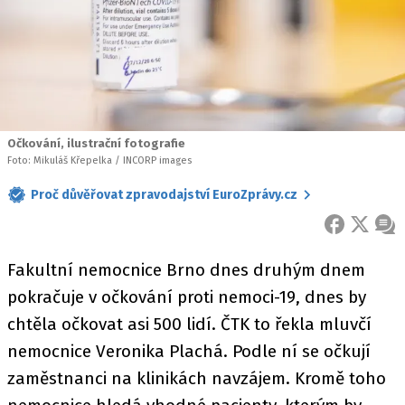
Očkování, ilustrační fotografie
Foto: Mikuláš Křepelka / INCORP images
Proč důvěřovat zpravodajství EuroZprávy.cz
FACEBOOK
X
ZPR
Fakultní nemocnice Brno dnes druhým dnem
pokračuje v očkování proti nemoci-19, dnes by
chtěla očkovat asi 500 lidí. ČTK to řekla mluvčí
nemocnice Veronika Plachá. Podle ní se očkují
zaměstnanci na klinikách navzájem. Kromě toho