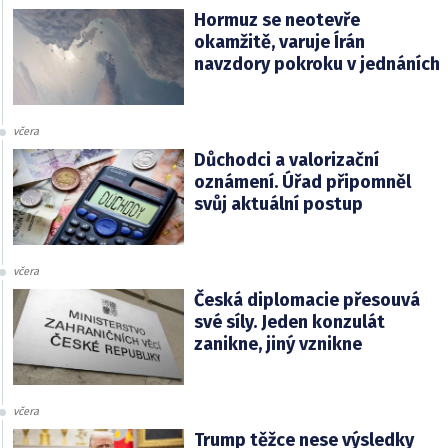
Hormuz se neotevře
okamžitě, varuje Írán
navzdory pokroku v jednáních
včera
Důchodci a valorizační
oznámení. Úřad připomněl
svůj aktuální postup
včera
Česká diplomacie přesouvá
své síly. Jeden konzulát
zanikne, jiný vznikne
včera
Trump těžce nese výsledky