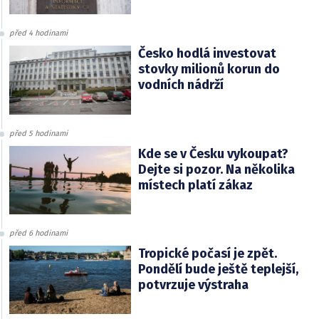
před 4 hodinami
Česko hodlá investovat
stovky milionů korun do
vodních nádrží
před 5 hodinami
Kde se v Česku vykoupat?
Dejte si pozor. Na několika
místech platí zákaz
před 6 hodinami
Tropické počasí je zpět.
Pondělí bude ještě teplejší,
potvrzuje výstraha