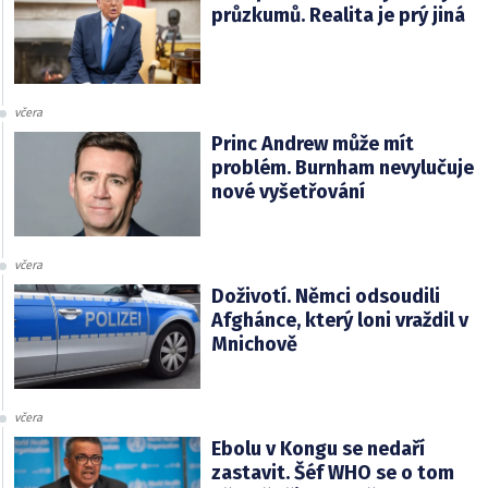
průzkumů. Realita je prý jiná
včera
Princ Andrew může mít
problém. Burnham nevylučuje
nové vyšetřování
včera
Doživotí. Němci odsoudili
Afghánce, který loni vraždil v
Mnichově
včera
Ebolu v Kongu se nedaří
zastavit. Šéf WHO se o tom