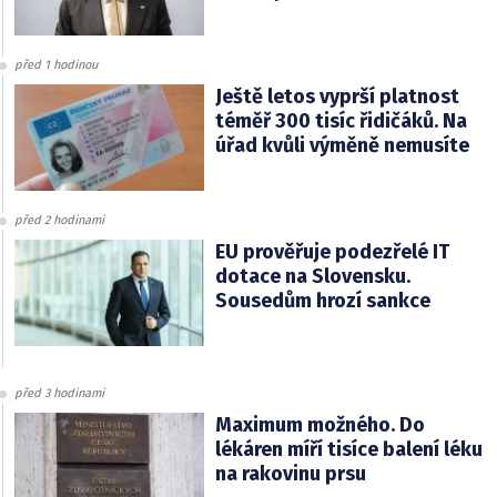
před 1 hodinou
Ještě letos vyprší platnost
téměř 300 tisíc řidičáků. Na
úřad kvůli výměně nemusíte
před 2 hodinami
EU prověřuje podezřelé IT
dotace na Slovensku.
Sousedům hrozí sankce
před 3 hodinami
Maximum možného. Do
lékáren míří tisíce balení léku
na rakovinu prsu