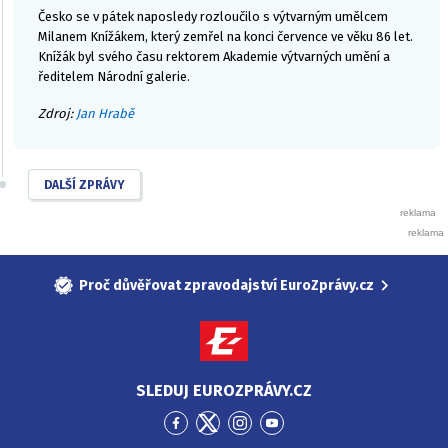
Česko se v pátek naposledy rozloučilo s výtvarným umělcem
Milanem Knížákem, který zemřel na konci července ve věku 86 let.
Knížák byl svého času rektorem Akademie výtvarných umění a
ředitelem Národní galerie.
Zdroj:
Jan Hrabě
DALŠÍ ZPRÁVY
Proč důvěřovat zpravodajství EuroZprávy.cz
SLEDUJ EUROZPRÁVY.CZ
Přejít
Přejít
Přejít
Přejít