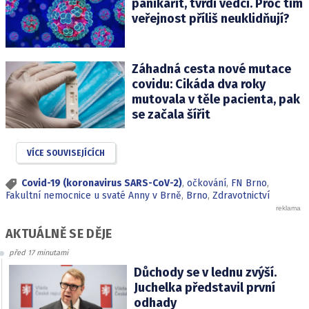
panikařit, tvrdí vědci. Proč tím
veřejnost příliš neuklidňují?
Záhadná cesta nové mutace
covidu: Cikáda dva roky
mutovala v těle pacienta, pak
se začala šířit
VÍCE SOUVISEJÍCÍCH
Covid-19 (koronavirus SARS-CoV-2)
,
očkování
,
FN Brno
,
Fakultní nemocnice u svaté Anny v Brně
,
Brno
,
Zdravotnictví
AKTUÁLNĚ SE DĚJE
před 17 minutami
Důchody se v lednu zvýší.
Juchelka představil první
odhady