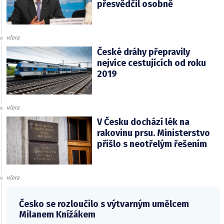
přesvědčil osobně
včera
České dráhy přepravily
nejvíce cestujících od roku
2019
včera
V Česku dochází lék na
rakovinu prsu. Ministerstvo
přišlo s neotřelým řešením
včera
Česko se rozloučilo s výtvarným umělcem
Milanem Knížákem