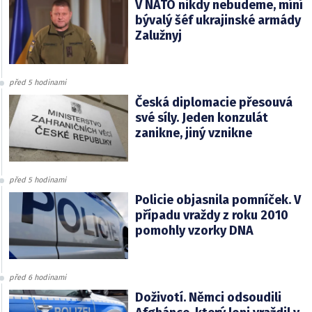
V NATO nikdy nebudeme, míní
bývalý šéf ukrajinské armády
Zalužnyj
před 5 hodinami
Česká diplomacie přesouvá
své síly. Jeden konzulát
zanikne, jiný vznikne
před 5 hodinami
Policie objasnila pomníček. V
případu vraždy z roku 2010
pomohly vzorky DNA
před 6 hodinami
Doživotí. Němci odsoudili