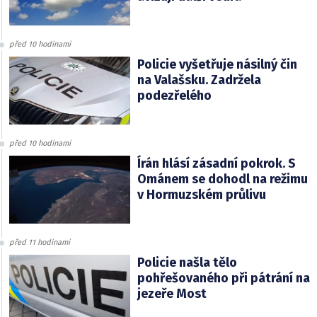
před 10 hodinami
Policie vyšetřuje násilný čin
na Valašsku. Zadržela
podezřelého
před 10 hodinami
Írán hlásí zásadní pokrok. S
Ománem se dohodl na režimu
v Hormuzském průlivu
před 11 hodinami
Policie našla tělo
pohřešovaného při pátrání na
jezeře Most