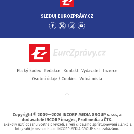
SLEDUJ EUROZPRÁVY.CZ
Přejít
Přejít
Přejít
Přejít
na
na
na
na
Facebook
Twitter
Instagram
YouTube
EuroZprávy.cz
Etický kodex
Redakce
Kontakt
Vydavatel
Inzerce
Osobní údaje / Cookies
Volná místa
Přejít
na
začátek
stránky
Copyright © 2009—2026 INCORP MEDIA GROUP s.r.o., a
dodavatelé INCORP images, Profimedia a ČTK.
Jakékoliv užití obsahu včetně převzetí, šíření či dalšího zpřístupňování článků a
fotografií je bez souhlasu INCORP MEDIA GROUP s.r.o. zakázáno.