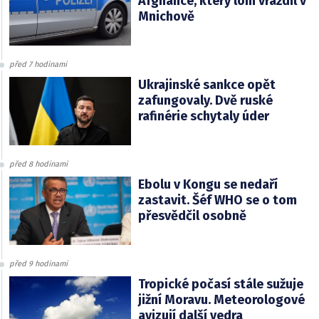
Afghánce, který loni vraždil v
Mnichově
před 7 hodinami
Ukrajinské sankce opět
zafungovaly. Dvě ruské
rafinérie schytaly úder
před 8 hodinami
Ebolu v Kongu se nedaří
zastavit. Šéf WHO se o tom
přesvědčil osobně
před 9 hodinami
Tropické počasí stále sužuje
jižní Moravu. Meteorologové
avizují další vedra