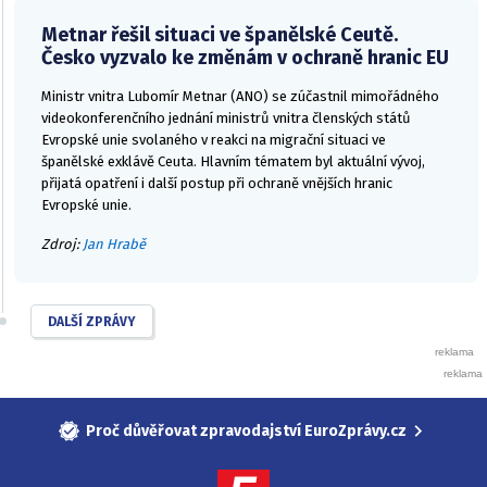
Metnar řešil situaci ve španělské Ceutě.
Česko vyzvalo ke změnám v ochraně hranic EU
Ministr vnitra Lubomír Metnar (ANO) se zúčastnil mimořádného
videokonferenčního jednání ministrů vnitra členských států
Evropské unie svolaného v reakci na migrační situaci ve
španělské exklávě Ceuta. Hlavním tématem byl aktuální vývoj,
přijatá opatření i další postup při ochraně vnějších hranic
Evropské unie.
Zdroj:
Jan Hrabě
DALŠÍ ZPRÁVY
Proč důvěřovat zpravodajství EuroZprávy.cz