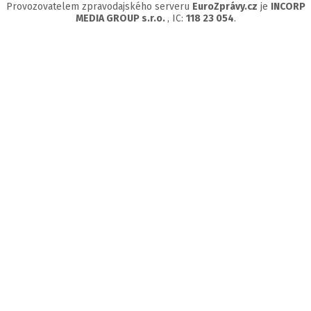
Provozovatelem zpravodajského serveru
EuroZprávy.cz
je
INCORP
MEDIA GROUP s.r.o.
, IC:
118 23 054
.