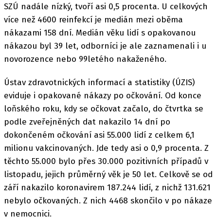
SZÚ nadále nízký, tvoří asi 0,5 procenta. U celkových
více než 4600 reinfekcí je medián mezi oběma
nákazami 158 dní. Medián věku lidí s opakovanou
nákazou byl 39 let, odborníci je ale zaznamenali i u
novorozence nebo 99letého nakaženého.
Ústav zdravotnických informací a statistiky (ÚZIS)
eviduje i opakované nákazy po očkování. Od konce
loňského roku, kdy se očkovat začalo, do čtvrtka se
podle zveřejněných dat nakazilo 14 dní po
dokončeném očkování asi 55.000 lidí z celkem 6,1
milionu vakcinovaných. Jde tedy asi o 0,9 procenta. Z
těchto 55.000 bylo přes 30.000 pozitivních případů v
listopadu, jejich průměrný věk je 50 let. Celkově se od
září nakazilo koronavirem 187.244 lidí, z nichž 131.621
nebylo očkovaných. Z nich 4468 skončilo v po nákaze
v nemocnici.