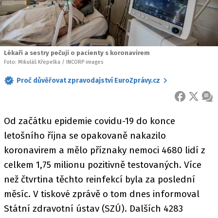
Lékaři a sestry pečují o pacienty s koronavirem
Foto: Mikuláš Křepelka / INCORP images
Proč důvěřovat zpravodajství EuroZprávy.cz
FACEBOOK
X
ZPR
Od začátku epidemie covidu-19 do konce
letošního října se opakovaně nakazilo
koronavirem a mělo příznaky nemoci 4680 lidí z
celkem 1,75 milionu pozitivně testovaných. Více
než čtvrtina těchto reinfekcí byla za poslední
měsíc. V tiskové zprávě o tom dnes informoval
Státní zdravotní ústav (SZÚ). Dalších 4283