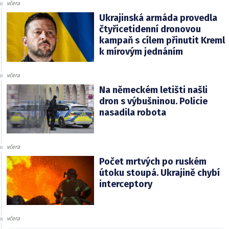
včera
Ukrajinská armáda provedla
čtyřicetidenní dronovou
kampaň s cílem přinutit Kreml
k mírovým jednáním
včera
Na německém letišti našli
dron s výbušninou. Policie
nasadila robota
včera
Počet mrtvých po ruském
útoku stoupá. Ukrajině chybí
interceptory
včera