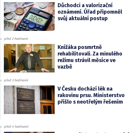
Důchodci a valorizační
oznámení. Úřad připomněl
svůj aktuální postup
před 2 hodinami
Knížáka posmrtně
rehabilitovali. Za minulého
režimu strávil měsíce ve
vazbě
před 3 hodinami
V Česku dochází lék na
rakovinu prsu. Ministerstvo
přišlo s neotřelým řešením
před 4 hodinami