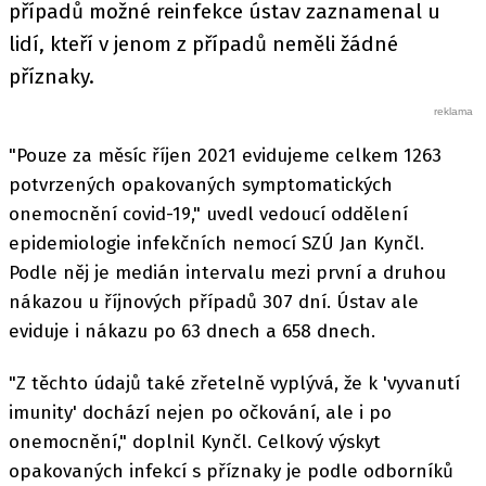
případů možné reinfekce ústav zaznamenal u
lidí, kteří v jenom z případů neměli žádné
příznaky.
"Pouze za měsíc říjen 2021 evidujeme celkem 1263
potvrzených opakovaných symptomatických
onemocnění covid-19," uvedl vedoucí oddělení
epidemiologie infekčních nemocí SZÚ Jan Kynčl.
Podle něj je medián intervalu mezi první a druhou
nákazou u říjnových případů 307 dní. Ústav ale
eviduje i nákazu po 63 dnech a 658 dnech.
"Z těchto údajů také zřetelně vyplývá, že k 'vyvanutí
imunity' dochází nejen po očkování, ale i po
onemocnění," doplnil Kynčl. Celkový výskyt
opakovaných infekcí s příznaky je podle odborníků