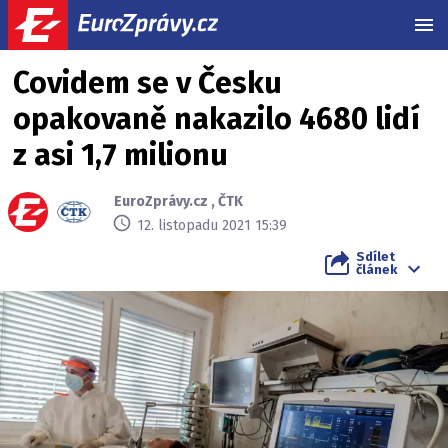
MEN
Covidem se v Česku
opakovaně nakazilo 4680 lidí
z asi 1,7 milionu
EuroZprávy.cz
,
ČTK
12. listopadu 2021 15:39
Sdílet
článek