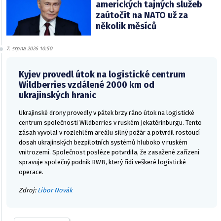
amerických tajných služeb
zaútočit na NATO už za
několik měsíců
7. srpna 2026 10:50
Kyjev provedl útok na logistické centrum
Wildberries vzdálené 2000 km od
ukrajinských hranic
Ukrajinské drony provedly v pátek brzy ráno útok na logistické
centrum společnosti Wildberries v ruském Jekatěrinburgu. Tento
zásah vyvolal v rozlehlém areálu silný požár a potvrdil rostoucí
dosah ukrajinských bezpilotních systémů hluboko v ruském
vnitrozemí. Společnost posléze potvrdila, že zasažené zařízení
spravuje společný podnik RWB, který řídí veškeré logistické
operace.
Zdroj:
Libor Novák