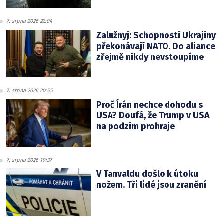
7. srpna 2026 22:04
Zalužnyj: Schopnosti Ukrajiny
překonávají NATO. Do aliance
zřejmě nikdy nevstoupíme
7. srpna 2026 20:55
Proč Írán nechce dohodu s
USA? Doufá, že Trump v USA
na podzim prohraje
7. srpna 2026 19:37
V Tanvaldu došlo k útoku
nožem. Tři lidé jsou zranění