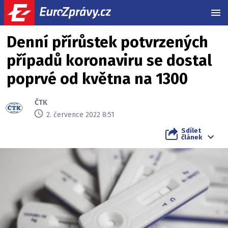
MEN
Denní přírůstek potvrzených
případů koronaviru se dostal
poprvé od května na 1300
ČTK
2. července 2022 8:51
Sdílet
článek