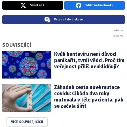
Sdílet na X
Sdílet na Facebooku
Vstoupit do diskuze
SOUVISEJÍCÍ
Kvůli hantaviru není důvod
panikařit, tvrdí vědci. Proč tím
veřejnost příliš neuklidňují?
Záhadná cesta nové mutace
covidu: Cikáda dva roky
mutovala v těle pacienta, pak
se začala šířit
VÍCE SOUVISEJÍCÍCH