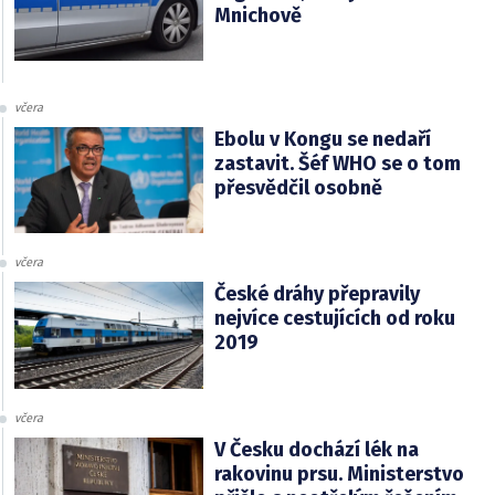
Mnichově
včera
Ebolu v Kongu se nedaří
zastavit. Šéf WHO se o tom
přesvědčil osobně
včera
České dráhy přepravily
nejvíce cestujících od roku
2019
včera
V Česku dochází lék na
rakovinu prsu. Ministerstvo