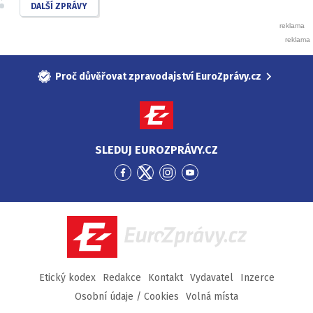
DALŠÍ ZPRÁVY
Proč důvěřovat zpravodajství EuroZprávy.cz
SLEDUJ EUROZPRÁVY.CZ
Přejít
Přejít
Přejít
Přejít
na
na
na
na
Facebook
Twitter
Instagram
YouTube
EuroZprávy.cz
Etický kodex
Redakce
Kontakt
Vydavatel
Inzerce
Osobní údaje / Cookies
Volná místa