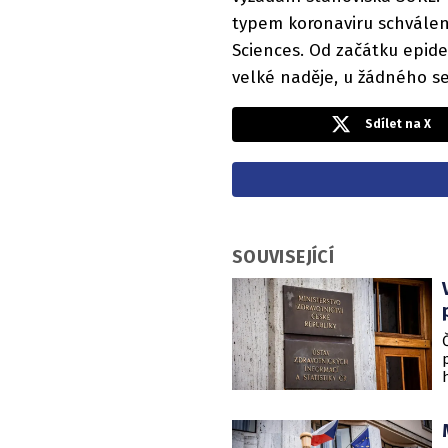
typem koronaviru schválen 
Sciences. Od začátku epidem
velké naděje, u žádného s
Sdílet na X
SOUVISEJÍCÍ