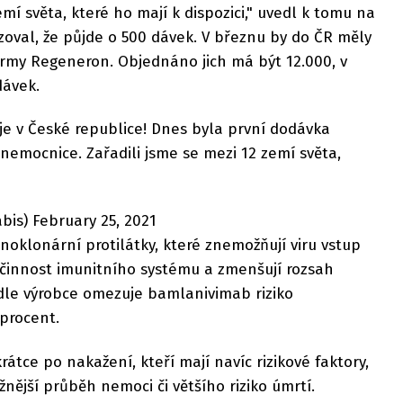
emí světa, které ho mají k dispozici," uvedl k tomu na
izoval, že půjde o 500 dávek. V březnu by do ČR měly
 firmy Regeneron. Objednáno jich má být 12.000, v
dávek.
je v České republice! Dnes byla první dodávka
emocnice. Zařadili jsme se mezi 12 zemí světa,
is) February 25, 2021
oklonární protilátky, které znemožňují viru vstup
činnost imunitního systému a zmenšují rozsah
odle výrobce omezuje bamlanivimab riziko
 procent.
rátce po nakažení, kteří mají navíc rizikové faktory,
nější průběh nemoci či většího riziko úmrtí.