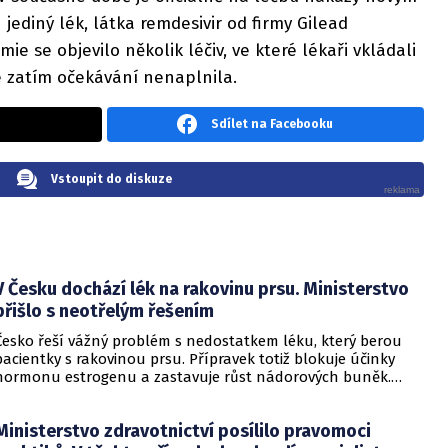
jediný lék, látka remdesivir od firmy Gilead
ie se objevilo několik léčiv, ve které lékaři vkládali
e zatím očekávání nenaplnila.
Sdílet na Facebooku
Vstoupit do diskuze
V Česku dochází lék na rakovinu prsu. Ministerstvo
přišlo s neotřelým řešením
Česko řeší vážný problém s nedostatkem léku, který berou
pacientky s rakovinou prsu. Přípravek totiž blokuje účinky
hormonu estrogenu a zastavuje růst nádorových buněk.
Pomoci má zvláštní léčebný program, který připravilo
ministerstvo zdravotnictví.
Ministerstvo zdravotnictví posílilo pravomoci