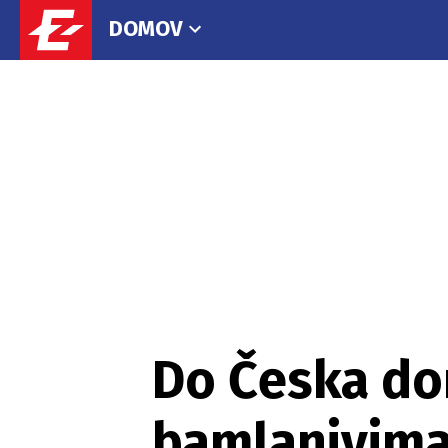
DOMOV
Do Česka dor
bamlanivim