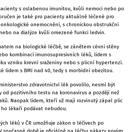
pacienty s oslabenou imunitou, kvůli nemoci nebo po
oručen je také pro pacienty aktuálně léčené pro
onkologické onemocnění, s chronickou obstrukční
 nebo na dialýze kvůli omezené funkci ledvin.
tmatem na biologické léčbě, se zánětem cévní stěny
nebo kombinací imunosupresivních léků, lidem s
iku vzniku krevní sraženiny nebo s plicní hypertenzí.
é lidem s BMI nad 40, tedy s morbidní obezitou.
nisterstvo zdravotnictví lék povolilo, nesmí být
y od pozitivního testu na koronavirus a později než
ků. Naopak lidem, kteří už mají rozvinutý zápal plic
, ho lékaři podávat nebudou.
ných léků v ČR umožňuje zákon o léčivech po
 V současné době je oficiálně na léčbu nákazy novým