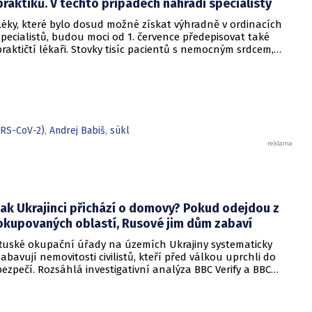
praktiků. V těchto případech nahradí specialisty
Léky, které bylo dosud možné získat výhradně v ordinacích
specialistů, budou moci od 1. července předepisovat také
praktičtí lékaři. Stovky tisíc pacientů s nemocným srdcem,
ledvinami, cukrovkou či dalšími chronickými chorobami tak
ušetří čas strávený objížděním odborných ambulancí. Nová
vyhláška Ministerstva zdravotnictví, která tuto úpravu
navrhuje, se v současné době nachází ve fázi
připomínkového řízení se zkrácenou sedmidenní lhůtou.
ARS-CoV-2)
,
Andrej Babiš
,
súkl
Jak Ukrajinci přichází o domovy? Pokud odejdou z
okupovaných oblastí, Rusové jim dům zabaví
Ruské okupační úřady na územích Ukrajiny systematicky
zabavují nemovitosti civilistů, kteří před válkou uprchli do
bezpečí. Rozsáhlá investigativní analýza BBC Verify a BBC
Russian odhalila, že od roku 2024 bylo identifikováno k
zabavení nebo již přímo zkonfiskováno přes 34 tisíc domů a
bytů.