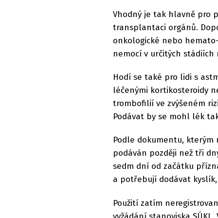
Vhodný je tak hlavně pro 
transplantaci orgánů. Dop
onkologické nebo hemato-
nemocí v určitých stádiích
Hodí se také pro lidi s as
léčenými kortikosteroidy 
trombofilií ve zvýšeném riz
Podávat by se mohl lék tak
Podle dokumentu, kterým mi
podáván později než tři dn
sedm dní od začátku přízna
a potřebují dodávat kyslík
Použití zatím neregistrova
vyžádání stanoviska SÚKL.