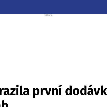
azila první dodávk
ab