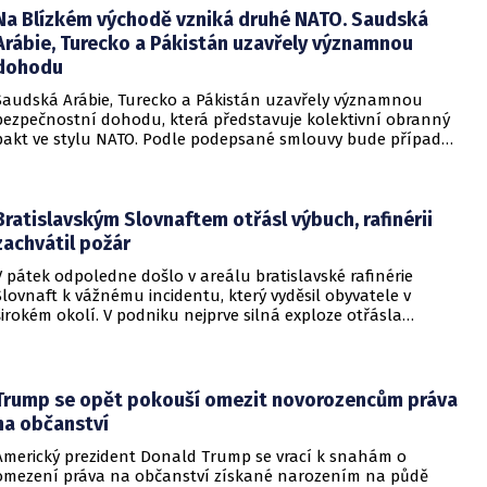
Na Blízkém východě vzniká druhé NATO. Saudská
Arábie, Turecko a Pákistán uzavřely významnou
dohodu
Saudská Arábie, Turecko a Pákistán uzavřely významnou
bezpečnostní dohodu, která představuje kolektivní obranný
pakt ve stylu NATO. Podle podepsané smlouvy bude případný
útok na některou z těchto tří zemí považován za útok na
všechny členy aliance, což má posílit odstrašující sílu v
regionu.
Bratislavským Slovnaftem otřásl výbuch, rafinérii
zachvátil požár
V pátek odpoledne došlo v areálu bratislavské rafinérie
Slovnaft k vážnému incidentu, který vyděsil obyvatele v
širokém okolí. V podniku nejprve silná exploze otřásla
budovami a následně vypukl rozsáhlý požár.
Trump se opět pokouší omezit novorozencům práva
na občanství
Americký prezident Donald Trump se vrací k snahám o
omezení práva na občanství získané narozením na půdě