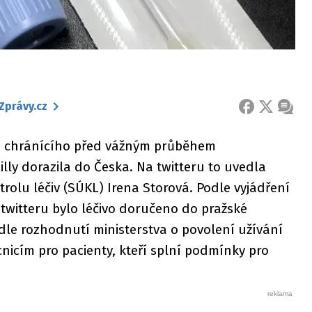
Zprávy.cz
FACEBOOK
X
ZPRÁ
b chránícího před vážným průběhem
Lilly dorazila do Česka. Na twitteru to uvedla
rolu léčiv (SÚKL) Irena Storová. Podle vyjádření
twitteru bylo léčivo doručeno do pražské
dle rozhodnutí ministerstva o povolení užívání
icím pro pacienty, kteří splní podmínky pro