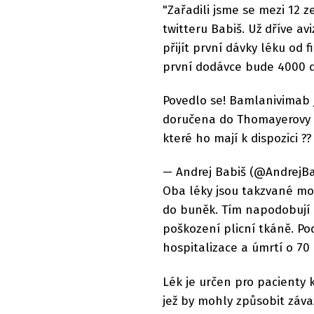
"Zařadili jsme se mezi 12 z
twitteru Babiš. Už dříve av
přijít první dávky léku od
první dodávce bude 4000 
Povedlo se! Bamlanivimab 
doručena do Thomayerovy n
které ho mají k dispozici ??
— Andrej Babiš (@AndrejBab
Oba léky jsou takzvané mon
do buněk. Tím napodobují 
poškození plicní tkáně. P
hospitalizace a úmrtí o 70
Lék je určen pro pacienty k
jež by mohly způsobit závaž