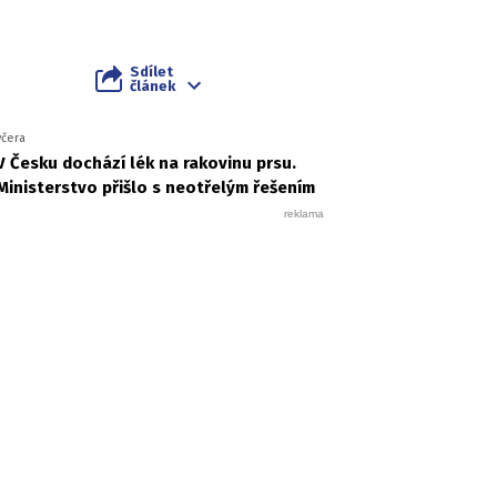
Sdílet
článek
včera
V Česku dochází lék na rakovinu prsu.
Ministerstvo přišlo s neotřelým řešením