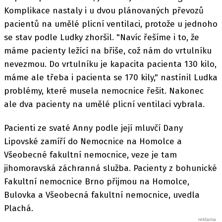
Komplikace nastaly i u dvou plánovaných převozů
pacientů na umělé plicní ventilaci, protože u jednoho
se stav podle Ludky zhoršil. "Navíc řešíme i to, že
máme pacienty ležící na břiše, což nám do vrtulníku
nevezmou. Do vrtulníku je kapacita pacienta 130 kilo,
máme ale třeba i pacienta se 170 kily," nastínil Ludka
problémy, které musela nemocnice řešit. Nakonec
ale dva pacienty na umělé plicní ventilaci vybrala.
Pacienti ze svaté Anny podle její mluvčí Dany
Lipovské zamíří do Nemocnice na Homolce a
Všeobecné fakultní nemocnice, veze je tam
jihomoravská záchranná služba. Pacienty z bohunické
Fakultní nemocnice Brno přijmou na Homolce,
Bulovka a Všeobecná fakultní nemocnice, uvedla
Plachá.