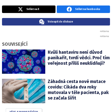
Sdílet na X
Sdílet na Facebooku
Vstoupit do diskuze
SOUVISEJÍCÍ
Kvůli hantaviru není důvod
panikařit, tvrdí vědci. Proč tím
veřejnost příliš neuklidňují?
Záhadná cesta nové mutace
covidu: Cikáda dva roky
mutovala v těle pacienta, pak
se začala šířit