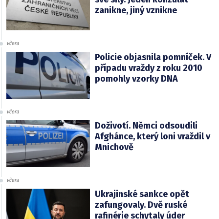
zanikne, jiný vznikne
včera
Policie objasnila pomníček. V
případu vraždy z roku 2010
pomohly vzorky DNA
včera
Doživotí. Němci odsoudili
Afghánce, který loni vraždil v
Mnichově
včera
Ukrajinské sankce opět
zafungovaly. Dvě ruské
rafinérie schytaly úder