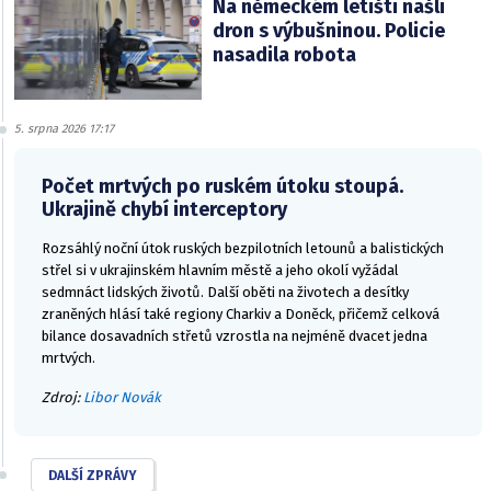
Na německém letišti našli
dron s výbušninou. Policie
nasadila robota
5. srpna 2026 17:17
Počet mrtvých po ruském útoku stoupá.
Ukrajině chybí interceptory
Rozsáhlý noční útok ruských bezpilotních letounů a balistických
střel si v ukrajinském hlavním městě a jeho okolí vyžádal
sedmnáct lidských životů. Další oběti na životech a desítky
zraněných hlásí také regiony Charkiv a Doněck, přičemž celková
bilance dosavadních střetů vzrostla na nejméně dvacet jedna
mrtvých.
Zdroj:
Libor Novák
DALŠÍ ZPRÁVY