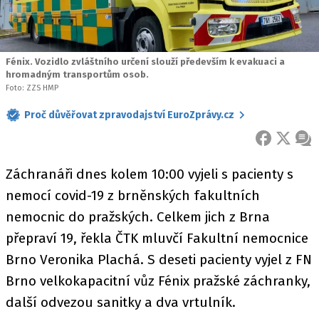
Fénix. Vozidlo zvláštního určení slouží především k evakuaci a
hromadným transportům osob.
Foto: ZZS HMP
Proč důvěřovat zpravodajství EuroZprávy.cz
FACEBOOK
X
ZPR
Záchranáři dnes kolem 10:00 vyjeli s pacienty s
nemocí covid-19 z brněnských fakultních
nemocnic do pražských. Celkem jich z Brna
přepraví 19, řekla ČTK mluvčí Fakultní nemocnice
Brno Veronika Plachá. S deseti pacienty vyjel z FN
Brno velkokapacitní vůz Fénix pražské záchranky,
další odvezou sanitky a dva vrtulník.