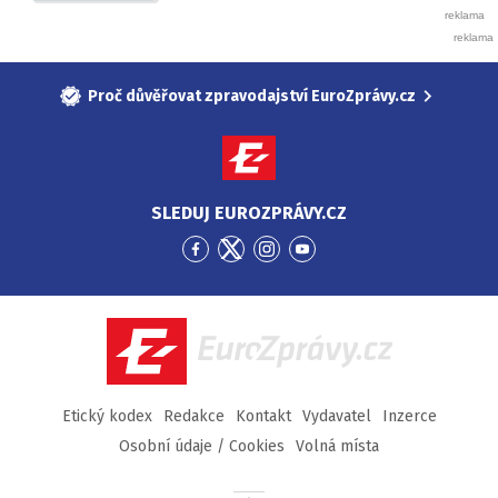
Proč důvěřovat zpravodajství EuroZprávy.cz
SLEDUJ EUROZPRÁVY.CZ
Přejít
Přejít
Přejít
Přejít
na
na
na
na
Facebook
Twitter
Instagram
YouTube
EuroZprávy.cz
Etický kodex
Redakce
Kontakt
Vydavatel
Inzerce
Osobní údaje / Cookies
Volná místa
Přejít