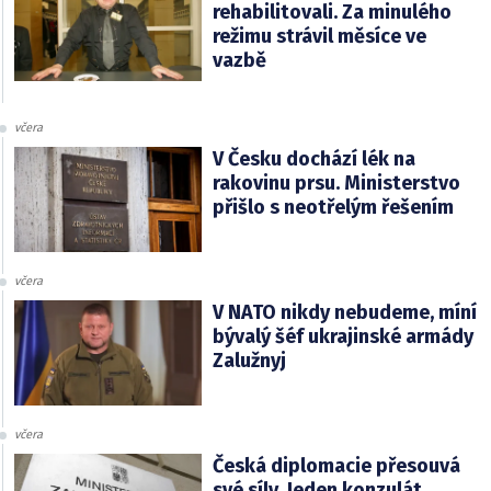
rehabilitovali. Za minulého
režimu strávil měsíce ve
vazbě
včera
V Česku dochází lék na
rakovinu prsu. Ministerstvo
přišlo s neotřelým řešením
včera
V NATO nikdy nebudeme, míní
bývalý šéf ukrajinské armády
Zalužnyj
včera
Česká diplomacie přesouvá
své síly. Jeden konzulát