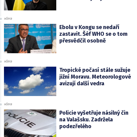
včera
Ebolu v Kongu se nedaří
zastavit. Šéf WHO se o tom
přesvědčil osobně
včera
Tropické počasí stále sužuje
jižní Moravu. Meteorologové
avizují další vedra
včera
Policie vyšetřuje násilný čin
na Valašsku. Zadržela
podezřelého