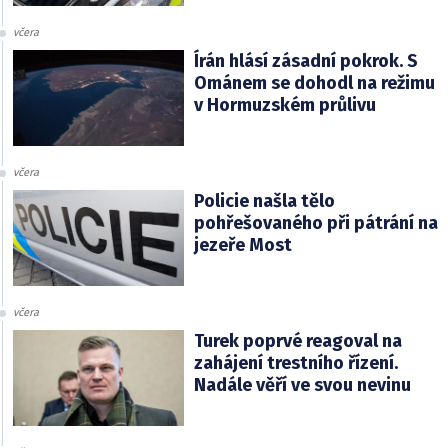
včera
Írán hlásí zásadní pokrok. S
Ománem se dohodl na režimu
v Hormuzském průlivu
včera
Policie našla tělo
pohřešovaného při pátrání na
jezeře Most
včera
Turek poprvé reagoval na
zahájení trestního řízení.
Nadále věří ve svou nevinu