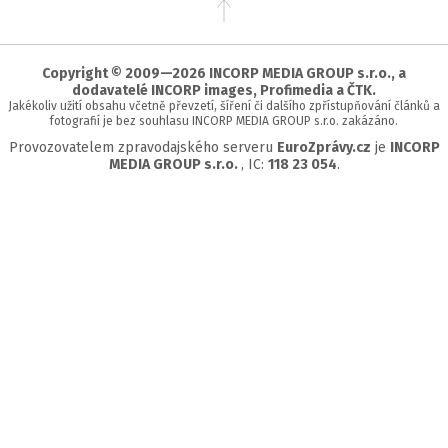
na
začátek
stránky
Copyright © 2009—2026 INCORP MEDIA GROUP s.r.o., a
dodavatelé INCORP images, Profimedia a ČTK.
Jakékoliv užití obsahu včetně převzetí, šíření či dalšího zpřístupňování článků a
fotografií je bez souhlasu INCORP MEDIA GROUP s.r.o. zakázáno.
Provozovatelem zpravodajského serveru
EuroZprávy.cz
je
INCORP
MEDIA GROUP s.r.o.
, IC:
118 23 054
.