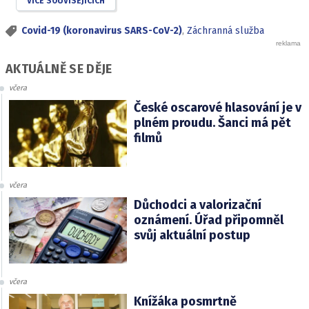
VÍCE SOUVISEJÍCÍCH
Covid-19 (koronavirus SARS-CoV-2)
,
Záchranná služba
AKTUÁLNĚ SE DĚJE
včera
České oscarové hlasování je v
plném proudu. Šanci má pět
filmů
včera
Důchodci a valorizační
oznámení. Úřad připomněl
svůj aktuální postup
včera
Knížáka posmrtně