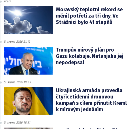
včera
Moravský teplotní rekord se
měnil potřetí za tři dny. Ve
Strážnici bylo 41 stupňů
5. srpna 2026 21:12
Trumpův mírový plán pro
Gazu kolabuje. Netanjahu jej
nepodepsal
5. srpna 2026 19:55
Ukrajinská armáda provedla
čtyřicetidenní dronovou
kampaň s cílem přinutit Kreml
k mírovým jednáním
5. srpna 2026 18:31