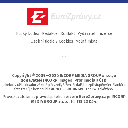
Facebook
Twitter
Instagram
YouTube
EuroZprávy.cz
Etický kodex
Redakce
Kontakt
Vydavatel
Inzerce
Osobní údaje / Cookies
Volná místa
Přejít
na
začátek
stránky
Copyright © 2009—2026 INCORP MEDIA GROUP s.r.o., a
dodavatelé INCORP images, Profimedia a ČTK.
Jakékoliv užití obsahu včetně převzetí, šíření či dalšího zpřístupňování článků a
fotografií je bez souhlasu INCORP MEDIA GROUP s.r.o. zakázáno.
Provozovatelem zpravodajského serveru
EuroZprávy.cz
je
INCORP
MEDIA GROUP s.r.o.
, IC:
118 23 054
.