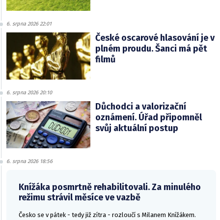
6. srpna 2026 22:01
České oscarové hlasování je v
plném proudu. Šanci má pět
filmů
6. srpna 2026 20:10
Důchodci a valorizační
oznámení. Úřad připomněl
svůj aktuální postup
6. srpna 2026 18:56
Knížáka posmrtně rehabilitovali. Za minulého
režimu strávil měsíce ve vazbě
Česko se v pátek - tedy již zítra - rozloučí s Milanem Knížákem.