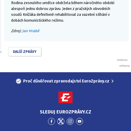
Rodina zesnulého umělce obdržela během náročného období
alespoň jednu dobrou zprávu. Jeden z pražských obvodních
soudů Knížáka definitivně rehabilitoval za vazební stíhání v
dobách komunistického režimu.
Zdroj:
Jan Hrabě
DALŠÍ ZPRÁVY
Proč důvěřovat zpravodajství EuroZprávy.cz
SLEDUJ EUROZPRÁVY.CZ
Přejít
Přejít
Přejít
Přejít
na
na
na
na