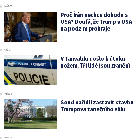
včera
Proč Írán nechce dohodu s
USA? Doufá, že Trump v USA
na podzim prohraje
včera
V Tanvaldu došlo k útoku
nožem. Tři lidé jsou zranění
včera
Soud nařídil zastavit stavbu
Trumpova tanečního sálu
včera