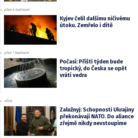
před 6 hodinami
Kyjev čelil dalšímu ničivému
útoku. Zemřelo i dítě
před 7 hodinami
Počasí: Příští týden bude
tropický, do Česka se opět
vrátí vedra
včera
Zalužnyj: Schopnosti Ukrajiny
překonávají NATO. Do aliance
zřejmě nikdy nevstoupíme