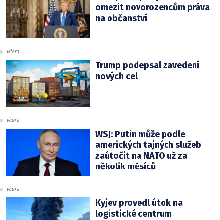
omezit novorozencům práva
na občanství
včera
Trump podepsal zavedení
nových cel
včera
WSJ: Putin může podle
amerických tajných služeb
zaútočit na NATO už za
několik měsíců
včera
Kyjev provedl útok na
logistické centrum