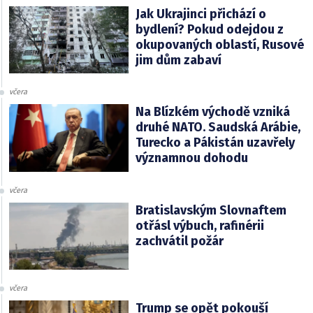
Jak Ukrajinci přichází o
bydlení? Pokud odejdou z
okupovaných oblastí, Rusové
jim dům zabaví
včera
Na Blízkém východě vzniká
druhé NATO. Saudská Arábie,
Turecko a Pákistán uzavřely
významnou dohodu
včera
Bratislavským Slovnaftem
otřásl výbuch, rafinérii
zachvátil požár
včera
Trump se opět pokouší