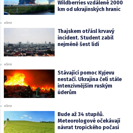
Wildberries vzdálené 2000
km od ukrajinských hranic
včera
Thajskem otřásl krvavý
incident. Student zabil
nejméně šest lidí
včera
Stávající pomoc Kyjevu
nestačí. Ukrajina čelí stále
intenzivnějším ruským
úderům
včera
Bude až 34 stupňů.
Meteorologové očekávají
návrat tropického počasí