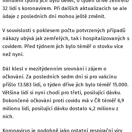
minulém týdnu jich bylo devět, o týden dříve zemřelo
32 lidí s koronavirem. Při dalších aktualizacích se ale
údaje z posledních dní mohou ještě změnit.
V souvislosti s poklesem počtu potvrzených případů
nákazy ubývá jak zemřelých, tak i hospitalizovaných s
covidem. Před týdnem jich bylo téměř o stovku více
než nyní.
Dál klesl v mezitýdenním srovnání i zájem o
očkování. Za posledních sedm dní si pro vakcínu
přišlo 13.583 lidí, o týden dříve jich bylo téměř 15.000.
Většina lidí si nyní chodí pro třetí, posilující dávku.
Dokončené očkování proti covidu má v ČR téměř 6,9
milionu lidí, posilující dávku dostalo 4,2 milionu z
nich.
Koronavirus je podobně jako ostatní respirační viry