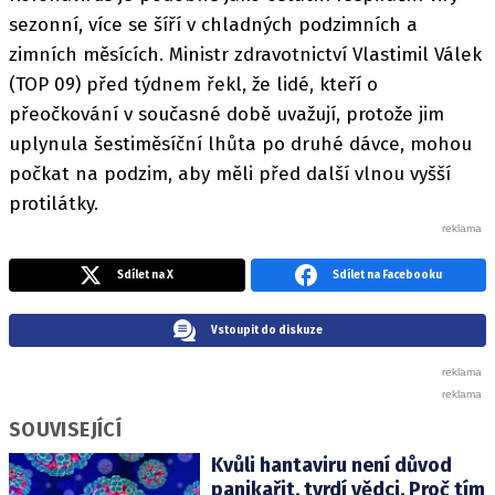
sezonní, více se šíří v chladných podzimních a
zimních měsících. Ministr zdravotnictví Vlastimil Válek
(TOP 09) před týdnem řekl, že lidé, kteří o
přeočkování v současné době uvažují, protože jim
uplynula šestiměsíční lhůta po druhé dávce, mohou
počkat na podzim, aby měli před další vlnou vyšší
protilátky.
Sdílet na X
Sdílet na Facebooku
Vstoupit do diskuze
SOUVISEJÍCÍ
Kvůli hantaviru není důvod
panikařit, tvrdí vědci. Proč tím