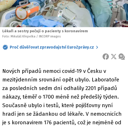
Lékaři a sestry pečují o pacienty s koronavirem
Foto: Mikuláš Křepelka / INCORP images
Proč důvěřovat zpravodajství EuroZprávy.cz
FACEBOOK
X
ZPR
Nových případů nemoci covid-19 v Česku v
mezitýdenním srovnání opět ubylo. Laboratoře
za posledních sedm dní odhalily 2201 případů
nákazy, téměř o 1700 méně než předešlý týden.
Současně ubylo i testů, které pojišťovny nyní
hradí jen se žádankou od lékaře. V nemocnicích
je s koronavirem 176 pacientů, což je nejméně od