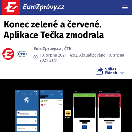
MEN
Konec zelené a červené.
Aplikace Tečka zmodrala
EuroZprávy.cz
,
ČTK
10. srpna 2021 14:52, Aktualizováno 10. srpna
2021 21:59
Sdílet
článek