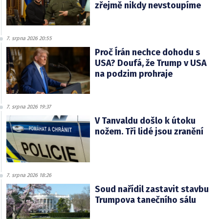
zřejmě nikdy nevstoupíme
7. srpna 2026 20:55
Proč Írán nechce dohodu s
USA? Doufá, že Trump v USA
na podzim prohraje
7. srpna 2026 19:37
V Tanvaldu došlo k útoku
nožem. Tři lidé jsou zranění
7. srpna 2026 18:26
Soud nařídil zastavit stavbu
Trumpova tanečního sálu