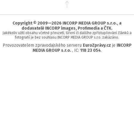
Přejít
na
začátek
stránky
Copyright © 2009—2026 INCORP MEDIA GROUP s.r.o., a
dodavatelé INCORP images, Profimedia a ČTK.
Jakékoliv užití obsahu včetně převzetí, šíření či dalšího zpřístupňování článků a
fotografií je bez souhlasu INCORP MEDIA GROUP s.r.o. zakázáno.
Provozovatelem zpravodajského serveru
EuroZprávy.cz
je
INCORP
MEDIA GROUP s.r.o.
, IC:
118 23 054
.