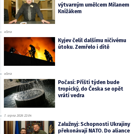
výtvarným umělcem Milanem
Knížákem
včera
Kyjev čelil dalšímu ničivému
útoku. Zemřelo i dítě
včera
Počasí: Příští týden bude
tropický, do Česka se opět
vrátí vedra
7. srpna 2026 22:04
Zalužnyj: Schopnosti Ukrajiny
překonávají NATO. Do aliance