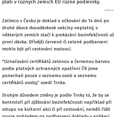
platí v různých zemích EU různé podmínky.
Zatímco v Česku je doklad o očkování do 14 dnů po
druhé dávce dvoudávkové vakcíny neplatný, v
některých zemích stačí k prokázání bezinfekčnosti už
první dávka. Dřívější červené či zelené podbarvení
mohlo být při cestování matoucí.
"Označování certifikátů zelenou a červenou barvou
podle platných ochranných opatření ČR jsme
ponechali pouze v seznamu osob a seznamu
certifikátů osoby," uvedl Trnka.
Druhým důvodem změny je podle Trnky to, že by se
kontroloři při zjišťování bezinfekčnosti například při
vstupu na kulturní akci či při cestování, neměli řídit
pouze pohledem na podbarvení dokladu v aplikaci.