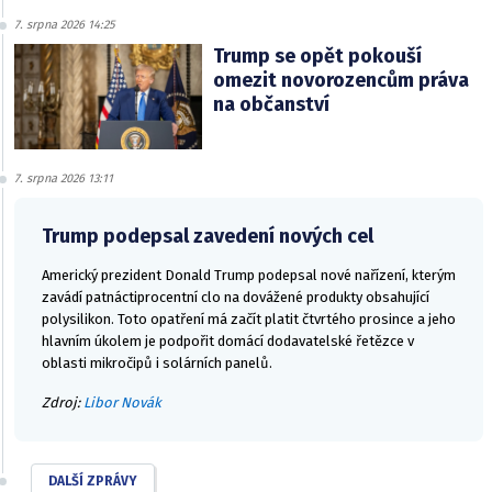
7. srpna 2026 14:25
Trump se opět pokouší
omezit novorozencům práva
na občanství
7. srpna 2026 13:11
Trump podepsal zavedení nových cel
Americký prezident Donald Trump podepsal nové nařízení, kterým
zavádí patnáctiprocentní clo na dovážené produkty obsahující
polysilikon. Toto opatření má začít platit čtvrtého prosince a jeho
hlavním úkolem je podpořit domácí dodavatelské řetězce v
oblasti mikročipů i solárních panelů.
Zdroj:
Libor Novák
DALŠÍ ZPRÁVY