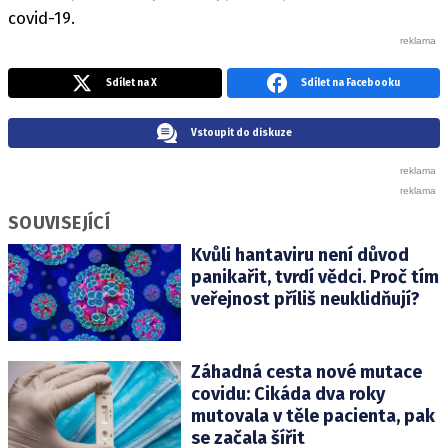
covid-19.
Sdílet na X
Sdílet na Facebooku
Vstoupit do diskuze
SOUVISEJÍCÍ
Kvůli hantaviru není důvod
panikařit, tvrdí vědci. Proč tím
veřejnost příliš neuklidňují?
Záhadná cesta nové mutace
covidu: Cikáda dva roky
mutovala v těle pacienta, pak
se začala šířit