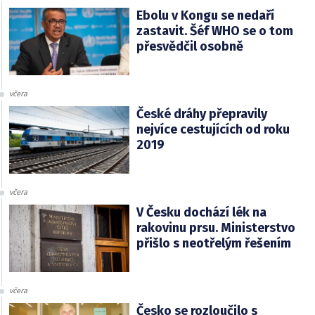
Ebolu v Kongu se nedaří
zastavit. Šéf WHO se o tom
přesvědčil osobně
včera
České dráhy přepravily
nejvíce cestujících od roku
2019
včera
V Česku dochází lék na
rakovinu prsu. Ministerstvo
přišlo s neotřelým řešením
včera
Česko se rozloučilo s