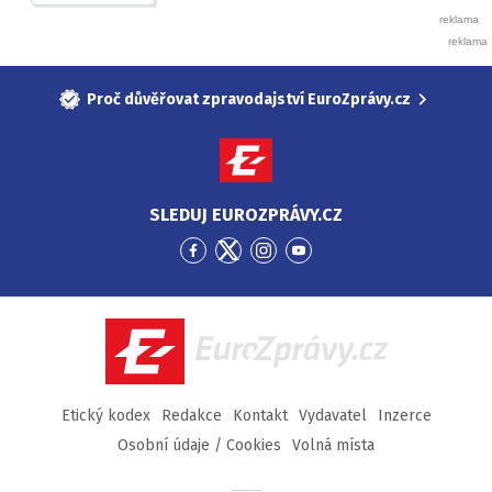
Proč důvěřovat zpravodajství EuroZprávy.cz
SLEDUJ EUROZPRÁVY.CZ
Přejít
Přejít
Přejít
Přejít
na
na
na
na
Facebook
Twitter
Instagram
YouTube
EuroZprávy.cz
Etický kodex
Redakce
Kontakt
Vydavatel
Inzerce
Osobní údaje / Cookies
Volná místa