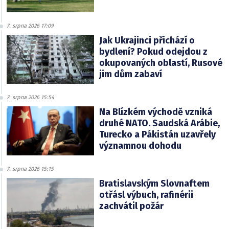
7. srpna 2026 17:09
Jak Ukrajinci přichází o
bydlení? Pokud odejdou z
okupovaných oblastí, Rusové
jim dům zabaví
7. srpna 2026 15:54
Na Blízkém východě vzniká
druhé NATO. Saudská Arábie,
Turecko a Pákistán uzavřely
významnou dohodu
7. srpna 2026 15:15
Bratislavským Slovnaftem
otřásl výbuch, rafinérii
zachvátil požár