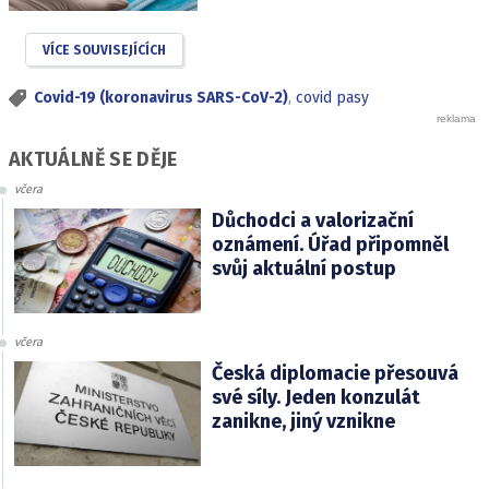
VÍCE SOUVISEJÍCÍCH
Covid-19 (koronavirus SARS-CoV-2)
,
covid pasy
AKTUÁLNĚ SE DĚJE
včera
Důchodci a valorizační
oznámení. Úřad připomněl
svůj aktuální postup
včera
Česká diplomacie přesouvá
své síly. Jeden konzulát
zanikne, jiný vznikne