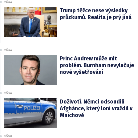
včera
Trump těžce nese výsledky
průzkumů. Realita je prý jiná
včera
Princ Andrew může mít
problém. Burnham nevylučuje
nové vyšetřování
včera
Doživotí. Němci odsoudili
Afghánce, který loni vraždil v
Mnichově
včera