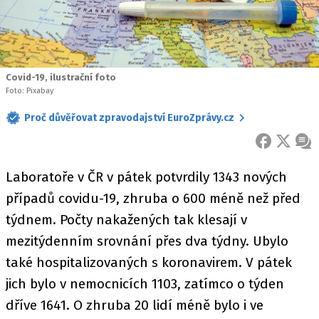
Covid-19, ilustrační foto
Foto: Pixabay
Proč důvěřovat zpravodajství EuroZprávy.cz
FACEBOOK
X
ZPR
Laboratoře v ČR v pátek potvrdily 1343 nových
případů covidu-19, zhruba o 600 méně než před
týdnem. Počty nakažených tak klesají v
mezitýdenním srovnání přes dva týdny. Ubylo
také hospitalizovaných s koronavirem. V pátek
jich bylo v nemocnicích 1103, zatímco o týden
dříve 1641. O zhruba 20 lidí méně bylo i ve