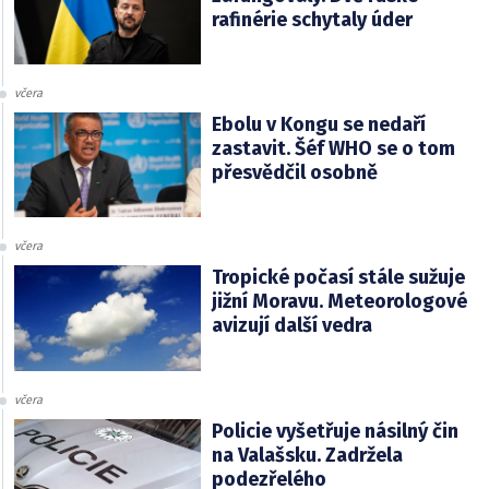
rafinérie schytaly úder
včera
Ebolu v Kongu se nedaří
zastavit. Šéf WHO se o tom
přesvědčil osobně
včera
Tropické počasí stále sužuje
jižní Moravu. Meteorologové
avizují další vedra
včera
Policie vyšetřuje násilný čin
na Valašsku. Zadržela
podezřelého