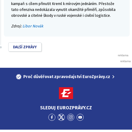
kampaň s cílem přinutit Kreml k mírovým jednáním. Přestože
tato ofenziva nedokázala vynutit okamžité příměří, způsobila
obrovské a citelné škody v ruské vojenské i civilní logistice.
Zdroj:
Libor Novák
DALŠÍ ZPRÁVY
Proč důvěřovat zpravodajství EuroZprávy.cz
SLEDUJ EUROZPRÁVY.CZ
Přejít
Přejít
Přejít
Přejít
na
na
na
na
Facebook
Twitter
Instagram
YouTube