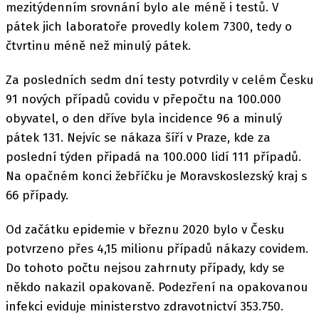
mezitýdenním srovnání bylo ale méně i testů. V
pátek jich laboratoře provedly kolem 7300, tedy o
čtvrtinu méně než minulý pátek.
Za posledních sedm dní testy potvrdily v celém Česku
91 nových případů covidu v přepočtu na 100.000
obyvatel, o den dříve byla incidence 96 a minulý
pátek 131. Nejvíc se nákaza šíří v Praze, kde za
poslední týden připadá na 100.000 lidí 111 případů.
Na opačném konci žebříčku je Moravskoslezský kraj s
66 případy.
Od začátku epidemie v březnu 2020 bylo v Česku
potvrzeno přes 4,15 milionu případů nákazy covidem.
Do tohoto počtu nejsou zahrnuty případy, kdy se
někdo nakazil opakovaně. Podezření na opakovanou
infekci eviduje ministerstvo zdravotnictví 353.750.