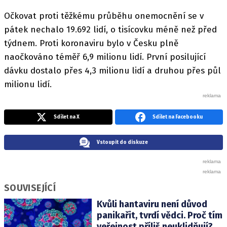
Očkovat proti těžkému průběhu onemocnění se v
pátek nechalo 19.692 lidí, o tisícovku méně než před
týdnem. Proti koronaviru bylo v Česku plně
naočkováno téměř 6,9 milionu lidí. První posilující
dávku dostalo přes 4,3 milionu lidí a druhou přes půl
milionu lidí.
Sdílet na X
Sdílet na Facebooku
Vstoupit do diskuze
SOUVISEJÍCÍ
Kvůli hantaviru není důvod
panikařit, tvrdí vědci. Proč tím
veřejnost příliš neuklidňují?