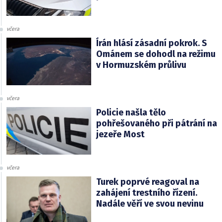
včera
Írán hlásí zásadní pokrok. S
Ománem se dohodl na režimu
v Hormuzském průlivu
včera
Policie našla tělo
pohřešovaného při pátrání na
jezeře Most
včera
Turek poprvé reagoval na
zahájení trestního řízení.
Nadále věří ve svou nevinu