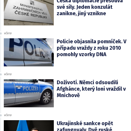
Česká diplomacie přesouvá
své síly. Jeden konzulát
zanikne, jiný vznikne
včera
Policie objasnila pomníček. V
případu vraždy z roku 2010
pomohly vzorky DNA
včera
Doživotí. Němci odsoudili
Afghánce, který loni vraždil v
Mnichově
včera
Ukrajinské sankce opět
zafungovaly. Dvě ruské