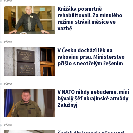
včera
Knížáka posmrtně
rehabilitovali. Za minulého
režimu strávil měsíce ve
vazbě
včera
V Česku dochází lék na
rakovinu prsu. Ministerstvo
přišlo s neotřelým řešením
včera
V NATO nikdy nebudeme, míní
bývalý šéf ukrajinské armády
Zalužnyj
včera