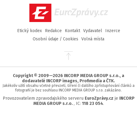
EuroZprávy.cz
Etický kodex
Redakce
Kontakt
Vydavatel
Inzerce
Osobní údaje / Cookies
Volná místa
Přejít
na
začátek
stránky
Copyright © 2009—2026 INCORP MEDIA GROUP s.r.o., a
dodavatelé INCORP images, Profimedia a ČTK.
Jakékoliv užití obsahu včetně převzetí, šíření či dalšího zpřístupňování článků a
fotografií je bez souhlasu INCORP MEDIA GROUP s.r.o. zakázáno.
Provozovatelem zpravodajského serveru
EuroZprávy.cz
je
INCORP
MEDIA GROUP s.r.o.
, IC:
118 23 054
.