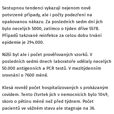
Sestupnou tendenci vykazují nejenom nově
potvrzené případy, ale i počty podezření na
opakovanou nákazu. Za posledních sedm dní jich
bylo necelých 5000, zatímco o týden dříve 5578.
Případů takzvané reinfekce za celou dobu trvání
epidemie je 294.000.
Nižší byl ale i počet prověřovaných vzorků. V
posledních sedmi dnech laboratoře udělaly necelých
50.000 antigenních a PCR testů. V mezitýdenním
srovnání o 7600 méně.
Klesá rovněž počet hospitalizovaných s prokázaným
covidem. Tento čtvrtek jich v nemocnicích bylo 1049,
skoro o pětinu méně než před týdnem. Počet
pacientů ve vážném stavu ale stagnuje na 36.