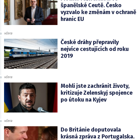
španělské Ceutě. Česko
vyzvalo ke změnám v ochraně
hranic EU
včera
České dráhy přepravily
nejvíce cestujících od roku
2019
včera
Mohli jste zachránit životy,
kritizuje Zelenskyj spojence
po útoku na Kyjev
včera
Do Británie doputovala
krásná zpráva z Portugalska.