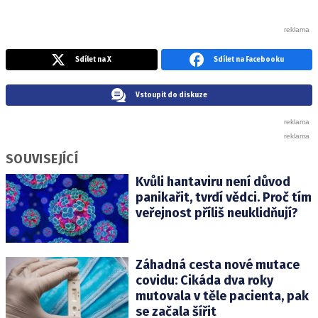
Sdílet na X
Sdílet na Facebooku
Vstoupit do diskuze
SOUVISEJÍCÍ
Kvůli hantaviru není důvod
panikařit, tvrdí vědci. Proč tím
veřejnost příliš neuklidňují?
Záhadná cesta nové mutace
covidu: Cikáda dva roky
mutovala v těle pacienta, pak
se začala šířit