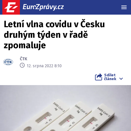
MEN
Letní vlna covidu v Česku
druhým týden v řadě
zpomaluje
ČTK
12. srpna 2022 8:10
Sdílet
článek