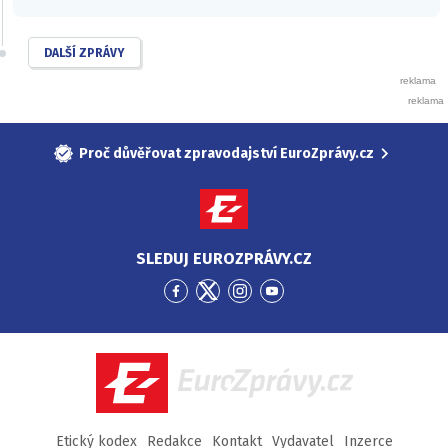
DALŠÍ ZPRÁVY
Proč důvěřovat zpravodajství EuroZprávy.cz
SLEDUJ EUROZPRÁVY.CZ
Přejít
Přejít
Přejít
Přejít
na
na
na
na
Facebook
Twitter
Instagram
YouTube
EuroZprávy.cz
Etický kodex
Redakce
Kontakt
Vydavatel
Inzerce