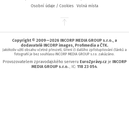
Osobní údaje / Cookies
Volná místa
Přejít
na
začátek
stránky
Copyright © 2009—2026 INCORP MEDIA GROUP s.r.o., a
dodavatelé INCORP images, Profimedia a ČTK.
Jakékoliv užití obsahu včetně převzetí, šíření či dalšího zpřístupňování článků a
fotografií je bez souhlasu INCORP MEDIA GROUP s.r.o. zakázáno.
Provozovatelem zpravodajského serveru
EuroZprávy.cz
je
INCORP
MEDIA GROUP s.r.o.
, IC:
118 23 054
.