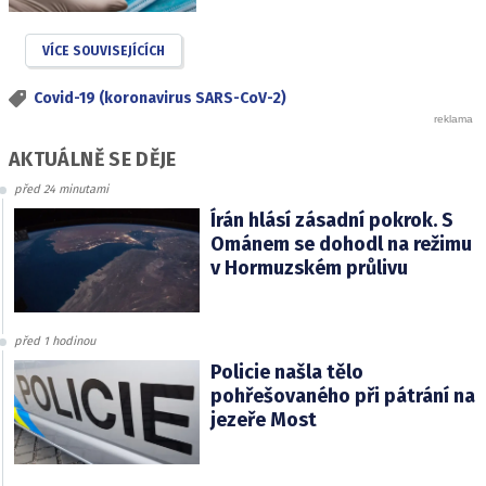
VÍCE SOUVISEJÍCÍCH
Covid-19 (koronavirus SARS-CoV-2)
AKTUÁLNĚ SE DĚJE
před 24 minutami
Írán hlásí zásadní pokrok. S
Ománem se dohodl na režimu
v Hormuzském průlivu
před 1 hodinou
Policie našla tělo
pohřešovaného při pátrání na
jezeře Most