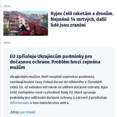
včera
Kyjev čelil raketám a dronům.
Nejméně 14 mrtvých, další
lidé jsou zranění
včera
EU zpřísňuje Ukrajincům podmínky pro
dočasnou ochranu. Problém hrozí zejména
mužům
Ukrajinským mužům, kteří nesplnili vojenskou povinnost,
nastávají krušné časy. Pokud dorazí do některého z členských
států EU, už nebudou mít nárok na udělení dočasné ochrany. Bylo
totiž zveřejněno nové rozhodnutí Rady EU, které upravuje
podmínky pro udělování dočasné ochrany a zároveň ji prodlužuje.
Informovalo
o tom ministerstvo vnitra.
Zdroj:
Jan Hrabě