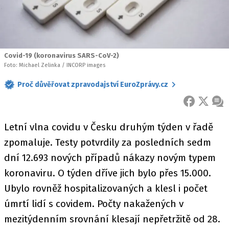
Covid-19 (koronavirus SARS-CoV-2)
Foto: Michael Zelinka / INCORP images
Proč důvěřovat zpravodajství EuroZprávy.cz
FACEBOOK
X
ZPR
Letní vlna covidu v Česku druhým týden v řadě
zpomaluje. Testy potvrdily za posledních sedm
dní 12.693 nových případů nákazy novým typem
koronaviru. O týden dříve jich bylo přes 15.000.
Ubylo rovněž hospitalizovaných a klesl i počet
úmrtí lidí s covidem. Počty nakažených v
mezitýdenním srovnání klesají nepřetržitě od 28.