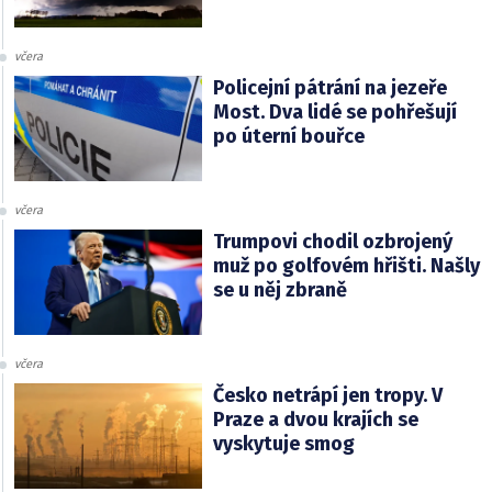
včera
Policejní pátrání na jezeře
Most. Dva lidé se pohřešují
po úterní bouřce
včera
Trumpovi chodil ozbrojený
muž po golfovém hřišti. Našly
se u něj zbraně
včera
Česko netrápí jen tropy. V
Praze a dvou krajích se
vyskytuje smog