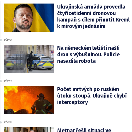
Ukrajinská armáda provedla
čtyřicetidenní dronovou
kampaň s cílem přinutit Kreml
k mírovým jednáním
včera
Na německém letišti našli
dron s výbušninou. Policie
nasadila robota
včera
Počet mrtvých po ruském
útoku stoupá. Ukrajině chybí
interceptory
včera
Metnar řešil situaci ve