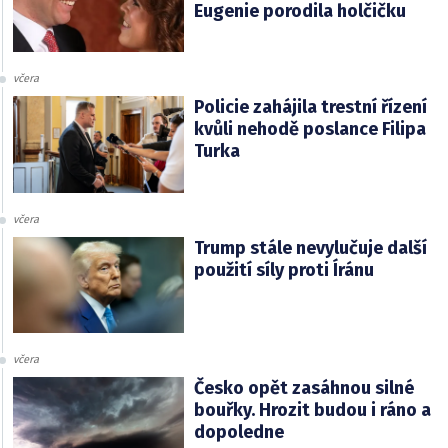
Eugenie porodila holčičku
včera
Policie zahájila trestní řízení
kvůli nehodě poslance Filipa
Turka
včera
Trump stále nevylučuje další
použití síly proti Íránu
včera
Česko opět zasáhnou silné
bouřky. Hrozit budou i ráno a
dopoledne