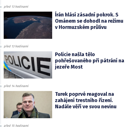
před 13 hodinami
Írán hlásí zásadní pokrok. S
Ománem se dohodl na režimu
v Hormuzském průlivu
před 13 hodinami
Policie našla tělo
pohřešovaného při pátrání na
jezeře Most
před 14 hodinami
Turek poprvé reagoval na
zahájení trestního řízení.
Nadále věří ve svou nevinu
před 15 hodinami