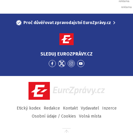
Proč důvěřovat zpravodajství EuroZprávy.cz
SLEDUJ EUROZPRÁVY.CZ
Přejít
Přejít
Přejít
Přejít
na
na
na
na
Facebook
Twitter
Instagram
YouTube
EuroZprávy.cz
Etický kodex
Redakce
Kontakt
Vydavatel
Inzerce
Osobní údaje / Cookies
Volná místa
Přejít