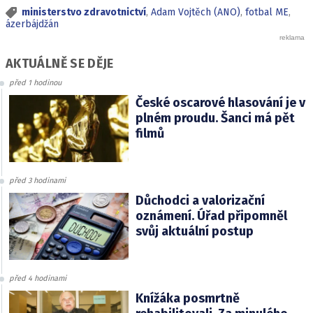
ministerstvo zdravotnictví
,
Adam Vojtěch (ANO)
,
fotbal ME
,
ázerbájdžán
AKTUÁLNĚ SE DĚJE
před 1 hodinou
České oscarové hlasování je v
plném proudu. Šanci má pět
filmů
před 3 hodinami
Důchodci a valorizační
oznámení. Úřad připomněl
svůj aktuální postup
před 4 hodinami
Knížáka posmrtně