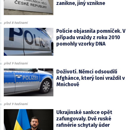
zanikne, jiný vznikne
před 8 hodinami
Policie objasnila pomníček. V
případu vraždy z roku 2010
pomohly vzorky DNA
před 9 hodinami
Doživotí. Němci odsoudili
Afghánce, který loni vraždil v
Mnichově
před 9 hodinami
Ukrajinské sankce opět
zafungovaly. Dvě ruské
rafinérie schytaly úder