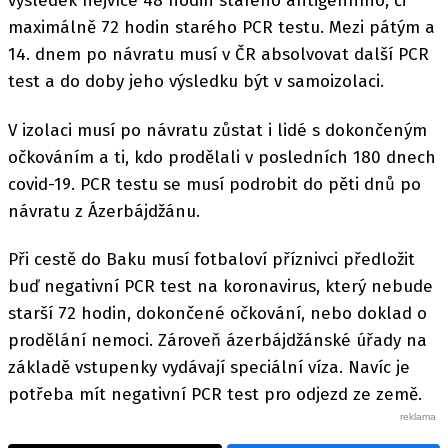
výsledek nejvíce 48 hodin starého antigenního, či
maximálně 72 hodin starého PCR testu. Mezi pátým a
14. dnem po návratu musí v ČR absolvovat další PCR
test a do doby jeho výsledku být v samoizolaci.
V izolaci musí po návratu zůstat i lidé s dokončeným
očkováním a ti, kdo prodělali v posledních 180 dnech
covid-19. PCR testu se musí podrobit do pěti dnů po
návratu z Ázerbájdžánu.
Při cestě do Baku musí fotbaloví příznivci předložit
buď negativní PCR test na koronavirus, který nebude
starší 72 hodin, dokončené očkování, nebo doklad o
prodělání nemoci. Zároveň ázerbájdžánské úřady na
základě vstupenky vydávají speciální víza. Navíc je
potřeba mít negativní PCR test pro odjezd ze země.