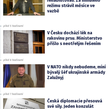
rehabilitovali. Za minulého
režimu strávil měsíce ve
vazbě
před 5 hodinami
V Česku dochází lék na
rakovinu prsu. Ministerstvo
přišlo s neotřelým řešením
před 6 hodinami
V NATO nikdy nebudeme, míní
bývalý šéf ukrajinské armády
Zalužnyj
před 7 hodinami
Česká diplomacie přesouvá
své síly. Jeden konzulát