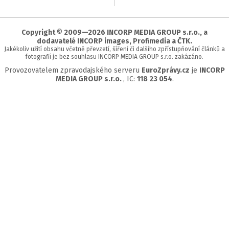
na
začátek
stránky
Copyright © 2009—2026 INCORP MEDIA GROUP s.r.o., a
dodavatelé INCORP images, Profimedia a ČTK.
Jakékoliv užití obsahu včetně převzetí, šíření či dalšího zpřístupňování článků a
fotografií je bez souhlasu INCORP MEDIA GROUP s.r.o. zakázáno.
Provozovatelem zpravodajského serveru
EuroZprávy.cz
je
INCORP
MEDIA GROUP s.r.o.
, IC:
118 23 054
.