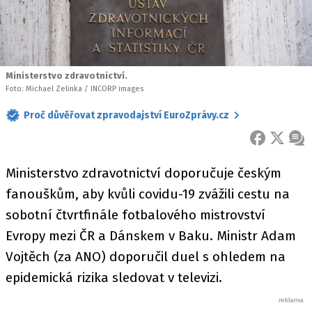
Ministerstvo zdravotnictví.
Foto: Michael Zelinka / INCORP images
Proč důvěřovat zpravodajství EuroZprávy.cz
FACEBOOK
X
ZPR
Ministerstvo zdravotnictví doporučuje českým
fanouškům, aby kvůli covidu-19 zvážili cestu na
sobotní čtvrtfinále fotbalového mistrovství
Evropy mezi ČR a Dánskem v Baku. Ministr Adam
Vojtěch (za ANO) doporučil duel s ohledem na
epidemická rizika sledovat v televizi.