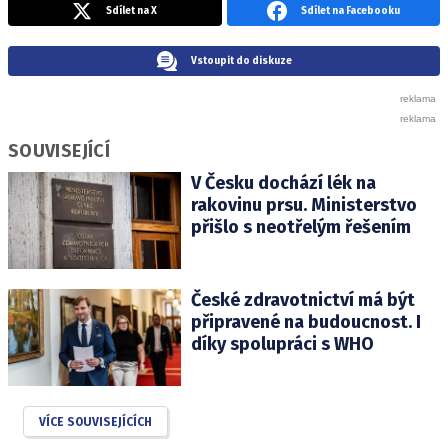
Sdílet na X
Sdílet na Facebooku
Vstoupit do diskuze
SOUVISEJÍCÍ
V Česku dochází lék na
rakovinu prsu. Ministerstvo
přišlo s neotřelým řešením
České zdravotnictví má být
připravené na budoucnost. I
díky spolupráci s WHO
VÍCE SOUVISEJÍCÍCH