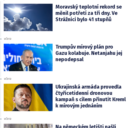
Moravský teplotní rekord se
měnil potřetí za tři dny. Ve
Strážnici bylo 41 stupňů
včera
Trumpův mírový plán pro
Gazu kolabuje. Netanjahu jej
nepodepsal
včera
Ukrajinská armáda provedla
čtyřicetidenní dronovou
kampaň s cílem přinutit Kreml
k mírovým jednáním
včera
Na německém letišti našli