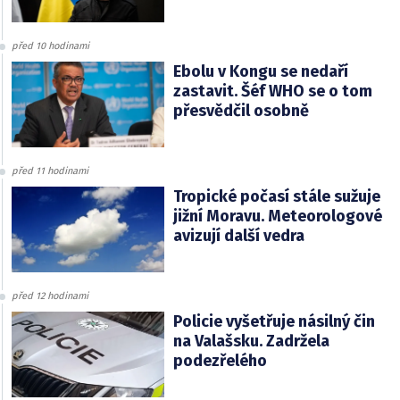
před 10 hodinami
Ebolu v Kongu se nedaří
zastavit. Šéf WHO se o tom
přesvědčil osobně
před 11 hodinami
Tropické počasí stále sužuje
jižní Moravu. Meteorologové
avizují další vedra
před 12 hodinami
Policie vyšetřuje násilný čin
na Valašsku. Zadržela
podezřelého