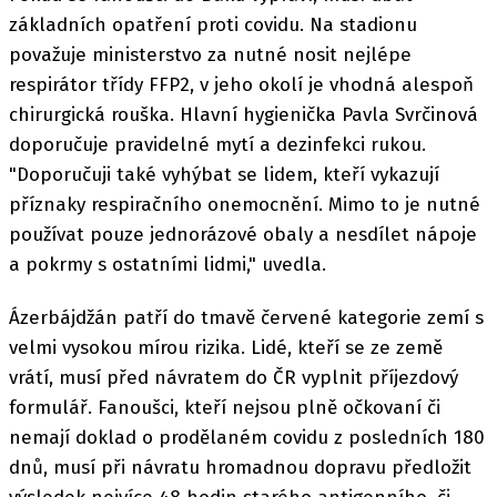
základních opatření proti covidu. Na stadionu
považuje ministerstvo za nutné nosit nejlépe
respirátor třídy FFP2, v jeho okolí je vhodná alespoň
chirurgická rouška. Hlavní hygienička Pavla Svrčinová
doporučuje pravidelné mytí a dezinfekci rukou.
"Doporučuji také vyhýbat se lidem, kteří vykazují
příznaky respiračního onemocnění. Mimo to je nutné
používat pouze jednorázové obaly a nesdílet nápoje
a pokrmy s ostatními lidmi," uvedla.
Ázerbájdžán patří do tmavě červené kategorie zemí s
velmi vysokou mírou rizika. Lidé, kteří se ze země
vrátí, musí před návratem do ČR vyplnit příjezdový
formulář. Fanoušci, kteří nejsou plně očkovaní či
nemají doklad o prodělaném covidu z posledních 180
dnů, musí při návratu hromadnou dopravu předložit