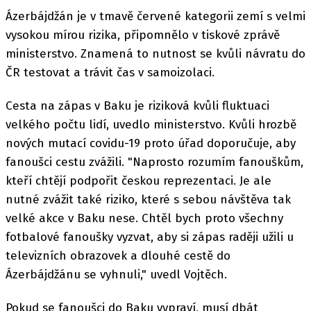
Ázerbájdžán je v tmavě červené kategorii zemí s velmi
vysokou mírou rizika, připomnělo v tiskové zprávě
ministerstvo. Znamená to nutnost se kvůli návratu do
ČR testovat a trávit čas v samoizolaci.
Cesta na zápas v Baku je riziková kvůli fluktuaci
velkého počtu lidí, uvedlo ministerstvo. Kvůli hrozbě
nových mutací covidu-19 proto úřad doporučuje, aby
fanoušci cestu zvážili. "Naprosto rozumím fanouškům,
kteří chtějí podpořit českou reprezentaci. Je ale
nutné zvážit také riziko, které s sebou návštěva tak
velké akce v Baku nese. Chtěl bych proto všechny
fotbalové fanoušky vyzvat, aby si zápas raději užili u
televizních obrazovek a dlouhé cestě do
Ázerbájdžánu se vyhnuli," uvedl Vojtěch.
Pokud se fanoušci do Baku vypraví, musí dbát