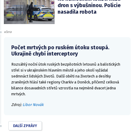
dron s výbušninou. Policie
nasadila robota
včera
Počet mrtvých po ruském útoku stoupá.
Ukrajině chybí interceptory
Rozsáhlý noční útok ruských bezpilotních letounů a balistických
střel si v ukrajinském hlavním městě a jeho okolí vyžádal
sedmnáct lidských životů. Další oběti na životech a desítky
zraněných hlásí také regiony Charkiv a Doněck, přičemž celková
bilance dosavadních střetů vzrostla na nejméně dvacet jedna
mrtvých.
Zdroj:
Libor Novák
DALŠÍ ZPRÁVY