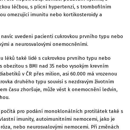
kou léčbou, s plicní hypertenzí, s trombofilním
bou omezující imunitu nebo kortikosteroidy a
 navíc uvedeni pacienti cukrovkou prvního typu nebo
ckými a neurosvalovými onemocněními.
u léků také lidé s cukrovkou prvního typu nebo
s obezitou s BMI nad 35 nebo vysokým krevním
diabetiků v ČR přes milion, asi 60.000 má vrozenou
krovka druhého typu souvisí s nezdravým životním
em času zhoršuje, může vést k onemocnění ledvin,
hou.
počítá pro podání monoklonálních protilátek také s
vlastní imunity, autoimunitními nemocemi, jako je
eróza, nebo neurosvalovými nemocemi. Při změnách