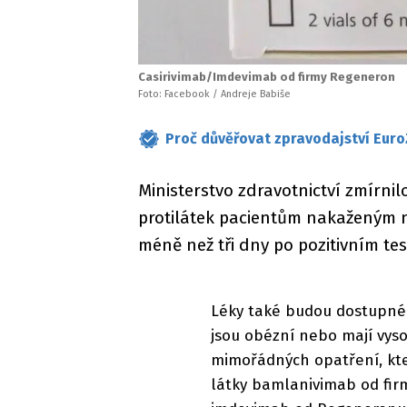
Casirivimab/Imdevimab od firmy Regeneron
Foto: Facebook / Andreje Babiše
Proč důvěřovat zpravodajství Euro
Ministerstvo zdravotnictví zmírn
protilátek pacientům nakaženým 
méně než tři dny po pozitivním tes
Léky také budou dostupné p
jsou obézní nebo mají vyso
mimořádných opatření, kt
látky bamlanivimab od firm