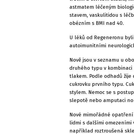
astmatem léčeným biologic
stavem, vaskulitidou s léč
obézním s BMI nad 40.
U léků od Regeneronu byli
autoimunitními neurologi
Nově jsou v seznamu u obo
druhého typu v kombinaci 
tlakem. Podle odhadů žije 
cukrovku prvního typu. Cu
stylem. Nemoc se s postup
slepotě nebo amputaci no
Nové mimořádné opatření 
lidmi s dalšími omezeními 
například roztroušená skl