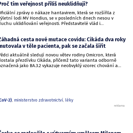
Proč tím veřejnost příliš neuklidňují?
Oficiální zprávy o nákaze hantavirem, která se rozšířila z
výletní lodi MV Hondius, se v posledních dnech nesou v
duchu uklidňování veřejnosti. Představitelé vlád i
zdravotnických organizací opakovaně zdůrazňují, že situace
je pod kontrolou a není důvod k panice. Někteří odborníci
Záhadná cesta nové mutace covidu: Cikáda dva roky
však podle CNN varují, že příliš sebevědomá rétorika, kterou
označují za úmyslné šíření klidu, může mít opačný účinek a
mutovala v těle pacienta, pak se začala šířit
prohloubit úzkost ve společnosti, která má stále v živé paměti
Vědci aktuálně sledují novou větev rodiny Omicron, která
pandemii covidu-19.
dostala přezdívku Cikáda, přičemž tato varianta odborně
označená jako BA.3.2 vykazuje neobvyklý vzorec chování a
zdá se, že se zaměřuje především na děti. Přestože virus
neustále mutuje, odborníci uklidňují, že tato verze
nezpůsobuje těžší průběh onemocnění u dětí ani u
dospělých. Její přezdívka vychází z vlastností hmyzu, který se
dokáže na dlouhou dobu stáhnout do ústraní a poté se
nečekaně vynořit po letech strávených pod zemí.
CoV-2)
,
ministerstvo zdravotnictví
,
léky