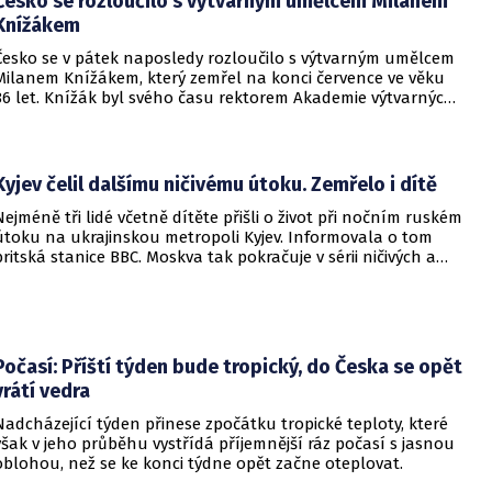
Česko se rozloučilo s výtvarným umělcem Milanem
Knížákem
Česko se v pátek naposledy rozloučilo s výtvarným umělcem
Milanem Knížákem, který zemřel na konci července ve věku
86 let. Knížák byl svého času rektorem Akademie výtvarných
umění a ředitelem Národní galerie.
Kyjev čelil dalšímu ničivému útoku. Zemřelo i dítě
Nejméně tři lidé včetně dítěte přišli o život při nočním ruském
útoku na ukrajinskou metropoli Kyjev. Informovala o tom
britská stanice BBC. Moskva tak pokračuje v sérii ničivých a
smrtících útoků na hlavní město sousední země.
Počasí: Příští týden bude tropický, do Česka se opět
vrátí vedra
Nadcházející týden přinese zpočátku tropické teploty, které
však v jeho průběhu vystřídá příjemnější ráz počasí s jasnou
oblohou, než se ke konci týdne opět začne oteplovat.