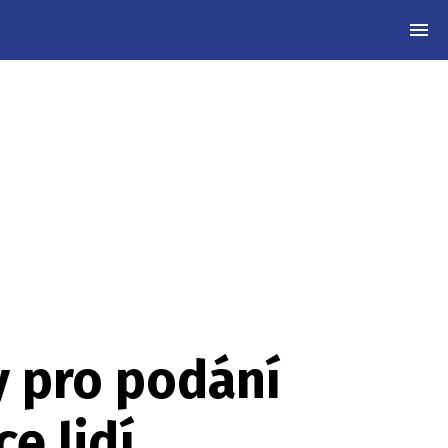
MEN
y pro podání
e lidí