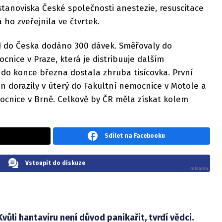
stanoviska České společnosti anestezie, resuscitace
á ho zveřejnila ve čtvrtek.
 do Česka dodáno 300 dávek. Směřovaly do
nice v Praze, která je distribuuje dalším
do konce března dostala zhruba tisícovka. První
n dorazily v úterý do Fakultní nemocnice v Motole a
ocnice v Brně. Celkově by ČR měla získat kolem
Sdílet na Facebooku
Vstoupit do diskuze
Kvůli hantaviru není důvod panikařit, tvrdí vědci.