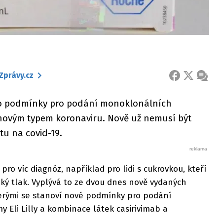
Zprávy.cz
FACEBOOK
X
ZPRÁ
ilo podmínky pro podání monoklonálních
novým typem koronaviru. Nově už nemusí být
tu na covid-19.
ro víc diagnóz, například pro lidi s cukrovkou, kteří
ký tlak. Vyplývá to ze dvou dnes nově vydaných
erými se stanoví nové podmínky pro podání
y Eli Lilly a kombinace látek casirivimab a