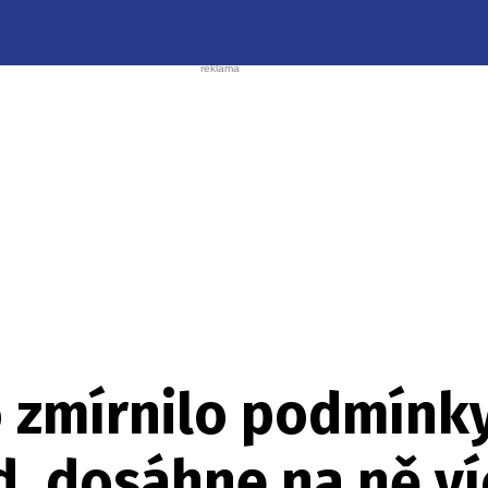
o zmírnilo podmínk
d, dosáhne na ně víc