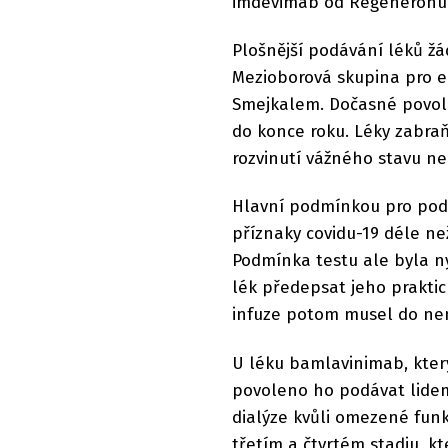
imdevimab od Regeneronu
Plošnější podávání léků žá
Mezioborová skupina pro 
Smejkalem. Dočasné povole
do konce roku. Léky zabraň
rozvinutí vážného stavu nem
Hlavní podmínkou pro pod
příznaky covidu-19 déle než
Podmínka testu ale byla 
lék předepsat jeho praktic
infuze potom musel do ne
U léku bamlavinimab, kter
povoleno ho podávat lidem 
dialýze kvůli omezené funk
třetím a čtvrtém stadiu, k