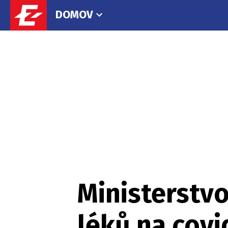
DOMOV
Ministerstv
léků na covi