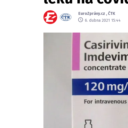
EuroZprávy.cz
,
ČTK
6. dubna 2021 15:44