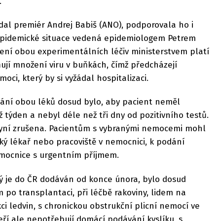
.
dal premiér Andrej Babiš (ANO), podporovala ho i
epidemické situace vedená epidemiologem Petrem
ní obou experimentálních léčiv ministerstvem platí
ují množení viru v buňkách, čímž předcházejí
oci, který by si vyžádal hospitalizaci.
ání obou léků dosud bylo, aby pacient neměl
 týden a nebyl déle než tři dny od pozitivního testů.
nyní zrušena. Pacientům s vybranými nemocemi mohl
ký lékař nebo pracoviště v nemocnici, k podání
mocnice s urgentním příjmem.
ý je do ČR dodáván od konce února, bylo dosud
po transplantaci, při léčbě rakoviny, lidem na
ci ledvin, s chronickou obstrukční plicní nemocí ve
teří ale nepotřebují domácí podávání kyslíku, s