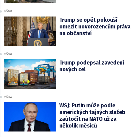
včera
Trump se opět pokouší
omezit novorozencům práva
na občanství
včera
Trump podepsal zavedení
nových cel
včera
WSJ: Putin může podle
amerických tajných služeb
zaútočit na NATO už za
několik měsíců