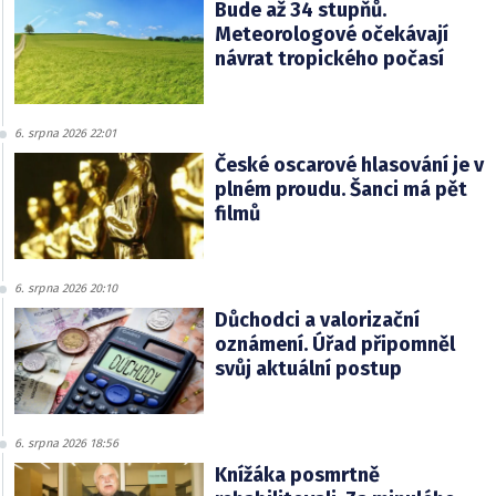
Bude až 34 stupňů.
Meteorologové očekávají
návrat tropického počasí
6. srpna 2026 22:01
České oscarové hlasování je v
plném proudu. Šanci má pět
filmů
6. srpna 2026 20:10
Důchodci a valorizační
oznámení. Úřad připomněl
svůj aktuální postup
6. srpna 2026 18:56
Knížáka posmrtně