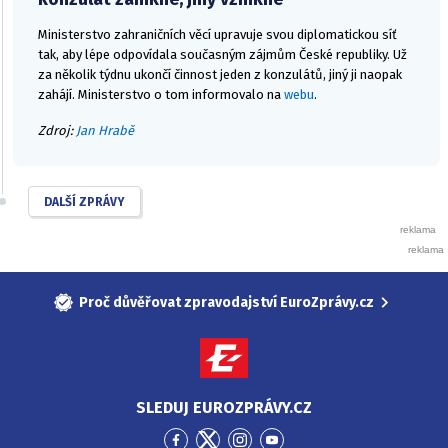
Ministerstvo zahraničních věcí upravuje svou diplomatickou síť
tak, aby lépe odpovídala současným zájmům České republiky. Už
za několik týdnu ukončí činnost jeden z konzulátů, jiný ji naopak
zahájí. Ministerstvo o tom informovalo na
webu
.
Zdroj:
Jan Hrabě
DALŠÍ ZPRÁVY
Proč důvěřovat zpravodajství EuroZprávy.cz
SLEDUJ EUROZPRÁVY.CZ
Přejít
Přejít
Přejít
Přejít