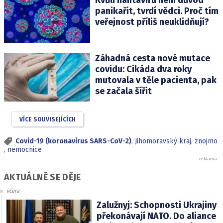
Kvůli hantaviru není důvod
panikařit, tvrdí vědci. Proč tím
veřejnost příliš neuklidňují?
Záhadná cesta nové mutace
covidu: Cikáda dva roky
mutovala v těle pacienta, pak
se začala šířit
VÍCE SOUVISEJÍCÍCH
Covid-19 (koronavirus SARS-CoV-2)
,
Jihomoravský kraj
,
znojmo
,
nemocnice
AKTUÁLNĚ SE DĚJE
včera
Zalužnyj: Schopnosti Ukrajiny
překonávají NATO. Do aliance