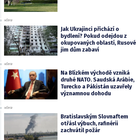
včera
Jak Ukrajinci přichází o
bydlení? Pokud odejdou z
okupovaných oblastí, Rusové
jim dům zabaví
včera
Na Blízkém východě vzniká
druhé NATO. Saudská Arábie,
Turecko a Pákistán uzavřely
významnou dohodu
včera
Bratislavským Slovnaftem
otřásl výbuch, rafinérii
zachvátil požár