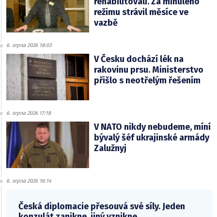
rehabilitovali. Za minulého
režimu strávil měsíce ve
vazbě
6. srpna 2026 18:03
V Česku dochází lék na
rakovinu prsu. Ministerstvo
přišlo s neotřelým řešením
6. srpna 2026 17:18
V NATO nikdy nebudeme, míní
bývalý šéf ukrajinské armády
Zalužnyj
6. srpna 2026 16:14
Česká diplomacie přesouvá své síly. Jeden
konzulát zanikne, jiný vznikne