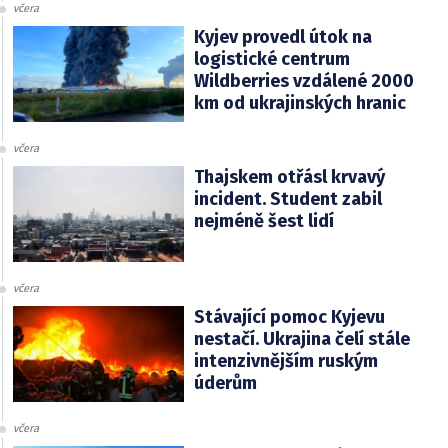
včera
Kyjev provedl útok na
logistické centrum
Wildberries vzdálené 2000
km od ukrajinských hranic
včera
Thajskem otřásl krvavý
incident. Student zabil
nejméně šest lidí
včera
Stávající pomoc Kyjevu
nestačí. Ukrajina čelí stále
intenzivnějším ruským
úderům
včera