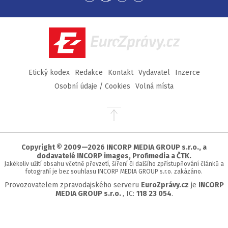
na
na
na
na
Facebook
Twitter
Instagram
YouTube
EuroZprávy.cz
Etický kodex
Redakce
Kontakt
Vydavatel
Inzerce
Osobní údaje / Cookies
Volná místa
Přejít
na
začátek
stránky
Copyright © 2009—2026 INCORP MEDIA GROUP s.r.o., a
dodavatelé INCORP images, Profimedia a ČTK.
Jakékoliv užití obsahu včetně převzetí, šíření či dalšího zpřístupňování článků a
fotografií je bez souhlasu INCORP MEDIA GROUP s.r.o. zakázáno.
Provozovatelem zpravodajského serveru
EuroZprávy.cz
je
INCORP
MEDIA GROUP s.r.o.
, IC:
118 23 054
.