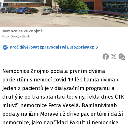
Nemocnice ve Znojmě
Foto: Google Earth
Proč důvěřovat zpravodajství EuroZprávy.cz
FACEBOOK
X
ZPR
Nemocnice Znojmo podala prvním dvěma
pacientům s nemocí covid-19 lék bamlanivimab.
Jeden z pacientů je v dialyzačním programu a
druhý je po transplantaci ledviny, řekla dnes ČTK
mluvčí nemocnice Petra Veselá. Bamlanivimab
podaly na jižní Moravě už dříve pacientům i další
nemocnice, jako například Fakultní nemocnice