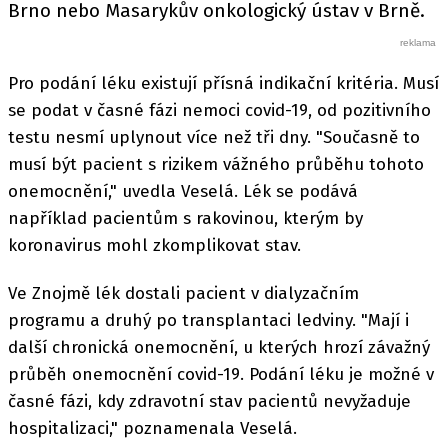
Brno nebo Masarykův onkologický ústav v Brně.
Pro podání léku existují přísná indikační kritéria. Musí
se podat v časné fázi nemoci covid-19, od pozitivního
testu nesmí uplynout více než tři dny. "Současně to
musí být pacient s rizikem vážného průběhu tohoto
onemocnění," uvedla Veselá. Lék se podává
například pacientům s rakovinou, kterým by
koronavirus mohl zkomplikovat stav.
Ve Znojmě lék dostali pacient v dialyzačním
programu a druhý po transplantaci ledviny. "Mají i
další chronická onemocnění, u kterých hrozí závažný
průběh onemocnění covid-19. Podání léku je možné v
časné fázi, kdy zdravotní stav pacientů nevyžaduje
hospitalizaci," poznamenala Veselá.