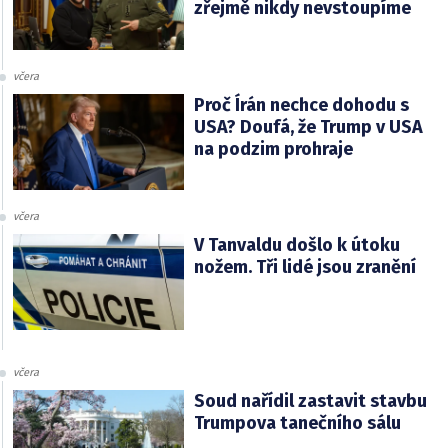
zřejmě nikdy nevstoupíme
včera
Proč Írán nechce dohodu s
USA? Doufá, že Trump v USA
na podzim prohraje
včera
V Tanvaldu došlo k útoku
nožem. Tři lidé jsou zranění
včera
Soud nařídil zastavit stavbu
Trumpova tanečního sálu