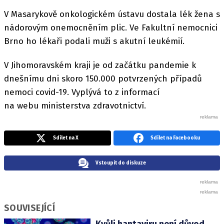
V Masarykově onkologickém ústavu dostala lék žena s
nádorovým onemocněním plic. Ve Fakultní nemocnici
Brno ho lékaři podali muži s akutní leukémií.
V Jihomoravském kraji je od začátku pandemie k
dnešnímu dni skoro 150.000 potvrzených případů
nemoci covid-19. Vyplývá to z informací
na webu ministerstva zdravotnictví.
Sdílet na X
Sdílet na Facebooku
Vstoupit do diskuze
SOUVISEJÍCÍ