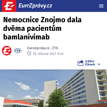
MEN
Nemocnice Znojmo dala
dvěma pacientům
bamlanivimab
EuroZprávy.cz
,
ČTK
19. března 2021 9:45
Sdílet
článek