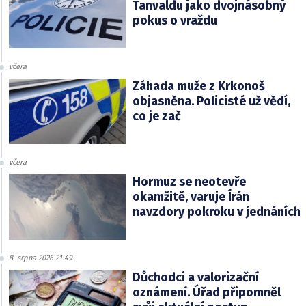
Tanvaldu jako dvojnásobný
pokus o vraždu
včera
Záhada muže z Krkonoš
objasněna. Policisté už vědí,
co je zač
včera
Hormuz se neotevře
okamžitě, varuje Írán
navzdory pokroku v jednáních
8. srpna 2026 21:49
Důchodci a valorizační
oznámení. Úřad připomněl