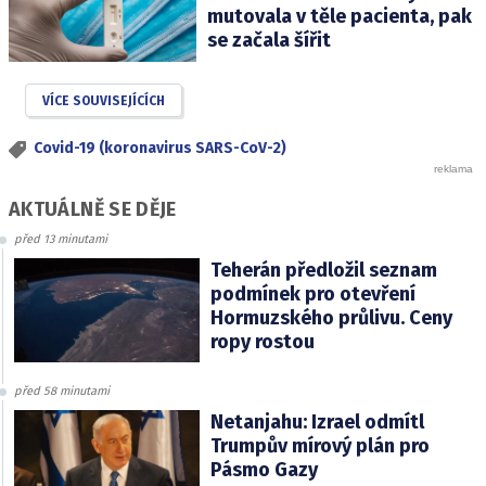
mutovala v těle pacienta, pak
se začala šířit
VÍCE SOUVISEJÍCÍCH
Covid-19 (koronavirus SARS-CoV-2)
AKTUÁLNĚ SE DĚJE
před 13 minutami
Teherán předložil seznam
podmínek pro otevření
Hormuzského průlivu. Ceny
ropy rostou
před 58 minutami
Netanjahu: Izrael odmítl
Trumpův mírový plán pro
Pásmo Gazy