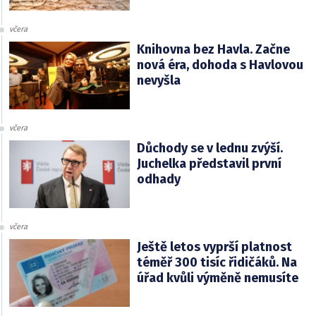
včera
Knihovna bez Havla. Začne
nová éra, dohoda s Havlovou
nevyšla
včera
Důchody se v lednu zvýší.
Juchelka představil první
odhady
včera
Ještě letos vyprší platnost
téměř 300 tisíc řidičáků. Na
úřad kvůli výměně nemusíte