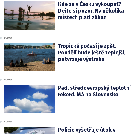
Kde se v Česku vykoupat?
Dejte si pozor. Na několika
místech platí zákaz
včera
Tropické počasí je zpět.
Pondělí bude ještě teplejší,
potvrzuje výstraha
včera
Padl středoevropský teplotní
rekord. Má ho Slovensko
včera
Policie vyšetřuje útok v