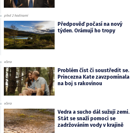
před 2 hodinami
Předpověď počasí na nový
týden. Orámují ho tropy
včera
Problém číst či soustředit se.
Princezna Kate zavzpomínala
na boj s rakovinou
včera
Vedra a sucho dál sužují zemi.
Stát se snaží pomoci se
zadržováním vody v krajině