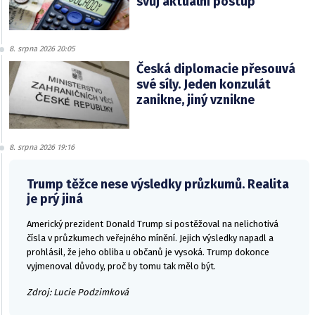
svůj aktuální postup
8. srpna 2026 20:05
Česká diplomacie přesouvá
své síly. Jeden konzulát
zanikne, jiný vznikne
8. srpna 2026 19:16
Trump těžce nese výsledky průzkumů. Realita
je prý jiná
Americký prezident Donald Trump si postěžoval na nelichotivá
čísla v průzkumech veřejného mínění. Jejich výsledky napadl a
prohlásil, že jeho obliba u občanů je vysoká. Trump dokonce
vyjmenoval důvody, proč by tomu tak mělo být.
Zdroj: Lucie Podzimková