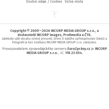
Osobní údaje / Cookies
Volná místa
Přejít
na
začátek
stránky
Copyright © 2009—2026 INCORP MEDIA GROUP s.r.o., a
dodavatelé INCORP images, Profimedia a ČTK.
Jakékoliv užití obsahu včetně převzetí, šíření či dalšího zpřístupňování článků a
fotografií je bez souhlasu INCORP MEDIA GROUP s.r.o. zakázáno.
Provozovatelem zpravodajského serveru
EuroZprávy.cz
je
INCORP
MEDIA GROUP s.r.o.
, IC:
118 23 054
.