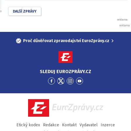
DALŠÍ ZPRÁVY
Proč důvěřovat zpravodajství EuroZprávy.cz
SLEDUJ EUROZPRÁVY.CZ
Přejít
Přejít
Přejít
Přejít
na
na
na
na
Facebook
Twitter
Instagram
YouTube
EuroZprávy.cz
Etický kodex
Redakce
Kontakt
Vydavatel
Inzerce