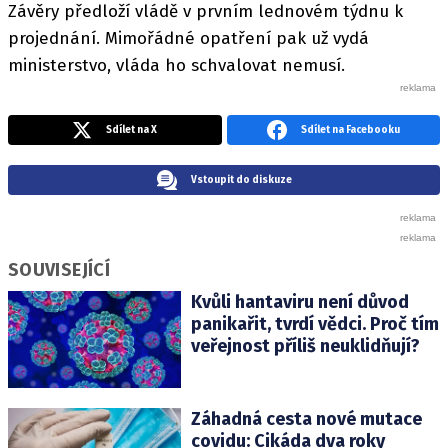
Závěry předloží vládě v prvním lednovém týdnu k
projednání. Mimořádné opatření pak už vydá
ministerstvo, vláda ho schvalovat nemusí.
Sdílet na X
Sdílet na Facebooku
Vstoupit do diskuze
SOUVISEJÍCÍ
Kvůli hantaviru není důvod
panikařit, tvrdí vědci. Proč tím
veřejnost příliš neuklidňují?
Záhadná cesta nové mutace
covidu: Cikáda dva roky