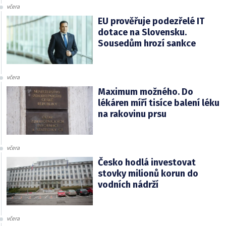
včera
EU prověřuje podezřelé IT
dotace na Slovensku.
Sousedům hrozí sankce
včera
Maximum možného. Do
lékáren míří tisíce balení léku
na rakovinu prsu
včera
Česko hodlá investovat
stovky milionů korun do
vodních nádrží
včera