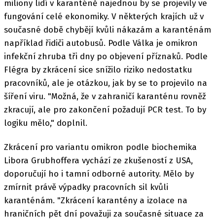
miliony lidí v karanténě najednou by se projevily ve
fungování celé ekonomiky. V některých krajích už v
současné době chybějí kvůli nákazám a karanténám
například řidiči autobusů. Podle Válka je omikron
infekční zhruba tři dny po objevení příznaků. Podle
Flégra by zkrácení sice snížilo riziko nedostatku
pracovníků, ale je otázkou, jak by se to projevilo na
šíření viru. "Možná, že v zahraničí karanténu rovněž
zkracují, ale pro zakončení požadují PCR test. To by
logiku mělo," doplnil.
Zkrácení pro variantu omikron podle biochemika
Libora Grubhoffera vychází ze zkušeností z USA,
doporučují ho i tamní odborné autority. Mělo by
zmírnit právě výpadky pracovních sil kvůli
karanténám. "Zkrácení karantény a izolace na
hraničních pět dní považuji za současné situace za