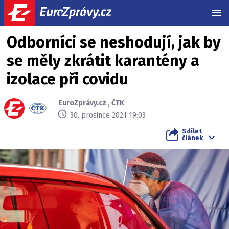
MEN
Odborníci se neshodují, jak by
se měly zkrátit karantény a
izolace při covidu
EuroZprávy.cz
,
ČTK
30. prosince 2021 19:03
Sdílet
článek