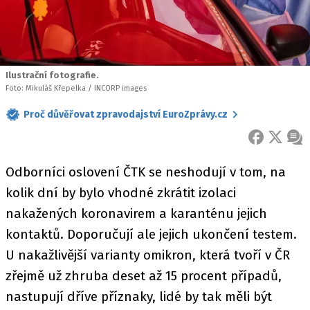
Ilustrační fotografie.
Foto: Mikuláš Křepelka / INCORP images
Proč důvěřovat zpravodajství EuroZprávy.cz
FACEBOOK
X
ZPR
Odborníci oslovení ČTK se neshodují v tom, na
kolik dní by bylo vhodné zkrátit izolaci
nakažených koronavirem a karanténu jejich
kontaktů. Doporučují ale jejich ukončení testem.
U nakažlivější varianty omikron, která tvoří v ČR
zřejmě už zhruba deset až 15 procent případů,
nastupují dříve příznaky, lidé by tak měli být