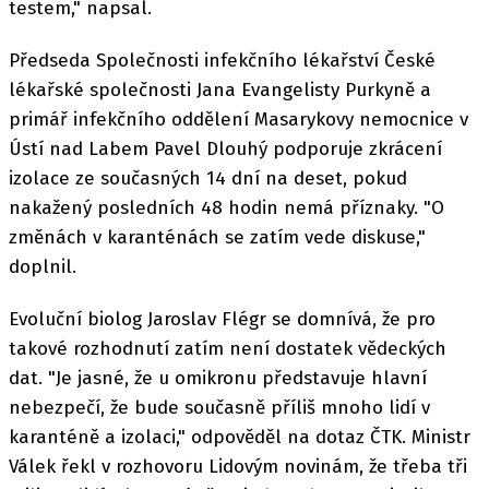
testem," napsal.
Předseda Společnosti infekčního lékařství České
lékařské společnosti Jana Evangelisty Purkyně a
primář infekčního oddělení Masarykovy nemocnice v
Ústí nad Labem Pavel Dlouhý podporuje zkrácení
izolace ze současných 14 dní na deset, pokud
nakažený posledních 48 hodin nemá příznaky. "O
změnách v karanténách se zatím vede diskuse,"
doplnil.
Evoluční biolog Jaroslav Flégr se domnívá, že pro
takové rozhodnutí zatím není dostatek vědeckých
dat. "Je jasné, že u omikronu představuje hlavní
nebezpečí, že bude současně příliš mnoho lidí v
karanténě a izolaci," odpověděl na dotaz ČTK. Ministr
Válek řekl v rozhovoru Lidovým novinám, že třeba tři