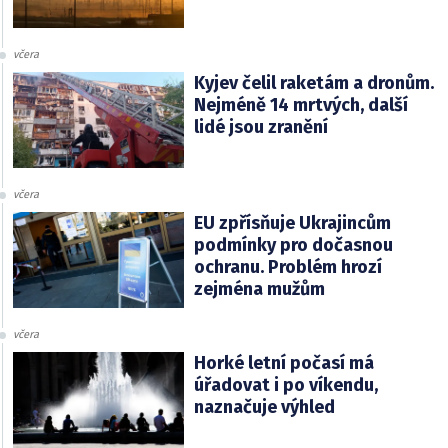
včera
Kyjev čelil raketám a dronům.
Nejméně 14 mrtvých, další
lidé jsou zranění
včera
EU zpřísňuje Ukrajincům
podmínky pro dočasnou
ochranu. Problém hrozí
zejména mužům
včera
Horké letní počasí má
úřadovat i po víkendu,
naznačuje výhled