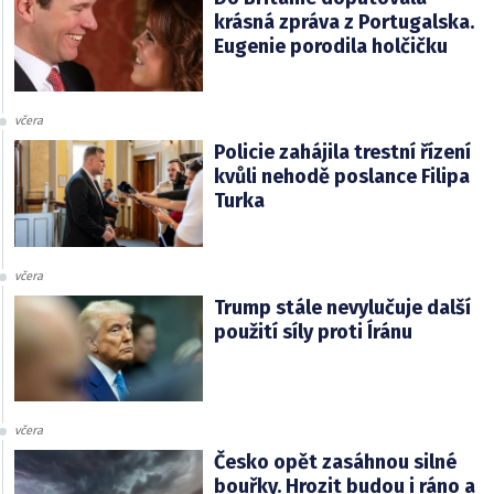
krásná zpráva z Portugalska.
Eugenie porodila holčičku
včera
Policie zahájila trestní řízení
kvůli nehodě poslance Filipa
Turka
včera
Trump stále nevylučuje další
použití síly proti Íránu
včera
Česko opět zasáhnou silné
bouřky. Hrozit budou i ráno a