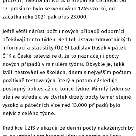
procent," uvedla mluvčí SZÚ Štěpánka Čechová. Od
17. prosince bylo sekvenováno 1245 vzorků, od
začátku roku 2021 pak přes 23.000.
Ještě větší nárůst počtu nových případů odborníci
očekávají tento týden. Ředitel Ústavu zdravotnických
informací a statistiky (ÚZIS) Ladislav Dušek v pátek
ČTK a České televizi řekl, že to naznačují i počty
nových případů v minulém týdnu. Obvykle je, také
kvůli testování ve školách, dnem s nejvyšším počtem
pozitivně testovaných úterý a potom následuje
postupný pokles až do konce týdne. Minulý týden se
ale i ve středu a ve čtvrtek držely počty téměř stejně
vysoko a pátečních více než 13.000 případů bylo
nejvíc z celého týdne.
Predikce ÚZIS v ukazují, že denní počty nakažených by