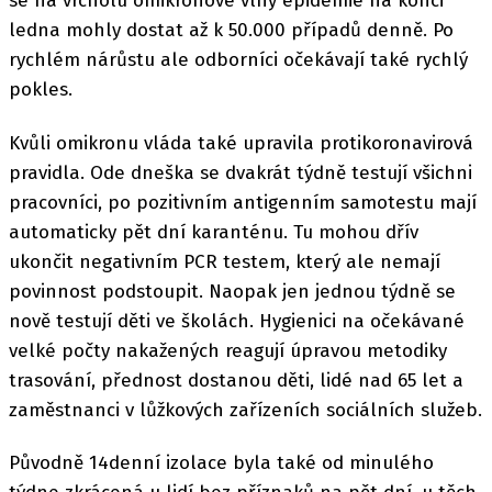
se na vrcholu omikronové vlny epidemie na konci
ledna mohly dostat až k 50.000 případů denně. Po
rychlém nárůstu ale odborníci očekávají také rychlý
pokles.
Kvůli omikronu vláda také upravila protikoronavirová
pravidla. Ode dneška se dvakrát týdně testují všichni
pracovníci, po pozitivním antigenním samotestu mají
automaticky pět dní karanténu. Tu mohou dřív
ukončit negativním PCR testem, který ale nemají
povinnost podstoupit. Naopak jen jednou týdně se
nově testují děti ve školách. Hygienici na očekávané
velké počty nakažených reagují úpravou metodiky
trasování, přednost dostanou děti, lidé nad 65 let a
zaměstnanci v lůžkových zařízeních sociálních služeb.
Původně 14denní izolace byla také od minulého