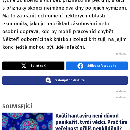
týdne zkrácená u lidí bez příznaků na pět dní, u těch
s příznaky skončí nejméně dva dny po jejich vymizení.
Má to zabránit ochromení některých oblastí
ekonomiky, jako je například zásobování nebo
osobní doprava, kde by mohli pracovníci chybět.
Někteří odborníci tak krátkou izolaci kritizují, na jejím
konci ještě mohou být lidé infekční.
Sdílet na X
Sdílet na Facebooku
Vstoupit do diskuze
SOUVISEJÍCÍ
Kvůli hantaviru není důvod
panikařit, tvrdí vědci. Proč tím
veřejnost příliš neuklidňují?