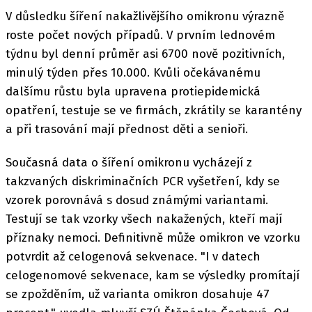
V důsledku šíření nakažlivějšího omikronu výrazně
roste počet nových případů. V prvním lednovém
týdnu byl denní průměr asi 6700 nově pozitivních,
minulý týden přes 10.000. Kvůli očekávanému
dalšímu růstu byla upravena protiepidemická
opatření, testuje se ve firmách, zkrátily se karantény
a při trasování mají přednost děti a senioři.
Současná data o šíření omikronu vycházejí z
takzvaných diskriminačních PCR vyšetření, kdy se
vzorek porovnává s dosud známými variantami.
Testují se tak vzorky všech nakažených, kteří mají
příznaky nemoci. Definitivně může omikron ve vzorku
potvrdit až celogenová sekvenace. "I v datech
celogenomové sekvenace, kam se výsledky promítají
se zpožděním, už varianta omikron dosahuje 47