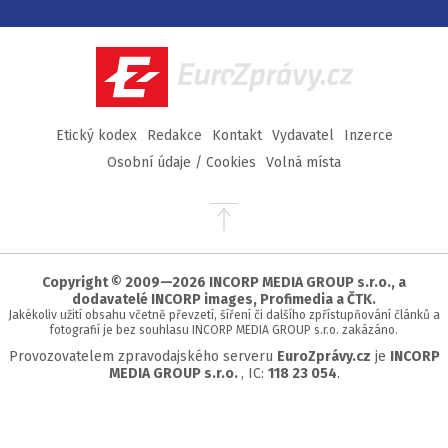
na
na
na
na
Facebook
Twitter
Instagram
YouTube
EuroZprávy.cz
Etický kodex
Redakce
Kontakt
Vydavatel
Inzerce
Osobní údaje / Cookies
Volná místa
Přejít
na
začátek
stránky
Copyright © 2009—2026 INCORP MEDIA GROUP s.r.o., a
dodavatelé INCORP images, Profimedia a ČTK.
Jakékoliv užití obsahu včetně převzetí, šíření či dalšího zpřístupňování článků a
fotografií je bez souhlasu INCORP MEDIA GROUP s.r.o. zakázáno.
Provozovatelem zpravodajského serveru
EuroZprávy.cz
je
INCORP
MEDIA GROUP s.r.o.
, IC:
118 23 054
.