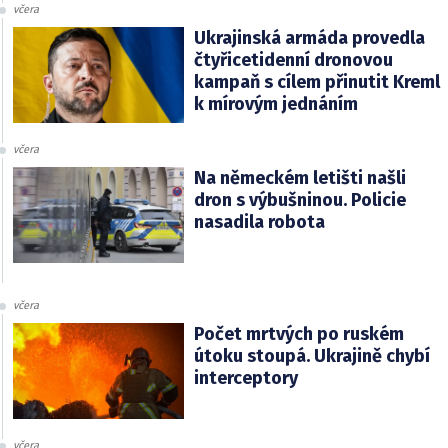
včera
Ukrajinská armáda provedla
čtyřicetidenní dronovou
kampaň s cílem přinutit Kreml
k mírovým jednáním
včera
Na německém letišti našli
dron s výbušninou. Policie
nasadila robota
včera
Počet mrtvých po ruském
útoku stoupá. Ukrajině chybí
interceptory
včera