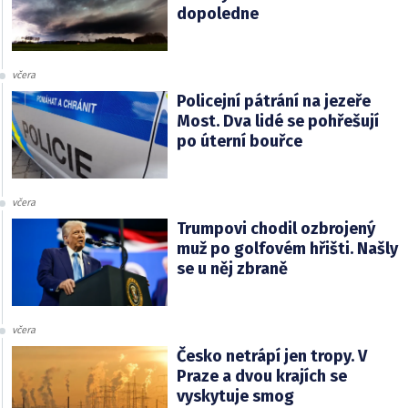
dopoledne
včera
Policejní pátrání na jezeře
Most. Dva lidé se pohřešují
po úterní bouřce
včera
Trumpovi chodil ozbrojený
muž po golfovém hřišti. Našly
se u něj zbraně
včera
Česko netrápí jen tropy. V
Praze a dvou krajích se
vyskytuje smog