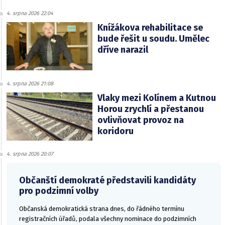
4. srpna 2026 22:04
Knížákova rehabilitace se
bude řešit u soudu. Umělec
dříve narazil
4. srpna 2026 21:08
Vlaky mezi Kolínem a Kutnou
Horou zrychlí a přestanou
ovlivňovat provoz na
koridoru
4. srpna 2026 20:07
Občanští demokraté představili kandidáty
pro podzimní volby
Občanská demokratická strana dnes, do řádného termínu
registračních úřadů, podala všechny nominace do podzimních