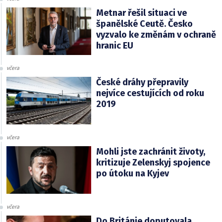
Metnar řešil situaci ve
španělské Ceutě. Česko
vyzvalo ke změnám v ochraně
hranic EU
včera
České dráhy přepravily
nejvíce cestujících od roku
2019
včera
Mohli jste zachránit životy,
kritizuje Zelenskyj spojence
po útoku na Kyjev
včera
Do Británie doputovala