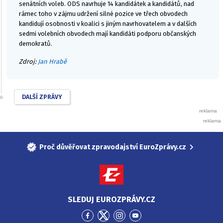
senátních voleb. ODS navrhuje 14 kandidátek a kandidátů, nad
rámec toho v zájmu udržení silné pozice ve třech obvodech
kandidují osobnosti v koalici s jiným navrhovatelem a v dalších
sedmi volebních obvodech mají kandidáti podporu občanských
demokratů.
Zdroj:
Jan Hrabě
DALŠÍ ZPRÁVY
Proč důvěřovat zpravodajství EuroZprávy.cz
SLEDUJ EUROZPRÁVY.CZ
Přejít
Přejít
Přejít
Přejít