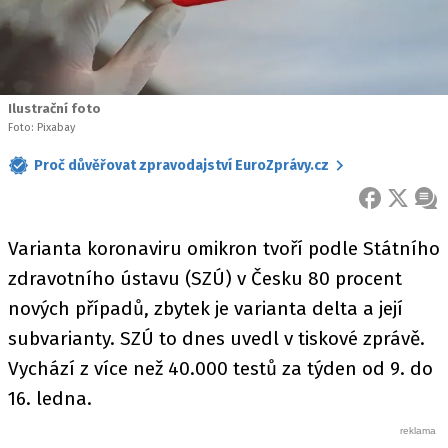
Ilustrační foto
Foto: Pixabay
Proč důvěřovat zpravodajství EuroZprávy.cz
FACEBOOK
X
ZPR
Varianta koronaviru omikron tvoří podle Státního
zdravotního ústavu (SZÚ) v Česku 80 procent
nových případů, zbytek je varianta delta a její
subvarianty. SZÚ to dnes uvedl v tiskové zprávě.
Vychází z více než 40.000 testů za týden od 9. do
16. ledna.