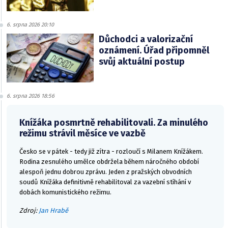
6. srpna 2026 20:10
Důchodci a valorizační
oznámení. Úřad připomněl
svůj aktuální postup
6. srpna 2026 18:56
Knížáka posmrtně rehabilitovali. Za minulého
režimu strávil měsíce ve vazbě
Česko se v pátek - tedy již zítra - rozloučí s Milanem Knížákem.
Rodina zesnulého umělce obdržela během náročného období
alespoň jednu dobrou zprávu. Jeden z pražských obvodních
soudů Knížáka definitivně rehabilitoval za vazební stíhání v
dobách komunistického režimu.
Zdroj:
Jan Hrabě