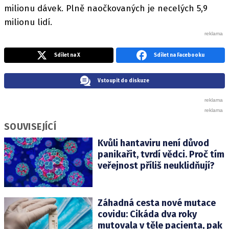
milionu dávek. Plně naočkovaných je necelých 5,9
milionu lidí.
Sdílet na X
Sdílet na Facebooku
Vstoupit do diskuze
SOUVISEJÍCÍ
Kvůli hantaviru není důvod
panikařit, tvrdí vědci. Proč tím
veřejnost příliš neuklidňují?
Záhadná cesta nové mutace
covidu: Cikáda dva roky
mutovala v těle pacienta, pak