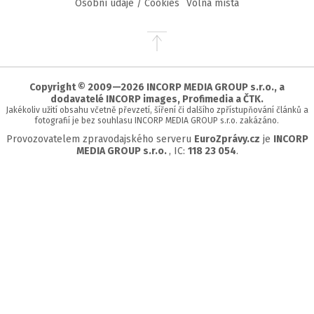
Osobní údaje / Cookies
Volná místa
Přejít
na
začátek
stránky
Copyright © 2009—2026 INCORP MEDIA GROUP s.r.o., a
dodavatelé INCORP images, Profimedia a ČTK.
Jakékoliv užití obsahu včetně převzetí, šíření či dalšího zpřístupňování článků a
fotografií je bez souhlasu INCORP MEDIA GROUP s.r.o. zakázáno.
Provozovatelem zpravodajského serveru
EuroZprávy.cz
je
INCORP
MEDIA GROUP s.r.o.
, IC:
118 23 054
.