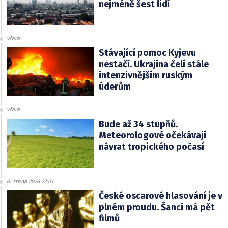
nejméně šest lidí
včera
Stávající pomoc Kyjevu
nestačí. Ukrajina čelí stále
intenzivnějším ruským
úderům
včera
Bude až 34 stupňů.
Meteorologové očekávají
návrat tropického počasí
6. srpna 2026 22:01
České oscarové hlasování je v
plném proudu. Šanci má pět
filmů