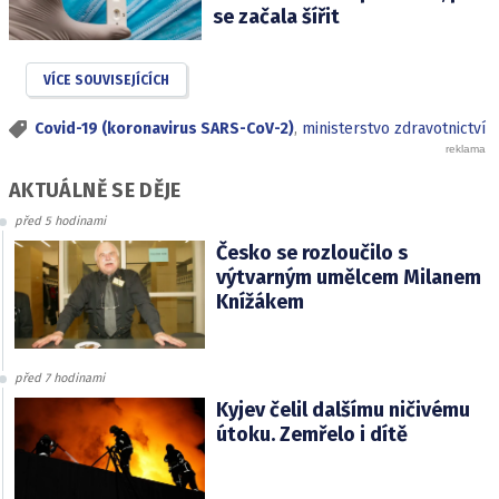
se začala šířit
VÍCE SOUVISEJÍCÍCH
Covid-19 (koronavirus SARS-CoV-2)
,
ministerstvo zdravotnictví
AKTUÁLNĚ SE DĚJE
před 5 hodinami
Česko se rozloučilo s
výtvarným umělcem Milanem
Knížákem
před 7 hodinami
Kyjev čelil dalšímu ničivému
útoku. Zemřelo i dítě