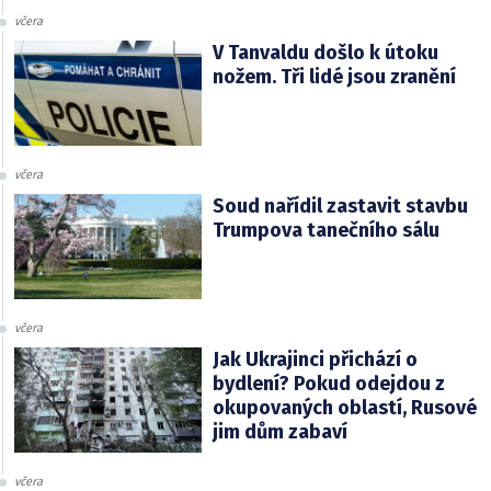
včera
V Tanvaldu došlo k útoku
nožem. Tři lidé jsou zranění
včera
Soud nařídil zastavit stavbu
Trumpova tanečního sálu
včera
Jak Ukrajinci přichází o
bydlení? Pokud odejdou z
okupovaných oblastí, Rusové
jim dům zabaví
včera