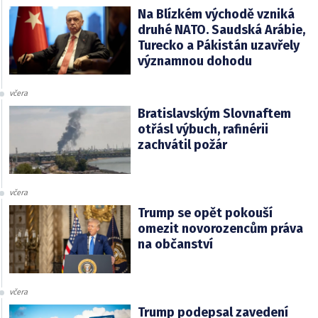
Na Blízkém východě vzniká
druhé NATO. Saudská Arábie,
Turecko a Pákistán uzavřely
významnou dohodu
včera
Bratislavským Slovnaftem
otřásl výbuch, rafinérii
zachvátil požár
včera
Trump se opět pokouší
omezit novorozencům práva
na občanství
včera
Trump podepsal zavedení