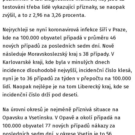
testováni třeba lidé vykazující příznaky, se naopak
zvýšil, a to z 2,96 na 3,26 procenta.
Nejrychleji se nyní koronavirová infekce šíří v Praze,
kde na 100.000 obyvatel připadá v průměru 46
nových případů za posledních sedm dní. Nově
následuje Moravskoslezský kraj s 38 případy. V
Karlovarské kraji, kde byla v minulých dnech
incidence dlouhodobě nejvyšší, incidenční číslo klesá,
nyní je to 36 případů za týden v přepočtu na 100.000
lidí. Naopak nejlépe je na tom Liberecký kraj, kde se
incidenční číslo drží pod deseti.
Na úrovni okresů je nejméně příznivá situace na
Opavsku a Vsetínsku. V Opavě a okolí připadá na
100.000 obyvatel 77 nových případů nákazy za
posledních sedm dní, v okrese Vsetín je to 56