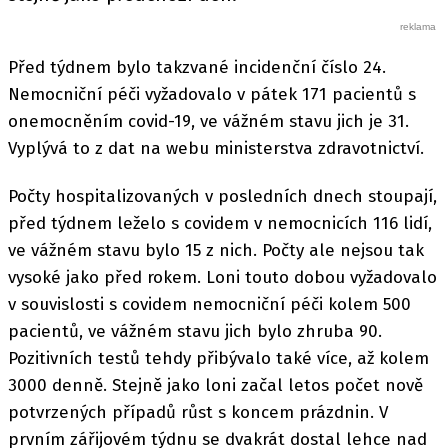
Před týdnem bylo takzvané incidenční číslo 24.
Nemocniční péči vyžadovalo v pátek 171 pacientů s
onemocněním covid-19, ve vážném stavu jich je 31.
Vyplývá to z dat na webu ministerstva zdravotnictví.
Počty hospitalizovaných v posledních dnech stoupají,
před týdnem leželo s covidem v nemocnicích 116 lidí,
ve vážném stavu bylo 15 z nich. Počty ale nejsou tak
vysoké jako před rokem. Loni touto dobou vyžadovalo
v souvislosti s covidem nemocniční péči kolem 500
pacientů, ve vážném stavu jich bylo zhruba 90.
Pozitivních testů tehdy přibývalo také více, až kolem
3000 denně. Stejně jako loni začal letos počet nově
potvrzených případů růst s koncem prázdnin. V
prvním zářijovém týdnu se dvakrát dostal lehce nad