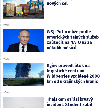
nových cel
včera
WSJ: Putin může podle
amerických tajných služeb
zaútočit na NATO už za
několik měsíců
včera
Kyjev provedl útok na
logistické centrum
Wildberries vzdálené 2000
km od ukrajinských hranic
včera
Thajskem otřásl krvavý
incident. Student zabil