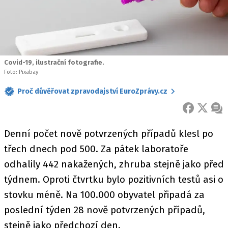
Covid-19, ilustrační fotografie.
Foto: Pixabay
Proč důvěřovat zpravodajství EuroZprávy.cz
FACEBOOK
X
ZPR
Denní počet nově potvrzených případů klesl po
třech dnech pod 500. Za pátek laboratoře
odhalily 442 nakažených, zhruba stejně jako před
týdnem. Oproti čtvrtku bylo pozitivních testů asi o
stovku méně. Na 100.000 obyvatel připadá za
poslední týden 28 nově potvrzených případů,
stejně jako předchozí den.