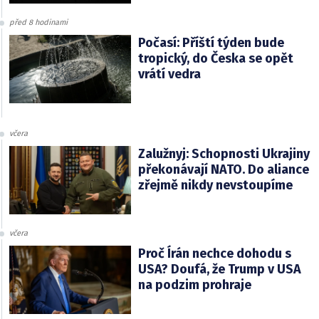
před 8 hodinami
Počasí: Příští týden bude
tropický, do Česka se opět
vrátí vedra
včera
Zalužnyj: Schopnosti Ukrajiny
překonávají NATO. Do aliance
zřejmě nikdy nevstoupíme
včera
Proč Írán nechce dohodu s
USA? Doufá, že Trump v USA
na podzim prohraje