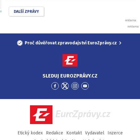
DALŠÍ ZPRÁVY
Proč důvěřovat zpravodajství EuroZprávy.cz
SLEDUJ EUROZPRÁVY.CZ
Přejít
Přejít
Přejít
Přejít
na
na
na
na
Facebook
Twitter
Instagram
YouTube
EuroZprávy.cz
Etický kodex
Redakce
Kontakt
Vydavatel
Inzerce