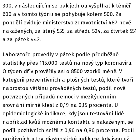
300, v následujícím se pak jednou vyšplhal k téměř
600 a v tomto týdnu se pohybuje kolem 500. Za
pondělí eviduje ministerstvo zdravotnictví 487 nově
nakažených, za úterý 555, za středu 524, za čtvrtek 551
a za pátek 442.
Laboratoře provedly v pátek podle předběžné
statistiky přes 115.000 testů na nový typ koronaviru.
O týden dřív prověřily asi o 8500 vzorků méně. V
kategorii preventivních a plošných testů, které tvoří
naprostou většinu prováděných testů, podíl nově
potvrzených případů nemoci v mezitýdenním
srovnání mírně klesl z 0,19 na 0,15 procenta. U
epidemiologické indikace, kdy jsou testováni lidé
například kvůli možnému kontaktu s nakaženým, se
podíl pozitivních snížil z 0,96 na 0,86 procenta. Podíl
pozitivních u tzv. diagnostické indikace, kdy jsou už