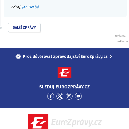
Zdroj:
Jan Hrabě
DALŠÍ ZPRÁVY
Proč důvěřovat zpravodajství EuroZprávy.cz
SLEDUJ EUROZPRÁVY.CZ
Přejít
Přejít
Přejít
Přejít
na
na
na
na
Facebook
Twitter
Instagram
YouTube
EuroZprávy.cz