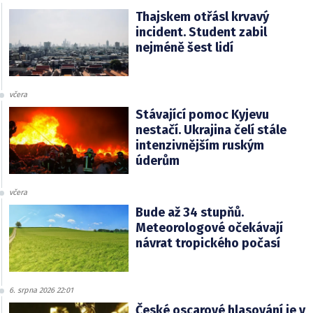
Thajskem otřásl krvavý
incident. Student zabil
nejméně šest lidí
včera
Stávající pomoc Kyjevu
nestačí. Ukrajina čelí stále
intenzivnějším ruským
úderům
včera
Bude až 34 stupňů.
Meteorologové očekávají
návrat tropického počasí
6. srpna 2026 22:01
České oscarové hlasování je v