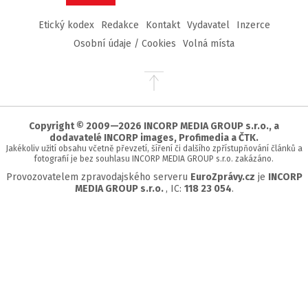
Etický kodex
Redakce
Kontakt
Vydavatel
Inzerce
Osobní údaje / Cookies
Volná místa
Přejít
na
začátek
stránky
Copyright © 2009—2026 INCORP MEDIA GROUP s.r.o., a
dodavatelé INCORP images, Profimedia a ČTK.
Jakékoliv užití obsahu včetně převzetí, šíření či dalšího zpřístupňování článků a
fotografií je bez souhlasu INCORP MEDIA GROUP s.r.o. zakázáno.
Provozovatelem zpravodajského serveru
EuroZprávy.cz
je
INCORP
MEDIA GROUP s.r.o.
, IC:
118 23 054
.