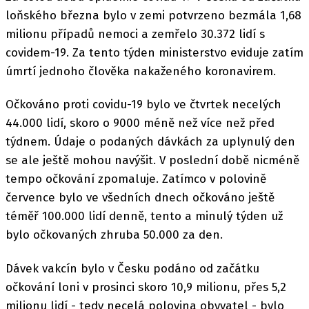
loňského března bylo v zemi potvrzeno bezmála 1,68
milionu případů nemoci a zemřelo 30.372 lidí s
covidem-19. Za tento týden ministerstvo eviduje zatím
úmrtí jednoho člověka nakaženého koronavirem.
Očkováno proti covidu-19 bylo ve čtvrtek necelých
44.000 lidí, skoro o 9000 méně než více než před
týdnem. Údaje o podaných dávkách za uplynulý den
se ale ještě mohou navýšit. V poslední době nicméně
tempo očkování zpomaluje. Zatímco v polovině
července bylo ve všedních dnech očkováno ještě
téměř 100.000 lidí denně, tento a minulý týden už
bylo očkovaných zhruba 50.000 za den.
Dávek vakcín bylo v Česku podáno od začátku
očkování loni v prosinci skoro 10,9 milionu, přes 5,2
milionu lidí - tedy necelá polovina obyvatel - bylo