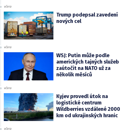
včera
Trump podepsal zavedení
nových cel
včera
WSJ: Putin může podle
amerických tajných služeb
zaútočit na NATO už za
několik měsíců
včera
Kyjev provedl útok na
logistické centrum
Wildberries vzdálené 2000
km od ukrajinských hranic
včera