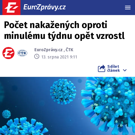
MEN
Počet nakažených oproti
minulému týdnu opět vzrostl
EuroZprávy.cz
,
ČTK
13. srpna 2021 9:11
Sdílet
článek