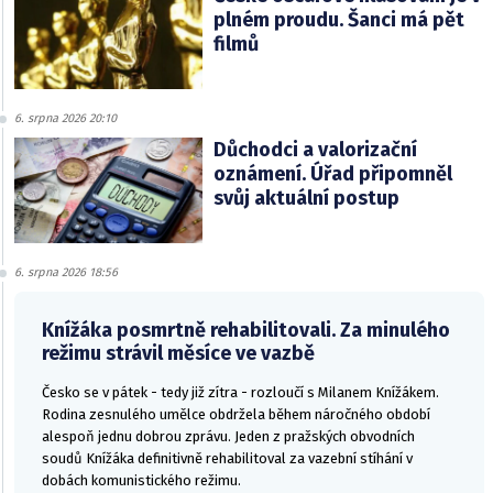
plném proudu. Šanci má pět
filmů
6. srpna 2026 20:10
Důchodci a valorizační
oznámení. Úřad připomněl
svůj aktuální postup
6. srpna 2026 18:56
Knížáka posmrtně rehabilitovali. Za minulého
režimu strávil měsíce ve vazbě
Česko se v pátek - tedy již zítra - rozloučí s Milanem Knížákem.
Rodina zesnulého umělce obdržela během náročného období
alespoň jednu dobrou zprávu. Jeden z pražských obvodních
soudů Knížáka definitivně rehabilitoval za vazební stíhání v
dobách komunistického režimu.