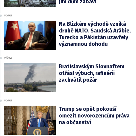
jim dům zabaví
včera
Na Blízkém východě vzniká
druhé NATO. Saudská Arábie,
Turecko a Pákistán uzavřely
významnou dohodu
včera
Bratislavským Slovnaftem
otřásl výbuch, rafinérii
zachvátil požár
včera
Trump se opět pokouší
omezit novorozencům práva
na občanství