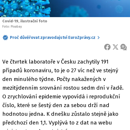
Covid-19, ilustrační foto
Foto: Pixabay
Proč důvěřovat zpravodajství EuroZprávy.cz
FACEBOOK
X
ZPR
Ve čtvrtek laboratoře v Česku zachytily 191
případů koronaviru, to je o 27 víc než ve stejný
den minulého týdne. Počty nakažených v
mezitýdenním srovnání rostou sedm dní v řadě.
O zrychlování epidemie vypovídá i reprodukční
číslo, které se šestý den za sebou drží nad
hodnotou jedna. K dnešku zůstalo stejně jako
předchozí den 1,1. Vyplývá to z dat na webu