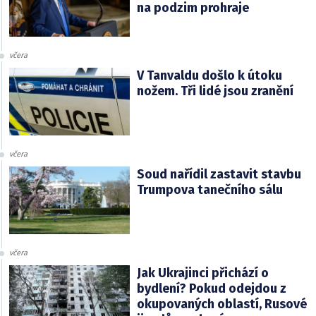
na podzim prohraje
včera
V Tanvaldu došlo k útoku
nožem. Tři lidé jsou zranění
včera
Soud nařídil zastavit stavbu
Trumpova tanečního sálu
včera
Jak Ukrajinci přichází o
bydlení? Pokud odejdou z
okupovaných oblastí, Rusové