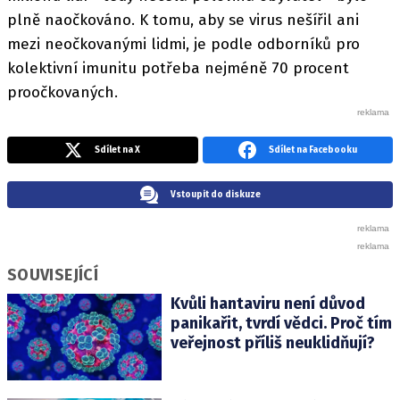
plně naočkováno. K tomu, aby se virus nešířil ani
mezi neočkovanými lidmi, je podle odborníků pro
kolektivní imunitu potřeba nejméně 70 procent
proočkovaných.
Sdílet na X
Sdílet na Facebooku
Vstoupit do diskuze
SOUVISEJÍCÍ
Kvůli hantaviru není důvod
panikařit, tvrdí vědci. Proč tím
veřejnost příliš neuklidňují?