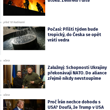
útoku. Zemřelo i dítě
před 10 hodinami
Počasí: Příští týden bude
tropický, do Česka se opět
vrátí vedra
včera
Zalužnyj: Schopnosti Ukrajiny
překonávají NATO. Do aliance
zřejmě nikdy nevstoupíme
včera
Proč Írán nechce dohodu s
USA? Doufá, že Trump v USA