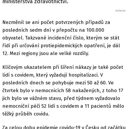
ministerstva zdravotnictví.
Nezměnil se ani počet potvrzených případů za
posledních sedm dní v přepočtu na 100.000
obyvatel. Takzvané incidenční číslo, kterým se stát
řídí při určování protiepidemických opatření, je dál
12. Mezi regiony jsou ale velké rozdíly.
Klíčovým ukazatelem při šíření nákazy je také počet
lidí s covidem, který vyžadují hospitalizaci. V
posledních dnech se pohybuje mezi 50 až 60. Ve
čtvrtek bylo v nemocnicích 58 nakažených, z toho 17
jich bylo ve vážném stavu, před týdnem vyžadovalo
nemocniční péči 52 lidí s covidem a 11 pacientů mělo
těžký průběh covidu.
Za celou dobu epidemie covidu-19 v Česku od začátku