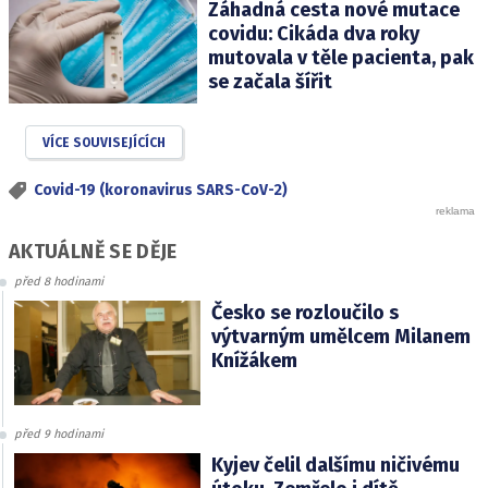
Záhadná cesta nové mutace
covidu: Cikáda dva roky
mutovala v těle pacienta, pak
se začala šířit
VÍCE SOUVISEJÍCÍCH
Covid-19 (koronavirus SARS-CoV-2)
AKTUÁLNĚ SE DĚJE
před 8 hodinami
Česko se rozloučilo s
výtvarným umělcem Milanem
Knížákem
před 9 hodinami
Kyjev čelil dalšímu ničivému